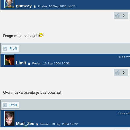
gamzzy
Poslao: 10 Sep 2004 14:55
0
Drugo mi je najbolje!
Profil
Idi na vr
Limit
Poslao: 10 Sep 2004 16:56
0
Ova muska osveta je bas opasna!
Profil
Idi na vr
Mad_Zec
Poslao: 10 Sep 2004 19:22