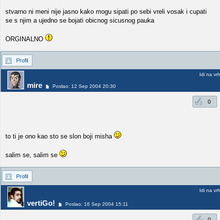
stvarno ni meni nije jasno kako mogu sipati po sebi vreli vosak i cupati
se s njim a ujedno se bojati obicnog sicusnog pauka
ORGINALNO
Profil
Idi na vr
mire
Poslao: 12 Sep 2004 20:30
0
to ti je ono kao sto se slon boji misha
salim se, salim se
Profil
Idi na vr
vertiGo!
Poslao: 16 Sep 2004 15:11
0