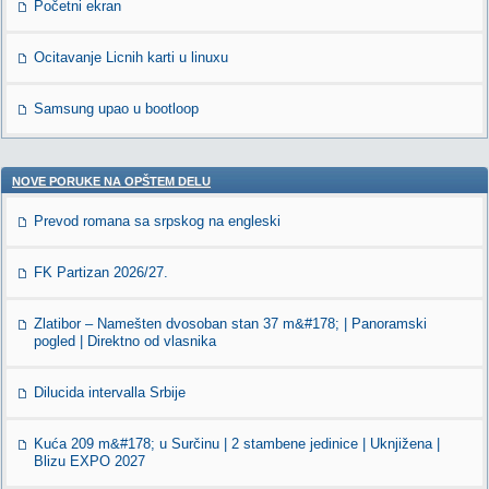
Početni ekran
Ocitavanje Licnih karti u linuxu
Samsung upao u bootloop
NOVE PORUKE NA OPŠTEM DELU
Prevod romana sa srpskog na engleski
FK Partizan 2026/27.
Zlatibor – Namešten dvosoban stan 37 m&#178; | Panoramski
pogled | Direktno od vlasnika
Dilucida intervalla Srbije
Kuća 209 m&#178; u Surčinu | 2 stambene jedinice | Uknjižena |
Blizu EXPO 2027