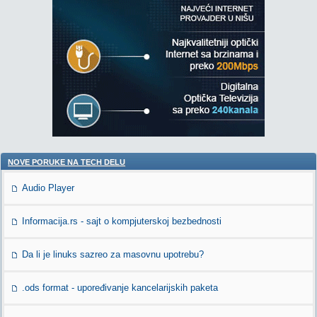
NOVE PORUKE NA TECH DELU
Audio Player
Informacija.rs - sajt o kompjuterskoj bezbednosti
Da li je linuks sazreo za masovnu upotrebu?
.ods format - upoređivanje kancelarijskih paketa