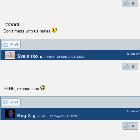
0
LOOOOLLL
Don`t mess with us males
Profil
Idi na vr
Svemirko
Poslao: 10 Sep 2004 22:33
0
HEHE, ekonomicno
Profil
Idi na vr
Bug-X
Poslao: 12 Sep 2004 20:24
0