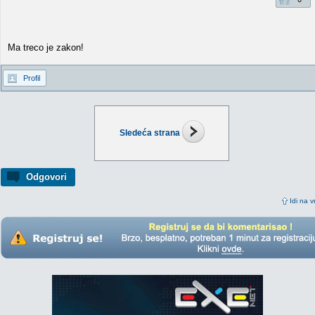
Ma treco je zakon!
Profil
Sledeća strana
Odgovori
Idi na v