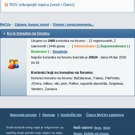
RSS izdvojenjih topica (vesti i članci)
»
»
MyCity
Zabava, humor, vicevi
Osvete i nerazumevanja...
Ko je trenutno na forumu
Ukupno su
2460
korisnika na forumu :: 12 registrovanih, 2
sakrivenih i 2446 gosta :: [
Administrator
] [
Supermoderator
] [
Moderator
] ::
Detaljnije
Najviše korisnika na forumu ikad bilo je
20624
- dana 04 Apr 2026
04:18
Korisnici koji su trenutno na forumu:
Korisnici trenutno na forumu:
Baždaranac
,
Fabius
,
FileFinder
,
JOntra
,
milbos
,
niki
,
pein
,
Polifon
,
saputnik plavetnila
,
Szigetwar
,
Vanderx
,
Zastava
|
|
Najnovije poruke
Sitemap
Urednički tim
Članci MyCity zajednice
,
Svaki korisnik ovog sajta je odgovoran za
Naši sajtovi:
Vesti
Vojni
sadržaj svoje poruke koju objavi na sajtu.
,
,
forum
Zaštita od virusa