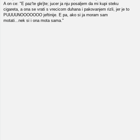
A on ce: "E paz'te gle'jte; jucer ja nju posaljem da mi kupi steku
cigareta, a ona se vrati s vrecicom duhana i pakovanjem rizli, jer je to
PUUUUNOOOOOOO jeftinije. E pa, ako si ja moram sam
motati...nek si i ona mota sama."