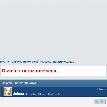
»
»
MyCity
Zabava, humor, vicevi
Osvete i nerazumevanja...
Osvete i nerazumevanja...
Osvete i nerazumevanja...
Idi na vr
Jelena
Poslao: 10 Sep 2004 13:55
0