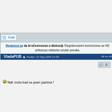
Profil
Registruj se
da bi učestvovao u diskusiji.
Registrovanim korisnicima se NE
prikazuju reklame unutar poruka.
VladaPUB
Idi na vr
Poslao: 10 Sep 2004 14:38
0
Nek mota kad se pravi pamtna !