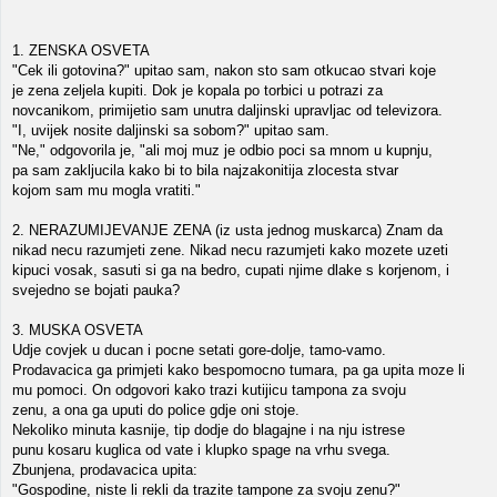
1. ZENSKA OSVETA
"Cek ili gotovina?" upitao sam, nakon sto sam otkucao stvari koje
je zena zeljela kupiti. Dok je kopala po torbici u potrazi za
novcanikom, primijetio sam unutra daljinski upravljac od televizora.
"I, uvijek nosite daljinski sa sobom?" upitao sam.
"Ne," odgovorila je, "ali moj muz je odbio poci sa mnom u kupnju,
pa sam zakljucila kako bi to bila najzakonitija zlocesta stvar
kojom sam mu mogla vratiti."
2. NERAZUMIJEVANJE ZENA (iz usta jednog muskarca) Znam da
nikad necu razumjeti zene. Nikad necu razumjeti kako mozete uzeti
kipuci vosak, sasuti si ga na bedro, cupati njime dlake s korjenom, i
svejedno se bojati pauka?
3. MUSKA OSVETA
Udje covjek u ducan i pocne setati gore-dolje, tamo-vamo.
Prodavacica ga primjeti kako bespomocno tumara, pa ga upita moze li
mu pomoci. On odgovori kako trazi kutijicu tampona za svoju
zenu, a ona ga uputi do police gdje oni stoje.
Nekoliko minuta kasnije, tip dodje do blagajne i na nju istrese
punu kosaru kuglica od vate i klupko spage na vrhu svega.
Zbunjena, prodavacica upita:
"Gospodine, niste li rekli da trazite tampone za svoju zenu?"