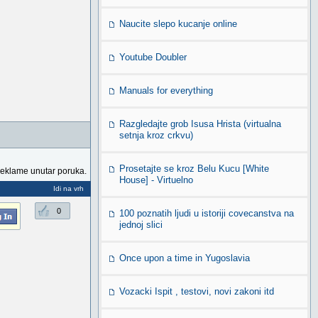
Naucite slepo kucanje online
Youtube Doubler
Manuals for everything
Razgledajte grob Isusa Hrista (virtualna
setnja kroz crkvu)
Prosetajte se kroz Belu Kucu [White
reklame unutar poruka.
House] - Virtuelno
Idi na vrh
0
100 poznatih ljudi u istoriji covecanstva na
jednoj slici
Once upon a time in Yugoslavia
Vozacki Ispit , testovi, novi zakoni itd