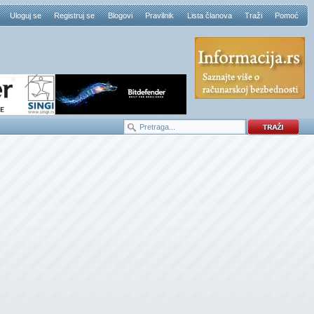
Uloguj se
Registruj se
Blogovi
Pravilnik
Lista članova
Traži
Pomoć