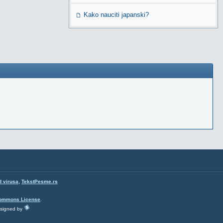
Kako nauciti japanski?
,
d virusa
TekstPesme.rs
Commons License
.
esigned by