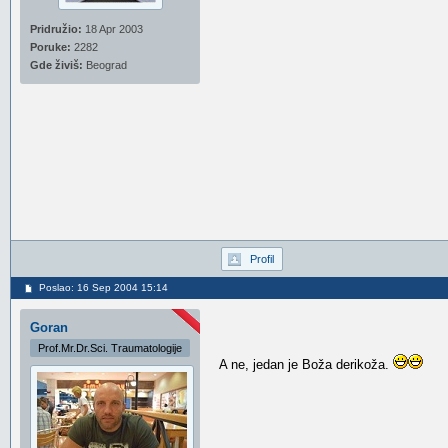
Pridružio:
18 Apr 2003
Poruke:
2282
Gde živiš:
Beograd
Profil
Poslao: 16 Sep 2004 15:14
Goran
Prof.Mr.Dr.Sci. Traumatologije
A ne, jedan je Boža derikoža.