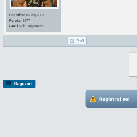
Pridružio:
05 Maj 2003
Poruke:
9977
Gde živiš:
Singidunum
Profil
Odgovori