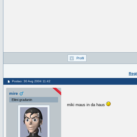
Profil
Regi
Poslao: 30 Avg 2004 11:42
mire
Elitni građanin
miki maus in da haus