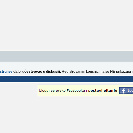
struj se
da bi učestvovao u diskusiji.
Registrovanim korisnicima se NE prikazuju 