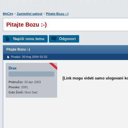
»
»
MyCity
Zanimljivi sajtovi
Pitajte Bozu :-)
Pitajte Bozu :-)
Napiši novu temu
Odgovori
Pitajte Bozu :-)
Poslao: 30 Avg 2004 02:32
Drax
[Link mogu videti samo ulogovani ko
Pridružio:
20 Apr 2003
Poruke:
2091
Gde živiš:
Novi Sad