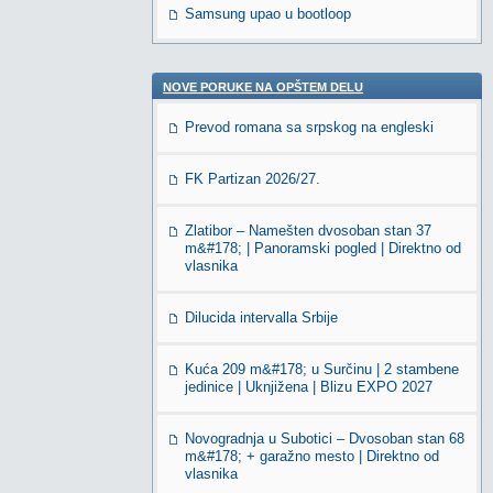
Samsung upao u bootloop
NOVE PORUKE NA OPŠTEM DELU
Prevod romana sa srpskog na engleski
FK Partizan 2026/27.
Zlatibor – Namešten dvosoban stan 37
m&#178; | Panoramski pogled | Direktno od
vlasnika
Dilucida intervalla Srbije
Kuća 209 m&#178; u Surčinu | 2 stambene
jedinice | Uknjižena | Blizu EXPO 2027
Novogradnja u Subotici – Dvosoban stan 68
m&#178; + garažno mesto | Direktno od
vlasnika