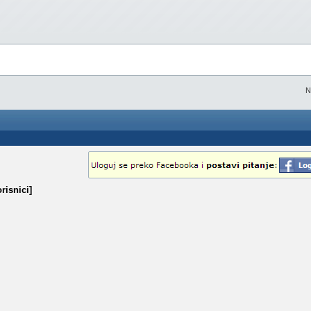
N
risnici]