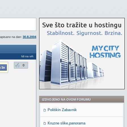
apisano na dan:
30.8.2004
Idi na vrh
0
IZDVOJENO NA OVOM FORUMU
Politikin Zabavnik
Kruzne slike,panorama