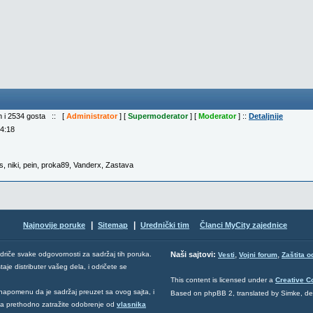
ih i 2534 gosta :: [
Administrator
] [
Supermoderator
] [
Moderator
] ::
Detaljnije
04:18
s
,
niki
,
pein
,
proka89
,
Vanderx
,
Zastava
|
|
Najnovije poruke
Sitemap
Urednički tim
Članci MyCity zajednice
,
,
odriče svake odgovornosti za sadržaj tih poruka.
Naši sajtovi:
Vesti
Vojni forum
Zaštita o
aje distributer vašeg dela, i odričete se
This content is licensed under a
Creative 
napomenu da je sadržaj preuzet sa ovog sajta, i
Based on phpBB 2, translated by Simke, d
 da prethodno zatražite odobrenje od
vlasnika