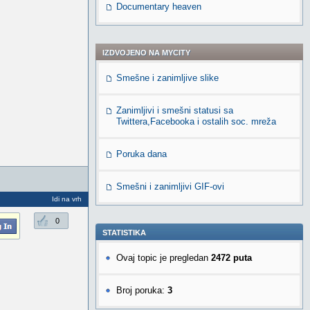
Documentary heaven
IZDVOJENO NA MYCITY
Smešne i zanimljive slike
Zanimljivi i smešni statusi sa
Twittera,Facebooka i ostalih soc. mreža
Poruka dana
Smešni i zanimljivi GIF-ovi
Idi na vrh
0
STATISTIKA
Ovaj topic je pregledan
2472 puta
Broj poruka:
3