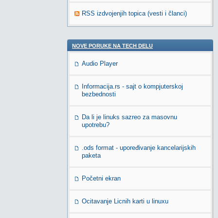
RSS izdvojenjih topica (vesti i članci)
NOVE PORUKE NA TECH DELU
Audio Player
Informacija.rs - sajt o kompjuterskoj
bezbednosti
Da li je linuks sazreo za masovnu
upotrebu?
.ods format - upoređivanje kancelarijskih
paketa
Početni ekran
Ocitavanje Licnih karti u linuxu