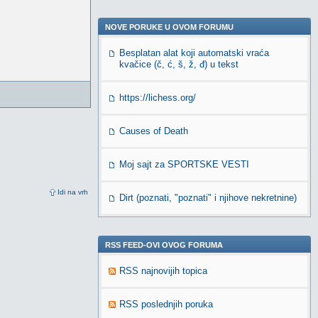
NOVE PORUKE U OVOM FORUMU
Besplatan alat koji automatski vraća
kvačice (č, ć, š, ž, đ) u tekst
https://lichess.org/
Causes of Death
Moj sajt za SPORTSKE VESTI
Idi na vrh
Dirt (poznati, "poznati" i njihove nekretnine)
RSS FEED-OVI OVOG FORUMA
RSS najnovijih topica
RSS poslednjih poruka