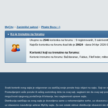
»
»
MyCity
Zanimljivi sajtovi
Pitajte Bozu :-)
Ko je trenutno na forumu
Ukupno su
2546
korisnika na forumu :: 9 registrovanih, 3 sakriven
Najviše korisnika na forumu ikad bilo je
20624
- dana 04 Apr 2026 
Korisnici koji su trenutno na forumu:
Korisnici trenutno na forumu:
Baždaranac
,
Fabius
,
FileFinder
,
milbo
Svaki korisnik ovog sajta je odgovoran za sadržaj svoje poruke koju objavi na sajtu. Sajt se 
Postavljanjem vaše poruke ili vašeg autorskog dela na ovaj sajt, saglasni ste da ovaj sajt post
mogućnosti njegovog povlačenja ili brisanja, bez saglasnosti uprave sajta.
Distribucija sadržaja sa ovog sajta je dozvoljena samo u nekomercijalne svrhe, uz obaveznu 
uz obavezno navođenje adrese MyCity sajta. Za sve ostale vidove distribucije obavezni ste