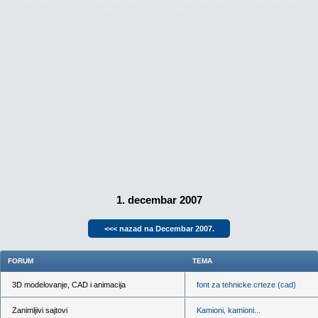
1. decembar 2007
<<< nazad na Decembar 2007.
FORUM
TEMA
3D modelovanje, CAD i animacija
font za tehnicke crteze (cad)
Zanimljivi sajtovi
Kamioni, kamioni...