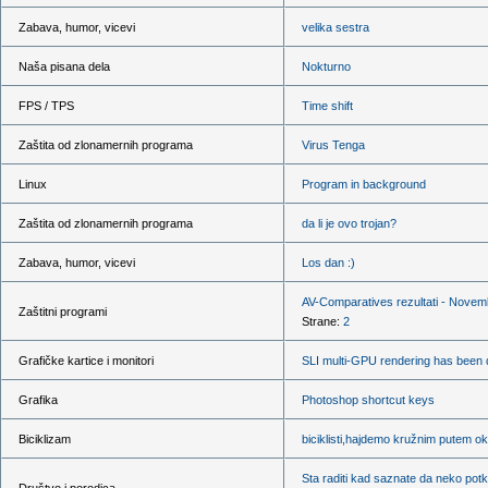
Zabava, humor, vicevi
velika sestra
Naša pisana dela
Nokturno
FPS / TPS
Time shift
Zaštita od zlonamernih programa
Virus Tenga
Linux
Program in background
Zaštita od zlonamernih programa
da li je ovo trojan?
Zabava, humor, vicevi
Los dan :)
AV-Comparatives rezultati - Nove
Zaštitni programi
Strane:
2
Grafičke kartice i monitori
SLI multi-GPU rendering has been 
Grafika
Photoshop shortcut keys
Biciklizam
biciklisti,hajdemo kružnim putem ok
Sta raditi kad saznate da neko pot