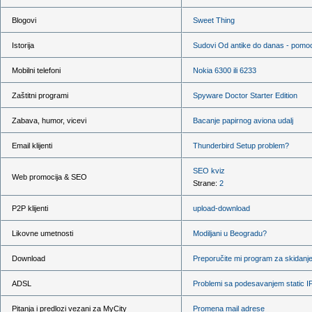
Blogovi
Sweet Thing
Istorija
Sudovi Od antike do danas - pomo
Mobilni telefoni
Nokia 6300 ili 6233
Zaštitni programi
Spyware Doctor Starter Edition
Zabava, humor, vicevi
Bacanje papirnog aviona udalj
Email klijenti
Thunderbird Setup problem?
SEO kviz
Web promocija & SEO
Strane:
2
P2P klijenti
upload-download
Likovne umetnosti
Modiljani u Beogradu?
Download
Preporučite mi program za skidanje
ADSL
Problemi sa podesavanjem static I
Pitanja i predlozi vezani za MyCity
Promena mail adrese