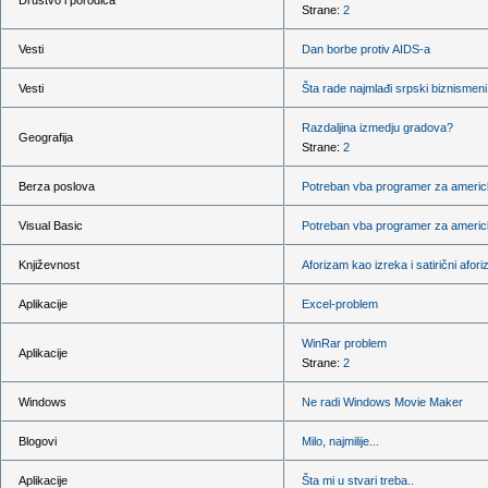
Društvo i porodica
Strane:
2
Vesti
Dan borbe protiv AIDS-a
Vesti
Šta rade najmlađi srpski biznismeni
Razdaljina izmedju gradova?
Geografija
Strane:
2
Berza poslova
Potreban vba programer za americ
Visual Basic
Potreban vba programer za americ
Književnost
Aforizam kao izreka i satirični afor
Aplikacije
Excel-problem
WinRar problem
Aplikacije
Strane:
2
Windows
Ne radi Windows Movie Maker
Blogovi
Milo, najmilije...
Aplikacije
Šta mi u stvari treba..