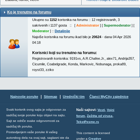
Ko je trenutno na forumu
Ukupno su
1152
korisnika na forumu :: 12 registrovanih, 3
sakrivenih i 1137 gosta :: [
Administrator
] [
Supermoderator
] [
Moderator
] ::
Detaljnije
Najviše korisnika na forumu ikad bilo je
20624
- dana 04 Apr 2026
04:18
Korisnici koji su trenutno na forumu:
Registrovanih korisnika:
9191vs
,
A.R.Chafee.Jr.
,
alex71
,
Andrija357
,
Cicumile
,
Coabelgrade
,
Konda
,
Markovic
,
Nobunaga
,
proka89
,
royst33
,
zziko
|
|
Najnovije poruke
Sitemap
Urednički tim
Članci MyCity zajednice
,
Svaki korisnik ovog sajta je odgovoran za
Naši sajtovi:
Vesti
Vojni
sadržaj svoje poruke koju objavi na sajtu.
,
,
forum
Zaštita od virusa
Sajt se odriče svake odgovornosti za
TekstPesme.rs
sadržaj tih poruka.
Postavljanjem vaše poruke ili vašeg
This content is licensed
autorskog dela na ovaj sajt, saglasni ste da
under a
Creative