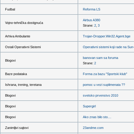
Fudbal
Reforma LS
Airbus A380
Vojno-tehnička dostignuća
Strane:
2
,
3
Arhiva Ambulante
Trojan-Dropper.Win32.Agent.bge
Ostali Operativni Sistemi
Operativni sistemi koji rade na Su
banovan sam sa foruma
Blogovi
Strane:
2
Baze podataka
Forma za bazu "Sportski klub"
Ishrana, trening, teretana
pomoc u vezi suplimenata ??
Blogovi
svetsko prvenstvo 2010
Blogovi
Supergirl
Blogovi
Ako znas bilo sto....
Zanimljivi sajtovi
23andme.com