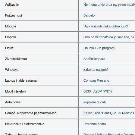
Aplikacije
Ne mogu u Neru da narezem muzi
Književnost
Barbelo
Blogovi
Da li je izasla neka dobra igra?
Blogovi
Ovo ne bi trebalo da je smesno, ali 
Linux
Ubuntu i VM programi
Životinjski svet
Snežni leopard
Windows
kako da nadjem?
Laptop i tablet računari
Compaq Presario
Mobilni telefoni
6630...A2DP..??!?!?
Auto oglasi
kupujem ducati
Pomoć: Nepoznata pesma/izvođač
Celine Dion "Pour Que Tu M'aime 
Elektronika i elektrotehnika
Potrebna sema
Zabava, humor, vicevi
Romeo i Julija iz Bosanske Dubice