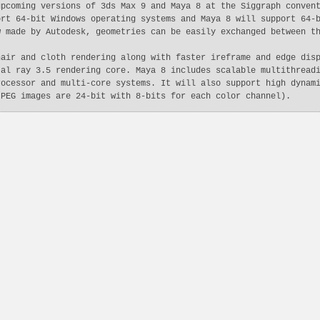
upcoming versions of 3ds Max 9 and Maya 8 at the Siggraph conven
ort 64-bit Windows operating systems and Maya 8 will support 64-
w made by Autodesk, geometries can be easily exchanged between t
hair and cloth rendering along with faster ireframe and edge dis
tal ray 3.5 rendering core. Maya 8 includes scalable multithread
rocessor and multi-core systems. It will also support high dynam
JPEG images are 24-bit with 8-bits for each color channel).