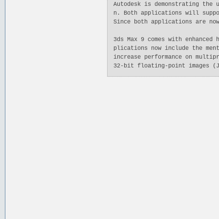
Autodesk is demonstrating the 
n. Both applications will supp
Since both applications are no
3ds Max 9 comes with enhanced 
plications now include the men
increase performance on multip
32-bit floating-point images (