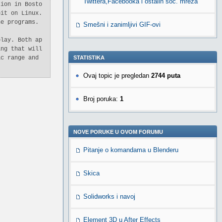
Twittera,Facebooka i ostalih soc. mreža
tion in Bosto
bit on Linux.
he programs.
Smešni i zanimljivi GIF-ovi
play. Both ap
ing that will
ic range and
STATISTIKA
Ovaj topic je pregledan
2744 puta
Broj poruka:
1
NOVE PORUKE U OVOM FORUMU
Pitanje o komandama u Blenderu
Skica
Solidworks i navoj
Element 3D u After Effects