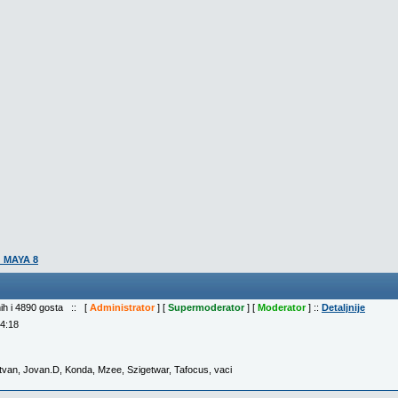
d MAYA 8
nih i 4890 gosta :: [
Administrator
] [
Supermoderator
] [
Moderator
] ::
Detaljnije
04:18
stvan
,
Jovan.D
,
Konda
,
Mzee
,
Szigetwar
,
Tafocus
,
vaci