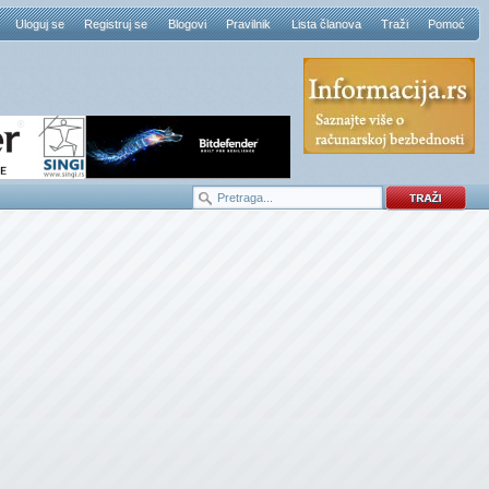
Uloguj se
Registruj se
Blogovi
Pravilnik
Lista članova
Traži
Pomoć