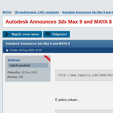
»
»
MyCity
3D modelovanje, CAD i animacija
Autodesk Announces 3ds Max 9 and 
Autodesk Announces 3ds Max 9 and MAYA 8
Napiši novu temu
Odgovori
Autodesk Announces 3ds Max 9 and MAYA 8
Poslao: 06 Avg 2006 15:33
Vertices
Ugledni građanin
Pridružio:
10 Dec 2005
http://www.tgdaily.com/2006/08
Poruke:
355
E jedva cekam...