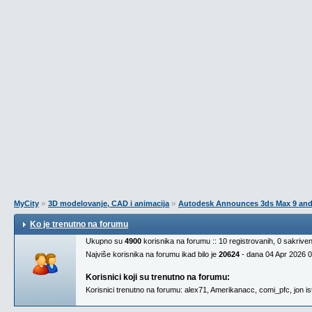
»
»
MyCity
3D modelovanje, CAD i animacija
Autodesk Announces 3ds Max 9 an
Ko je trenutno na forumu
Ukupno su
4900
korisnika na forumu :: 10 registrovanih, 0 sakrive
Najviše korisnika na forumu ikad bilo je
20624
- dana 04 Apr 2026 
Korisnici koji su trenutno na forumu:
Korisnici trenutno na forumu:
alex71
,
Amerikanacc
,
comi_pfc
,
jon i