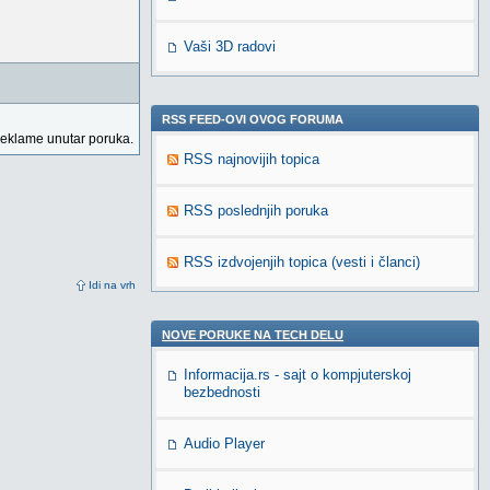
Vaši 3D radovi
RSS FEED-OVI OVOG FORUMA
reklame unutar poruka.
RSS najnovijih topica
RSS poslednjih poruka
RSS izdvojenjih topica (vesti i članci)
Idi na vrh
NOVE PORUKE NA TECH DELU
Informacija.rs - sajt o kompjuterskoj
bezbednosti
Audio Player