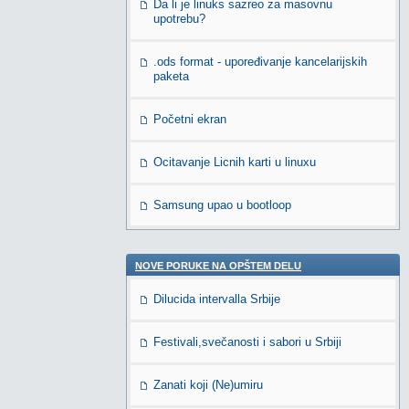
Da li je linuks sazreo za masovnu
upotrebu?
.ods format - upoređivanje kancelarijskih
paketa
Početni ekran
Ocitavanje Licnih karti u linuxu
Samsung upao u bootloop
NOVE PORUKE NA OPŠTEM DELU
Dilucida intervalla Srbije
Festivali,svečanosti i sabori u Srbiji
Zanati koji (Ne)umiru