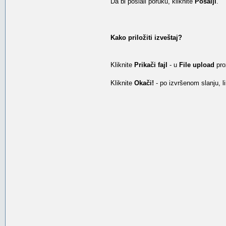
Da bi poslali poruku, kliknite
Pošalji
.
Kako priložiti izveštaj?
Kliknite
Prikači fajl
- u
File upload
pro
Kliknite
Okači!
- po izvršenom slanju, li