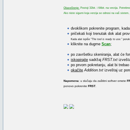
Obaveštenje:
Postoji 32bit. i 64bit.-na verzija. Potreb
Ako niste sigurni koja verzija se odnosi na vaš sistem, 
dvoklikom pokrenite program, kada 
pričekati koji trenutak dok alat prov
Kada alat ispiše "
The tool is ready to use.
" poru
kliknite na dugme
Scan
;
.
po završetku skeniranja, alat će for
iskopirajte
sadržaj
FRST.txt
izvešta
po prvom pokretanju, alat bi trebao f
okačite
Addition.txt
izveštaj uz por
Napomena
: u slučaju da zaštitni softver omete
F
ponovo pokrenite
FRST
.