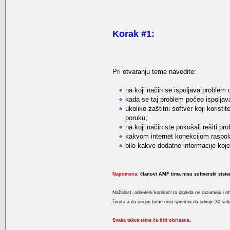
Korak #1:
Pri otvaranju teme navedite:
na koji način se ispoljava problem
kada se taj problem počeo ispoljava
ukoliko zaštitni softver koji korist
poruku;
na koji način ste pokušali rešiti pr
kakvom internet konekcijom raspolaž
bilo kakve dodatne informacije koj
Napomena
:
članovi AMF tima nisu softverski siste
Nažalost, određeni korisnici to izgleda ne razumeju i 
života a da oni pri tome nisu spremni da odvoje 30 sek
Svaka takva tema će biti obrisana
.