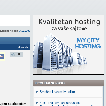
apisano na dan:
3.11.2006
Idi na vrh
49
IZDVOJENO NA MYCITY
Smešne i zanimljive slike
Zanimljivi i smešni statusi sa
stupna na sledećem