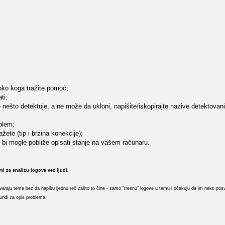
 oko koga tražite pomoć;
ti;
ite nešto detektuje, a ne može da ukloni, napišite/iskopirajte nazive detektovan
oblem;
ete (tip i brzina konekcije);
e bi mogle pobliže opisati stanje na vašem računaru.
mi za analizu logova već ljudi.
otvaraju teme bez da napišu ijednu reč zašto to čine - samo "tresnu" logove u temu i očekuju da im neko posv
undi za opis problema.