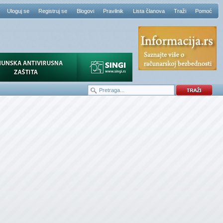
Uloguj se
Registruj se
Blogovi
Pravilnik
Lista članova
Traži
Pomoć