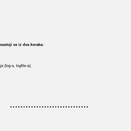
astoji se iz dva koraka:
 (log-a, logfile-a);
* * * * * * * * * * * * * * * * * * * * * * * * * * * * * *