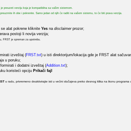
no je preuzeti verziju koja je kompatibilna sa vašim sistemom.
preuzmite ih obe i pokrenite. Samo jedan od njih će raditi na vašem sistemu, to će biti prava verzija.
se alat pokrene kliknite
Yes
na
disclaimer
prozor;
erava postoji li novija verzija;
ku, FRST je spreman za upotrebu.
mirati izveštaj (
FRST.txt
) u isti direktorijum/lokacija gde je FRST alat sačuva
ja u poruku;
ormirati i dodatni izveštaj (
Addition.txt
);
uku koristeći opciju
Prikači fajl
RST
u radu, privremeno deaktivirajte isti u većini slučajeva preko desnog klika na ikonu programa