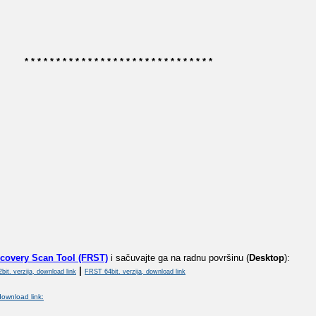
* * * * * * * * * * * * * * * * * * * * * * * * * * * * * *
covery Scan Tool (FRST)
i sačuvajte ga na radnu površinu (
Desktop
):
|
it. verzija, download link
FRST 64bit. verzija, download link
download link: