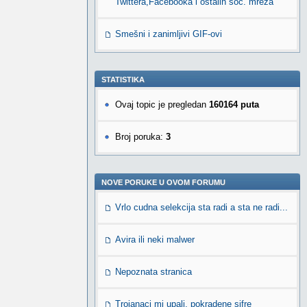
Twittera,Facebooka i ostalih soc. mreža
Smešni i zanimljivi GIF-ovi
STATISTIKA
Ovaj topic je pregledan
160164 puta
Broj poruka:
3
NOVE PORUKE U OVOM FORUMU
Vrlo cudna selekcija sta radi a sta ne radi...
Avira ili neki malwer
Nepoznata stranica
Trojanaci mi upali, pokradene sifre