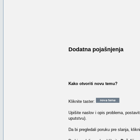
Dodatna pojašnjenja
Kako otvoriti novu temu?
Kliknite taster:
Upišite naslov i opis problema, postavi
uputstvu).
Da bi pregledali poruku pre slanja, klikn