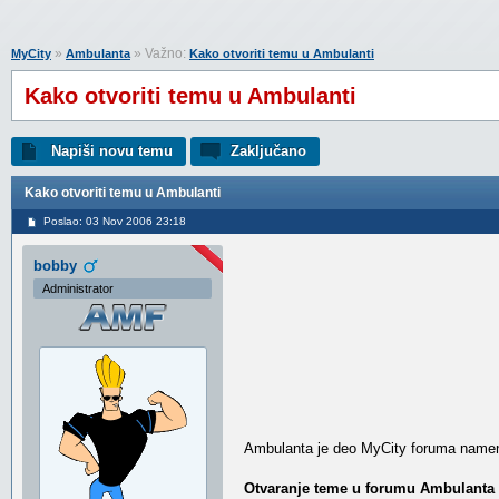
»
» Važno:
MyCity
Ambulanta
Kako otvoriti temu u Ambulanti
Kako otvoriti temu u Ambulanti
Napiši novu temu
Zaključano
Kako otvoriti temu u Ambulanti
Poslao: 03 Nov 2006 23:18
bobby
Administrator
Ambulanta je deo MyCity foruma namen
Otvaranje teme u forumu Ambulanta p