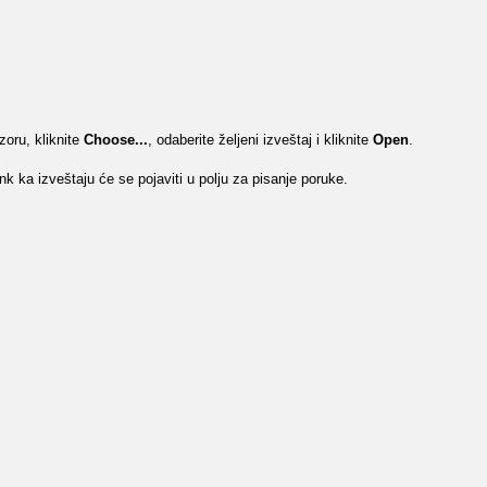
zoru, kliknite
Choose...
, odaberite željeni izveštaj i kliknite
Open
.
nk ka izveštaju će se pojaviti u polju za pisanje poruke.