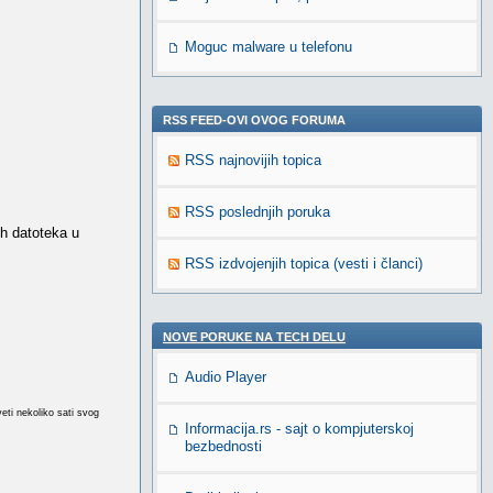
Moguc malware u telefonu
RSS FEED-OVI OVOG FORUMA
RSS najnovijih topica
RSS poslednjih poruka
ih datoteka u
RSS izdvojenjih topica (vesti i članci)
NOVE PORUKE NA TECH DELU
Audio Player
eti nekoliko sati svog
Informacija.rs - sajt o kompjuterskoj
bezbednosti