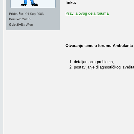
linku:
Pravila ovog dela foruma
Pridružio:
04 Sep 2003
Poruke:
24135
Gde živiš:
Wien
Otvaranje teme u forumu Ambulanta s
1. detaljan opis problema;
2. postavljanje dijagnostičkog izveštaja