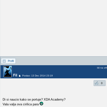
Profil
Idi na vr
Fil
Poslao: 13 Dec 2014 23:19
0
Di si naucio kako se portuje? XDA Academy?
Vala valja ova cirilica para