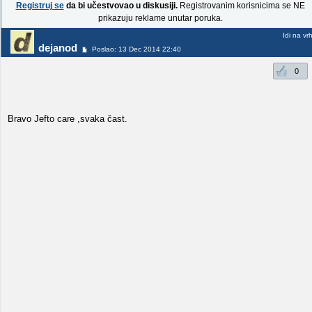
Registruj se
da bi učestvovao u diskusiji.
Registrovanim korisnicima se NE
prikazuju reklame unutar poruka.
Idi na vr
dejanod
Poslao: 13 Dec 2014 22:40
0
Bravo Jefto care ,svaka čast.