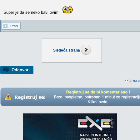
Super je da se neko bavi ovim
Profil
Sledeća strana
Odgovori
Idi na v