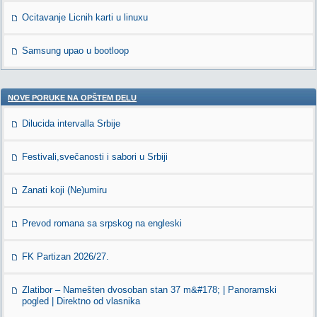
Ocitavanje Licnih karti u linuxu
Samsung upao u bootloop
NOVE PORUKE NA OPŠTEM DELU
Dilucida intervalla Srbije
Festivali,svečanosti i sabori u Srbiji
Zanati koji (Ne)umiru
Prevod romana sa srpskog na engleski
FK Partizan 2026/27.
Zlatibor – Namešten dvosoban stan 37 m&#178; | Panoramski
pogled | Direktno od vlasnika