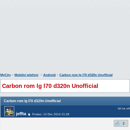
»
->
»
MyCity
Mobilni telefoni
Android
Carbon rom lg l70 d320n Unofficial
Carbon rom lg l70 d320n Unofficial
Carbon rom lg l70 d320n Unofficial
Idi na vr
jeffta
Poslao: 13 Dec 2014 21:28
2