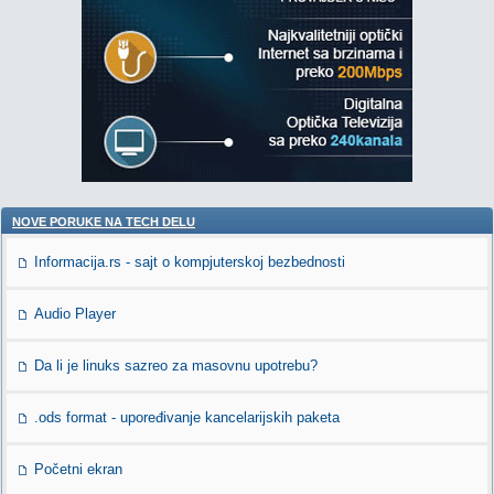
NOVE PORUKE NA TECH DELU
Informacija.rs - sajt o kompjuterskoj bezbednosti
Audio Player
Da li je linuks sazreo za masovnu upotrebu?
.ods format - upoređivanje kancelarijskih paketa
Početni ekran