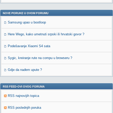
NOVE PORUKE U OVOM FORUMU
Samsung upao u bootloop
Here Wego, kako umetnuti srpski ili hrvatski govor ?
Podešavanje Xiaomi S4 sata
Sygic, kreiranje rute na compu u browseru ?
Gdje da nađem upute ?
RSS FEED-OVI OVOG FORUMA
RSS najnovijih topica
RSS poslednjih poruka