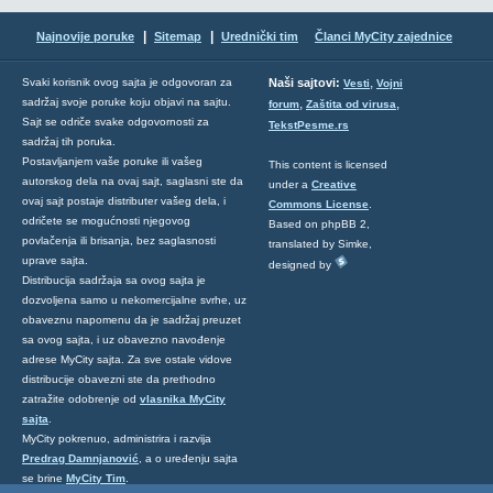
|
|
Najnovije poruke
Sitemap
Urednički tim
Članci MyCity zajednice
,
Svaki korisnik ovog sajta je odgovoran za
Naši sajtovi:
Vesti
Vojni
sadržaj svoje poruke koju objavi na sajtu.
,
,
forum
Zaštita od virusa
Sajt se odriče svake odgovornosti za
TekstPesme.rs
sadržaj tih poruka.
Postavljanjem vaše poruke ili vašeg
This content is licensed
autorskog dela na ovaj sajt, saglasni ste da
under a
Creative
ovaj sajt postaje distributer vašeg dela, i
Commons License
.
odričete se mogućnosti njegovog
Based on phpBB 2,
povlačenja ili brisanja, bez saglasnosti
translated by Simke,
uprave sajta.
designed by
Distribucija sadržaja sa ovog sajta je
dozvoljena samo u nekomercijalne svrhe, uz
obaveznu napomenu da je sadržaj preuzet
sa ovog sajta, i uz obavezno navođenje
adrese MyCity sajta. Za sve ostale vidove
distribucije obavezni ste da prethodno
zatražite odobrenje od
vlasnika MyCity
sajta
.
MyCity pokrenuo, administrira i razvija
Predrag Damnjanović
, a o uređenju sajta
se brine
MyCity Tim
.