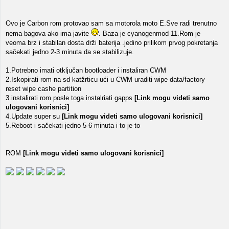
Ovo je Carbon rom protovao sam sa motorola moto E.Sve radi trenutno
nema bagova ako ima javite
. Baza je cyanogenmod 11.Rom je
veoma brz i stabilan dosta drži baterija .jedino prilikom prvog pokretanja
sačekati jedno 2-3 minuta da se stabilizuje.
1.Potrebno imati otključan bootloader i instaliran CWM
2.Iskopirati rom na sd katžrticu ući u CWM uraditi wipe data/factory
reset wipe cashe partition
3.instalirati rom posle toga instalriati gapps
[Link mogu videti samo
ulogovani korisnici]
4.Update super su
[Link mogu videti samo ulogovani korisnici]
5.Reboot i sačekati jedno 5-6 minuta i to je to
ROM
[Link mogu videti samo ulogovani korisnici]