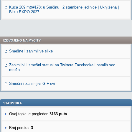
Kuća 209 m&#178; u Surčinu | 2 stambene jedinice | Uknjižena |
Blizu EXPO 2027
IZDVOJENO NA MYCITY
Smešne i zanimljive slike
Zanimljivi i smešni statusi sa Twittera,Facebooka i ostalih soc.
mreža
Smešni i zanimljivi GIF-ovi
STATISTIKA
Ovaj topic je pregledan
3163 puta
Broj poruka:
3