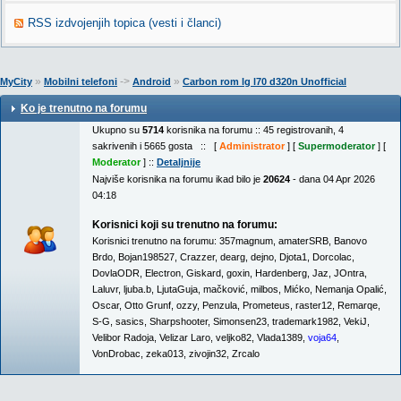
RSS izdvojenjih topica (vesti i članci)
»
->
»
MyCity
Mobilni telefoni
Android
Carbon rom lg l70 d320n Unofficial
Ko je trenutno na forumu
Ukupno su
5714
korisnika na forumu :: 45 registrovanih, 4
sakrivenih i 5665 gosta :: [
Administrator
] [
Supermoderator
] [
Moderator
] ::
Detaljnije
Najviše korisnika na forumu ikad bilo je
20624
- dana 04 Apr 2026
04:18
Korisnici koji su trenutno na forumu:
Korisnici trenutno na forumu:
357magnum
,
amaterSRB
,
Banovo
Brdo
,
Bojan198527
,
Crazzer
,
dearg
,
dejno
,
Djota1
,
Dorcolac
,
DovlaODR
,
Electron
,
Giskard
,
goxin
,
Hardenberg
,
Jaz
,
JOntra
,
Laluvr
,
ljuba.b
,
LjutaGuja
,
mačković
,
milbos
,
Mićko
,
Nemanja Opalić
,
Oscar
,
Otto Grunf
,
ozzy
,
Penzula
,
Prometeus
,
raster12
,
Remarqe
,
S-G
,
sasics
,
Sharpshooter
,
Simonsen23
,
trademark1982
,
VekiJ
,
Velibor Radoja
,
Velizar Laro
,
veljko82
,
Vlada1389
,
voja64
,
VonDrobac
,
zeka013
,
zivojin32
,
Zrcalo