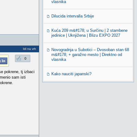
vlasnika
Dilucida intervalla Srbije
Kuća 209 m&#178; u Surčinu | 2 stambene
jedinice | Uknjižena | Blizu EXPO 2027
Idi na vrh
Novogradnja u Subotici – Dvosoban stan 68
m&#178; + garažno mesto | Direktno od
0
vlasnika
 pokrene, tj izbaci
Kako nauciti japanski?
imenio sam isti
pokrene.