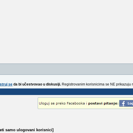
struj se
da bi učestvovao u diskusiji.
Registrovanim korisnicima se NE prikazuju 
eti samo ulogovani korisnici]