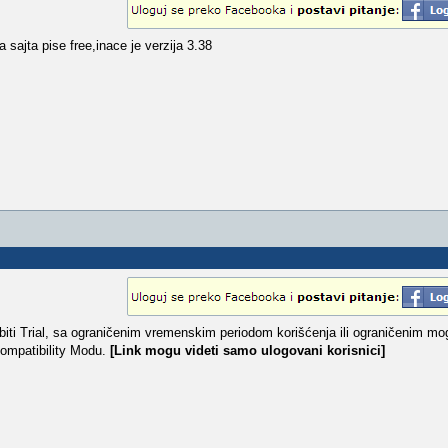
 sajta pise free,inace je verzija 3.38
iti Trial, sa ograničenim vremenskim periodom korišćenja ili ograničenim m
ompatibility Modu.
[Link mogu videti samo ulogovani korisnici]