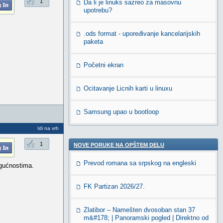
1
Da li je linuks sazreo za masovnu
upotrebu?
.ods format - upoređivanje kancelarijskih
paketa
Početni ekran
Ocitavanje Licnih karti u linuxu
Samsung upao u bootloop
Idi na vrh
1
NOVE PORUKE NA OPŠTEM DELU
Prevod romana sa srpskog na engleski
ogućnostima.
FK Partizan 2026/27.
Zlatibor – Namešten dvosoban stan 37
m&#178; | Panoramski pogled | Direktno od