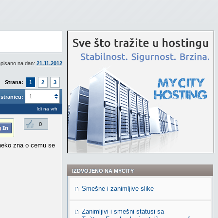
pisano na dan:
21.11.2012
Strana:
1
2
3
1
stranicu:
Idi na vrh
0
neko zna o cemu se
IZDVOJENO NA MYCITY
Smešne i zanimljive slike
Zanimljivi i smešni statusi sa