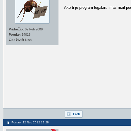
Ako ti je program legalan, imas mail pod
Pridružio:
02 Feb 2008
Poruke:
14018
Gde živiš:
Nish
Profil
Poslao: 22 Nov 2012 19:28