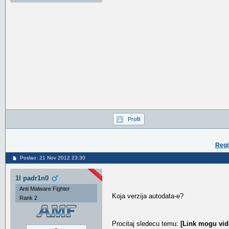
Profil
Regi
Poslao: 21 Nov 2012 23:30
1l padr1n0
Anti Malware Fighter
Koja verzija autodata-e?
Rank 2
Procitaj sledecu temu:
[Link mogu vid