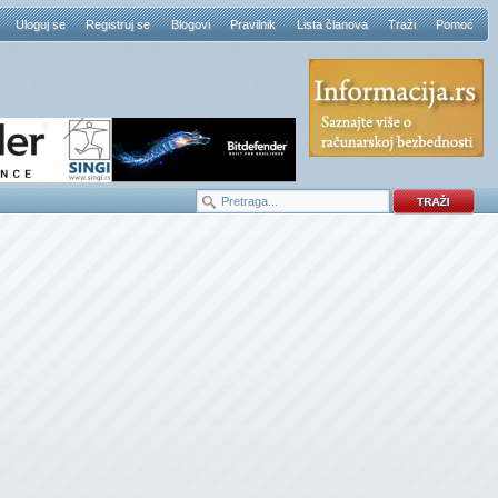
Uloguj se
Registruj se
Blogovi
Pravilnik
Lista članova
Traži
Pomoć