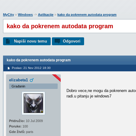
»
->
»
MyCity
Windows
Aplikacije
kako da pokrenem autodata program
kako da pokrenem autodata program
Napiši novu temu
Odgovori
kako da pokrenem autodata program
Poslao: 21 Nov 2012 18:30
elizabeta1
Građanin
Dobro vece,ne mogu da pokrenem auto
radi.u pitanju je windows7
Pridružio:
10 Jul 2009
Poruke:
100
Gde živiš:
paris