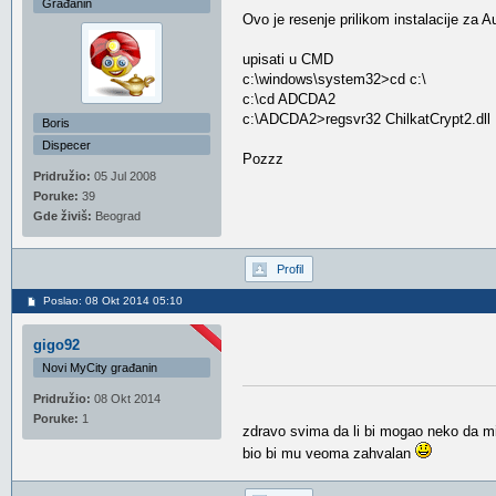
Građanin
Ovo je resenje prilikom instalacije za A
upisati u CMD
c:\windows\system32>cd c:\
c:\cd ADCDA2
c:\ADCDA2>regsvr32 ChilkatCrypt2.dll
Boris
Dispecer
Pozzz
Pridružio:
05 Jul 2008
Poruke:
39
Gde živiš:
Beograd
Profil
Poslao: 08 Okt 2014 05:10
gigo92
Novi MyCity građanin
Pridružio:
08 Okt 2014
Poruke:
1
zdravo svima da li bi mogao neko da mi
bio bi mu veoma zahvalan