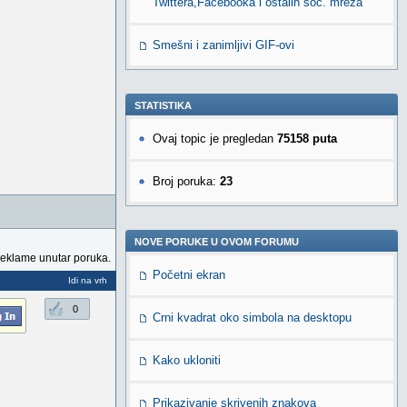
Twittera,Facebooka i ostalih soc. mreža
Smešni i zanimljivi GIF-ovi
STATISTIKA
Ovaj topic je pregledan
75158 puta
Broj poruka:
23
NOVE PORUKE U OVOM FORUMU
reklame unutar poruka.
Početni ekran
Idi na vrh
0
Crni kvadrat oko simbola na desktopu
Kako ukloniti
Prikazivanje skrivenih znakova