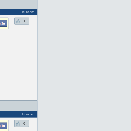
Idi na vrh
1
Idi na vrh
0