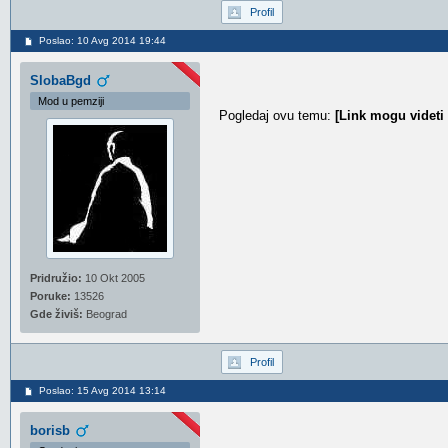
Profil
Poslao: 10 Avg 2014 19:44
SlobaBgd
Mod u pemziji
Pogledaj ovu temu:
[Link mogu videti
Pridružio:
10 Okt 2005
Poruke:
13526
Gde živiš:
Beograd
Profil
Poslao: 15 Avg 2014 13:14
borisb