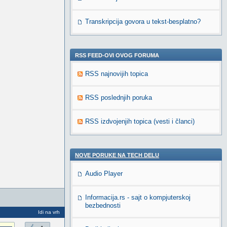
Transkripcija govora u tekst-besplatno?
RSS FEED-OVI OVOG FORUMA
RSS najnovijih topica
RSS poslednjih poruka
RSS izdvojenjih topica (vesti i članci)
NOVE PORUKE NA TECH DELU
Audio Player
Informacija.rs - sajt o kompjuterskoj
bezbednosti
Idi na vrh