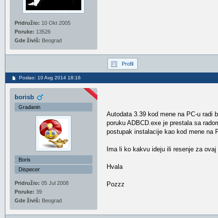
Pridružio:
10 Okt 2005
Poruke:
13526
Gde živiš:
Beograd
Profil
Poslao: 10 Avg 2014 18:16
borisb
Građanin
Autodata 3.39 kod mene na PC-u radi b
poruku ADBCD.exe je prestala sa radom 
postupak instalacije kao kod mene na P
Ima li ko kakvu ideju ili resenje za ova
Boris
Hvala
Dispecer
Pridružio:
05 Jul 2008
Pozzz
Poruke:
39
Gde živiš:
Beograd