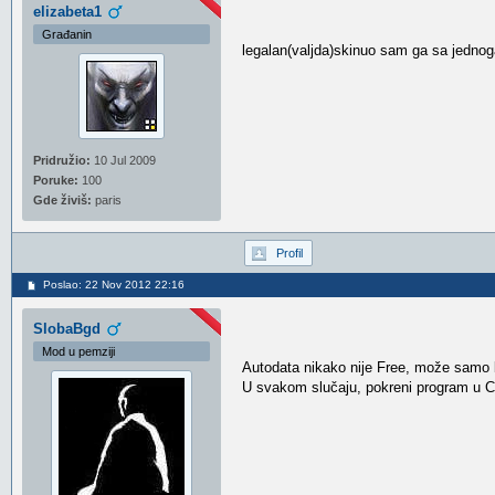
elizabeta1
Građanin
legalan(valjda)skinuo sam ga sa jednoga
Pridružio:
10 Jul 2009
Poruke:
100
Gde živiš:
paris
Profil
Poslao: 22 Nov 2012 22:16
SlobaBgd
Mod u pemziji
Autodata nikako nije Free, može samo b
U svakom slučaju, pokreni program u C