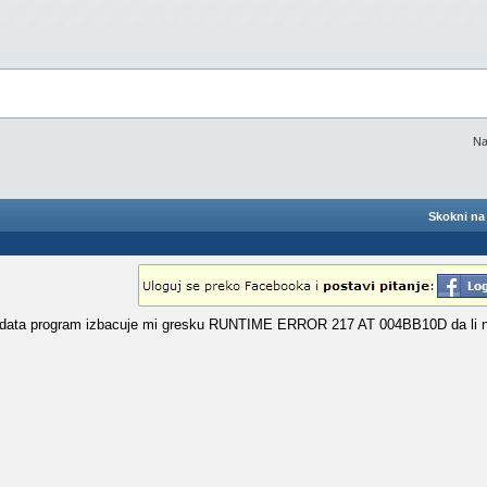
Na
Skokni na 
data program izbacuje mi gresku RUNTIME ERROR 217 AT 004BB10D da li 