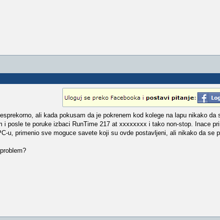
esprekorno, ali kada pokusam da je pokrenem kod kolege na lapu nikako da se
i posle te poruke izbaci RunTime 217 at xxxxxxxx i tako non-stop. Inace pr
C-u, primenio sve moguce savete koji su ovde postavljeni, ali nikako da se 
j problem?