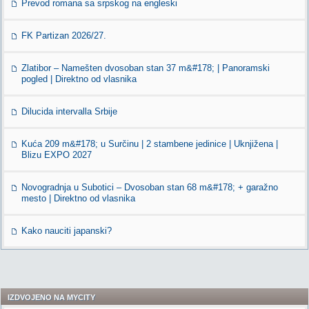
Prevod romana sa srpskog na engleski
FK Partizan 2026/27.
Zlatibor – Namešten dvosoban stan 37 m&#178; | Panoramski
pogled | Direktno od vlasnika
Dilucida intervalla Srbije
Kuća 209 m&#178; u Surčinu | 2 stambene jedinice | Uknjižena |
Blizu EXPO 2027
Novogradnja u Subotici – Dvosoban stan 68 m&#178; + garažno
mesto | Direktno od vlasnika
Kako nauciti japanski?
IZDVOJENO NA MYCITY