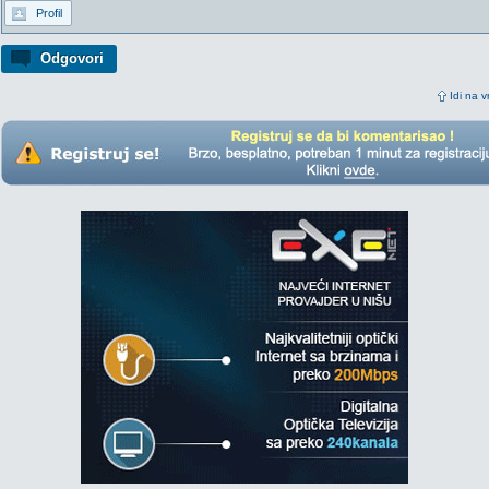
Profil
Odgovori
Idi na v