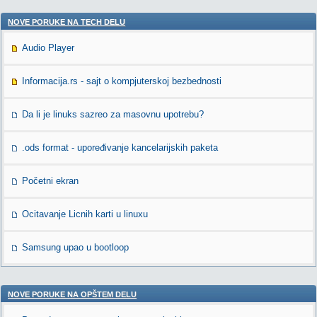
NOVE PORUKE NA TECH DELU
Audio Player
Informacija.rs - sajt o kompjuterskoj bezbednosti
Da li je linuks sazreo za masovnu upotrebu?
.ods format - upoređivanje kancelarijskih paketa
Početni ekran
Ocitavanje Licnih karti u linuxu
Samsung upao u bootloop
NOVE PORUKE NA OPŠTEM DELU