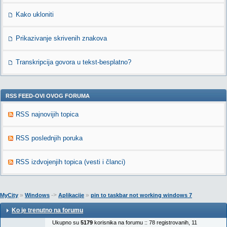
Kako ukloniti
Prikazivanje skrivenih znakova
Transkripcija govora u tekst-besplatno?
RSS FEED-OVI OVOG FORUMA
RSS najnovijih topica
RSS poslednjih poruka
RSS izdvojenjih topica (vesti i članci)
»
->
»
MyCity
Windows
Aplikacije
pin to taskbar not working windows 7
Ko je trenutno na forumu
Ukupno su
5179
korisnika na forumu :: 78 registrovanih, 11