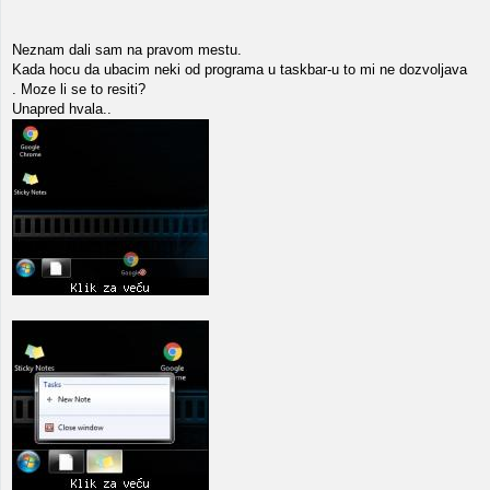
Neznam dali sam na pravom mestu.
Kada hocu da ubacim neki od programa u taskbar-u to mi ne dozvoljava
. Moze li se to resiti?
Unapred hvala..