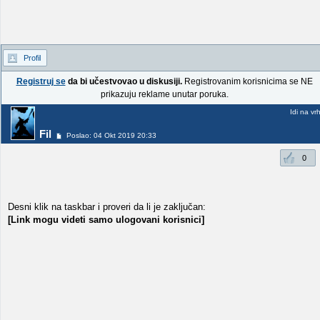
Profil
Registruj se
da bi učestvovao u diskusiji.
Registrovanim korisnicima se NE
prikazuju reklame unutar poruka.
Idi na vr
Fil
Poslao: 04 Okt 2019 20:33
0
Desni klik na taskbar i proveri da li je zaključan:
[Link mogu videti samo ulogovani korisnici]