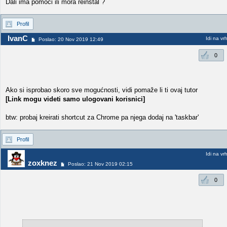
Dali ima pomoci ili mora reinstal ?
Profil
IvanC
Idi na vr
Poslao: 20 Nov 2019 12:49
0
Ako si isprobao skoro sve mogućnosti, vidi pomaže li ti ovaj tutor
[Link mogu videti samo ulogovani korisnici]
btw: probaj kreirati shortcut za Chrome pa njega dodaj na 'taskbar'
Profil
Idi na vr
zoxknez
Poslao: 21 Nov 2019 02:15
0