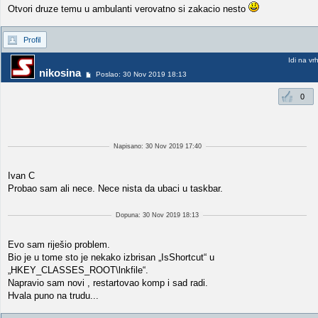
Otvori druze temu u ambulanti verovatno si zakacio nesto
Profil
Idi na vr
nikosina
Poslao: 30 Nov 2019 18:13
0
Napisano: 30 Nov 2019 17:40
Ivan C
Probao sam ali nece. Nece nista da ubaci u taskbar.
Dopuna: 30 Nov 2019 18:13
Evo sam riješio problem.
Bio je u tome sto je nekako izbrisan „IsShortcut“ u
„HKEY_CLASSES_ROOT\lnkfile“.
Napravio sam novi , restartovao komp i sad radi.
Hvala puno na trudu...