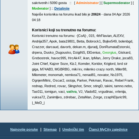
sakrivenih i 5090 gosta :: [
Administrator
] [
Supermoderator
] [
Moderator
] ::
Detaljnije
Najviše korisnika na forumu ikad bilo je
20624
- dana 04 Apr 2026
04:18
Korisnici koji su trenutno na forumu:
Korisnici trenutno na forumu:
-[CoA]-
,
015
,
4thFlavian
,
ALEXV
,
Andrija357
,
Apok
,
bata19801
,
Betta
,
Bobrock1
,
Bojke549
,
bolenbgd
,
Crazzer
,
darcaud
,
davorb
,
dekan.m
,
djuradj
,
DonRumataEstorski
,
drpera
,
Dusko_Dugousko
,
DzigiNS
,
ElGenius
,
Georgius
,
Giskard
,
Grebostrek
,
havoc995
,
HrcAk47
,
ikan
,
IpMan
,
Jerry Drake
,
joca83
,
Joint Chief
,
Kajzer Soze
,
KizJ
,
Komder
,
Koridor
,
Kriglord
,
lord sir
giga
,
M74AB3
,
MGBRBG
,
miki kv
,
milenko crazy north
,
Miler88
,
Milometer
,
monomah
,
nemkea71
,
nenad81
,
novator
,
Ns1975
,
OgnjenMitric
,
Oscar2
,
ostoja
,
Parker
,
Pekman
,
Ravac
,
Rebel Frank
,
rednap
,
Redred
,
rovac
,
Slingshot
,
Smor
,
stingD
,
takini
,
tamno.nebo
,
Tas011
,
tomigun
,
vaci
,
vathra
,
VJ
,
Vlado82
,
vrgudinac
,
vrlenija
,
vuksa72
,
Zanimljivo
,
zdrebac
,
ZetaMan
,
Zorge
,
zzapNDjuric99
,
|_MeD_|
|
|
Najnovije poruke
Sitemap
Urednički tim
Članci MyCity zajednice