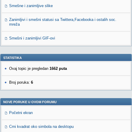
Smešne i zanimljive slike
Zanimljivi i smešni statusi sa Twittera,Facebooka i ostalih soc.
mreža
Smešni i zanimljivi GIF-ovi
STATISTIKA
Ovaj topic je pregledan
1662 puta
Broj poruka:
6
NOVE PORUKE U OVOM FORUMU
Početni ekran
Crni kvadrat oko simbola na desktopu