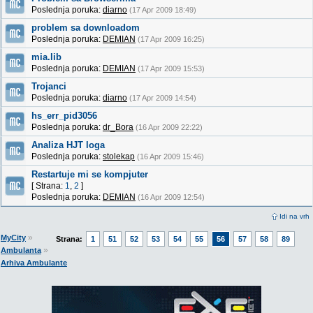
Poslednja poruka:
diarno
(17 Apr 2009 18:49)
problem sa downloadom
Poslednja poruka:
DEMIAN
(17 Apr 2009 16:25)
mia.lib
Poslednja poruka:
DEMIAN
(17 Apr 2009 15:53)
Trojanci
Poslednja poruka:
diarno
(17 Apr 2009 14:54)
hs_err_pid3056
Poslednja poruka:
dr_Bora
(16 Apr 2009 22:22)
Analiza HJT loga
Poslednja poruka:
stolekap
(16 Apr 2009 15:46)
Restartuje mi se kompjuter
[ Strana:
1
,
2
]
Poslednja poruka:
DEMIAN
(16 Apr 2009 12:54)
Idi na vrh
»
MyCity
Strana:
1
51
52
53
54
55
56
57
58
89
»
Ambulanta
Arhiva Ambulante