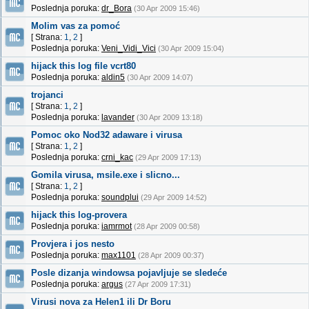
Poslednja poruka:
dr_Bora
(30 Apr 2009 15:46)
Molim vas za pomoć
[ Strana:
1
,
2
]
Poslednja poruka:
Veni_Vidi_Vici
(30 Apr 2009 15:04)
hijack this log file vcrt80
Poslednja poruka:
aldin5
(30 Apr 2009 14:07)
trojanci
[ Strana:
1
,
2
]
Poslednja poruka:
lavander
(30 Apr 2009 13:18)
Pomoc oko Nod32 adaware i virusa
[ Strana:
1
,
2
]
Poslednja poruka:
crni_kac
(29 Apr 2009 17:13)
Gomila virusa, msile.exe i slicno...
[ Strana:
1
,
2
]
Poslednja poruka:
soundplui
(29 Apr 2009 14:52)
hijack this log-provera
Poslednja poruka:
iamrmot
(28 Apr 2009 00:58)
Provjera i jos nesto
Poslednja poruka:
max1101
(28 Apr 2009 00:37)
Posle dizanja windowsa pojavljuje se sledeće
Poslednja poruka:
argus
(27 Apr 2009 17:31)
Virusi nova za Helen1 ili Dr Boru