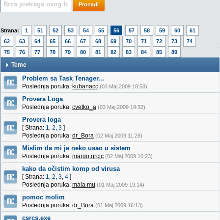
Pronađi
Strana:
1
51
52
53
54
55
56
57
58
59
60
61
62
63
64
65
66
67
68
69
70
71
72
73
74
75
76
77
78
79
80
81
82
83
84
85
89
Teme
Problem sa Task Tenager...
Poslednja poruka:
kubanacc
(03 Maj 2009 18:58)
Provera Loga
Poslednja poruka:
cvetko_a
(03 Maj 2009 18:32)
Provera loga
[ Strana:
1
,
2
,
3
]
Poslednja poruka:
dr_Bora
(02 Maj 2009 11:28)
Mislim da mi je neko usao u sistem
Poslednja poruka:
margo.grcic
(02 Maj 2009 10:23)
kako da očistim komp od virusa
[ Strana:
1
,
2
,
3
,
4
]
Poslednja poruka:
mala mu
(01 Maj 2009 19:14)
pomoc molim
Poslednja poruka:
dr_Bora
(01 Maj 2009 16:13)
csrcs.exe