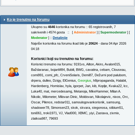
Ko je trenutno na forumu
Ukupno su
4646
korisnika na forumu :: 65 registrovanih, 7
sakrivenih i 4574 gosta :: [
Administrator
] [
Supermoderator
] [
Moderator
] ::
Detaljnije
Najviše korisnika na forumu ikad bilo je
20624
- dana 04 Apr 2026
04:18
Korisnici koji su trenutno na forumu:
Korisnici trenutno na forumu:
9191vs
,
Ailton
,
Akiro
,
Avalon015
,
Baždaranac
,
bojanM84
,
Bubili
,
BWG
,
cavatina
,
cebam
,
Clouseau
,
comi991
,
comi_pfc
,
CrveniSolaris
,
Demi87
,
Dežurni pod palubom
,
drpera
,
dulleo
,
Dzigy
,
ElGenius
,
Georgius
,
h8propaganda
,
Halabit
,
Hardenberg
,
Homislav
,
hyla
,
igorpet
,
Jan
,
kib
,
Koplje
,
Kvaka22
,
lcc
,
Luka40
,
mat
,
mercedesamg
,
Metanoja
,
MikeHammer
,
Milan A.
Nikolic
,
Milometer
,
Milovan Dinic
,
Moldovan
,
Nikolajevic
,
nixos
,
Orc
,
Oscar
,
Pilence
,
redstar011
,
samoulogovankorisnik
,
samsung
,
shadower78
,
Simonsen23
,
skok
,
skvara
,
stegonosa
,
stibium51
,
toni061
,
troki1971
,
VJ
,
Vlad000
,
XBMC
,
yiyi
,
Zastava
,
zixmix
,
zlatkoa987
,
79693