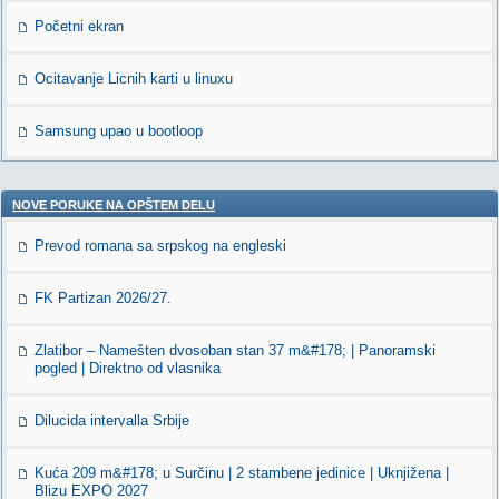
Početni ekran
Ocitavanje Licnih karti u linuxu
Samsung upao u bootloop
NOVE PORUKE NA OPŠTEM DELU
Prevod romana sa srpskog na engleski
FK Partizan 2026/27.
Zlatibor – Namešten dvosoban stan 37 m&#178; | Panoramski
pogled | Direktno od vlasnika
Dilucida intervalla Srbije
Kuća 209 m&#178; u Surčinu | 2 stambene jedinice | Uknjižena |
Blizu EXPO 2027