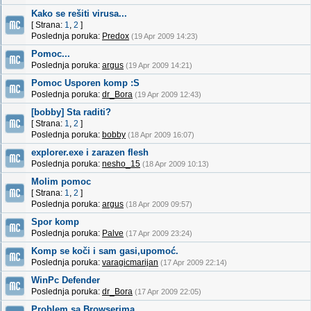
Kako se rešiti virusa...
[ Strana:
1
,
2
]
Poslednja poruka:
Predox
(19 Apr 2009 14:23)
Pomoc...
Poslednja poruka:
argus
(19 Apr 2009 14:21)
Pomoc Usporen komp :S
Poslednja poruka:
dr_Bora
(19 Apr 2009 12:43)
[bobby] Sta raditi?
[ Strana:
1
,
2
]
Poslednja poruka:
bobby
(18 Apr 2009 16:07)
explorer.exe i zarazen flesh
Poslednja poruka:
nesho_15
(18 Apr 2009 10:13)
Molim pomoc
[ Strana:
1
,
2
]
Poslednja poruka:
argus
(18 Apr 2009 09:57)
Spor komp
Poslednja poruka:
Palve
(17 Apr 2009 23:24)
Komp se koči i sam gasi,upomoć.
Poslednja poruka:
varagicmarijan
(17 Apr 2009 22:14)
WinPc Defender
Poslednja poruka:
dr_Bora
(17 Apr 2009 22:05)
Problem sa Browserima