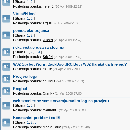
[ Strana:
1
,
2
]
Poslednja poruka:
helen1
(26 Apr 2009 22:19)
Virusi!Hitno!
[ Strana:
1
,
2
]
Poslednja poruka:
argus
(26 Apr 2009 21:00)
pomoc oko trojanca
[ Strana:
1
,
2
]
Poslednja poruka:
vuksel
(25 Apr 2009 15:57)
neka vrsta virusa sa slovima
[ Strana:
1
,
2
,
3
,
4
]
Poslednja poruka:
Srki94
(25 Apr 2009 01:36)
W32.Spybot.Worm,BackDoor.IRC.Bot i W32.Harakit da li je reg?
Poslednja poruka:
rajicic
(24 Apr 2009 22:09)
Provjera loga
Poslednja poruka:
dr_Bora
(24 Apr 2009 17:59)
Pregled
Poslednja poruka:
Cranky
(24 Apr 2009 17:08)
web stranice se same otvaraju-molim log na provjeru
[ Strana:
1
,
2
]
Poslednja poruka:
cvelle001
(24 Apr 2009 00:03)
Konstantni problemi sa IE
[ Strana:
1
,
2
,
3
]
Poslednja poruka:
MonteCarlo
(23 Apr 2009 23:48)