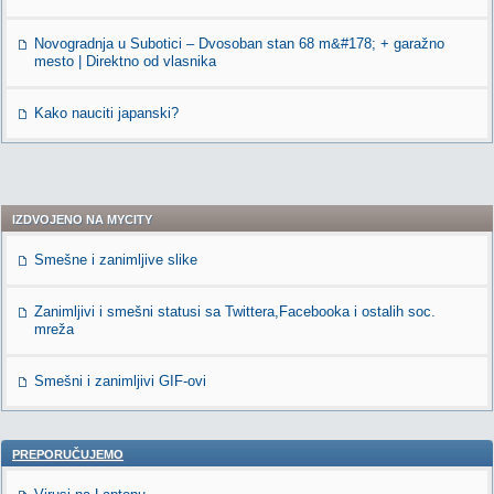
Novogradnja u Subotici – Dvosoban stan 68 m&#178; + garažno
mesto | Direktno od vlasnika
Kako nauciti japanski?
IZDVOJENO NA MYCITY
Smešne i zanimljive slike
Zanimljivi i smešni statusi sa Twittera,Facebooka i ostalih soc.
mreža
Smešni i zanimljivi GIF-ovi
PREPORUČUJEMO