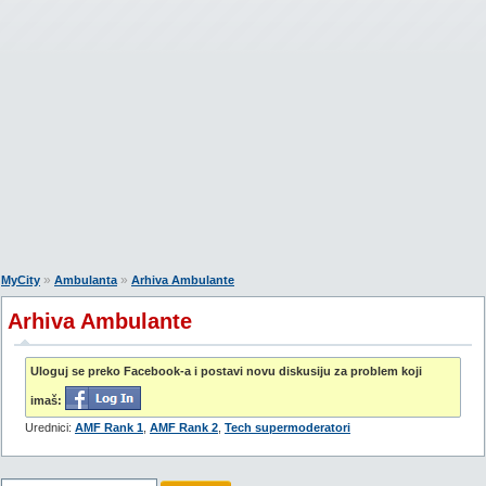
»
»
MyCity
Ambulanta
Arhiva Ambulante
Arhiva Ambulante
Uloguj se preko Facebook-a i postavi novu diskusiju za problem koji
imaš:
Urednici:
AMF Rank 1
,
AMF Rank 2
,
Tech supermoderatori