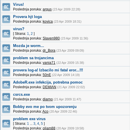
Virus!
Poslednja poruka:
argus
(23 Apr 2009 22:28)
Provera hjt loga
Poslednja poruka:
kovica
(23 Apr 2009 18:31)
virus?
[ Strana:
1
,
2
]
Poslednja poruka:
Slaven980
(23 Apr 2009 11:36)
Mozda je worm...
Poslednja poruka:
dr_Bora
(23 Apr 2009 09:09)
problem sa trojancima
Poslednja poruka:
vania71
(22 Apr 2009 15:38)
provera log-a! Izbacilo mi fatal eror...!!!
Poslednja poruka:
50nE
(22 Apr 2009 14:19)
AdobeR.exe infekcija, potrebna pomoc
Poslednja poruka:
DEMIAN
(21 Apr 2009 22:02)
csrcs.exe
Poslednja poruka:
diarno
(21 Apr 2009 11:47)
Bobby evo me po tvom upozorenju
Poslednja poruka:
Aco
(20 Apr 2009 22:46)
problem exe virus
[ Strana:
1
...
3
,
4
,
5
]
Poslednja poruka:
oljam88
(20 Apr 2009 19:58)