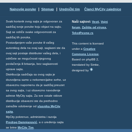
|
|
Najnovije poruke
Sitemap
Urednički tim
Članci MyCity zajednice
,
Svaki korisnik ovog sajta je odgovoran za
Naši sajtovi:
Vesti
Vojni
sadržaj svoje poruke koju objavi na sajtu.
,
,
forum
Zaštita od virusa
Sajt se odriče svake odgovornosti za
TekstPesme.rs
sadržaj tih poruka.
Postavljanjem vaše poruke ili vašeg
This content is licensed
autorskog dela na ovaj sajt, saglasni ste da
under a
Creative
ovaj sajt postaje distributer vašeg dela, i
Commons License
.
odričete se mogućnosti njegovog
Based on phpBB 2,
povlačenja ili brisanja, bez saglasnosti
translated by Simke,
uprave sajta.
designed by
Distribucija sadržaja sa ovog sajta je
dozvoljena samo u nekomercijalne svrhe, uz
obaveznu napomenu da je sadržaj preuzet
sa ovog sajta, i uz obavezno navođenje
adrese MyCity sajta. Za sve ostale vidove
distribucije obavezni ste da prethodno
zatražite odobrenje od
vlasnika MyCity
sajta
.
MyCity pokrenuo, administrira i razvija
Predrag Damnjanović
, a o uređenju sajta
se brine
MyCity Tim
.