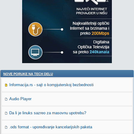
NOVE PORUKE NA TECH DELU
Informacija.rs - sajt o kompjuterskoj bezbednosti
Audio Player
Da li je linuks sazreo za masovnu upotrebu?
.ods format - upoređivanje kancelarijskih paketa