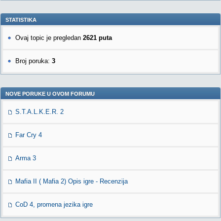
STATISTIKA
Ovaj topic je pregledan
2621 puta
Broj poruka:
3
NOVE PORUKE U OVOM FORUMU
S.T.A.L.K.E.R. 2
Far Cry 4
Arma 3
Mafia II ( Mafia 2) Opis igre - Recenzija
CoD 4, promena jezika igre