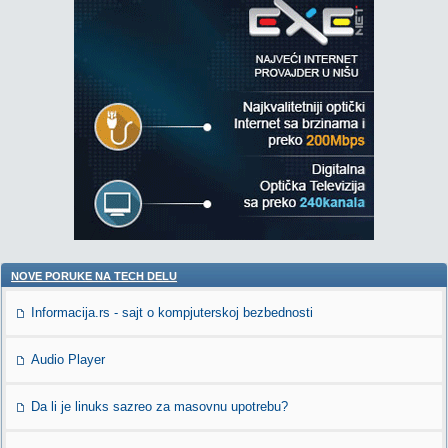
NOVE PORUKE NA TECH DELU
Informacija.rs - sajt o kompjuterskoj bezbednosti
Audio Player
Da li je linuks sazreo za masovnu upotrebu?