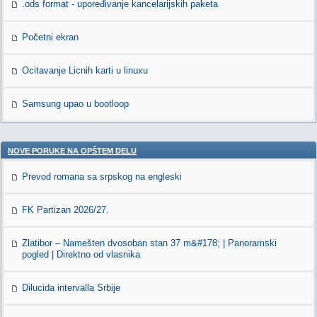
.ods format - upoređivanje kancelarijskih paketa
Početni ekran
Ocitavanje Licnih karti u linuxu
Samsung upao u bootloop
NOVE PORUKE NA OPŠTEM DELU
Prevod romana sa srpskog na engleski
FK Partizan 2026/27.
Zlatibor – Namešten dvosoban stan 37 m&#178; | Panoramski
pogled | Direktno od vlasnika
Dilucida intervalla Srbije