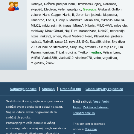
Denaya
,
Dežurni pod palubom
,
Dimitrise93
,
djboj
,
Dorcolac
,
ekipo26
,
Electron
,
Feller
,
gagidjuric
,
Georgius
,
Giskard
,
Griffon
vulture
,
Hans Gajger
,
Haris
,
Iii
,
Jeremiah
,
jodzula
,
klepesina
,
Krusarac
,
Lotus
,
Lucky 6
,
MadMike
,
Mi lao shu
,
mikhailo
,
Miki 84
,
Miki01
,
mikidragi
,
mikrimaus
,
Milan A. Nikolic
,
MILO-VAN
,
milos.cbr
,
moldway
,
Mrav Obrad
,
Naj-Turs
,
narandzasti
,
Nele79
,
nenorodjo
,
nixos
,
nuke92
,
omen
,
Pavel Medved
,
Pero
,
PlayerOne
,
proljece
,
radza1
,
RajkoB
,
raster12
,
royst33
,
S-G
,
Sava89
,
shiro
,
Sky diver
29
,
Solunac na steroidima
,
Srky Boy
,
stefan95
,
t.e.m.p.l.a.r.
,
Tila
Painen
,
tomigun
,
Tribal
,
trutcina
,
Tvrtko I
,
vathra
,
Velizar Laro
,
Velički
,
Vlada1389
,
vladaa012
,
vladimir070
,
vobo
,
vrgudinac
,
YugoSlav
,
Žrnov
|
|
Najnovije poruke
Sitemap
Urednički tim
Članci MyCity zajednice
,
Svaki korisnik ovog sajta je odgovoran za
Naši sajtovi:
Vesti
Vojni
sadržaj svoje poruke koju objavi na sajtu.
,
,
forum
Zaštita od virusa
Sajt se odriče svake odgovornosti za
TekstPesme.rs
sadržaj tih poruka.
Postavljanjem vaše poruke ili vašeg
This content is licensed
autorskog dela na ovaj sajt, saglasni ste da
under a
Creative
ovaj sajt postaje distributer vašeg dela, i