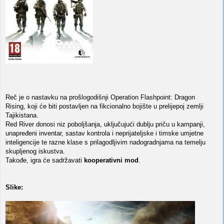
Reč je o nastavku na prošlogodišnji Operation Flashpoint: Dragon
Rising, koji će biti postavljen na fikcionalno bojište u prelijepoj zemlji
Tajikistana.
Red River donosi niz poboljšanja, uključujući dublju priču u kampanji,
unapređeni inventar, sastav kontrola i neprijateljske i timske umjetne
inteligencije te razne klase s prilagodljivim nadogradnjama na temelju
skupljenog iskustva.
Takođe, igra će sadržavati
kooperativni mod
.
Slike: