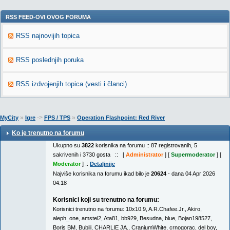
RSS FEED-OVI OVOG FORUMA
RSS najnovijih topica
RSS poslednjih poruka
RSS izdvojenjih topica (vesti i članci)
»
->
»
MyCity
Igre
FPS / TPS
Operation Flashpoint: Red River
Ko je trenutno na forumu
Ukupno su
3822
korisnika na forumu :: 87 registrovanih, 5
sakrivenih i 3730 gosta :: [
Administrator
] [
Supermoderator
] [
Moderator
] ::
Detaljnije
Najviše korisnika na forumu ikad bilo je
20624
- dana 04 Apr 2026
04:18
Korisnici koji su trenutno na forumu:
Korisnici trenutno na forumu:
10x10.9
,
A.R.Chafee.Jr.
,
Akiro
,
aleph_one
,
amstel2
,
Ata81
,
bb929
,
Besudna
,
blue
,
Bojan198527
,
Boris BM
,
Bubili
,
CHARLIE JA.
,
CraniumWhite
,
crnogorac
,
del boy
,