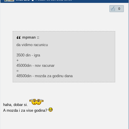
0
mpman ::
da vidimo racunicu
3500 din - igra
+
45000din - nov racunar
=
48500din - mozda za godinu dana
haha, dobar si.
A mozda i za vise godina?