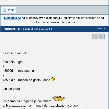
Profil
Registruj se
da bi učestvovao u diskusiji.
Registrovanim korisnicima se NE
prikazuju reklame unutar poruka.
mpman
Idi na vrh
Poslao: 05 Jun 2011 19:54
1
da vidimo racunicu
3500 din - igra
+
45000din - nov racunar
=
48500din - mozda za godinu dana
cini se extra
jos samo da mogu da je pokrenem
ai brate......zauzima mnogo hdd-a za slabije racunare ......