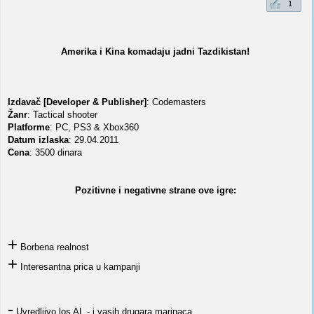
1
Amerika i Kina komadaju jadni Tazdikistan!
Izdavač [Developer & Publisher]
: Codemasters
Žanr
: Tactical shooter
Platforme
: PC, PS3 & Xbox360
Datum izlaska
: 29.04.2011
Cena
: 3500 dinara
Pozitivne i negativne strane ove igre:
+
Borbena realnost
+
Interesantna prica u kampanji
-
Uvredljivo los AL - i vasih drugara marinaca