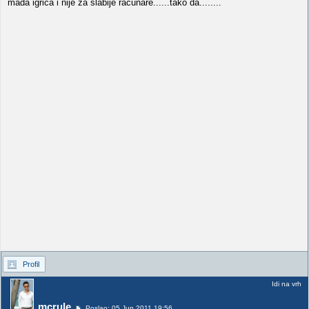
mada igrica i nije za slabije racunare......tako da........
Profil
Idi na vrh
mcrule
Poslao: 05 Jun 2011 19:56