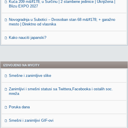
Kuća 209 m&#178; u Surčinu | 2 stambene jedinice | Uknjižena |
Blizu EXPO 2027
Novogradnja u Subotici – Dvosoban stan 68 m&#178; + garažno
mesto | Direktno od vlasnika
Kako nauciti japanski?
IZDVOJENO NA MYCITY
Smešne i zanimljive slike
Zanimljivi i smešni statusi sa Twittera,Facebooka i ostalih soc.
mreža
Poruka dana
Smešni i zanimljivi GIF-ovi