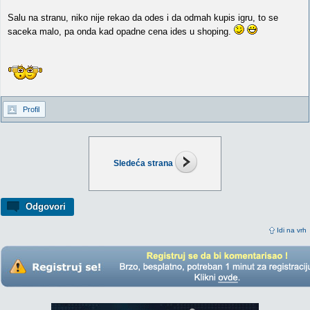
Salu na stranu, niko nije rekao da odes i da odmah kupis igru, to se
saceka malo, pa onda kad opadne cena ides u shoping.
Profil
Sledeća strana
Odgovori
Idi na vrh