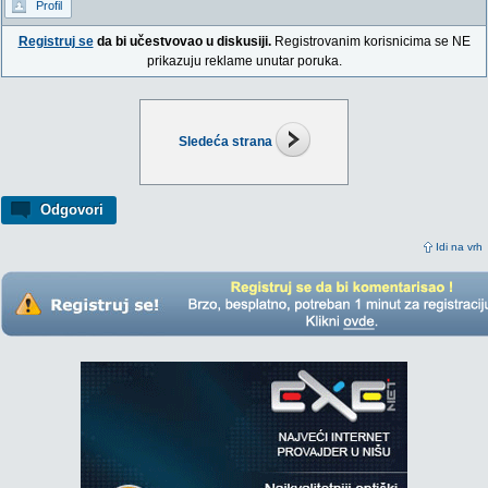
Profil
Registruj se
da bi učestvovao u diskusiji.
Registrovanim korisnicima se NE
prikazuju reklame unutar poruka.
Sledeća strana
Odgovori
Idi na vrh