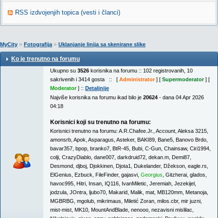
RSS izdvojenjih topica (vesti i članci)
»
»
MyCity
Fotografija
Uklanjanje linija sa skenirane slike
Ko je trenutno na forumu
Ukupno su
3526
korisnika na forumu :: 102 registrovanih, 10
sakrivenih i 3414 gosta :: [
Administrator
] [
Supermoderator
] [
Moderator
] ::
Detaljnije
Najviše korisnika na forumu ikad bilo je
20624
- dana 04 Apr 2026
04:18
Korisnici koji su trenutno na forumu:
Korisnici trenutno na forumu:
A.R.Chafee.Jr.
,
Account
,
Aleksa 3215
,
amonsrb
,
Apok
,
Asparagus
,
Asteker
,
BAKI89
,
Bane5
,
Banovo Brdo
,
bavar357
,
bpop
,
branko7
,
BtR-45
,
Bubi
,
C-Gun
,
Chainsaw
,
Ciri1994
,
colji
,
CrazyDiablo
,
dane007
,
darkdruid72
,
dekan.m
,
Demi87
,
Desmond
,
djboj
,
Djokkinen
,
Djota1
,
Dukelander
,
Džekson
,
eagle.rs
,
ElGenius
,
Ezbuck
,
FileFinder
,
gajasvi
,
Georgius
,
Gitzherai
,
glados
,
havoc995
,
Hitri
,
Insan
,
IQ116
,
IvanMiletic
,
Jeremiah
,
Jezekijel
,
jodzula
,
JOntra
,
ljubo70
,
Makarid
,
Malik
,
mat
,
MB120mm
,
Metanoja
,
MGBRBG
,
mgolub
,
mikrimaus
,
Miletić Zoran
,
milos.cbr
,
mir juzni
,
mist-mist
,
MK10
,
MountAndBlade
,
nenooo
,
nezavisni mislilac
,