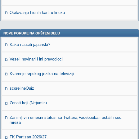
Ocitavanje Licnih karti u linuxu
NOVE PORUKE NA OPŠTEM DELU
Kako nauciti japanski?
Veseli novinari i ini prevodioci
Kvarenje srpskog jezika na televiziji
scorelineQuiz
Zanati koji (Ne)umiru
Zanimljivi i smešni statusi sa Twittera,Facebooka i ostalih soc.
mreža
FK Partizan 2026/27.