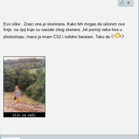
0
Evo slike ..Znaci ona je skenirana..Kako bih mogao da uklonim ove
linije..na njoj koje su nastale zbog skenera..Jel postoji neka fora u
photoshopu..Inace ja imam CS2 i solidno baratam..Tako da