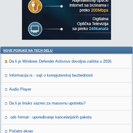
NOVE PORUKE NA TECH DELU
Da li je Windows Defender Antivirus dovoljna zaštita u 2026.
Informacija.rs - sajt o kompjuterskoj bezbednosti
Audio Player
Da li je linuks sazreo za masovnu upotrebu?
.ods format - upoređivanje kancelarijskih paketa
Početni ekran