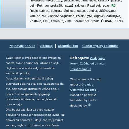
Nikolajevic
,
nixos
,
ozzy
,
pablojepao
,
padamacki
,
Pauljxxx
,
pceklic
,
pein
,
Pekman
,
proka89
,
radza1
,
rakivan
,
Razdroid
,
repac
,
RJ
,
Robin
,
sabros
,
sekretar
,
Spinosa
,
suton
,
trutcina
,
USSVoyager
,
VanZan
,
VJ
,
Vlado82
,
vrgudinac
,
xAlex2
,
yiyi
,
Yugol33
,
Zanimljivo
,
Zastava
,
zil10
,
zivojin32
,
Zjmc
,
Zoran1959
,
Zrcalo
,
ČOBAN
,
79693
|
|
Najnovije poruke
Sitemap
Urednički tim
Članci MyCity zajednice
,
Svaki korisnik ovog sajta je odgovoran za
Naši sajtovi:
Vesti
Vojni
sadržaj svoje poruke koju objavi na sajtu.
,
,
forum
Zaštita od virusa
Sajt se odriče svake odgovornosti za
TekstPesme.rs
sadržaj tih poruka.
Postavljanjem vaše poruke ili vašeg
This content is licensed
autorskog dela na ovaj sajt, saglasni ste da
under a
Creative
ovaj sajt postaje distributer vašeg dela, i
Commons License
.
odričete se mogućnosti njegovog
Based on phpBB 2,
povlačenja ili brisanja, bez saglasnosti
translated by Simke,
uprave sajta.
designed by
Distribucija sadržaja sa ovog sajta je
dozvoljena samo u nekomercijalne svrhe, uz
obaveznu napomenu da je sadržaj preuzet
sa ovog sajta, i uz obavezno navođenje