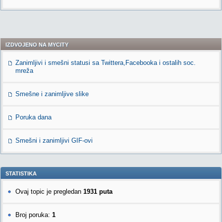
IZDVOJENO NA MYCITY
Zanimljivi i smešni statusi sa Twittera,Facebooka i ostalih soc.
mreža
Smešne i zanimljive slike
Poruka dana
Smešni i zanimljivi GIF-ovi
STATISTIKA
Ovaj topic je pregledan
1931 puta
Broj poruka:
1