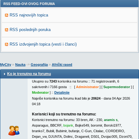
RSS FEED-OVI OVOG FORUMA
RSS najnovijih topica
RSS poslednjih poruka
RSS izdvojenjih topica (vesti i članci)
»
->
»
MyCity
Nauka
Geografija
Afrički rased
Ko je trenutno na forumu
Ukupno su
7243
korisnika na forumu :: 71 registrovanih, 6
sakrivenih i 7166 gosta :: [
Administrator
] [
Supermoderator
] [
Moderator
] ::
Detaljnije
Najviše korisnika na forumu ikad bilo je
20624
- dana 04 Apr 2026
04:18
Korisnici koji su trenutno na forumu:
Korisnici trenutno na forumu:
33 bren
,
AK - 230
,
aramis s
,
Asparagus
,
BBCRF
,
bojank
,
Bojke549
,
boromir
,
Borski1977
,
branko7
,
Bubili
,
Bubimir
,
bufanje
,
C-Gun
,
Citalac
,
CORDEIRO
,
Dejan_vw
,
DJUNTA
,
Dolinc
,
Draganeli
,
DS01
,
Dvojac005
,
Dzoni70
,