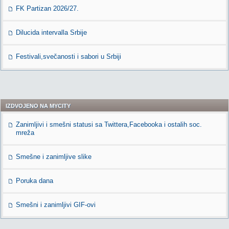
FK Partizan 2026/27.
Dilucida intervalla Srbije
Festivali,svečanosti i sabori u Srbiji
IZDVOJENO NA MYCITY
Zanimljivi i smešni statusi sa Twittera,Facebooka i ostalih soc.
mreža
Smešne i zanimljive slike
Poruka dana
Smešni i zanimljivi GIF-ovi