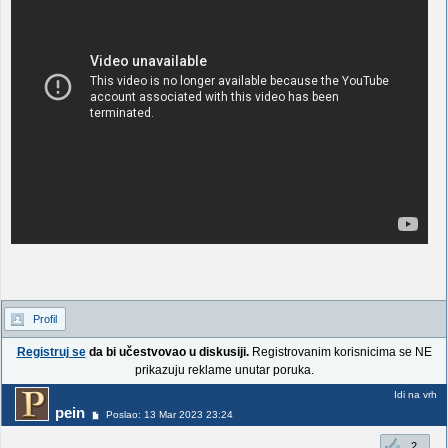
Profil
Registruj se
da bi učestvovao u diskusiji.
Registrovanim korisnicima se NE
prikazuju reklame unutar poruka.
Idi na vrh
pein
Poslao: 13 Mar 2023 23:24
2