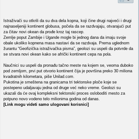
Istraživači su otkrili da su dva dela kopna, koji čine drugi najveći i drugi
najnaseljeniji kontinent globusa, počela da se razdvajaju, otvarajući put
za čitav novi okean da prođe kroz taj rascep.
Zemlje poput Zambije i Ugande mogle bi jednog dana da imaju svoje
obale ukoliko kopnena masa nastavi da se razdvaja. Prema uglednom
žurantu “Geofizička istraživačka pisma”, geolozi su uspeli da potvrde da
se stvara novi okean kako se afrički kontinent cepa na pola.
Naučnici su uspeli da pronađu tačno meste na kojem se, veoma duboko
pod zemljom, prvi put otvorio kontinent čija je površina preko 30 miliona
kvadratnih kilometara, piše Unilad.com.
Pukotina je smeštena na granicama tri tektonske ploče koje se
postepeno udaljavaju jedna od druge već neko vreme. Geolozi su
ukazali da će ovaj kompleksni tektonski proces osloboditi mesto za
potpuno novo vodeno telo milionima godina od danas.
[Link mogu videti samo ulogovani korisnici]