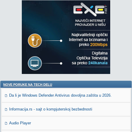
NOVE PORUKE NA TECH DELU
Da li je Windows Defender Antivirus dovoljna zaštita u 2026.
Informacija.rs - sajt o kompjuterskoj bezbednosti
Audio Player