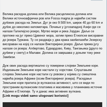
Велика раседна долина или Велика расцелинска долина или
Велики источноафрички ров или Fossa magna је највећи систем
дубоких раседа на Земљи. Дуг је око 9.500 km, широк 40 до 60 km и
дубок до неколико километара. Почиње у југозападној Азији где се
налазе Галилејско језеро, Мртво море и река Јордан. Даље се
протеже на југ преко Црвеног мора, затим преко Етиопске висоравни
до језера Туркана. Ту се раздваја у два крака заобилазећи Језерску
висораван на којој се налази Викторијино језеро. Даље према југу
налазе се језера: Албертово, Едвардово, Киву, Тангањика (друго по
дубини у свету) и Малави. Долина се завршава у доњем току реке
Замбези.
Дуж ових раседа вертикално су померени слојеви Земљине коре.
Издизањем Земљине коре настали су хорстови. Спуштањем
слојева Земљине коре настали су ровови у којима су смештена
највећа језера Африке (осим Викторијиног језера). Раседање
Земљине коре пратила је вулканска активност, што се види по
пространим вулканским платоима и масивима у планинама источне
Африке и Етиопије. Ту и данас има активних вулкана.
[Link mogu videti samo ulogovani korisnici]