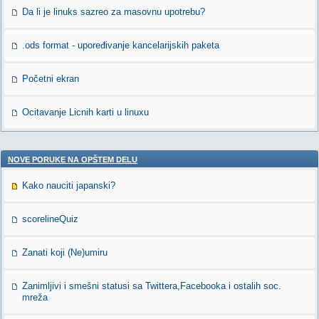
Da li je linuks sazreo za masovnu upotrebu?
.ods format - upoređivanje kancelarijskih paketa
Početni ekran
Ocitavanje Licnih karti u linuxu
NOVE PORUKE NA OPŠTEM DELU
Kako nauciti japanski?
scorelineQuiz
Zanati koji (Ne)umiru
Zanimljivi i smešni statusi sa Twittera,Facebooka i ostalih soc.
mreža