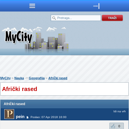
»
->
»
MyCity
Nauka
Geografija
Afrički rased
Afrički rased
Afrički rased
Idi na vrh
pein
Poslao: 07 Apr 2018 16:00
0