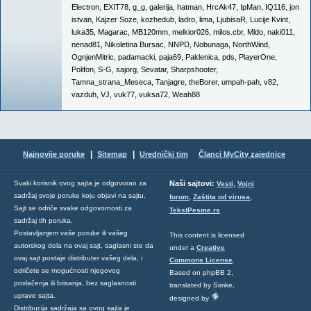
Electron
,
EXIT78
,
g_g
,
galerija
,
hatman
,
HrcAk47
,
IpMan
,
IQ116
,
jon
istvan
,
Kajzer Soze
,
kozhedub
,
ladro
,
lima
,
LjubisaR
,
Lucije Kvint
,
luka35
,
Magarac
,
MB120mm
,
melkior026
,
milos.cbr
,
Mldo
,
naki011
,
nenad81
,
Nikoletina Bursac
,
NNPD
,
Nobunaga
,
NorthWind
,
OgnjenMitric
,
padamacki
,
paja69
,
Paklenica
,
pds
,
PlayerOne
,
Polifon
,
S-G
,
sajorg
,
Sevatar
,
Sharpshooter
,
Tamna_strana_Meseca
,
Tanjagre
,
theBorer
,
umpah-pah
,
v82
,
vazduh
,
VJ
,
vuk77
,
vuksa72
,
Weah88
|
|
Najnovije poruke
Sitemap
Urednički tim
Članci MyCity zajednice
,
Svaki korisnik ovog sajta je odgovoran za
Naši sajtovi:
Vesti
Vojni
sadržaj svoje poruke koju objavi na sajtu.
,
,
forum
Zaštita od virusa
Sajt se odriče svake odgovornosti za
TekstPesme.rs
sadržaj tih poruka.
Postavljanjem vaše poruke ili vašeg
This content is licensed
autorskog dela na ovaj sajt, saglasni ste da
under a
Creative
ovaj sajt postaje distributer vašeg dela, i
Commons License
.
odričete se mogućnosti njegovog
Based on phpBB 2,
povlačenja ili brisanja, bez saglasnosti
translated by Simke,
uprave sajta.
designed by
Distribucija sadržaja sa ovog sajta je