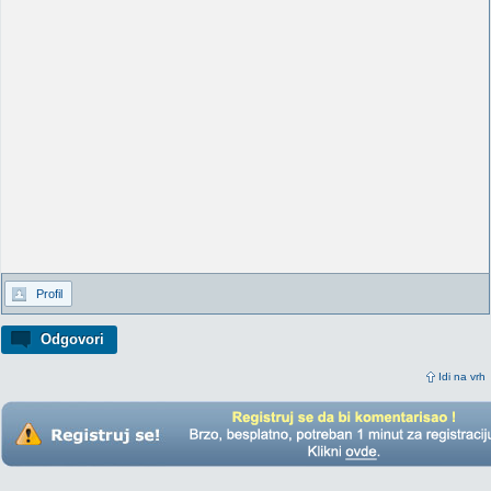
Profil
Odgovori
Idi na vrh