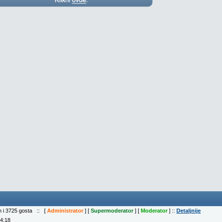
ih i 3725 gosta :: [
Administrator
] [
Supermoderator
] [
Moderator
] ::
Detaljnije
04:18