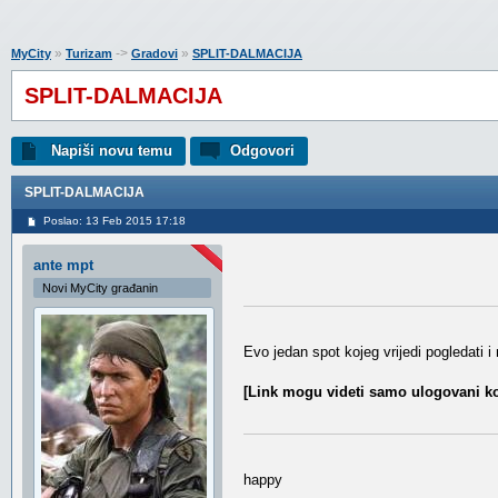
»
->
»
MyCity
Turizam
Gradovi
SPLIT-DALMACIJA
SPLIT-DALMACIJA
Napiši novu temu
Odgovori
SPLIT-DALMACIJA
Poslao: 13 Feb 2015 17:18
ante mpt
Novi MyCity građanin
Evo jedan spot kojeg vrijedi pogledati i 
[Link mogu videti samo ulogovani ko
happy