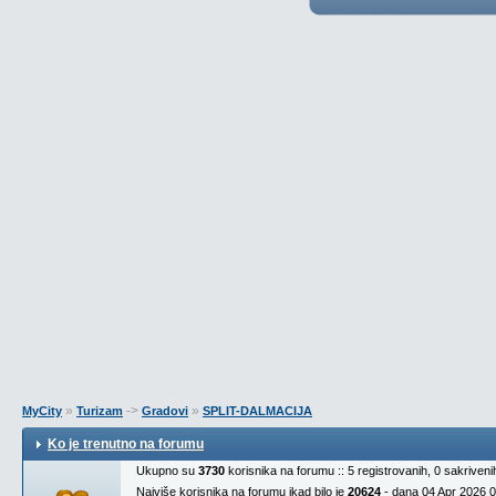
»
->
»
MyCity
Turizam
Gradovi
SPLIT-DALMACIJA
Ko je trenutno na forumu
Ukupno su
3730
korisnika na forumu :: 5 registrovanih, 0 sakriven
Najviše korisnika na forumu ikad bilo je
20624
- dana 04 Apr 2026 