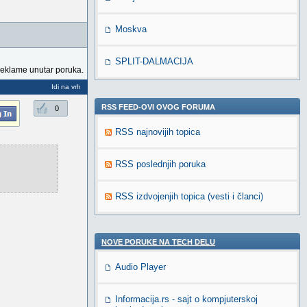
Moskva
SPLIT-DALMACIJA
reklame unutar poruka.
Idi na vrh
RSS FEED-OVI OVOG FORUMA
0
RSS najnovijih topica
RSS poslednjih poruka
RSS izdvojenjih topica (vesti i članci)
NOVE PORUKE NA TECH DELU
Audio Player
Informacija.rs - sajt o kompjuterskoj