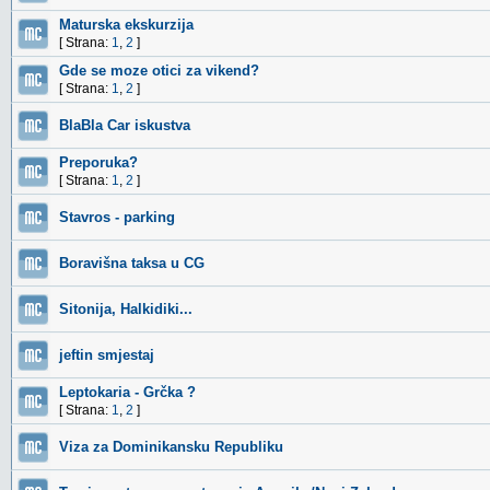
Maturska ekskurzija
[ Strana:
1
,
2
]
Gde se moze otici za vikend?
[ Strana:
1
,
2
]
BlaBla Car iskustva
Preporuka?
[ Strana:
1
,
2
]
Stavros - parking
Boravišna taksa u CG
Sitonija, Halkidiki...
jeftin smjestaj
Leptokaria - Grčka ?
[ Strana:
1
,
2
]
Viza za Dominikansku Republiku