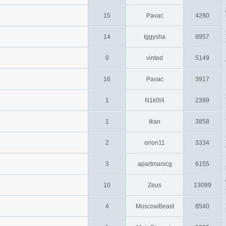
15
Pavac
4280
14
Iggysha
8957
0
vinted
5149
16
Pavac
3917
1
N1k0l4
2399
1
ikan
3858
2
orion11
3334
3
apartmanicg
6155
10
Zeus
13099
4
MoscowBeast
8540