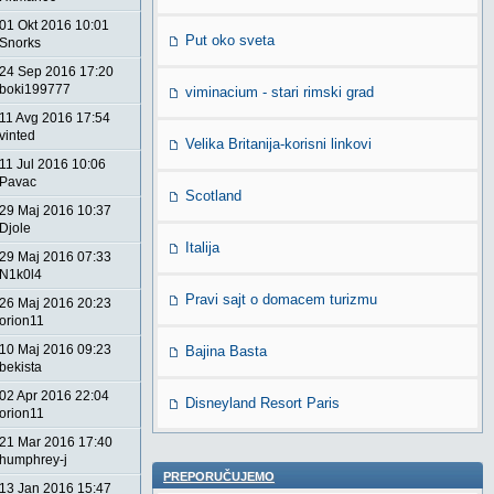
01 Okt 2016 10:01
Put oko sveta
Snorks
24 Sep 2016 17:20
boki199777
viminacium - stari rimski grad
11 Avg 2016 17:54
vinted
Velika Britanija-korisni linkovi
11 Jul 2016 10:06
Pavac
Scotland
29 Maj 2016 10:37
Djole
Italija
29 Maj 2016 07:33
N1k0l4
Pravi sajt o domacem turizmu
26 Maj 2016 20:23
orion11
10 Maj 2016 09:23
Bajina Basta
bekista
02 Apr 2016 22:04
Disneyland Resort Paris
orion11
21 Mar 2016 17:40
humphrey-j
PREPORUČUJEMO
13 Jan 2016 15:47