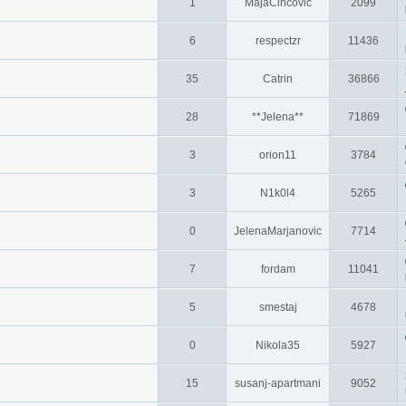
1
MajaCincovic
2099
6
respectzr
11436
35
Catrin
36866
28
**Jelena**
71869
3
orion11
3784
3
N1k0l4
5265
0
JelenaMarjanovic
7714
7
fordam
11041
5
smestaj
4678
0
Nikola35
5927
15
susanj-apartmani
9052