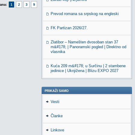
rana:
1
2
3
9
Prevod romana sa srpskog na engleski
FK Partizan 2026/27.
Zlatibor – Namešten dvosoban stan 37
m&#178; | Panoramski pogled | Direktno od
vlasnika
Kuća 209 m&#178; u Surčinu | 2 stambene
jedinice | Uknjižena | Blizu EXPO 2027
PRIKAŽI SAMO
Vesti
Članke
Linkove