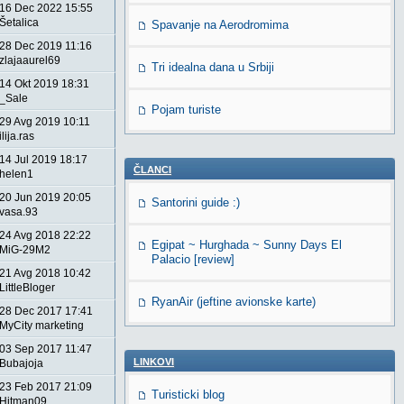
16 Dec 2022 15:55
Šetalica
Spavanje na Aerodromima
28 Dec 2019 11:16
zlajaaurel69
Tri idealna dana u Srbiji
14 Okt 2019 18:31
_Sale
Pojam turiste
29 Avg 2019 10:11
ilija.ras
14 Jul 2019 18:17
ČLANCI
helen1
20 Jun 2019 20:05
Santorini guide :)
vasa.93
24 Avg 2018 22:22
Egipat ~ Hurghada ~ Sunny Days El
MiG-29M2
Palacio [review]
21 Avg 2018 10:42
LittleBloger
RyanAir (jeftine avionske karte)
28 Dec 2017 17:41
MyCity marketing
03 Sep 2017 11:47
LINKOVI
Bubajoja
23 Feb 2017 21:09
Turisticki blog
Hitman09