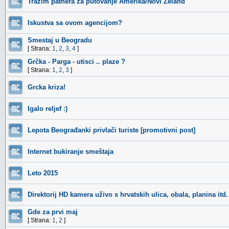
Trazim patnera za putovanje Amerika/Novi Zeland
Iskustva sa ovom agencijom?
Smestaj u Beogradu
[ Strana:
1
,
2
,
3
,
4
]
Grčka - Parga - utisci .. plaze ?
[ Strana:
1
,
2
,
3
]
Grcka kriza!
Igalo reljef :)
Lepota Beograđanki privlači turiste [promotivni post]
Internet bukiranje smeštaja
Leto 2015
Direktorij HD kamera uživo s hrvatskih ulica, obala, planina itd.
Gde za prvi maj
[ Strana:
1
,
2
]