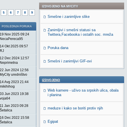
IZDVOJENO NA MYCITY
5
6
7
8
9
Smešne i zanimljive slike
POSLEDNJA PORUKA
Zanimljivi i smešni statusi sa
19 Nov 2025 09:24
Twittera,Facebooka i ostalih soc. mreža
NecaPereca95
14 Okt 2025 09:57
Poruka dana
RJ
12 Dec 2024 12:57
Smešni i zanimljivi GIF-ovi
Neprimetna
22 Jun 2024 12:56
MyCity uredništvo
IZDVOJENO
14 Avg 2023 21:44
mikihihog
Web kamere - uživo sa srpskih ulica, obala
03 Jun 2023 19:38
i planina
voja64
11 Jan 2023 09:28
meduze i kako se boriti protiv njih
Šetalica
16 Dec 2022 15:58
Egipat
Šetalica