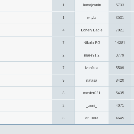
1
Jamajcanin
5733
1
wityla
3531
4
Lonely Eagle
7021
7
Nikola-BG
14381
2
mare91 2
3779
7
Ivančica
5509
9
natasa
8420
8
master021
5435
2
_zoni_
4071
8
dr_Bora
4645