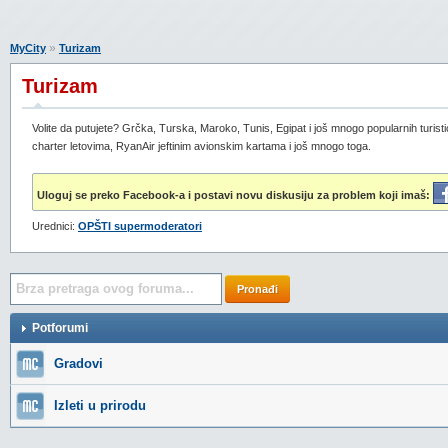
»
MyCity
Turizam
Turizam
Volite da putujete? Grčka, Turska, Maroko, Tunis, Egipat i još mnogo popularnih turisti
charter letovima, RyanAir jeftinim avionskim kartama i još mnogo toga.
Uloguj se preko Facebook-a i postavi novu diskusiju za problem koji imaš:
Urednici:
OPŠTI supermoderatori
Pronađi
Potforumi
Gradovi
Izleti u prirodu