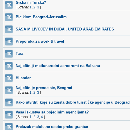
Grcka ili Turska?
[ Strana:
1
,
2
,
3
]
Biciklom Beograd-Jerusalim
SAŠA MILIVOJEV IN DUBAI, UNITED ARAB EMIRATES
Preporuka za work & travel
Tara
Najjeftiniji međunarodni aerodromi na Balkanu
Hilandar
Najjeftinije prenociste, Beograd
[ Strana:
1
,
2
,
3
]
Kako utvrditi koje su zaista dobre turističke agencije u Beogra
Vasa iskustva sa pojedinim agencijama?
[ Strana:
1
,
2
,
3
,
4
]
Prelazak maloletne osobe preko granice