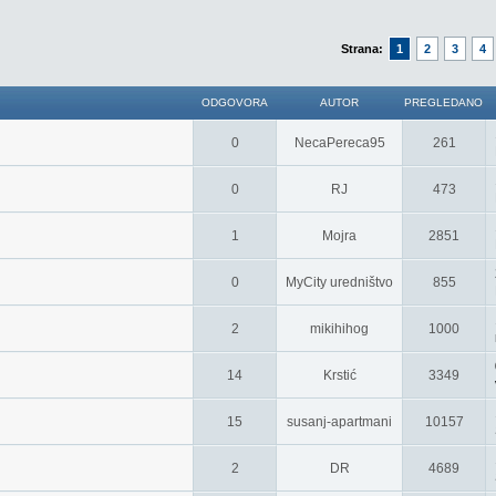
Strana:
1
2
3
4
ODGOVORA
AUTOR
PREGLEDANO
0
NecaPereca95
261
0
RJ
473
1
Mojra
2851
0
MyCity uredništvo
855
2
mikihihog
1000
14
Krstić
3349
15
susanj-apartmani
10157
2
DR
4689