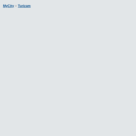
»
MyCity
Turizam