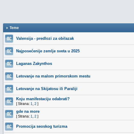
Teme
Valensija - predlozi za obilazak
Najposećenije zemlje sveta u 2025
Laganas Zakynthos
Letovanje na malom primorskom mestu
Letovanje na Skijatosu ili Paraliji
Koju manifestaciju odabrati?
[ Strana:
1
,
2
]
gde na more
[ Strana:
1
,
2
]
Promocija seoskog turizma