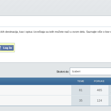
ckih destinacija, kao i opisa i izveštaja sa istih možete naći u ovom delu. Saznajte više o lo
Izaberi
Skokni do:
TEME
PORUKE
81
465
35
124