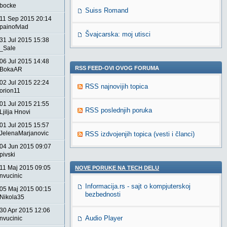
bocke
Suiss Romand
11 Sep 2015 20:14
painofvlad
Švajcarska: moj utisci
31 Jul 2015 15:38
_Sale
06 Jul 2015 14:48
RSS FEED-OVI OVOG FORUMA
BokaAR
02 Jul 2015 22:24
RSS najnovijih topica
orion11
01 Jul 2015 21:55
RSS poslednjih poruka
Ljilja Hnovi
01 Jul 2015 15:57
JelenaMarjanovic
RSS izdvojenjih topica (vesti i članci)
04 Jun 2015 09:07
pivski
11 Maj 2015 09:05
NOVE PORUKE NA TECH DELU
nvucinic
Informacija.rs - sajt o kompjuterskoj
05 Maj 2015 00:15
bezbednosti
Nikola35
30 Apr 2015 12:06
Audio Player
nvucinic