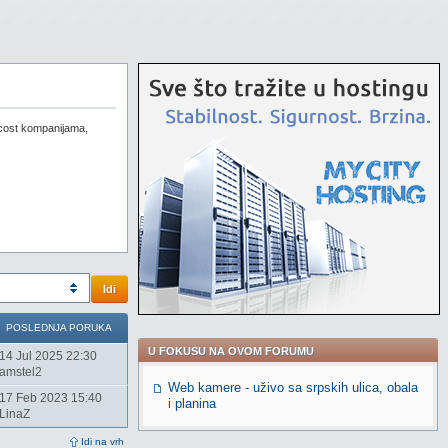
w-cost kompanijama,
Idi
POSLEDNJA PORUKA
U FOKUSU NA OVOM FORUMU
14 Jul 2025 22:30
amstel2
Web kamere - uživo sa srpskih ulica, obala
17 Feb 2023 15:40
i planina
LinaZ
Idi na vrh