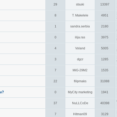
29
stsuki
13397
8
T. Makelele
4951
1
sandra.serbia
2180
0
ilija.ras
3975
4
Voland
5005
3
dgcr
1285
7
MiG-29M2
1535
22
filipmaks
31088
du?
0
MyCity marketing
1941
37
NuLLCoDe
40398
7
Hitman09
3129