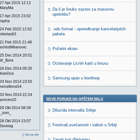
27 Apr 2015 12:12
MaryMa
Da li je linuks sazreo za masovnu
upotrebu?
17 Apr 2015 23:02
rapha
.ods format - upoređivanje kancelarijskih
24 Feb 2015 12:02
paketa
nikolas63
21 Feb 2015 21:48
exVodMilanovic
Početni ekran
25 Dec 2014 20:51
dr_Bora
Ocitavanje Licnih karti u linuxu
16 Dec 2014 00:35
Ivančica
Samsung upao u bootloop
03 Nov 2014 23:55
nensifensi54
03 Nov 2014 22:24
NOVE PORUKE NA OPŠTEM DELU
yoncex10
29 Okt 2014 08:39
Dilucida intervalla Srbije
_zoni_
28 Okt 2014 23:07
Festivali,svečanosti i sabori u Srbiji
Sorelag
Idi na vrh
Zanati koji (Ne)umiru