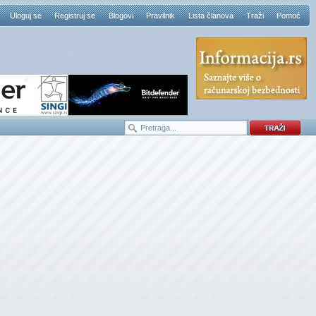
Uloguj se
Registruj se
Blogovi
Pravilnik
Lista članova
Traži
Pomoć