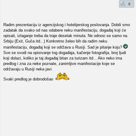
0
Radim prezentaciju iz agencijskog i hotelijerskog poslovanja. Dobili smo
zadatak da svako od nas odabere neku manifestaciju, događaj koji će
opisati, izlaganje treba da traje desetak minuta. Ne odnosi se samo na
Srbiju (Exit, Guča itd...) Konkretno želeo bih da radim neku
manifestaciju, događaj koji se održava u Rusiji. Sad je pitanje koju?
Sve se svodi na opisivanje tog događaja, kačenje fotografija, broj ljudi
koji dolazi, koliko je taj događaj bitan za turizam itd... Ako neko ima
predlog i zna za neke poznate, zanimljive manifestacije koje se
održavaju u Rusiji neka javi.
Svaki predlog je dobrodošao