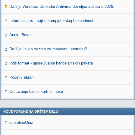
Da li je Windows Defender Antivirus dovoljna zaštita u 2026.
Informacija.rs - sajt o kompjuterskoj bezbednosti
Audio Player
Da li je linuks sazreo za masovnu upotrebu?
.ods format - upoređivanje kancelarijskih paketa
Početni ekran
Ocitavanje Licnih karti u linuxu
NOVE PORUKE NA OPŠTEM DELU
scorelineQuiz