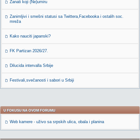
Zanati koji (Ne)umiru
Zanimljivi i smešni statusi sa Twittera,Facebooka i ostalih soc.
mreža
Kako nauciti japanski?
FK Partizan 2026/27.
Dilucida intervalla Srbije
Festivali,svečanosti i sabori u Srbiji
U FOKUSU NA OVOM FORUMU
Web kamere - uživo sa srpskih ulica, obala i planina