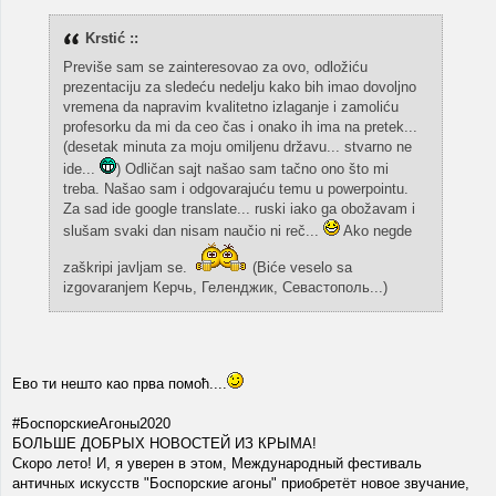
Krstić ::
Previše sam se zainteresovao za ovo, odložiću
prezentaciju za sledeću nedelju kako bih imao dovoljno
vremena da napravim kvalitetno izlaganje i zamoliću
profesorku da mi da ceo čas i onako ih ima na pretek...
(desetak minuta za moju omiljenu državu... stvarno ne
ide...
) Odličan sajt našao sam tačno ono što mi
treba. Našao sam i odgovarajuću temu u powerpointu.
Za sad ide google translate... ruski iako ga obožavam i
slušam svaki dan nisam naučio ni reč...
Ako negde
zaškripi javljam se.
(Biće veselo sa
izgovaranjem Керчь, Геленджик, Севастополь...)
Ево ти нешто као прва помоћ....
#БоспорскиеАгоны2020
БОЛЬШЕ ДОБРЫХ НОВОСТЕЙ ИЗ КРЫМА!
Скоро лето! И, я уверен в этом, Международный фестиваль
античных искусств "Боспорские агоны" приобретёт новое звучание,