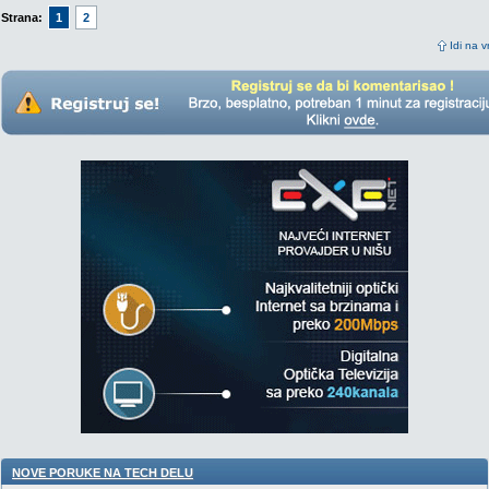
Strana:
1
2
Idi na v
NOVE PORUKE NA TECH DELU