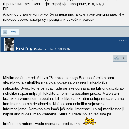
(правилник, регламент, фотографије, програме, итд, итд)
ПС
Агони су у античкој грчкој били нека врста културне олимпијаде. И у
њихово време такође су прекидани сукоби и ратови.
Profil
Idi na vr
Krstić
Poslao: 20 Jan 2020 19:07
3
Mislim da ću se odlučiti za ''Золотое кольцо Боспора'' koliko sam
shvatio to je turistička ruta koja povezuje kulturna i arheološka
nalazišta. Uvod, ko je osnivač, gde se sve održava, pa bih onda izabrao
nekoliko najzanimljivijih lokaliteta i o njima posebno pričao. Malo sam
kratak sa vremenom a opet ne bih toliko da skratim deluje mi da stvarno
ima interesantnih destinacija. Našao sam nekoliko sajtova sa
informacijama. Naravno ako imaš još neku informaciju o toj manifestaciji
napiši ako budeš imao vremena. Sutra ću detaljno iščitati sve pa
krećem sa radom. Hvala svima na predlozima.