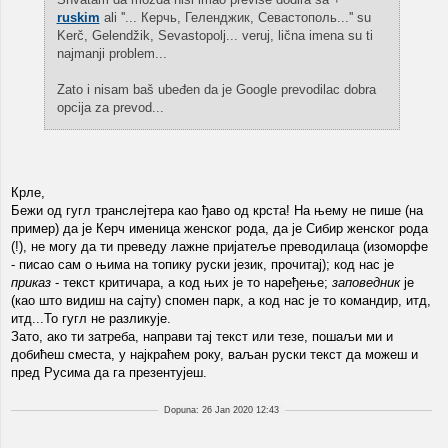
ruskim
ali ''... Керчь, Геленджик, Севастополь...'' su
Kerč, Gelendžik, Sevastopolj... veruj, lična imena su ti
najmanji problem...
Zato i nisam baš ubeđen da je Google prevodilac dobra
opcija za prevod...
Крле,
Бежи од гугл транслејтера као ђаво од крста! На њему не пише (на
пример) да је Керч именица женског рода, да је Сибир женског рода
(!), не могу да ти преведу лажне пријатеље преводилаца (изоморфе
- писао сам о њима на топику руски језик, прочитај); код нас је
приказ
- текст критичара, а код њих је то наређење;
заповедник
је
(као што видиш на сајту) спомен парк, а код нас је то командир, итд,
итд...То гугл не разликује.
Зато, ако ти затреба, направи тај текст или тезе, пошаљи ми и
добићеш сместа, у најкраћем року, ваљан руски текст да можеш и
пред Русима да га презентујеш.
Dopuna: 26 Jan 2020 12:43