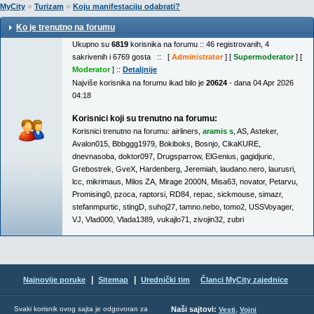
»
»
MyCity
Turizam
Koju manifestaciju odabrati?
Ko je trenutno na forumu
Ukupno su
6819
korisnika na forumu :: 46 registrovanih, 4
sakrivenih i 6769 gosta :: [
Administrator
] [
Supermoderator
] [
Moderator
] ::
Detaljnije
Najviše korisnika na forumu ikad bilo je
20624
- dana 04 Apr 2026
04:18
Korisnici koji su trenutno na forumu:
Korisnici trenutno na forumu:
airliners
,
aramis s
,
AS
,
Asteker
,
Avalon015
,
Bbbggg1979
,
Bokiboks
,
Bosnjo
,
CikaKURE
,
dnevnasoba
,
doktor097
,
Drugsparrow
,
ElGenius
,
gagidjuric
,
Grebostrek
,
GveX
,
Hardenberg
,
Jeremiah
,
laudano.nero
,
laurusri
,
lcc
,
mikrimaus
,
Milos ZA
,
Mirage 2000N
,
Misa63
,
novator
,
Petarvu
,
Promising0
,
pzoca
,
raptorsi
,
RD84
,
repac
,
sickmouse
,
simazr
,
stefanmpurtic
,
stingD
,
suhoj27
,
tamno.nebo
,
tomo2
,
USSVoyager
,
VJ
,
Vlad000
,
Vlada1389
,
vukajlo71
,
zivojin32
,
zubri
|
|
Najnovije poruke
Sitemap
Urednički tim
Članci MyCity zajednice
,
Svaki korisnik ovog sajta je odgovoran za
Naši sajtovi:
Vesti
Vojni