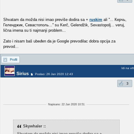
Shvatam da možda nisi imao previše dodira sa
+
ruskim
ali ''... Керчь,
Геленджик, Севастополь...'' su Kerč, Gelendžik, Sevastopolj... veruj,
lična imena su ti najmanji problem...
Zato i nisam baš ubeđen da je Google prevodilac dobra opcija za
prevod...
Profil
Idi na vr
Sirius
Poslao: 26 Jan 2020 12:43
3
Napisano: 22 Jan 2020 10:51
Skywhaler ::
Shvatam da možda nisi imao previše dodira sa
+