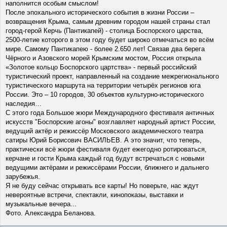
наполнится особым смыслом!
После эпохального исторического события в жизни России –
возвращения Крыма, самым древним городом нашей страны стал
город-герой Керчь (Пантикапей) - столица Боспорского царства,
2500-летие которого в этом году будет широко отмечаться во всём
мире. Самому Пантикапею - более 2.650 лет! Связав два берега
Чёрного и Азовского морей Крымским мостом, Россия открыла
«Золотое кольцо Боспорского цартства» - первый российский
туристический проект, направленный на создание межрегионального
туристического маршрута на территории четырёх регионов юга
России. Это – 10 городов, 30 объектов культурно-исторического
наследия…
С этого года Большое жюри Международного фестиваля античных
искусств "Боспорские агоны" возглавляет народный артист России,
ведущий актёр и режиссёр Московского академического театра
сатиры Юрий Борисович ВАСИЛЬЕВ. А это значит, что теперь,
практически всё жюри фестиваля будет ежегодно ротироваться,
керчане и гости Крыма каждый год будут встречаться с новыми
ведущими актёрами и режиссёрами России, ближнего и дальнего
зарубежья.
Я не буду сейчас открывать все карты! Но поверьте, нас ждут
невероятные встречи, спектакли, кинопоказы, выставки и
музыкальные вечера...
Фото. Александра Беланова.