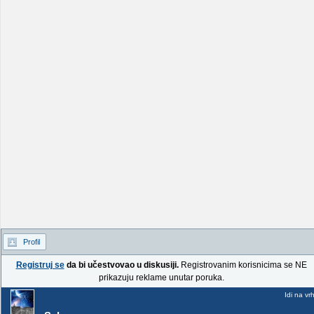
Profil
Registruj se
da bi učestvovao u diskusiji.
Registrovanim korisnicima se NE
prikazuju reklame unutar poruka.
Idi na vr