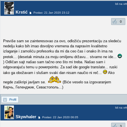
Idi na vr
Krstić
Poslao: 21 Jan 2020 23:12
0
Previše sam se zainteresovao za ovo, odložiću prezentaciju za sledeću
nedelju kako bih imao dovoljno vremena da napravim kvalitetno
izlaganje i zamoliću profesorku da mi da ceo čas i onako ih ima na
pretek... (desetak minuta za moju omiljenu državu... stvarno ne ide...
) Odličan sajt našao sam tačno ono što mi treba. Našao sam i
odgovarajuću temu u powerpointu. Za sad ide google translate... ruski
iako ga obožavam i slušam svaki dan nisam naučio ni reč...
Ako
negde zaškripi javljam se.
(Biće veselo sa izgovaranjem
Керчь, Геленджик, Севастополь...)
Profil
Idi na vr
Skywhaler
Poslao: 22 Jan 2020 06:05
3