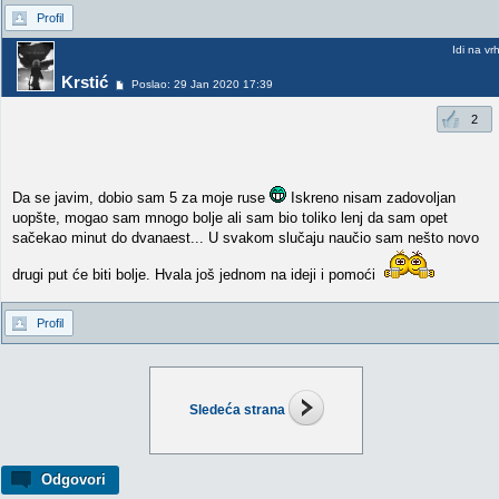
Profil
Idi na vr
Krstić
Poslao: 29 Jan 2020 17:39
2
Da se javim, dobio sam 5 za moje ruse
Iskreno nisam zadovoljan
uopšte, mogao sam mnogo bolje ali sam bio toliko lenj da sam opet
sačekao minut do dvanaest... U svakom slučaju naučio sam nešto novo
drugi put će biti bolje. Hvala još jednom na ideji i pomoći
Profil
Sledeća strana
Odgovori