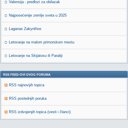
Valensija - predlozi za obilazak
Najposećenije zemlje sveta u 2025
Laganas Zakynthos
Letovanje na malom primorskom mestu
Letovanje na Skijatosu ili Paraliji
RSS FEED-OVI OVOG FORUMA
RSS najnovijih topica
RSS poslednjih poruka
RSS izdvojenjih topica (vesti i članci)