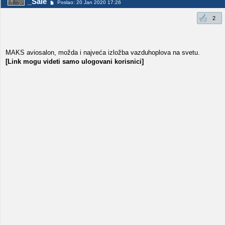
_Sale
Poslao: 20 Jan 2020 17:26
2
MAKS aviosalon, možda i najveća izložba vazduhoplova na svetu.
[Link mogu videti samo ulogovani korisnici]