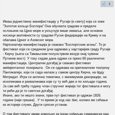
3
Имаш једниствену манифестацију у Русији (и свету) која се зове
''Золотое кольцо Боспора'' Она обухвата градове и пределе
ослоњене на Црно море и укључује више земаља, али основни
носиоци акитивности су градови Руске федерације на Криму и на
обалама Црног и Азовског мора.
Најпознатија манифестација је свакако ''Боспортские агоны''. То је
фестивал који се средином јуна одржава у најстаријем граду Русије
- Керчу (њега са Тамањским полуострвом везује онај чувени
Путинов мост). У току седам дана одржи се преко 60 различитих
манифестација. Централни догађај је свакако фестивал
амбијенталног позоришта . Он се одржава на оригиналном театрону
Пантикапеји, који се сада налази у самом центру Керча, на брду
Митридат. Игра се античка тематика, с минимумом декорације, на
ископинама и развалинама које су ту већ две и по хиљаде година.
Ја сам већ трећу годину члан стручног жирија тог фестивала и могу
ти рећи да је то светски догађај.
Иначе, ако ти нешто значи, први пут фестивал је одржан 1826.
године (није грешка) . У то време је код нас био, колико ме сећање
из историје служи, Друти српски устанак.
О том фестивалу имам довољно за један озбиљан семинарски рад