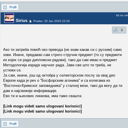
Profil
Idi na vr
Sirius
Poslao: 20 Jan 2020 22:26
3
Ако ти затреба помоћ око превода (не знам какав си с руским) само
зови. Иначе, предавао сам строго стручни предмет (то су предмети
из којих се раде дипломски радови), тако да сам имао и предмет
Методологија израде научног рада. Јави све што ти треба, не
устежи се.
Ја сам, иначе, још од октобра у селекторском послу за овај део
Европе када је реч о ''Босфорским агонима'' и са колегама из
''Восточно-Кримског заповедника'' у сталној вези, тако да могу да ти
дам и најсвежије информације.
Ево ти и њихових линкова, има тамо свашта:
[Link mogu videti samo ulogovani korisnici]
[Link mogu videti samo ulogovani korisnici]
Profil