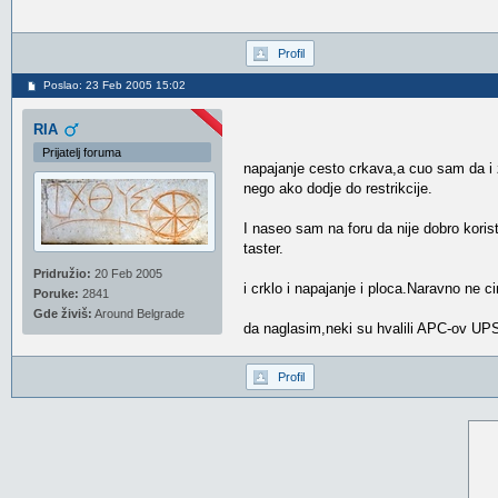
Profil
Poslao: 23 Feb 2005 15:02
RIA
Prijatelj foruma
napajanje cesto crkava,a cuo sam da i z
nego ako dodje do restrikcije.
I naseo sam na foru da nije dobro koris
taster.
Pridružio:
20 Feb 2005
i crklo i napajanje i ploca.Naravno ne
Poruke:
2841
Gde živiš:
Around Belgrade
da naglasim,neki su hvalili APC-ov UPS,
Profil