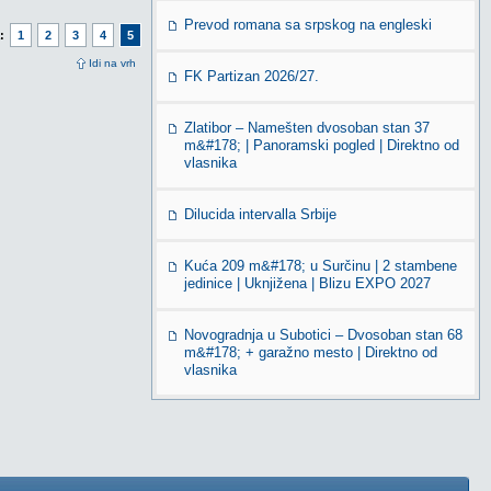
Prevod romana sa srpskog na engleski
:
1
2
3
4
5
Idi na vrh
FK Partizan 2026/27.
Zlatibor – Namešten dvosoban stan 37
m&#178; | Panoramski pogled | Direktno od
vlasnika
Dilucida intervalla Srbije
Kuća 209 m&#178; u Surčinu | 2 stambene
jedinice | Uknjižena | Blizu EXPO 2027
Novogradnja u Subotici – Dvosoban stan 68
m&#178; + garažno mesto | Direktno od
vlasnika