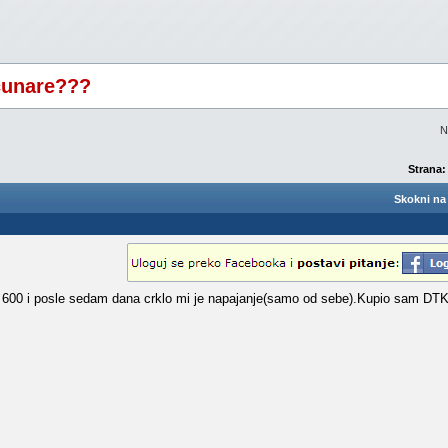
acunare???
N
Strana:
Skokni na 
 600 i posle sedam dana crklo mi je napajanje(samo od sebe).Kupio sam DTK