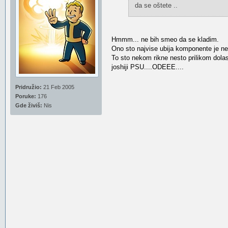
da se oštete ..
Hmmm... ne bih smeo da se kladim.
Ono sto najvise ubija komponente je nepr
To sto nekom rikne nesto prilikom dolas
joshiji PSU....ODEEE....
Pridružio:
21 Feb 2005
Poruke:
176
Gde živiš:
Nis