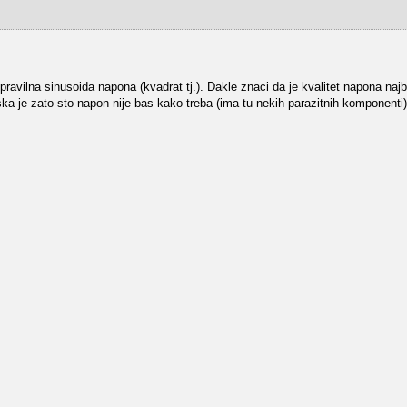
avilna sinusoida napona (kvadrat tj.). Dakle znaci da je kvalitet napona najbitn
ka je zato sto napon nije bas kako treba (ima tu nekih parazitnih komponenti