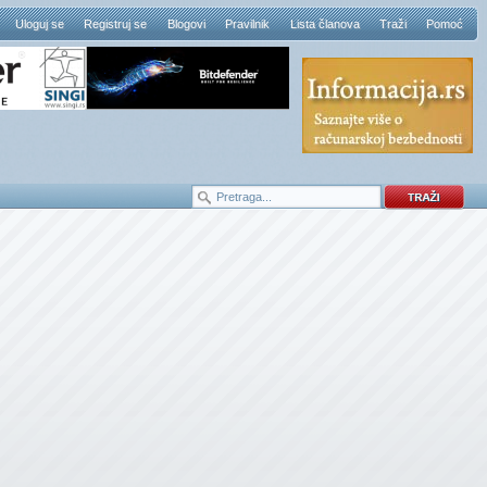
Uloguj se
Registruj se
Blogovi
Pravilnik
Lista članova
Traži
Pomoć