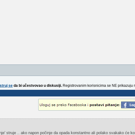
struj se
da bi učestvovao u diskusiji.
Registrovanim korisnicima se NE prikazuju 
anje' struje .. ako napon počinje da opada konstantno ali polako svakako će 