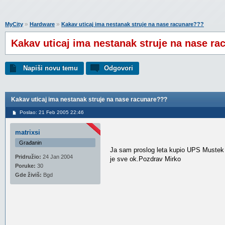
»
»
MyCity
Hardware
Kakav uticaj ima nestanak struje na nase racunare???
Kakav uticaj ima nestanak struje na nase r
Napiši novu temu
Odgovori
Kakav uticaj ima nestanak struje na nase racunare???
Poslao: 21 Feb 2005 22:46
matrixsi
Građanin
Ja sam proslog leta kupio UPS Mustek
Pridružio:
24 Jan 2004
je sve ok.Pozdrav Mirko
Poruke:
30
Gde živiš:
Bgd