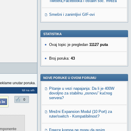
Twittera,Facebooka i ostalih soc. mreža
Smešni i zanimljivi GIF-ovi
STATISTIKA
Ovaj topic je pregledan
11127 puta
Broj poruka:
43
NOVE PORUKE U OVOM FORUMU
reklame unutar poruka.
Pitanje u vezi napajanja: Da li je 400W
Idi na vrh
dovoljno za stabilnu „osnovu” kućnog
servera?
0
Mrežni Expansion Modul (10 Port) za
ruter/switch - Kompatibilnost?
komponente
Freeze kompa ne mogu da resim