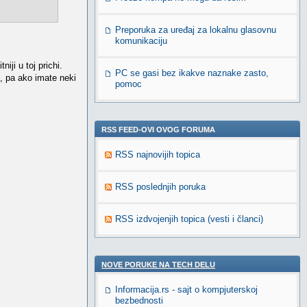
Preporuka za uređaj za lokalnu glasovnu
komunikaciju
iji u toj prichi.
PC se gasi bez ikakve naznake zasto,
), pa ako imate neki
pomoc
RSS FEED-OVI OVOG FORUMA
RSS najnovijih topica
RSS poslednjih poruka
RSS izdvojenjih topica (vesti i članci)
NOVE PORUKE NA TECH DELU
Informacija.rs - sajt o kompjuterskoj
bezbednosti