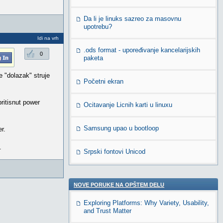
Da li je linuks sazreo za masovnu
upotrebu?
Idi na vrh
.ods format - upoređivanje kancelarijskih
0
paketa
e "dolazak" struje
Početni ekran
ritisnut power
Ocitavanje Licnih karti u linuxu
Samsung upao u bootloop
r.
.
Srpski fontovi Unicod
NOVE PORUKE NA OPŠTEM DELU
Exploring Platforms: Why Variety, Usability,
and Trust Matter