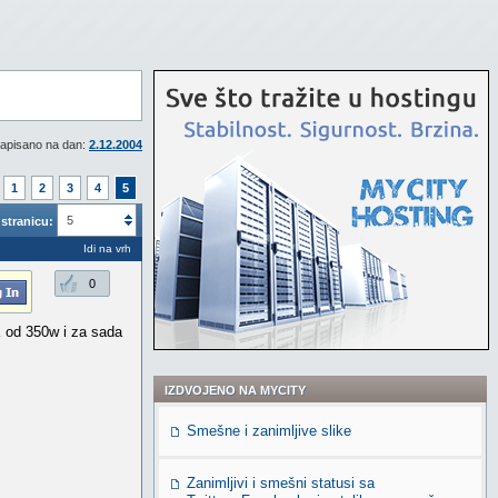
apisano na dan:
2.12.2004
1
2
3
4
5
5
stranicu:
Idi na vrh
0
 od 350w i za sada
IZDVOJENO NA MYCITY
Smešne i zanimljive slike
Zanimljivi i smešni statusi sa