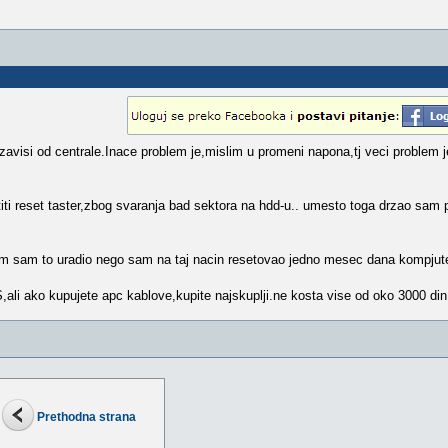
avisi od centrale.Inace problem je,mislim u promeni napona,tj veci problem j
titi reset taster,zbog svaranja bad sektora na hdd-u.. umesto toga drzao sam p
 cim sam to uradio nego sam na taj nacin resetovao jedno mesec dana kompjute
ali ako kupujete apc kablove,kupite najskuplji.ne kosta vise od oko 3000 din
Prethodna strana