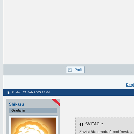
Profil
Regi
Poslao: 21 Feb 2005 23:04
Shikazu
Građanin
SVITAC ::
Zavisi šta smatraš pod 'nestaj