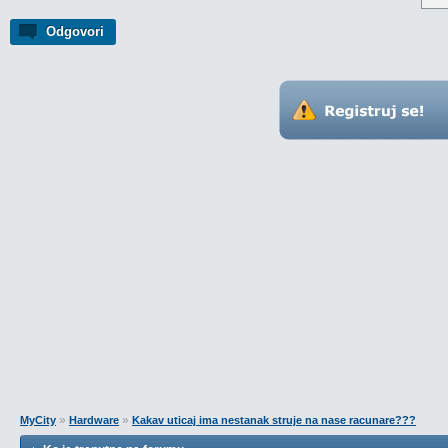
Odgovori
»
»
MyCity
Hardware
Kakav uticaj ima nestanak struje na nase racunare???