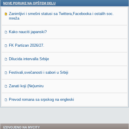
NOVE PORUKE NA OPŠTEM DELU
Zanimljivi i smešni statusi sa Twittera,Facebooka i ostalih soc.
mreža
Kako nauciti japanski?
FK Partizan 2026/27.
Dilucida intervalla Srbije
Festivali,svečanosti i sabori u Srbiji
Zanati koji (Ne)umiru
Prevod romana sa srpskog na engleski
IZDVOJENO NA MYCITY