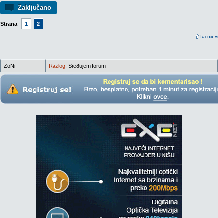
Zaključano
Strana:
1
2
Idi na v
ZoNi
Razlog:
Sređujem forum