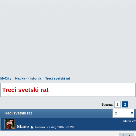
»
->
»
MyCity
Nauka
Istorija
Treci svetski rat
Treci svetski rat
Strana:
1
2
Treci svetski rat
2
Idi na vr
Stane
Poslao: 27 Avg 2007 23:20