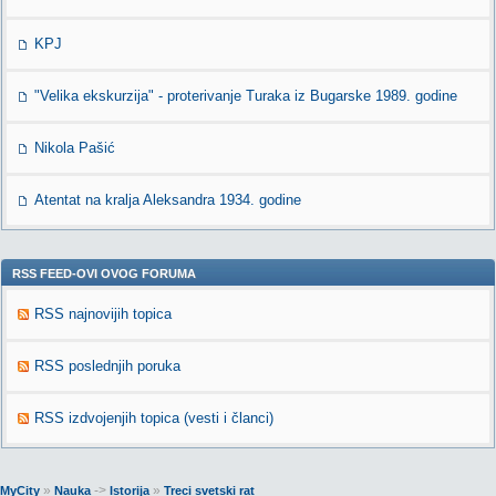
KPJ
"Velika ekskurzija" - proterivanje Turaka iz Bugarske 1989. godine
Nikola Pašić
Atentat na kralja Aleksandra 1934. godine
RSS FEED-OVI OVOG FORUMA
RSS najnovijih topica
RSS poslednjih poruka
RSS izdvojenjih topica (vesti i članci)
»
->
»
MyCity
Nauka
Istorija
Treci svetski rat