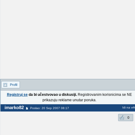
Profil
Registruj se
da bi učestvovao u diskusiji.
Registrovanim korisnicima se NE
prikazuju reklame unutar poruka.
imarko82
Idi na vr
Poslao: 20 Sep 2007 08:17
0