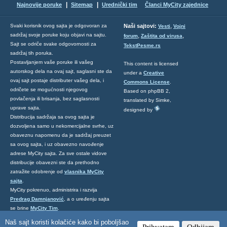
|
|
Najnovije poruke
Sitemap
Urednički tim
Članci MyCity zajednice
,
Svaki korisnik ovog sajta je odgovoran za
Naši sajtovi:
Vesti
Vojni
sadržaj svoje poruke koju objavi na sajtu.
,
,
forum
Zaštita od virusa
Sajt se odriče svake odgovornosti za
TekstPesme.rs
sadržaj tih poruka.
Postavljanjem vaše poruke ili vašeg
This content is licensed
autorskog dela na ovaj sajt, saglasni ste da
under a
Creative
ovaj sajt postaje distributer vašeg dela, i
Commons License
.
odričete se mogućnosti njegovog
Based on phpBB 2,
povlačenja ili brisanja, bez saglasnosti
translated by Simke,
uprave sajta.
designed by
Distribucija sadržaja sa ovog sajta je
dozvoljena samo u nekomercijalne svrhe, uz
obaveznu napomenu da je sadržaj preuzet
sa ovog sajta, i uz obavezno navođenje
adrese MyCity sajta. Za sve ostale vidove
distribucije obavezni ste da prethodno
zatražite odobrenje od
vlasnika MyCity
sajta
.
MyCity pokrenuo, administrira i razvija
Predrag Damnjanović
, a o uređenju sajta
se brine
MyCity Tim
.
Ukoliko želite da nas kontaktirate kliknite
Naš sajt koristi kolačiće kako bi poboljšao
Prihvatam
Odbijam
ovde
.