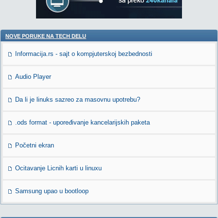
NOVE PORUKE NA TECH DELU
Informacija.rs - sajt o kompjuterskoj bezbednosti
Audio Player
Da li je linuks sazreo za masovnu upotrebu?
.ods format - upoređivanje kancelarijskih paketa
Početni ekran
Ocitavanje Licnih karti u linuxu
Samsung upao u bootloop