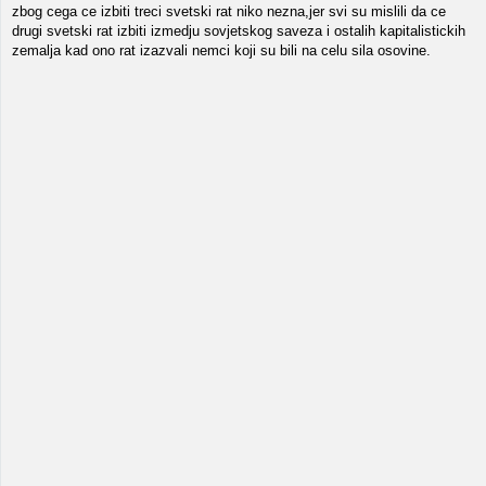
zbog cega ce izbiti treci svetski rat niko nezna,jer svi su mislili da ce
drugi svetski rat izbiti izmedju sovjetskog saveza i ostalih kapitalistickih
zemalja kad ono rat izazvali nemci koji su bili na celu sila osovine.