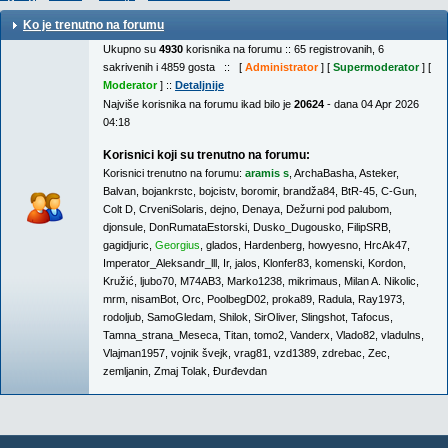
Ko je trenutno na forumu
Ukupno su
4930
korisnika na forumu :: 65 registrovanih, 6
sakrivenih i 4859 gosta :: [
Administrator
] [
Supermoderator
] [
Moderator
] ::
Detaljnije
Najviše korisnika na forumu ikad bilo je
20624
- dana 04 Apr 2026
04:18
Korisnici koji su trenutno na forumu:
Korisnici trenutno na forumu:
aramis s
,
ArchaBasha
,
Asteker
,
Balvan
,
bojankrstc
,
bojcistv
,
boromir
,
brandža84
,
BtR-45
,
C-Gun
,
Colt D
,
CrveniSolaris
,
dejno
,
Denaya
,
Dežurni pod palubom
,
djonsule
,
DonRumataEstorski
,
Dusko_Dugousko
,
FilipSRB
,
gagidjuric
,
Georgius
,
glados
,
Hardenberg
,
howyesno
,
HrcAk47
,
Imperator_Aleksandr_lll
,
Ir
,
jalos
,
Klonfer83
,
komenski
,
Kordon
,
Kružić
,
ljubo70
,
M74AB3
,
Marko1238
,
mikrimaus
,
Milan A. Nikolic
,
mrm
,
nisamBot
,
Orc
,
PoolbegD02
,
proka89
,
Radula
,
Ray1973
,
rodoljub
,
SamoGledam
,
Shilok
,
SirOliver
,
Slingshot
,
Tafocus
,
Tamna_strana_Meseca
,
Titan
,
tomo2
,
Vanderx
,
Vlado82
,
vladulns
,
Vlajman1957
,
vojnik švejk
,
vrag81
,
vzd1389
,
zdrebac
,
Zec
,
zemljanin
,
Zmaj Tolak
,
Đurđevdan