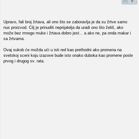
0
Upravo, fali broj žrtava, ali ono što se zaboravlja je da su žrtve samo
nus proizvod. Cilj je prinuditi neprijatelja da uradi ono što želiš, ako
može bez mnogo muke i žrtava dobro jest... a ako ne, pa onda makar i
sa žrtvama.
Ovaj sukob će možda ući u isti red kao prethodni ako promena na
svetskoj sceni koju izazove bude isto onako duboka kao promene posle
prvog i drugog sv. rata.