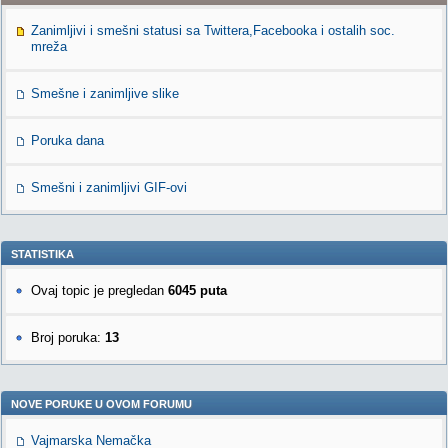
Zanimljivi i smešni statusi sa Twittera,Facebooka i ostalih soc.
mreža
Smešne i zanimljive slike
Poruka dana
Smešni i zanimljivi GIF-ovi
STATISTIKA
Ovaj topic je pregledan
6045 puta
Broj poruka:
13
NOVE PORUKE U OVOM FORUMU
Vajmarska Nemačka