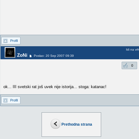
Profil
Idi na vr
ZoNi
Poslao: 20 Sep 2007 09:39
0
ok... III svetski rat još uvek nije istorija... stoga: katanac!
Profil
Prethodna strana