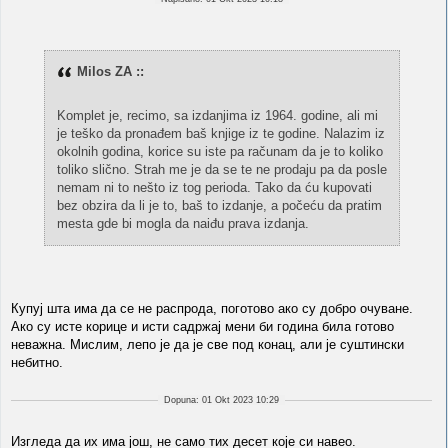
Milos ZA ::
Komplet je, recimo, sa izdanjima iz 1964. godine, ali mi
je teško da pronađem baš knjige iz te godine. Nalazim iz
okolnih godina, korice su iste pa računam da je to koliko
toliko slično. Strah me je da se te ne prodaju pa da posle
nemam ni to nešto iz tog perioda. Tako da ću kupovati
bez obzira da li je to, baš to izdanje, a počeću da pratim
mesta gde bi mogla da naiđu prava izdanja.
Купуј шта има да се не распрода, поготово ако су добро очуване.
Ако су исте корице и исти садржај мени би година била готово
неважна. Мислим, лепо је да је све под конац, али је суштински
небитно.
Dopuna: 01 Okt 2023 10:29
Изгледа да их има још, не само тих десет које си навео.