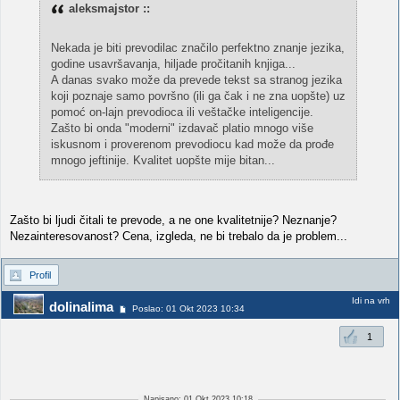
aleksmajstor ::
Nekada je biti prevodilac značilo perfektno znanje jezika,
godine usavršavanja, hiljade pročitanih knjiga...
A danas svako može da prevede tekst sa stranog jezika
koji poznaje samo površno (ili ga čak i ne zna uopšte) uz
pomoć on-lajn prevodioca ili veštačke inteligencije.
Zašto bi onda "moderni" izdavač platio mnogo više
iskusnom i proverenom prevodiocu kad može da prođe
mnogo jeftinije. Kvalitet uopšte mije bitan...
Zašto bi ljudi čitali te prevode, a ne one kvalitetnije? Neznanje?
Nezainteresovanost? Cena, izgleda, ne bi trebalo da je problem...
Profil
Idi na vrh
dolinalima
Poslao: 01 Okt 2023 10:34
1
Napisano: 01 Okt 2023 10:18