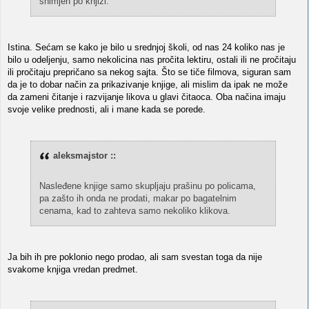
snimjen po knjizi.
Istina. Sećam se kako je bilo u srednjoj školi, od nas 24 koliko nas je
bilo u odeljenju, samo nekolicina nas pročita lektiru, ostali ili ne pročitaju
ili pročitaju prepričano sa nekog sajta. Što se tiče filmova, siguran sam
da je to dobar način za prikazivanje knjige, ali mislim da ipak ne može
da zameni čitanje i razvijanje likova u glavi čitaoca. Oba načina imaju
svoje velike prednosti, ali i mane kada se porede.
aleksmajstor ::
Nasleđene knjige samo skupljaju prašinu po policama,
pa zašto ih onda ne prodati, makar po bagatelnim
cenama, kad to zahteva samo nekoliko klikova.
Ja bih ih pre poklonio nego prodao, ali sam svestan toga da nije
svakome knjiga vredan predmet.