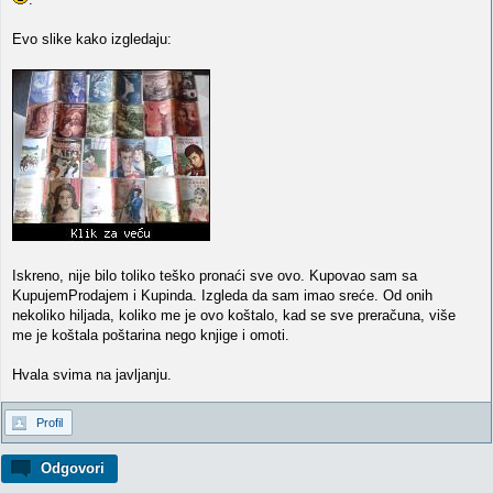
Evo slike kako izgledaju:
Iskreno, nije bilo toliko teško pronaći sve ovo. Kupovao sam sa
KupujemProdajem i Kupinda. Izgleda da sam imao sreće. Od onih
nekoliko hiljada, koliko me je ovo koštalo, kad se sve preračuna, više
me je koštala poštarina nego knjige i omoti.
Hvala svima na javljanju.
Profil
Odgovori