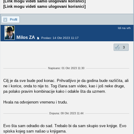
[Link mogu videti samo ulogovani korisnici]
[Link mogu videti samo ulogovani korisnici]
Profil
Idi na vrh
Milos ZA
Poslao: 14 Okt 2023 11:17
3
Napisano: 01 Okt 2023 11:30
Cilj je da sve bude pod konac. Prihvatljivo je da godina bude različita, ali
ne i korice, onda to nije to. Tog člana sam video, kao i još neke druge,
pa polako pravim kombinacije kako i odakle šta da uzmem.
Hvala na odvojenom vremenu i trudu.
Dopuna: 09 Okt 2023 11:44
Evo šta sam odradio do sad. Trebalo bi da sam skupio sve knjige. Evo
spiska kojeg sam našao u knjigama.