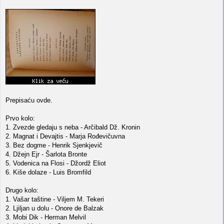
Prepisaću ovde.
Prvo kolo:
1. Zvezde gledaju s neba - Arčibald Dž. Kronin
2. Magnat i Devajtis - Marja Rođevičuvna
3. Bez dogme - Henrik Sjenkjevič
4. Džejn Ejr - Šarlota Bronte
5. Vodenica na Flosi - Džordž Eliot
6. Kiše dolaze - Luis Bromfild
Drugo kolo:
1. Vašar taštine - Viljem M. Tekeri
2. Ljiljan u dolu - Onore de Balzak
3. Mobi Dik - Herman Melvil