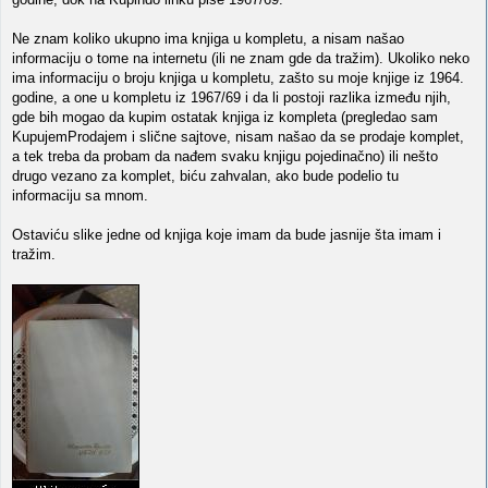
Ne znam koliko ukupno ima knjiga u kompletu, a nisam našao
informaciju o tome na internetu (ili ne znam gde da tražim). Ukoliko neko
ima informaciju o broju knjiga u kompletu, zašto su moje knjige iz 1964.
godine, a one u kompletu iz 1967/69 i da li postoji razlika između njih,
gde bih mogao da kupim ostatak knjiga iz kompleta (pregledao sam
KupujemProdajem i slične sajtove, nisam našao da se prodaje komplet,
a tek treba da probam da nađem svaku knjigu pojedinačno) ili nešto
drugo vezano za komplet, biću zahvalan, ako bude podelio tu
informaciju sa mnom.
Ostaviću slike jedne od knjiga koje imam da bude jasnije šta imam i
tražim.