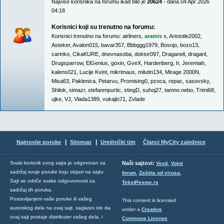
Najviše korisnika na forumu ikad bilo je
20624
- dana 04 Apr 2026
04:18
Korisnici koji su trenutno na forumu:
Korisnici trenutno na forumu:
airliners
,
aramis s
,
Aristotle2002
,
Asteker
,
Avalon015
,
bavar357
,
Bbbggg1979
,
Bosnjo
,
bozo13
,
carinko
,
CikaKURE
,
dnevnasoba
,
doktor097
,
Draganeli
,
draganl
,
Drugsparrow
,
ElGenius
,
goxin
,
GveX
,
Hardenberg
,
Ir
,
Jeremiah
,
kalens021
,
Lucije Kvint
,
mikrimaus
,
milutin134
,
Mirage 2000N
,
Misa63
,
Paklenica
,
Petarvu
,
Promising0
,
pzoca
,
repac
,
sasovsky
,
Shilok
,
simazr
,
stefanmpurtic
,
stingD
,
suhoj27
,
tamno.nebo
,
Trimi68
,
ujke
,
VJ
,
Vlada1389
,
vukajlo71
,
Zvlade
|
|
Najnovije poruke
Sitemap
Urednički tim
Članci MyCity zajednice
,
Svaki korisnik ovog sajta je odgovoran za
Naši sajtovi:
Vesti
Vojni
sadržaj svoje poruke koju objavi na sajtu.
,
,
forum
Zaštita od virusa
Sajt se odriče svake odgovornosti za
TekstPesme.rs
sadržaj tih poruka.
Postavljanjem vaše poruke ili vašeg
This content is licensed
autorskog dela na ovaj sajt, saglasni ste da
under a
Creative
ovaj sajt postaje distributer vašeg dela, i
Commons License
.