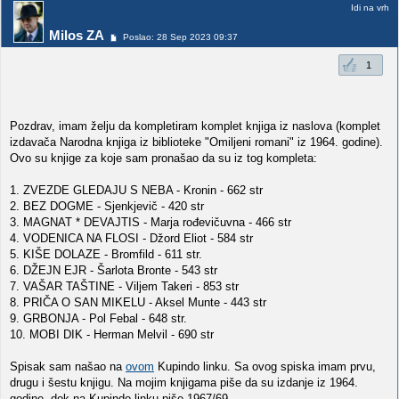
Idi na vrh
Milos ZA
Poslao: 28 Sep 2023 09:37
1
Pozdrav, imam želju da kompletiram komplet knjiga iz naslova (komplet
izdavača Narodna knjiga iz biblioteke "Omiljeni romani" iz 1964. godine).
Ovo su knjige za koje sam pronašao da su iz tog kompleta:
1. ZVEZDE GLEDAJU S NEBA - Kronin - 662 str
2. BEZ DOGME - Sjenkjevič - 420 str
3. MAGNAT * DEVAJTIS - Marja rođevičuvna - 466 str
4. VODENICA NA FLOSI - Džord Eliot - 584 str
5. KIŠE DOLAZE - Bromfild - 611 str.
6. DŽEJN EJR - Šarlota Bronte - 543 str
7. VAŠAR TAŠTINE - Viljem Takeri - 853 str
8. PRIČA O SAN MIKELU - Aksel Munte - 443 str
9. GRBONJA - Pol Febal - 648 str.
10. MOBI DIK - Herman Melvil - 690 str
Spisak sam našao na
ovom
Kupindo linku. Sa ovog spiska imam prvu,
drugu i šestu knjigu. Na mojim knjigama piše da su izdanje iz 1964.
godine, dok na Kupindo linku piše 1967/69.