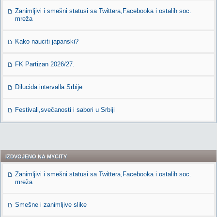
Zanimljivi i smešni statusi sa Twittera,Facebooka i ostalih soc.
mreža
Kako nauciti japanski?
FK Partizan 2026/27.
Dilucida intervalla Srbije
Festivali,svečanosti i sabori u Srbiji
IZDVOJENO NA MYCITY
Zanimljivi i smešni statusi sa Twittera,Facebooka i ostalih soc.
mreža
Smešne i zanimljive slike