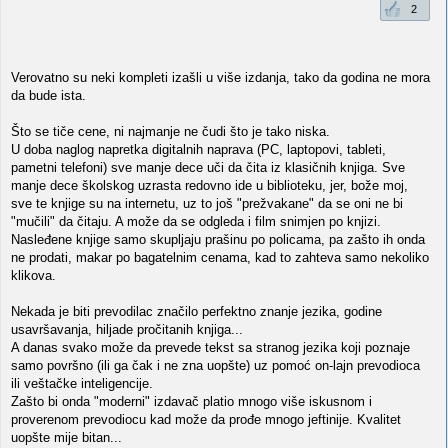
2
Verovatno su neki kompleti izašli u više izdanja, tako da godina ne mora
da bude ista.
Što se tiče cene, ni najmanje ne čudi što je tako niska.
U doba naglog napretka digitalnih naprava (PC, laptopovi, tableti,
pametni telefoni) sve manje dece uči da čita iz klasičnih knjiga. Sve
manje dece školskog uzrasta redovno ide u biblioteku, jer, bože moj,
sve te knjige su na internetu, uz to još "prežvakane" da se oni ne bi
"mučili" da čitaju. A može da se odgleda i film snimjen po knjizi.
Nasleđene knjige samo skupljaju prašinu po policama, pa zašto ih onda
ne prodati, makar po bagatelnim cenama, kad to zahteva samo nekoliko
klikova.
Nekada je biti prevodilac značilo perfektno znanje jezika, godine
usavršavanja, hiljade pročitanih knjiga...
A danas svako može da prevede tekst sa stranog jezika koji poznaje
samo površno (ili ga čak i ne zna uopšte) uz pomoć on-lajn prevodioca
ili veštačke inteligencije.
Zašto bi onda "moderni" izdavač platio mnogo više iskusnom i
proverenom prevodiocu kad može da prođe mnogo jeftinije. Kvalitet
uopšte mije bitan...