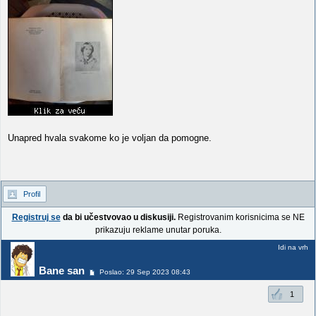
Unapred hvala svakome ko je voljan da pomogne.
Profil
Registruj se
da bi učestvovao u diskusiji.
Registrovanim korisnicima se NE
prikazuju reklame unutar poruka.
Idi na vrh
Bane san
Poslao: 29 Sep 2023 08:43
1