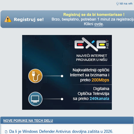
Idi na vrh
NOVE PORUKE NA TECH DELU
Da li je Windows Defender Antivirus dovoljna zaštita u 2026.