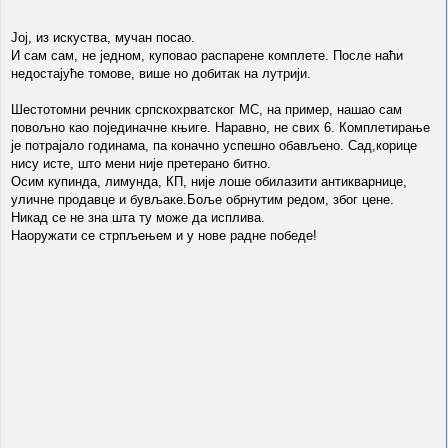
Јој, из искуства, мучан посао.
И сам сам, не једном, куповао распарене комплете. После наћи
недостајуће томове, више но добитак на лутрији.
Шестотомни речник српскохрватског МС, на пример, нашао сам
повољно као појединачне књиге. Наравно, не свих 6. Комплетирање
је потрајало годинама, па коначно успешно обављено. Сад,корице
нису исте, што мени није претерано битно.
Осим купинда, лимунда, КП, није лоше обилазити антикварнице,
уличне продавце и бувљаке.Боље обрнутим редом, због цене.
Никад се не зна шта ту може да исплива.
Наоружати се стрпљењем и у нове радне победе!