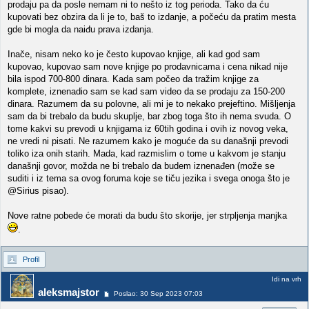
prodaju pa da posle nemam ni to nešto iz tog perioda. Tako da ću
kupovati bez obzira da li je to, baš to izdanje, a počeću da pratim mesta
gde bi mogla da naiđu prava izdanja.
Inače, nisam neko ko je često kupovao knjige, ali kad god sam
kupovao, kupovao sam nove knjige po prodavnicama i cena nikad nije
bila ispod 700-800 dinara. Kada sam počeo da tražim knjige za
komplete, iznenadio sam se kad sam video da se prodaju za 150-200
dinara. Razumem da su polovne, ali mi je to nekako prejeftino. Mišljenja
sam da bi trebalo da budu skuplje, bar zbog toga što ih nema svuda. O
tome kakvi su prevodi u knjigama iz 60tih godina i ovih iz novog veka,
ne vredi ni pisati. Ne razumem kako je moguće da su današnji prevodi
toliko iza onih starih. Mada, kad razmislim o tome u kakvom je stanju
današnji govor, možda ne bi trebalo da budem iznenađen (može se
suditi i iz tema sa ovog foruma koje se tiču jezika i svega onoga što je
@Sirius pisao).
Nove ratne pobede će morati da budu što skorije, jer strpljenja manjka
.
Profil
Idi na vrh
aleksmajstor
Poslao: 30 Sep 2023 07:03