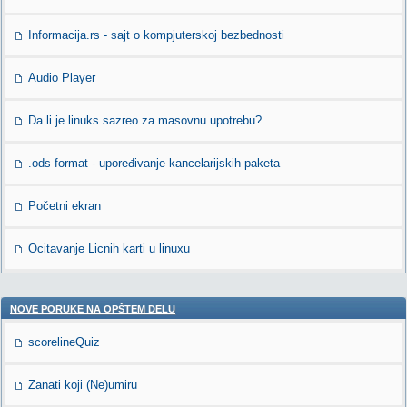
Informacija.rs - sajt o kompjuterskoj bezbednosti
Audio Player
Da li je linuks sazreo za masovnu upotrebu?
.ods format - upoređivanje kancelarijskih paketa
Početni ekran
Ocitavanje Licnih karti u linuxu
NOVE PORUKE NA OPŠTEM DELU
scorelineQuiz
Zanati koji (Ne)umiru