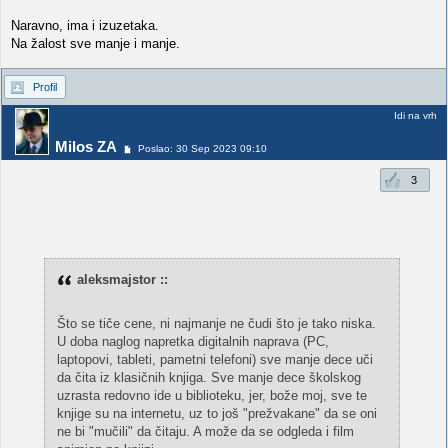
Naravno, ima i izuzetaka.
Na žalost sve manje i manje.
Profil
Idi na vrh
Milos ZA
Poslao: 30 Sep 2023 09:10
3
aleksmajstor ::
Što se tiče cene, ni najmanje ne čudi što je tako niska.
U doba naglog napretka digitalnih naprava (PC,
laptopovi, tableti, pametni telefoni) sve manje dece uči
da čita iz klasičnih knjiga. Sve manje dece školskog
uzrasta redovno ide u biblioteku, jer, bože moj, sve te
knjige su na internetu, uz to još "prežvakane" da se oni
ne bi "mučili" da čitaju. A može da se odgleda i film