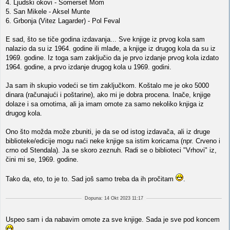
4. Ljudski okovi - Somerset Mom
5. San Mikele - Aksel Munte
6. Grbonja (Vitez Lagarder) - Pol Feval
E sad, što se tiče godina izdavanja... Sve knjige iz prvog kola sam
nalazio da su iz 1964. godine ili mlađe, a knjige iz drugog kola da su iz
1969. godine. Iz toga sam zaključio da je prvo izdanje prvog kola izdato
1964. godine, a prvo izdanje drugog kola u 1969. godini.
Ja sam ih skupio vodeći se tim zaključkom. Koštalo me je oko 5000
dinara (računajući i poštarine), ako mi je dobra procena. Inače, knjige
dolaze i sa omotima, ali ja imam omote za samo nekoliko knjiga iz
drugog kola.
Ono što možda može zbuniti, je da se od istog izdavača, ali iz druge
biblioteke/edicije mogu naći neke knjige sa istim koricama (npr. Crveno i
crno od Stendala). Ja se skoro zeznuh. Radi se o biblioteci "Vrhovi" iz,
čini mi se, 1969. godine.
Tako da, eto, to je to. Sad još samo treba da ih pročitam
.
Dopuna: 14 Okt 2023 11:17
Uspeo sam i da nabavim omote za sve knjige. Sada je sve pod koncem
.