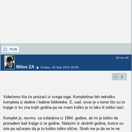
Profil
Idi na vrh
Milos ZA
Poslao: 29 Sep 2023 18:00
2
Videćemo šta će proizaći iz svega toga. Kompletirao bih nekoliko
kompleta iz dedine i babine biblioteke. E, sad, stvar je u tome što su to
knjige iz ko zna kojih godina pa ne znam koliko je to lako ili teško naći.
Komplet je, recimo, sa izdanjima iz 1964. godine, ali mi je teško da
pronađem baš knjige iz te godine. Nalazim iz okolnih godina, korice su
iste pa računam da je to koliko toliko slično. Strah me je da se te ne