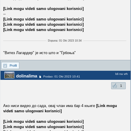
[Link mogu videti samo ulogovani korisnici]
--
[Link mogu videti samo ulogovani korisnici]
[Link mogu videti samo ulogovani korisnici]
[Link mogu videti samo ulogovani korisnici]
Dopuna: 01 Okt 2023 10:34
"Витез Лагардер" је исто што и "Грбоња"
Profil
Idi na vrh
dolinalima
Poslao: 01 Okt 2023 10:41
1
Ако ниси видео до сада, овај члан има бар 4 књиге
[Link mogu
videti samo ulogovani korisnici]
[Link mogu videti samo ulogovani korisnici]
[Link mogu videti samo ulogovani korisnici]