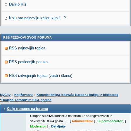
Danilo Kiš
Koju ste najnoviju knjigu kupili...?
RSS FEED-OVI OVOG FORUMA
RSS najnovijih topica
RSS poslednjih poruka
RSS izdvojenjih topica (vesti i članci)
»
»
MyCity
Književnost
Komplet knjiga izdavača Narodna knjiga iz biblioteke
"Omiljeni romani" iz 1964. godine
Ko je trenutno na forumu
Ukupno su
8425
korisnika na forumu :: 46 registrovanih, 5
sakrivenih i 8374 gosta :: [
Administrator
] [
Supermoderator
] [
Moderator
] ::
Detaljnije