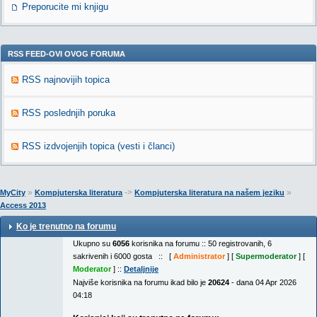
Preporucite mi knjigu
RSS FEED-OVI OVOG FORUMA
RSS najnovijih topica
RSS poslednjih poruka
RSS izdvojenjih topica (vesti i članci)
»
->
»
MyCity
Kompjuterska literatura
Kompjuterska literatura na našem jeziku
Access 2013
Ko je trenutno na forumu
Ukupno su
6056
korisnika na forumu :: 50 registrovanih, 6
sakrivenih i 6000 gosta :: [
Administrator
] [
Supermoderator
] [
Moderator
] ::
Detaljnije
Najviše korisnika na forumu ikad bilo je
20624
- dana 04 Apr 2026
04:18