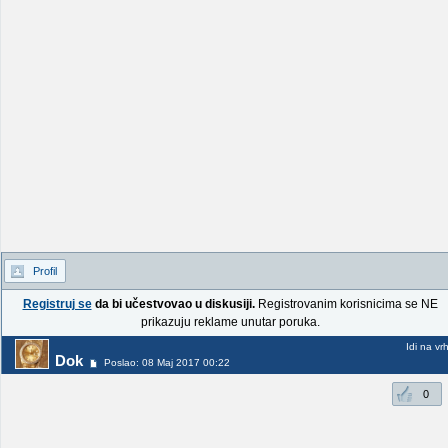
Profil
Registruj se
da bi učestvovao u diskusiji.
Registrovanim korisnicima se NE
prikazuju reklame unutar poruka.
Idi na vr
Dok
Poslao: 08 Maj 2017 00:22
0