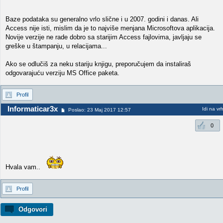
Baze podataka su generalno vrlo slične i u 2007. godini i danas. Ali
Access nije isti, mislim da je to najviše menjana Microsoftova aplikacija.
Novije verzije ne rade dobro sa starijim Access fajlovima, javljaju se
greške u štampanju, u relacijama...
Ako se odlučiš za neku stariju knjigu, preporučujem da instaliraš
odgovarajuću verziju MS Office paketa.
Profil
Informaticar3x
Idi na vr
Poslao: 23 Maj 2017 12:57
0
Hvala vam..
Profil
Odgovori