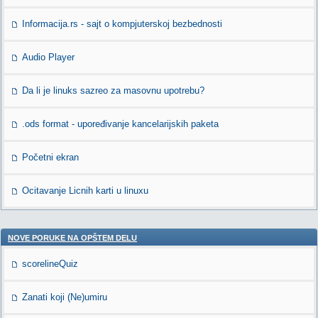
Informacija.rs - sajt o kompjuterskoj bezbednosti
Audio Player
Da li je linuks sazreo za masovnu upotrebu?
.ods format - upoređivanje kancelarijskih paketa
Početni ekran
Ocitavanje Licnih karti u linuxu
NOVE PORUKE NA OPŠTEM DELU
scorelineQuiz
Zanati koji (Ne)umiru