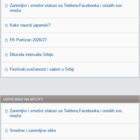
Zanimljivi i smešni statusi sa Twittera,Facebooka i ostalih soc.
mreža
Kako nauciti japanski?
FK Partizan 2026/27.
Dilucida intervalla Srbije
Festivali,svečanosti i sabori u Srbiji
IZDVOJENO NA MYCITY
Zanimljivi i smešni statusi sa Twittera,Facebooka i ostalih soc.
mreža
Smešne i zanimljive slike