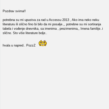
Pozdrav svima!!
potrebna su mi upustva za rad u Accessu 2013 , Ako ima neko neku
literaturu ili slično fino bi bilo da mi posalje.,, potrebne su mi sortiranja
tabela i vođenje dnevnika, sa imenima , prezimenima,, Imena familije..i
slično. Sto više literature bolje..
hvala u napred.. PozzZ