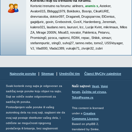
Korisnici koji su trenutno na forumu:
Korisnici trenutno na forumu:
airliners
,
aramis s
,
Asteker
,
Avalon015
,
Bbbggg1979
,
Bokiboks
,
Bosnjo
,
CikaKURE
,
dnevnasoba
,
doktor097
,
Draganeli
,
Drugsparrow
,
ElGenius
,
gagidjuric
,
goxin
,
Grebostrek
,
GveX
,
Hardenberg
,
Jeremiah
,
kalens021
,
laudano.nero
,
laurusri
,
lcc
,
Lucije Kvint
,
mikrimaus
,
Milos
ZA
,
Mirage 2000N
,
Misa63
,
novator
,
Paklenica
,
Petarvu
,
Promising0
,
pzoca
,
raptorsi
,
RD84
,
repac
,
Shilok
,
simazr
,
stefanmpurtic
,
stingD
,
suhoj27
,
tamno.nebo
,
tomo2
,
USSVoyager
,
VJ
,
Vlad000
,
Vlada1389
,
vukajlo71
,
zivojin32
,
zubri
|
|
Najnovije poruke
Sitemap
Urednički tim
Članci MyCity zajednice
,
Svaki korisnik ovog sajta je odgovoran za
Naši sajtovi:
Vesti
Vojni
sadržaj svoje poruke koju objavi na sajtu.
,
,
forum
Zaštita od virusa
Sajt se odriče svake odgovornosti za
TekstPesme.rs
sadržaj tih poruka.
Postavljanjem vaše poruke ili vašeg
This content is licensed
autorskog dela na ovaj sajt, saglasni ste da
under a
Creative
ovaj sajt postaje distributer vašeg dela, i
Commons License
.
odričete se mogućnosti njegovog
Based on phpBB 2,
povlačenja ili brisanja, bez saglasnosti
translated by Simke,