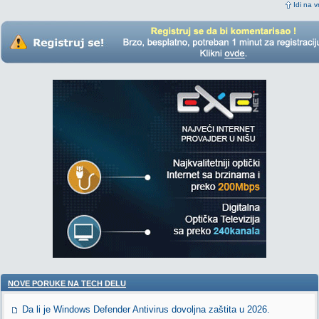
Idi na v
NOVE PORUKE NA TECH DELU
Da li je Windows Defender Antivirus dovoljna zaštita u 2026.