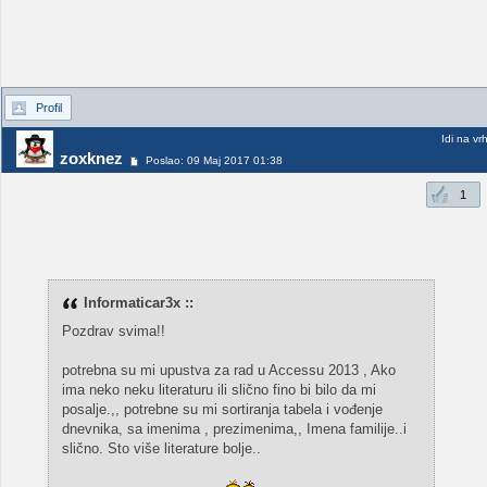
Profil
Idi na vr
zoxknez
Poslao: 09 Maj 2017 01:38
1
Informaticar3x ::
Pozdrav svima!!
potrebna su mi upustva za rad u Accessu 2013 , Ako
ima neko neku literaturu ili slično fino bi bilo da mi
posalje.,, potrebne su mi sortiranja tabela i vođenje
dnevnika, sa imenima , prezimenima,, Imena familije..i
slično. Sto više literature bolje..