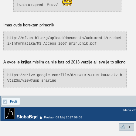
hvala u napred.. PozzZ
Imas ovde korektan prirucnik
http://mf.unibl.org/upload/documents/Dokumenti/Predmet
i/Informatika/MS_Access_2007_prirucnik.pdf
A ovde je knjiga mislim da nije bas od 2013 verzije ali sve je to slicno
https://drive.google.com/file/d/0BxTBIvJIDN-kOGR5akZTb
VJzZGs/view?usp=sharing
Profil
Idi na vr
SlobaBgd
Poslao: 09 Maj 2017 09:08
1