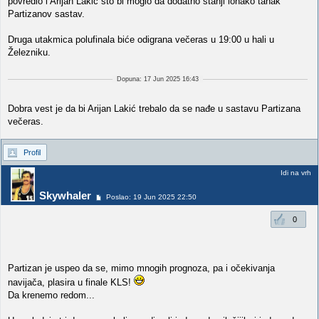
povredio i Arijan Lakić što bi moglo da dodatno stanji ionako tanak
Partizanov sastav.
Druga utakmica polufinala biće odigrana večeras u 19:00 u hali u
Železniku.
Dopuna: 17 Jun 2025 16:43
Dobra vest je da bi Arijan Lakić trebalo da se nađe u sastavu Partizana
večeras.
Profil
Idi na vrh
Skywhaler
Poslao: 19 Jun 2025 22:50
0
Partizan je uspeo da se, mimo mnogih prognoza, pa i očekivanja
navijača, plasira u finale KLS!
Da krenemo redom...