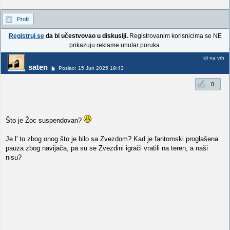
Profil
Registruj se
da bi učestvovao u diskusiji.
Registrovanim korisnicima se NE
prikazuju reklame unutar poruka.
Idi na vrh
saten
Poslao: 15 Jun 2025 19:43
0
Što je Žoc suspendovan?
Je l' to zbog onog što je bilo sa Zvezdom? Kad je fantomski proglašena
pauza zbog navijača, pa su se Zvezdini igrači vratili na teren, a naši
nisu?