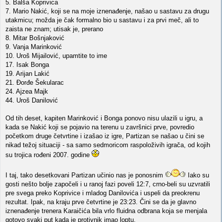
5. Balša Koprivica
7. Mario Nakić, koji se na moje iznenađenje, našao u sastavu za drugu
utakmicu; možda je čak formalno bio u sastavu i za prvi meč, ali to
zaista ne znam; utisak je, prerano
8. Mitar Bošnjaković
9. Vanja Marinković
10. Uroš Mijailović, upamtite to ime
17. Isak Bonga
19. Arijan Lakić
21. Đorđe Šekularac
24. Ajzea Majk
44. Uroš Danilović
Od tih deset, kapiten Marinković i Bonga ponovo nisu ulazili u igru, a
kada se Nakić koji se pojavio na terenu u završnici prve, povredio
početkom druge četvrtine i izašao iz igre, Partizan se našao u čini se
nikad težoj situaciji - sa samo sedmoricom raspoloživih igrača, od kojih
su trojica rođeni 2007. godine
I taj, tako desetkovani Partizan učinio nas je ponosnim
Iako su
gosti nešto bolje započeli i u ranoj fazi poveli 12:7, crno-beli su uzvratili
pre svega preko Koprivice i mladog Danilovića i uspeli da preokrenu
rezultat. Ipak, na kraju prve četvrtine je 23:23. Čini se da je glavno
iznenađenje trenera Karaičića bila vrlo fluidna odbrana koja se menjala
gotovo svaki put kada je protivnik imao loptu.