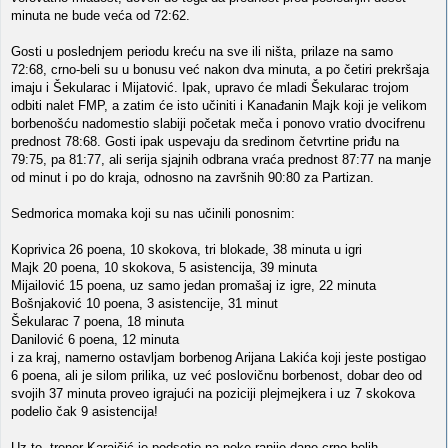
minuta ne bude veća od 72:62.
Gosti u poslednjem periodu kreću na sve ili ništa, prilaze na samo
72:68, crno-beli su u bonusu već nakon dva minuta, a po četiri prekršaja
imaju i Šekularac i Mijatović. Ipak, upravo će mladi Šekularac trojom
odbiti nalet FMP, a zatim će isto učiniti i Kanađanin Majk koji je velikom
borbenošću nadomestio slabiji početak meča i ponovo vratio dvocifrenu
prednost 78:68. Gosti ipak uspevaju da sredinom četvrtine priđu na
79:75, pa 81:77, ali serija sjajnih odbrana vraća prednost 87:77 na manje
od minut i po do kraja, odnosno na završnih 90:80 za Partizan.
Sedmorica momaka koji su nas učinili ponosnim:
Koprivica 26 poena, 10 skokova, tri blokade, 38 minuta u igri
Majk 20 poena, 10 skokova, 5 asistencija, 39 minuta
Mijailović 15 poena, uz samo jedan promašaj iz igre, 22 minuta
Bošnjaković 10 poena, 3 asistencije, 31 minut
Šekularac 7 poena, 18 minuta
Danilović 6 poena, 12 minuta
i za kraj, namerno ostavljam borbenog Arijana Lakića koji jeste postigao
6 poena, ali je silom prilika, uz već poslovičnu borbenost, dobar deo od
svojih 37 minuta proveo igrajući na poziciji plejmejkera i uz 7 skokova
podelio čak 9 asistencija!
Uz to, trener Karaičić je podsetio na neke ranije dane crno-belih -