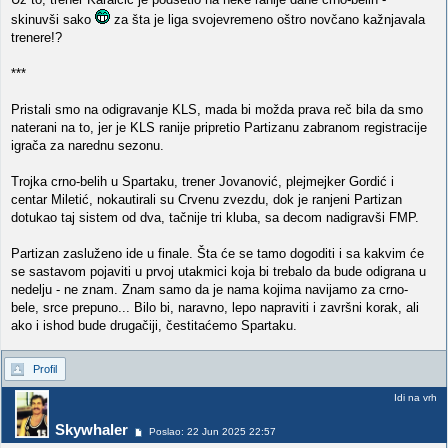
skinuvši sako
za šta je liga svojevremeno oštro novčano kažnjavala
trenere!?
***
Pristali smo na odigravanje KLS, mada bi možda prava reč bila da smo
naterani na to, jer je KLS ranije pripretio Partizanu zabranom registracije
igrača za narednu sezonu.
Trojka crno-belih u Spartaku, trener Jovanović, plejmejker Gordić i
centar Miletić, nokautirali su Crvenu zvezdu, dok je ranjeni Partizan
dotukao taj sistem od dva, tačnije tri kluba, sa decom nadigravši FMP.
Partizan zasluženo ide u finale. Šta će se tamo dogoditi i sa kakvim će
se sastavom pojaviti u prvoj utakmici koja bi trebalo da bude odigrana u
nedelju - ne znam. Znam samo da je nama kojima navijamo za crno-
bele, srce prepuno... Bilo bi, naravno, lepo napraviti i završni korak, ali
ako i ishod bude drugačiji, čestitaćemo Spartaku.
Profil
Idi na vrh
Skywhaler
Poslao: 22 Jun 2025 22:57