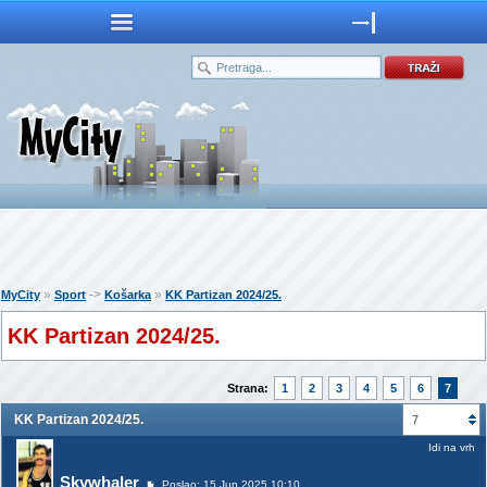
»
->
»
MyCity
Sport
Košarka
KK Partizan 2024/25.
KK Partizan 2024/25.
Strana:
1
2
3
4
5
6
7
KK Partizan 2024/25.
7
Idi na vrh
Skywhaler
Poslao: 15 Jun 2025 10:10