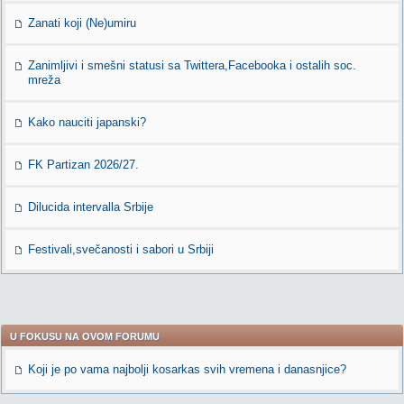
Zanati koji (Ne)umiru
Zanimljivi i smešni statusi sa Twittera,Facebooka i ostalih soc.
mreža
Kako nauciti japanski?
FK Partizan 2026/27.
Dilucida intervalla Srbije
Festivali,svečanosti i sabori u Srbiji
U FOKUSU NA OVOM FORUMU
Koji je po vama najbolji kosarkas svih vremena i danasnjice?