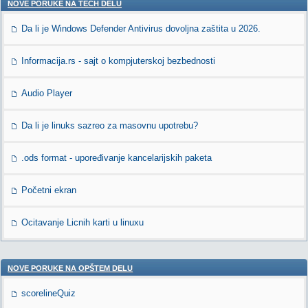
NOVE PORUKE NA TECH DELU
Da li je Windows Defender Antivirus dovoljna zaštita u 2026.
Informacija.rs - sajt o kompjuterskoj bezbednosti
Audio Player
Da li je linuks sazreo za masovnu upotrebu?
.ods format - upoređivanje kancelarijskih paketa
Početni ekran
Ocitavanje Licnih karti u linuxu
NOVE PORUKE NA OPŠTEM DELU
scorelineQuiz