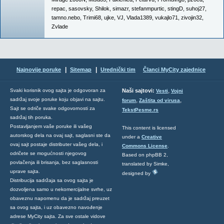
repac
,
sasovsky
,
Shilok
,
simazr
,
stefanmpurtic
,
stingD
,
suhoj27
,
tamno.nebo
,
Trimi68
,
ujke
,
VJ
,
Vlada1389
,
vukajlo71
,
zivojin32
,
Zvlade
|
|
Najnovije poruke
Sitemap
Urednički tim
Članci MyCity zajednice
,
Svaki korisnik ovog sajta je odgovoran za
Naši sajtovi:
Vesti
Vojni
sadržaj svoje poruke koju objavi na sajtu.
,
,
forum
Zaštita od virusa
Sajt se odriče svake odgovornosti za
TekstPesme.rs
sadržaj tih poruka.
Postavljanjem vaše poruke ili vašeg
This content is licensed
autorskog dela na ovaj sajt, saglasni ste da
under a
Creative
ovaj sajt postaje distributer vašeg dela, i
Commons License
.
odričete se mogućnosti njegovog
Based on phpBB 2,
povlačenja ili brisanja, bez saglasnosti
translated by Simke,
uprave sajta.
designed by
Distribucija sadržaja sa ovog sajta je
dozvoljena samo u nekomercijalne svrhe, uz
obaveznu napomenu da je sadržaj preuzet
sa ovog sajta, i uz obavezno navođenje
adrese MyCity sajta. Za sve ostale vidove