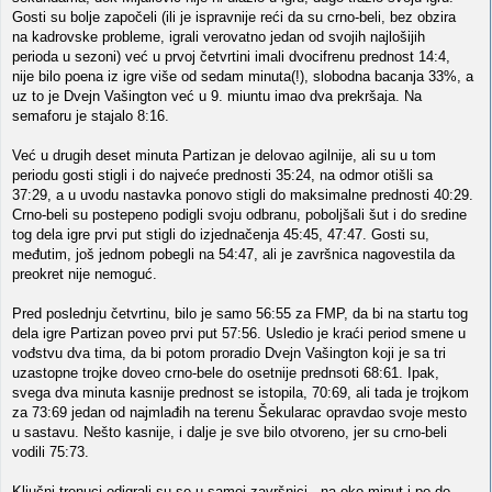
Gosti su bolje započeli (ili je ispravnije reći da su crno-beli, bez obzira
na kadrovske probleme, igrali verovatno jedan od svojih najlošijih
perioda u sezoni) već u prvoj četvrtini imali dvocifrenu prednost 14:4,
nije bilo poena iz igre više od sedam minuta(!), slobodna bacanja 33%, a
uz to je Dvejn Vašington već u 9. miuntu imao dva prekršaja. Na
semaforu je stajalo 8:16.
Već u drugih deset minuta Partizan je delovao agilnije, ali su u tom
periodu gosti stigli i do najveće prednosti 35:24, na odmor otišli sa
37:29, a u uvodu nastavka ponovo stigli do maksimalne prednosti 40:29.
Crno-beli su postepeno podigli svoju odbranu, poboljšali šut i do sredine
tog dela igre prvi put stigli do izjednačenja 45:45, 47:47. Gosti su,
međutim, još jednom pobegli na 54:47, ali je završnica nagovestila da
preokret nije nemoguć.
Pred poslednju četvrtinu, bilo je samo 56:55 za FMP, da bi na startu tog
dela igre Partizan poveo prvi put 57:56. Usledio je kraći period smene u
vođstvu dva tima, da bi potom proradio Dvejn Vašington koji je sa tri
uzastopne trojke doveo crno-bele do osetnije prednsoti 68:61. Ipak,
svega dva minuta kasnije prednost se istopila, 70:69, ali tada je trojkom
za 73:69 jedan od najmlađih na terenu Šekularac opravdao svoje mesto
u sastavu. Nešto kasnije, i dalje je sve bilo otvoreno, jer su crno-beli
vodili 75:73.
Ključni trenuci odigrali su se u samoj završnici - na oko minut i po do