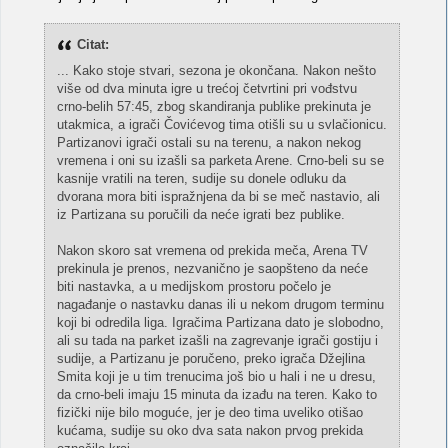
Citat:
... Kako stoje stvari, sezona je okončana. Nakon nešto
više od dva minuta igre u trećoj četvrtini pri vođstvu
crno-belih 57:45, zbog skandiranja publike prekinuta je
utakmica, a igrači Čovićevog tima otišli su u svlačionicu.
Partizanovi igrači ostali su na terenu, a nakon nekog
vremena i oni su izašli sa parketa Arene. Crno-beli su se
kasnije vratili na teren, sudije su donele odluku da
dvorana mora biti ispražnjena da bi se meč nastavio, ali
iz Partizana su poručili da neće igrati bez publike.
Nakon skoro sat vremena od prekida meča, Arena TV
prekinula je prenos, nezvanično je saopšteno da neće
biti nastavka, a u medijskom prostoru počelo je
nagađanje o nastavku danas ili u nekom drugom terminu
koji bi odredila liga. Igračima Partizana dato je slobodno,
ali su tada na parket izašli na zagrevanje igrači gostiju i
sudije, a Partizanu je poručeno, preko igrača Džejlina
Smita koji je u tim trenucima još bio u hali i ne u dresu,
da crno-beli imaju 15 minuta da izađu na teren. Kako to
fizički nije bilo moguće, jer je deo tima uveliko otišao
kućama, sudije su oko dva sata nakon prvog prekida