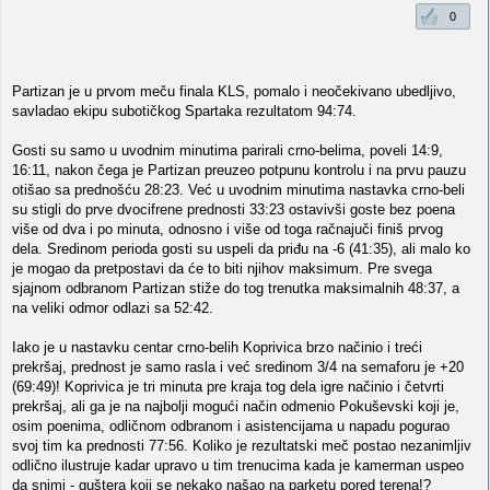
0
Partizan je u prvom meču finala KLS, pomalo i neočekivano ubedljivo,
savladao ekipu subotičkog Spartaka rezultatom 94:74.
Gosti su samo u uvodnim minutima parirali crno-belima, poveli 14:9,
16:11, nakon čega je Partizan preuzeo potpunu kontrolu i na prvu pauzu
otišao sa prednošću 28:23. Već u uvodnim minutima nastavka crno-beli
su stigli do prve dvocifrene prednosti 33:23 ostavivši goste bez poena
više od dva i po minuta, odnosno i više od toga račnajuči finiš prvog
dela. Sredinom perioda gosti su uspeli da priđu na -6 (41:35), ali malo ko
je mogao da pretpostavi da će to biti njihov maksimum. Pre svega
sjajnom odbranom Partizan stiže do tog trenutka maksimalnih 48:37, a
na veliki odmor odlazi sa 52:42.
Iako je u nastavku centar crno-belih Koprivica brzo načinio i treći
prekršaj, prednost je samo rasla i već sredinom 3/4 na semaforu je +20
(69:49)! Koprivica je tri minuta pre kraja tog dela igre načinio i četvrti
prekršaj, ali ga je na najbolji mogući način odmenio Pokuševski koji je,
osim poenima, odličnom odbranom i asistencijama u napadu pogurao
svoj tim ka prednosti 77:56. Koliko je rezultatski meč postao nezanimljiv
odlično ilustruje kadar upravo u tim trenucima kada je kamerman uspeo
da snimi - guštera koji se nekako našao na parketu pored terena!?