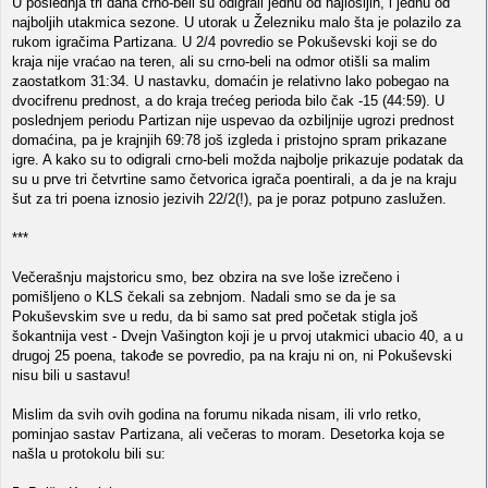
U poslednja tri dana crno-beli su odigrali jednu od najlošijih, i jednu od
najboljih utakmica sezone. U utorak u Železniku malo šta je polazilo za
rukom igračima Partizana. U 2/4 povredio se Pokuševski koji se do
kraja nije vraćao na teren, ali su crno-beli na odmor otišli sa malim
zaostatkom 31:34. U nastavku, domaćin je relativno lako pobegao na
dvocifrenu prednost, a do kraja trećeg perioda bilo čak -15 (44:59). U
poslednjem periodu Partizan nije uspevao da ozbiljnije ugrozi prednost
domaćina, pa je krajnjih 69:78 još izgleda i pristojno spram prikazane
igre. A kako su to odigrali crno-beli možda najbolje prikazuje podatak da
su u prve tri četvrtine samo četvorica igrača poentirali, a da je na kraju
šut za tri poena iznosio jezivih 22/2(!), pa je poraz potpuno zaslužen.
***
Večerašnju majstoricu smo, bez obzira na sve loše izrečeno i
pomišljeno o KLS čekali sa zebnjom. Nadali smo se da je sa
Pokuševskim sve u redu, da bi samo sat pred početak stigla još
šokantnija vest - Dvejn Vašington koji je u prvoj utakmici ubacio 40, a u
drugoj 25 poena, takođe se povredio, pa na kraju ni on, ni Pokuševski
nisu bili u sastavu!
Mislim da svih ovih godina na forumu nikada nisam, ili vrlo retko,
pominjao sastav Partizana, ali večeras to moram. Desetorka koja se
našla u protokolu bili su: