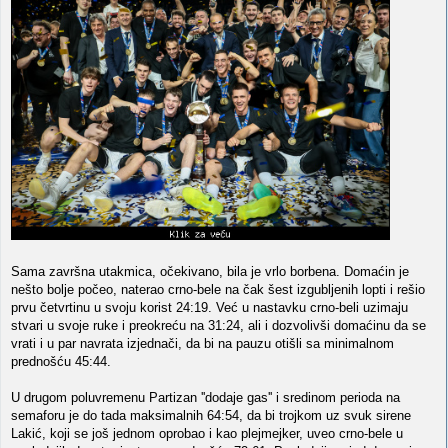
Sama završna utakmica, očekivano, bila je vrlo borbena. Domaćin je
nešto bolje počeo, naterao crno-bele na čak šest izgubljenih lopti i rešio
prvu četvrtinu u svoju korist 24:19. Već u nastavku crno-beli uzimaju
stvari u svoje ruke i preokreću na 31:24, ali i dozvolivši domaćinu da se
vrati i u par navrata izjednači, da bi na pauzu otišli sa minimalnom
prednošću 45:44.
U drugom poluvremenu Partizan ''dodaje gas'' i sredinom perioda na
semaforu je do tada maksimalnih 64:54, da bi trojkom uz svuk sirene
Lakić, koji se još jednom oprobao i kao plejmejker, uveo crno-bele u