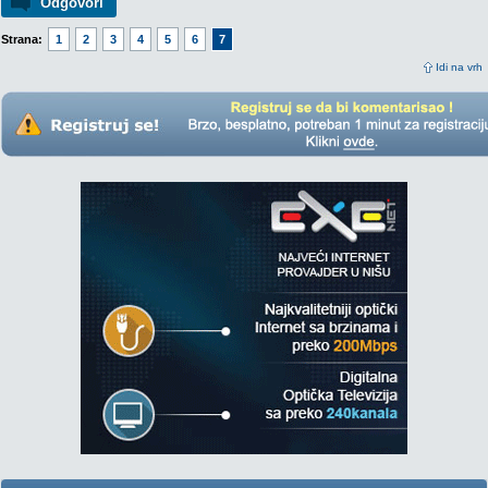
Odgovori
Strana:
1
2
3
4
5
6
7
Idi na vrh