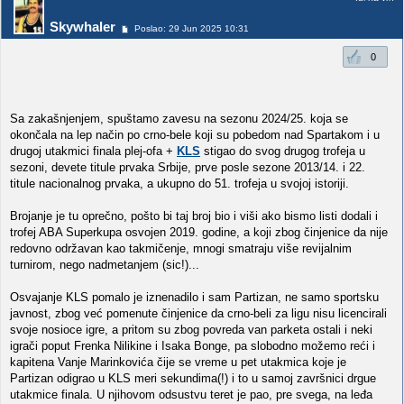
Skywhaler
Poslao: 29 Jun 2025 10:31
0
Sa zakašnjenjem, spuštamo zavesu na sezonu 2024/25. koja se
okončala na lep način po crno-bele koji su pobedom nad Spartakom i u
drugoj utakmici finala plej-ofa
+
KLS
stigao do svog drugog trofeja u
sezoni, devete titule prvaka Srbije, prve posle sezone 2013/14. i 22.
titule nacionalnog prvaka, a ukupno do 51. trofeja u svojoj istoriji.
Brojanje je tu oprečno, pošto bi taj broj bio i viši ako bismo listi dodali i
trofej ABA Superkupa osvojen 2019. godine, a koji zbog činjenice da nije
redovno održavan kao takmičenje, mnogi smatraju više revijalnim
turnirom, nego nadmetanjem (sic!)...
Osvajanje KLS pomalo je iznenadilo i sam Partizan, ne samo sportsku
javnost, zbog već pomenute činjenice da crno-beli za ligu nisu licencirali
svoje nosioce igre, a pritom su zbog povreda van parketa ostali i neki
igrači poput Frenka Nilikine i Isaka Bonge, pa slobodno možemo reći i
kapitena Vanje Marinkovića čije se vreme u pet utakmica koje je
Partizan odigrao u KLS meri sekundima(!) i to u samoj završnici drgue
utakmice finala. U njihovom odsustvu teret je pao, pre svega, na leđa