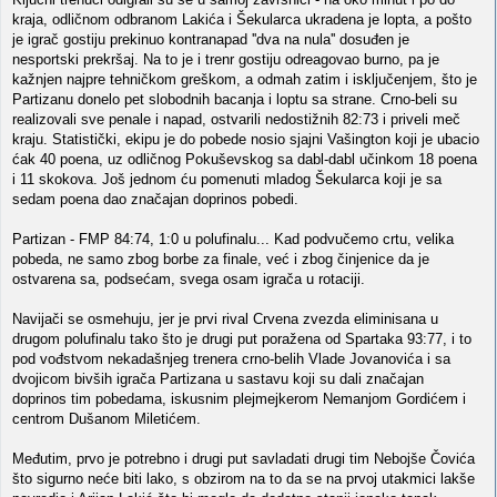
kraja, odličnom odbranom Lakića i Šekularca ukradena je lopta, a pošto
je igrač gostiju prekinuo kontranapad ''dva na nula'' dosuđen je
nesportski prekršaj. Na to je i trenr gostiju odreagovao burno, pa je
kažnjen najpre tehničkom greškom, a odmah zatim i isključenjem, što je
Partizanu donelo pet slobodnih bacanja i loptu sa strane. Crno-beli su
realizovali sve penale i napad, ostvarili nedostižnih 82:73 i priveli meč
kraju. Statistički, ekipu je do pobede nosio sjajni Vašington koji je ubacio
ćak 40 poena, uz odličnog Pokuševskog sa dabl-dabl učinkom 18 poena
i 11 skokova. Još jednom ću pomenuti mladog Šekularca koji je sa
sedam poena dao značajan doprinos pobedi.
Partizan - FMP 84:74, 1:0 u polufinalu... Kad podvučemo crtu, velika
pobeda, ne samo zbog borbe za finale, već i zbog činjenice da je
ostvarena sa, podsećam, svega osam igrača u rotaciji.
Navijači se osmehuju, jer je prvi rival Crvena zvezda eliminisana u
drugom polufinalu tako što je drugi put poražena od Spartaka 93:77, i to
pod vođstvom nekadašnjeg trenera crno-belih Vlade Jovanovića i sa
dvojicom bivših igrača Partizana u sastavu koji su dali značajan
doprinos tim pobedama, iskusnim plejmejkerom Nemanjom Gordićem i
centrom Dušanom Miletićem.
Međutim, prvo je potrebno i drugi put savladati drugi tim Nebojše Čovića
što sigurno neće biti lako, s obzirom na to da se na prvoj utakmici lakše