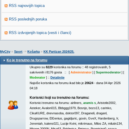
RSS najnovijih topica
RSS poslednjih poruka
RSS izdvojenjih topica (vesti i članci)
»
->
»
MyCity
Sport
Košarka
KK Partizan 2024/25.
Ko je trenutno na forumu
Ukupno su
8229
korisnika na forumu :: 48 registrovanih, 5
sakrivenih i 8176 gosta :: [
Administrator
] [
Supermoderator
] [
Moderator
] ::
Detaljnije
Najviše korisnika na forumu ikad bilo je
20624
- dana 04 Apr 2026
04:18
Korisnici koji su trenutno na forumu:
Korisnici trenutno na forumu:
airliners
,
aramis s
,
Aristotle2002
,
Asteker
,
Avalon015
,
Bbbggg1979
,
Bosnjo
,
bozo13
,
carinko
,
CikaKURE
,
dnevnasoba
,
doktor097
,
Draganeli
,
draganl
,
Drugsparrow
,
ElGenius
,
gagidjuric
,
goxin
,
GveX
,
Hardenberg
,
Ir
,
Jeremiah
,
kalens021
,
Lucije Kvint
,
mikrimaus
,
Milos ZA
,
milutin134
,
Mirage 2000N
,
Misa63
,
Paklenica
,
Petarvu
,
Promising0
,
pzoca
,