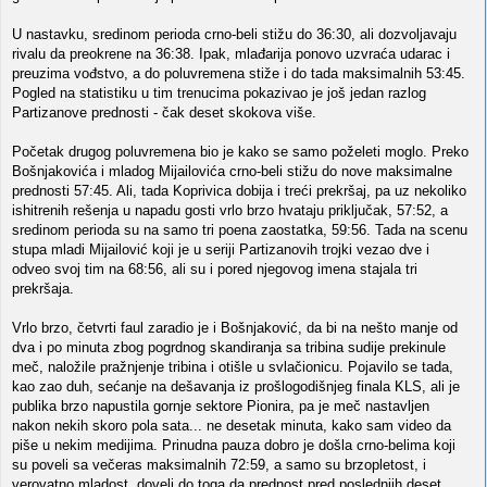
U nastavku, sredinom perioda crno-beli stižu do 36:30, ali dozvoljavaju
rivalu da preokrene na 36:38. Ipak, mlađarija ponovo uzvraća udarac i
preuzima vođstvo, a do poluvremena stiže i do tada maksimalnih 53:45.
Pogled na statistiku u tim trenucima pokazivao je još jedan razlog
Partizanove prednosti - čak deset skokova više.
Početak drugog poluvremena bio je kako se samo poželeti moglo. Preko
Bošnjakovića i mladog Mijailovića crno-beli stižu do nove maksimalne
prednosti 57:45. Ali, tada Koprivica dobija i treći prekršaj, pa uz nekoliko
ishitrenih rešenja u napadu gosti vrlo brzo hvataju priključak, 57:52, a
sredinom perioda su na samo tri poena zaostatka, 59:56. Tada na scenu
stupa mladi Mijailović koji je u seriji Partizanovih trojki vezao dve i
odveo svoj tim na 68:56, ali su i pored njegovog imena stajala tri
prekršaja.
Vrlo brzo, četvrti faul zaradio je i Bošnjaković, da bi na nešto manje od
dva i po minuta zbog pogrdnog skandiranja sa tribina sudije prekinule
meč, naložile pražnjenje tribina i otišle u svlačionicu. Pojavilo se tada,
kao zao duh, sećanje na dešavanja iz prošlogodišnjeg finala KLS, ali je
publika brzo napustila gornje sektore Pionira, pa je meč nastavljen
nakon nekih skoro pola sata... ne desetak minuta, kako sam video da
piše u nekim medijima. Prinudna pauza dobro je došla crno-belima koji
su poveli sa večeras maksimalnih 72:59, a samo su brzopletost, i
verovatno mladost, doveli do toga da prednost pred poslednjih deset