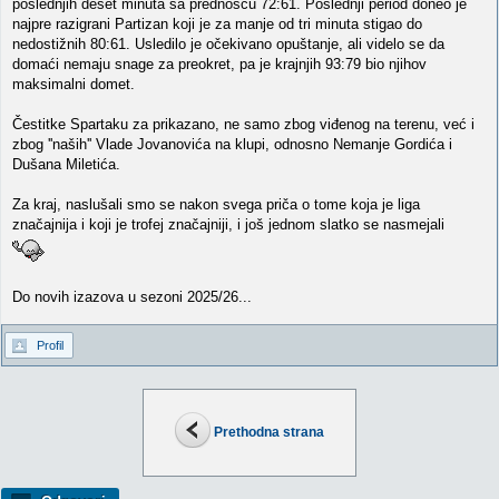
poslednjih deset minuta sa prednošću 72:61. Poslednji period doneo je
najpre razigrani Partizan koji je za manje od tri minuta stigao do
nedostižnih 80:61. Usledilo je očekivano opuštanje, ali videlo se da
domaći nemaju snage za preokret, pa je krajnjih 93:79 bio njihov
maksimalni domet.
Čestitke Spartaku za prikazano, ne samo zbog viđenog na terenu, već i
zbog ''naših'' Vlade Jovanovića na klupi, odnosno Nemanje Gordića i
Dušana Miletića.
Za kraj, naslušali smo se nakon svega priča o tome koja je liga
značajnija i koji je trofej značajniji, i još jednom slatko se nasmejali
Do novih izazova u sezoni 2025/26...
Profil
Prethodna strana