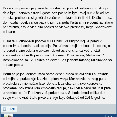
Početkom poslednjeg perioda crno-beli su ponovili sekvencu iz drugog
dela igre i ponovo ostavili goste bez poena iz igre, ovaj put više od pet
minuta, prethodno stigavši do večeras maksimalnih 89:61. Došlo je tada
do možda i očekivanog pada u igri, pa sada Partizan niie poentirao skoro
pet minuta, što je više bilo posledica visoke prednosti, nego Spartakove
odbrane.
U sastavu crno-belih ponovo su se našli Vašington koji je pored 25
poena imao i sedam asistencija, Pokuševski koji je ubacio 11 poena, ali
je pored sjajne odbrane upisao i devet asistencija, uz već u KLS
standardno dobre Koprivicu sa 18 poena i 11 skokova, Majka sa 14,
Bošnjakovića sa 12, Lakića sa devet i još jednom mladog Mijailovića sa
sedam poena...
Partizan je još jednom imao samo deset igrača prijavljenih za utakmicu,
od kojih na parket nije izlazio kapiten Vanja Marinković, a ovog puta u
protokolu se nije našao Isak Bonga. Bez obzira na sve kadrovske
probleme, prikazana igra crno-belih raduje, čak i više nego rezultat prve
utakmice, pa će Partizan več prekosutra u Subotici imati priliku da u
svoje vitrine vrati titulu prvaka Srbije koju čeka još od 2014. godine.
Profil
Idi na vrh