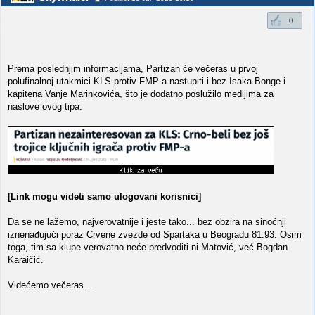
0
Prema poslednjim informacijama, Partizan će večeras u prvoj
polufinalnoj utakmici KLS protiv FMP-a nastupiti i bez Isaka Bonge i
kapitena Vanje Marinkovića, što je dodatno poslužilo medijima za
naslove ovog tipa:
[Link mogu videti samo ulogovani korisnici]
Da se ne lažemo, najverovatnije i jeste tako... bez obzira na sinoćnji
iznenađujući poraz Crvene zvezde od Spartaka u Beogradu 81:93. Osim
toga, tim sa klupe verovatno neće predvoditi ni Matović, već Bogdan
Karaičić.
Videćemo večeras...