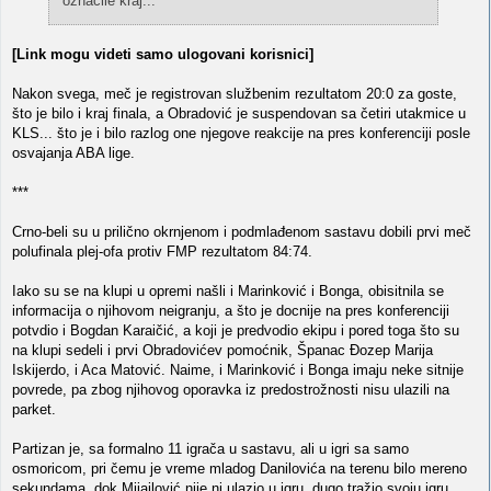
označile kraj...
[Link mogu videti samo ulogovani korisnici]
Nakon svega, meč je registrovan službenim rezultatom 20:0 za goste,
što je bilo i kraj finala, a Obradović je suspendovan sa četiri utakmice u
KLS... što je i bilo razlog one njegove reakcije na pres konferenciji posle
osvajanja ABA lige.
***
Crno-beli su u prilično okrnjenom i podmlađenom sastavu dobili prvi meč
polufinala plej-ofa protiv FMP rezultatom 84:74.
Iako su se na klupi u opremi našli i Marinković i Bonga, obisitnila se
informacija o njihovom neigranju, a što je docnije na pres konferenciji
potvdio i Bogdan Karaičić, a koji je predvodio ekipu i pored toga što su
na klupi sedeli i prvi Obradovićev pomoćnik, Španac Đozep Marija
Iskijerdo, i Aca Matović. Naime, i Marinković i Bonga imaju neke sitnije
povrede, pa zbog njihovog oporavka iz predostrožnosti nisu ulazili na
parket.
Partizan je, sa formalno 11 igrača u sastavu, ali u igri sa samo
osmoricom, pri čemu je vreme mladog Danilovića na terenu bilo mereno
sekundama, dok Mijailović nije ni ulazio u igru, dugo tražio svoju igru.