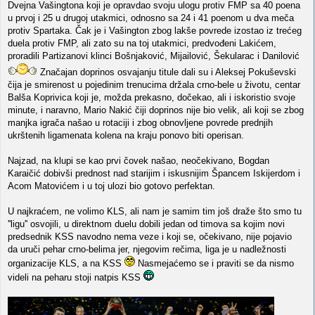
Dvejna Vašingtona koji je opravdao svoju ulogu protiv FMP sa 40 poena
u prvoj i 25 u drugoj utakmici, odnosno sa 24 i 41 poenom u dva meča
protiv Spartaka. Čak je i Vašington zbog lakše povrede izostao iz trećeg
duela protiv FMP, ali zato su na toj utakmici, predvođeni Lakićem,
proradili Partizanovi klinci Bošnjaković, Mijailović, Šekularac i Danilović
Značajan doprinos osvajanju titule dali su i Aleksej Pokuševski
čija je smirenost u pojedinim trenucima držala crno-bele u životu, centar
Balša Koprivica koji je, možda prekasno, dočekao, ali i iskoristio svoje
minute, i naravno, Mario Nakić čiji doprinos nije bio velik, ali koji se zbog
manjka igrača našao u rotaciji i zbog obnovljene povrede prednjih
ukrštenih ligamenata kolena na kraju ponovo biti operisan.
Najzad, na klupi se kao prvi čovek našao, neočekivano, Bogdan
Karaičić dobivši prednost nad starijim i iskusnijim Špancem Iskijerdom i
Acom Matovićem i u toj ulozi bio gotovo perfektan.
U najkraćem, ne volimo KLS, ali nam je samim tim još draže što smo tu
''ligu'' osvojili, u direktnom duelu dobili jedan od timova sa kojim novi
predsednik KSS navodno nema veze i koji se, očekivano, nije pojavio
da uruči pehar crno-belima jer, njegovim rečima, liga je u nadležnosti
organizacije KLS, a na KSS
Nasmejaćemo se i praviti se da nismo
videli na peharu stoji natpis KSS