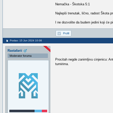
Nemačka - Škotska 5:1
Najlepši trenutak, lično, radost Škota pri
I ne dozvolite da budem jedini koji će pi
Profil
Poslao: 15 Jun 2024 10:08
Rastafarii
Moderator foruma
Procitah negde zanimljivu cinjenicu: An
turnirima.