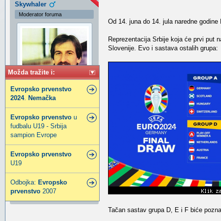
Skywhaler
Moderator foruma
Od 14. juna do 14. jula naredne godine
Reprezentacija Srbije koja će prvi put
Slovenije. Evo i sastava ostalih grupa:
Možda tražite i:
Evropsko
prvenstvo
2024
.
Nemačka
Evropsko
prvenstvo
u
fudbalu U19 - Srbija
sampion Evrope
vampire and philosopher,
problem owner©smt,
Evropsko
prvenstvo
racist/fascist hunter on
U19
duty©t
Pridružio:
13 Dec 2013
Odbojka:
Evropsko
Poruke:
9116
prvenstvo
2007
Gde živiš:
Esgaroth
Tačan sastav grupa D, E i F biće pozna