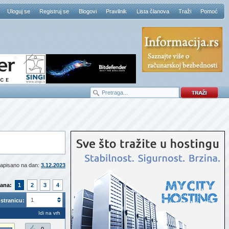
Uloguj se
Registruj se
Blogovi
Pravilnik
Lista članova
Traži
Pomoć
apisano na dan:
3.12.2023
rana:
1
2
3
4
1
stranicu:
Idi na vrh