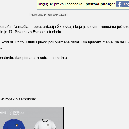
Napisano: 14 Jun 2024 21:38
omaćin Nemačka i reprezentacija Škotske, i koja je u ovim trenucima još uv
elo je 17. Prvenstvo Evrope u fudbalu.
 Škoti su uz to u finišu prvog poluvremena ostali i sa igračem manje, pa se u
a.
astavku šampionata, a sutra se sastaju:
ih evropskih šampiona: