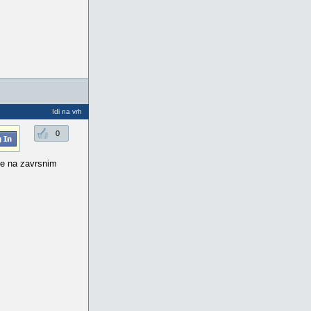
Idi na vrh
0
ske na zavrsnim