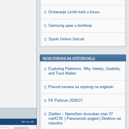
Ocitavanje Licnih karti u linuxu
Samsung upao u bootloop
Srpski fontovi Unicod
NOVE PORUKE NA OPŠTEM DELU
Exploring Platforms: Why Variety, Usability,
and Trust Matter
Prevod romana sa srpskog na engleski
FK Partizan 2026/27.
Zlatibor – Namešten dvosoban stan 37
m&#178; | Panoramski pogled | Direktno od
Idi na vrh
vlasnika