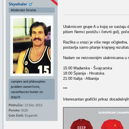
Skywhaler
Moderator foruma
Utakmicom grupe A u kojoj se sastaju d
pišem Nemci postižu i četvrti gol), poč
Razlika u snazi je više nego očigledna,
postavlja samo pitanje krajnjeg rezultat
Nadam se neizvesnijim utakmicama u n
15:00 Mađarska - Švajcarska
18:00 Španija - Hrvatska
21:00 Italija - Albanija
vampire and philosopher,
problem owner©smt,
***
racist/fascist hunter on
duty©t
Interesantan grafički prikaz dosadašnj
Pridružio:
13 Dec 2013
Poruke:
9116
Gde živiš:
Esgaroth