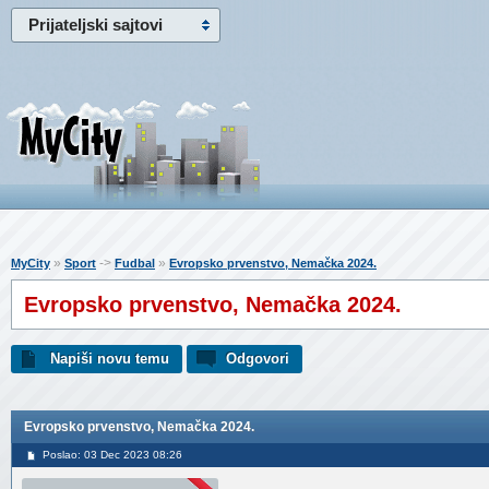
Prijateljski sajtovi
»
->
»
MyCity
Sport
Fudbal
Evropsko prvenstvo, Nemačka 2024.
Evropsko prvenstvo, Nemačka 2024.
Napiši novu temu
Odgovori
Evropsko prvenstvo, Nemačka 2024.
Poslao: 03 Dec 2023 08:26