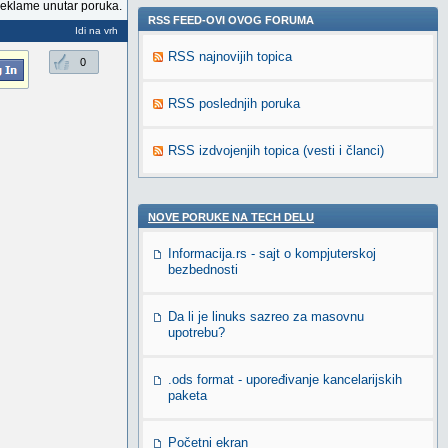
reklame unutar poruka.
RSS FEED-OVI OVOG FORUMA
Idi na vrh
RSS najnovijih topica
0
RSS poslednjih poruka
RSS izdvojenjih topica (vesti i članci)
NOVE PORUKE NA TECH DELU
Informacija.rs - sajt o kompjuterskoj
bezbednosti
Da li je linuks sazreo za masovnu
upotrebu?
.ods format - upoređivanje kancelarijskih
paketa
Početni ekran