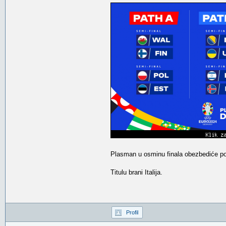
Plasman u osminu finala obezbediće po d
Titulu brani Italija.
Profil