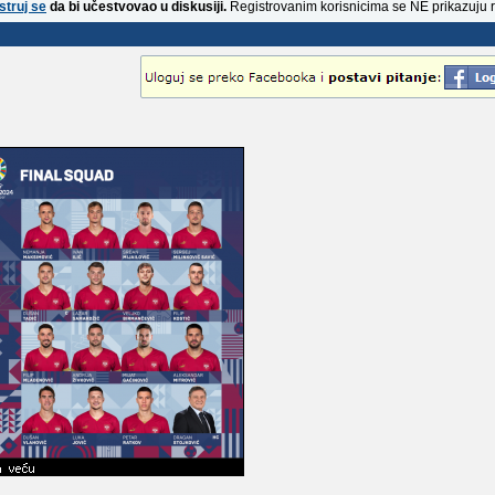
struj se
da bi učestvovao u diskusiji.
Registrovanim korisnicima se NE prikazuju 