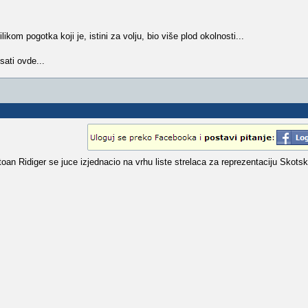
likom pogotka koji je, istini za volju, bio više plod okolnosti...
sati ovde...
toan Ridiger se juce izjednacio na vrhu liste strelaca za reprezentaciju Skot