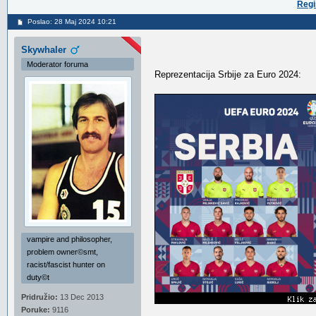
Regi
Poslao: 28 Maj 2024 10:21
Skywhaler
Moderator foruma
Reprezentacija Srbije za Euro 2024:
vampire and philosopher,
problem owner©smt,
racist/fascist hunter on
duty©t
Pridružio:
13 Dec 2013
Poruke:
9116