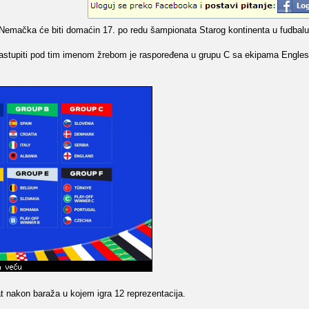
 Nemačka će biti domaćin 17. po redu šampionata Starog kontinenta u fudbalu
 nastupiti pod tim imenom žrebom je raspoređena u grupu C sa ekipama Engle
t nakon baraža u kojem igra 12 reprezentacija.