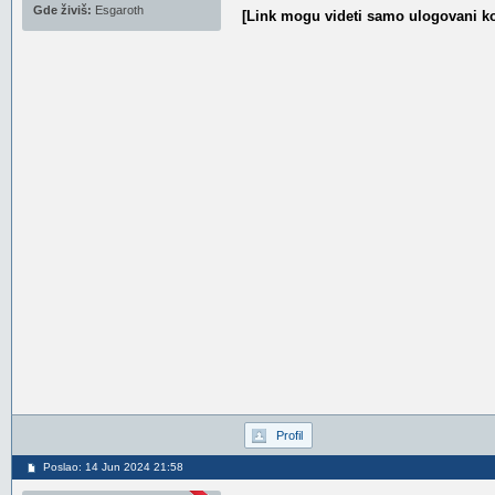
Gde živiš:
Esgaroth
[Link mogu videti samo ulogovani ko
Profil
Poslao: 14 Jun 2024 21:58