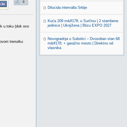
0
Dilucida intervalla Srbije
Kuća 209 m&#178; u Surčinu | 2 stambene
jedinice | Uknjižena | Blizu EXPO 2027
ek u toku (dok ovo
Novogradnja u Subotici – Dvosoban stan 68
 ovom trenutku
m&#178; + garažno mesto | Direktno od
vlasnika