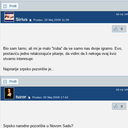
Profil
Idi na vr
Sirius
Poslao: 20 Maj 2008 11:36
0
Bio sam tamo, ali mi je malo ''truba'' da se samo nas dvoje igramo. Evo,
postaviću jedno relaksirajuće pitanje, da vidim da li nekoga ovaj kviz
stvarno interesuje:
Najstarije srpsko pozorište je...
Profil
Idi na vr
tuzor
Poslao: 20 Maj 2008 17:42
0
Srpsko narodno pozorište u Novom Sadu?