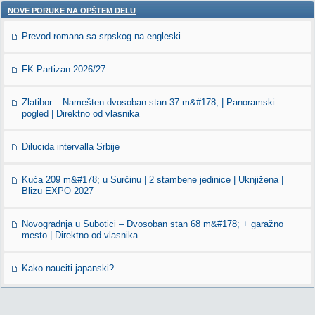
NOVE PORUKE NA OPŠTEM DELU
Prevod romana sa srpskog na engleski
FK Partizan 2026/27.
Zlatibor – Namešten dvosoban stan 37 m&#178; | Panoramski
pogled | Direktno od vlasnika
Dilucida intervalla Srbije
Kuća 209 m&#178; u Surčinu | 2 stambene jedinice | Uknjižena |
Blizu EXPO 2027
Novogradnja u Subotici – Dvosoban stan 68 m&#178; + garažno
mesto | Direktno od vlasnika
Kako nauciti japanski?