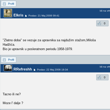
Profil
Idi na vr
Elkris
Poslao: 21 Maj 2008 09:41
0
"Zlatno doba" se vezuje za upravnika sa najdužim stažom,Miloša
Hadžića.
Bio je upravnik u posleratnom periodu 1958-1979.
Profil
Idi na vr
RRefreshh
Poslao: 22 Maj 2008 19:34
0
Tacno ili ne?
Moze l' dalje ?