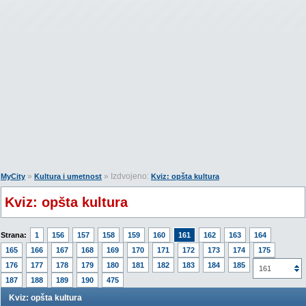
»
» Izdvojeno:
MyCity
Kultura i umetnost
Kviz: opšta kultura
Kviz: opšta kultura
Strana:
1
156
157
158
159
160
161
162
163
164
165
166
167
168
169
170
171
172
173
174
175
176
177
178
179
180
181
182
183
184
185
186
161
187
188
189
190
475
Kviz: opšta kultura