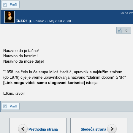
Profil
Idi na vr
tuzor
Poslao: 22 Maj 2008 20:30
0
Naravno da je tačno!
Naravno da kasnim!
Naravno da može dalje!
"1958. na čelo kuće stupa Miloš Hadžić, upravnik s najdužim stažom
(do 1979) čije je vreme upravnikovanja nazvano "zlatnim dobom" SNP."
[Link mogu videti samo ulogovani korisnici]
istorijat
Elkris, izvoli!
Profil
Prethodna strana
Sledeća strana