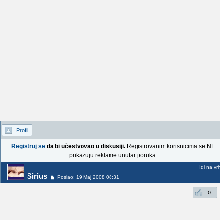
Profil
Registruj se
da bi učestvovao u diskusiji.
Registrovanim korisnicima se NE
prikazuju reklame unutar poruka.
Idi na vr
Sirius
Poslao: 19 Maj 2008 08:31
0