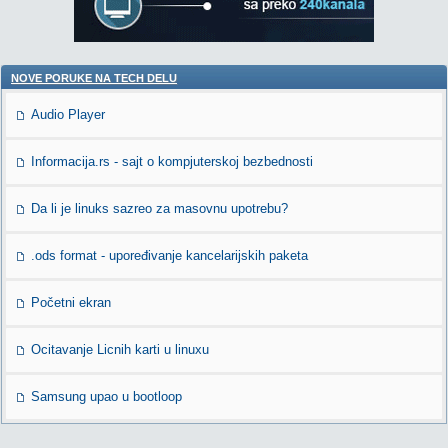
NOVE PORUKE NA TECH DELU
Audio Player
Informacija.rs - sajt o kompjuterskoj bezbednosti
Da li je linuks sazreo za masovnu upotrebu?
.ods format - upoređivanje kancelarijskih paketa
Početni ekran
Ocitavanje Licnih karti u linuxu
Samsung upao u bootloop