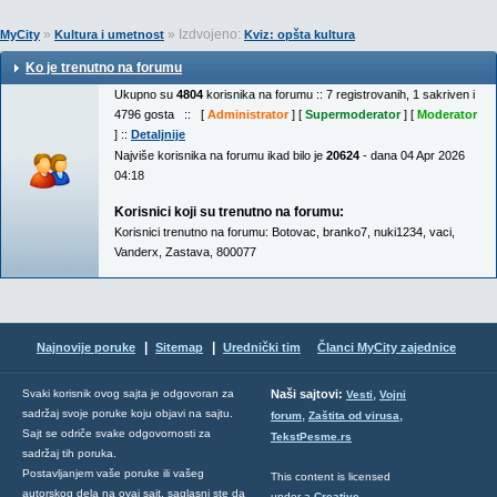
»
» Izdvojeno:
MyCity
Kultura i umetnost
Kviz: opšta kultura
Ko je trenutno na forumu
Ukupno su
4804
korisnika na forumu :: 7 registrovanih, 1 sakriven i
4796 gosta :: [
Administrator
] [
Supermoderator
] [
Moderator
] ::
Detaljnije
Najviše korisnika na forumu ikad bilo je
20624
- dana 04 Apr 2026
04:18
Korisnici koji su trenutno na forumu:
Korisnici trenutno na forumu:
Botovac
,
branko7
,
nuki1234
,
vaci
,
Vanderx
,
Zastava
,
800077
|
|
Najnovije poruke
Sitemap
Urednički tim
Članci MyCity zajednice
,
Svaki korisnik ovog sajta je odgovoran za
Naši sajtovi:
Vesti
Vojni
sadržaj svoje poruke koju objavi na sajtu.
,
,
forum
Zaštita od virusa
Sajt se odriče svake odgovornosti za
TekstPesme.rs
sadržaj tih poruka.
Postavljanjem vaše poruke ili vašeg
This content is licensed
autorskog dela na ovaj sajt, saglasni ste da
under a
Creative