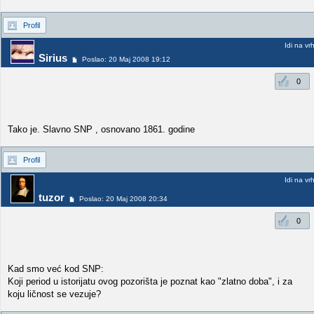
Profil
Idi na vr
Sirius
Poslao: 20 Maj 2008 19:12
0
Tako je. Slavno SNP , osnovano 1861. godine
Profil
Idi na vr
tuzor
Poslao: 20 Maj 2008 20:34
0
Kad smo već kod SNP:
Koji period u istorijatu ovog pozorišta je poznat kao "zlatno doba", i za
koju ličnost se vezuje?