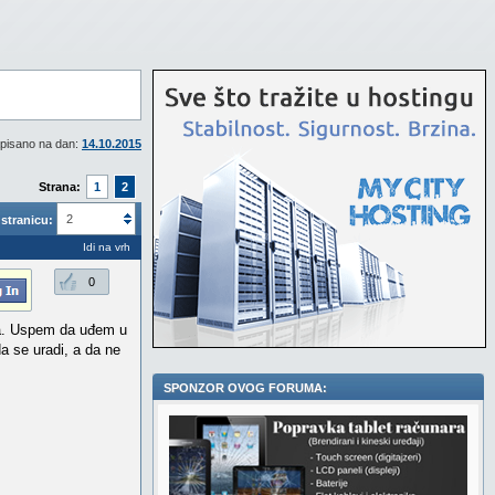
pisano na dan:
14.10.2015
Strana:
1
2
2
stranicu:
Idi na vrh
0
jta. Uspem da uđem u
a se uradi, a da ne
SPONZOR OVOG FORUMA: