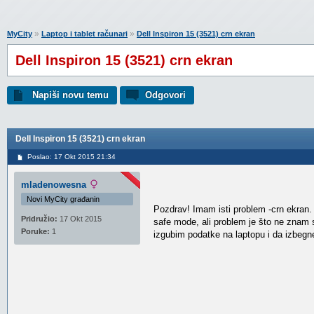
»
»
MyCity
Laptop i tablet računari
Dell Inspiron 15 (3521) crn ekran
Dell Inspiron 15 (3521) crn ekran
Napiši novu temu
Odgovori
Dell Inspiron 15 (3521) crn ekran
Poslao: 17 Okt 2015 21:34
mladenowesna
Novi MyCity građanin
Pozdrav! Imam isti problem -crn ekran.
Pridružio:
17 Okt 2015
safe mode, ali problem je što ne znam 
Poruke:
1
izgubim podatke na laptopu i da izbeg