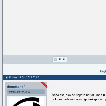
Profil
Regi
Poslao: 19 Okt 2015 23:02
drummer
Moderator foruma
Nažalost, ako se uopšte ne razumeš u k
pokušaj rada na daljinu (pokušaja da t