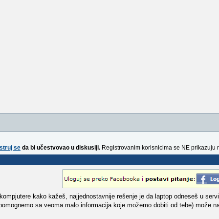
struj se
da bi učestvovao u diskusiji.
Registrovanim korisnicima se NE prikazuju 
ompjutere kako kažeš, najjednostavnije rešenje je da laptop odneseš u servi
i pomognemo sa veoma malo informacija koje možemo dobiti od tebe) može nan