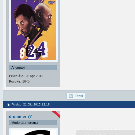
Anunnaki
Pridružio:
20 Apr 2012
Poruke:
1645
Profil
Poslao: 21 Okt 2015 12:18
drummer
Moderator foruma