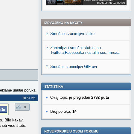
IZDVOJENO NA MYCITY
Smešne i zanimljive slike
Zanimljivi i smešni statusi sa
Twittera,Facebooka i ostalih soc. mreža
Smešni i zanimljivi GIF-ovi
STATISTIKA
reklame unutar poruka.
Ovaj topic je pregledan
2792 puta
Idi na vrh
0
Broj poruka:
14
s. Bilo kakav
eti više štete.
NOVE PORUKE U OVOM FORUMU