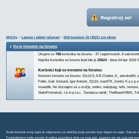
»
»
MyCity
Laptop i tablet računari
Dell Inspiron 15 (3521) crn ekran
Ko je trenutno na forumu
Ukupno su
786
korisnika na forumu :: 87 registrovanih, 8 sakriven
Najviše korisnika na forumu ikad bilo je
20624
- dana 04 Apr 2026 
Korisnici koji su trenutno na forumu:
Korisnici trenutno na forumu:
10x10.9
,
A.R.Chafee.Jr.
,
advokat84
,
Feller
,
Gall
,
Giskard
,
Igor Antonic
,
IQ116
,
ivan979
,
Jomini
,
K a s p e
muaddib
,
Ne doznajem se u oružje
,
nebkv
,
nebojsag
,
nefs
,
nenooo
StalniPromatrač
,
t.e.m.p.l.a.r.
,
Tastatura ratnik
,
TheBeastOfMG
,
Tri
Svaki korisnik ovog sajta je odgovoran za sadržaj svoje poruke koju objavi na sajtu. Sajt se 
Postavljanjem vaše poruke ili vašeg autorskog dela na ovaj sajt, saglasni ste da ovaj sajt post