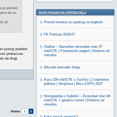
a je polomio
 samo da se
NOVE PORUKE NA OPŠTEM DELU
mb od
Prevod romana sa srpskog na engleski
FK Partizan 2026/27.
Zlatibor – Namešten dvosoban stan 37
ko postoji problem
m&#178; | Panoramski pogled | Direktno od
i već prebacivao
vlasnika
lo da drugi,
Dilucida intervalla Srbije
Kuća 209 m&#178; u Surčinu | 2 stambene
jedinice | Uknjižena | Blizu EXPO 2027
Novogradnja u Subotici – Dvosoban stan 68
m&#178; + garažno mesto | Direktno od
vlasnika
Strana:
1
2
Kako nauciti japanski?