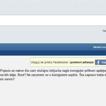
Na
Skokni na 
 Pojavio se nakon što sam slučajno iskljucila naglo kompjuter prilikom apde
sta bih dalje. Boot? Ne razumem se u kompjutere uopšte. Šta zapravo treba d
nem servis?