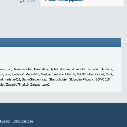
Idi na vrh
comi_pfc
,
DalmatinacMF
,
Dannyboy
,
Djota1
,
draganl
,
dusanobr
,
Electron
,
ElGenius
,
ant
,
lima
,
LjubisaR
,
Martin543
,
Medojed
,
miki kv
,
Miler88
,
Milo97
,
Mrav Obrad
,
MrG
,
ank
,
redstar011
,
SamoGledam
,
sap
,
Sharpshooter
,
Slobodan Filipović
,
SOVO515
,
ler
,
Zgembo78
,
zil10
,
Zmajac
,
zule2
,
d virusa
TekstPesme.rs