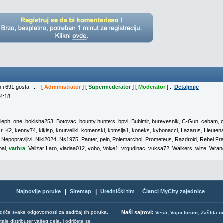
ih i 691 gosta :: [
Administrator
] [
Supermoderator
] [
Moderator
] ::
Detaljnije
04:18
aleph_one
,
bokisha253
,
Botovac
,
bounty hunters
,
bpvl
,
Bubimir
,
burevesnik
,
C-Gun
,
cebam
,
 r
,
K2
,
kenny74
,
kikisp
,
knutveliki
,
komenski
,
komsija1
,
koneks
,
kybonacci
,
Lazarus
,
Lieuten
,
Nepopravljivi
,
Niki2024
,
Ns1975
,
Panter
,
pein
,
Polemarchoi
,
Prometeus
,
Razdroid
,
Rebel Fr
bal
,
vathra
,
Velizar Laro
,
vladaa012
,
vobo
,
Voice1
,
vrgudinac
,
vuksa72
,
Walkers
,
wize
,
Wrang
|
|
Najnovije poruke
Sitemap
Urednički tim
Članci MyCity zajednice
,
,
odriče svake odgovornosti za sadržaj tih poruka.
Naši sajtovi:
Vesti
Vojni forum
Zaštita o
aje distributer vašeg dela, i odričete se