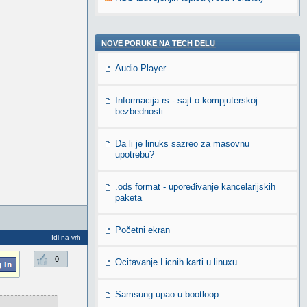
NOVE PORUKE NA TECH DELU
Audio Player
Informacija.rs - sajt o kompjuterskoj
bezbednosti
Da li je linuks sazreo za masovnu
upotrebu?
.ods format - upoređivanje kancelarijskih
paketa
Početni ekran
Idi na vrh
0
Ocitavanje Licnih karti u linuxu
Samsung upao u bootloop