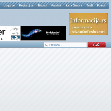
Uloguj se
Registruj se
Blogovi
Pravilnik
Lista članova
Traži
Pomoć