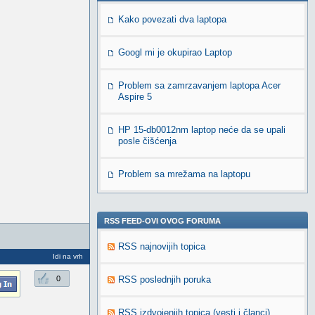
Kako povezati dva laptopa
Googl mi je okupirao Laptop
Problem sa zamrzavanjem laptopa Acer
Aspire 5
HP 15-db0012nm laptop neće da se upali
posle čišćenja
Problem sa mrežama na laptopu
RSS FEED-OVI OVOG FORUMA
RSS najnovijih topica
Idi na vrh
0
RSS poslednjih poruka
RSS izdvojenjih topica (vesti i članci)