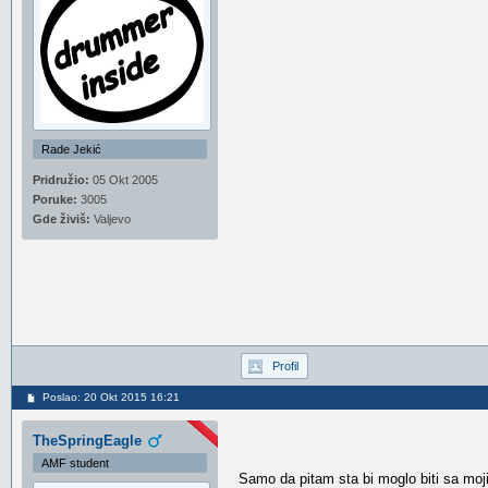
Rade Jekić
Pridružio:
05 Okt 2005
Poruke:
3005
Gde živiš:
Valjevo
Profil
Poslao: 20 Okt 2015 16:21
TheSpringEagle
AMF student
Samo da pitam sta bi moglo biti sa mo