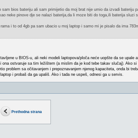
 sam bios bateriju ali sam primijetio da moj brat nije umio da izvadi bateriju p
ao neke pinove dje se nalazi baterija,da li moze biti do toga,ili baterija sluzi
ama i to od 4gb pa sam ubacio u moj laptop i samo mi je pisalo da ima 783
stavljene u BIOS-u, ali neki modeli laptopova/ploča neće uopšte da se upale a
ji ona ostvaruje sa tim ležištem (a mislim da je kod tebe takav slučaj). Ako s
etio problem sa očitavanjem i prepoznavanjem njenog kapaciteta, onda bi treba
laptop i probaš da ga upališ. Ako i tada ne uspeš, odnesi ga u servis.
Prethodna strana