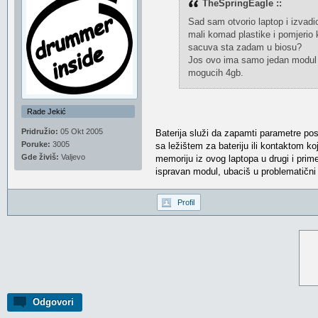
TheSpringEagle ::
Sad sam otvorio laptop i izvadio
mali komad plastike i pomjerio k
sacuva sta zadam u biosu?
Jos ovo ima samo jedan modul r
mogucih 4gb.
Rade Jekić
Pridružio:
05 Okt 2005
Baterija služi da zapamti parametre po
Poruke:
3005
sa ležištem za bateriju ili kontaktom ko
Gde živiš:
Valjevo
memoriju iz ovog laptopa u drugi i prim
ispravan modul, ubaciš u problematični 
Profil
Odgovori