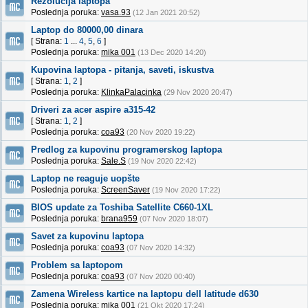
Rezolucija laptopa
Poslednja poruka:
vasa.93
(12 Jan 2021 20:52)
Laptop do 80000,00 dinara
[ Strana:
1
...
4
,
5
,
6
]
Poslednja poruka:
mika 001
(13 Dec 2020 14:20)
Kupovina laptopa - pitanja, saveti, iskustva
[ Strana:
1
,
2
]
Poslednja poruka:
KlinkaPalacinka
(29 Nov 2020 20:47)
Driveri za acer aspire a315-42
[ Strana:
1
,
2
]
Poslednja poruka:
coa93
(20 Nov 2020 19:22)
Predlog za kupovinu programerskog laptopa
Poslednja poruka:
Sale.S
(19 Nov 2020 22:42)
Laptop ne reaguje uopšte
Poslednja poruka:
ScreenSaver
(19 Nov 2020 17:22)
BIOS update za Toshiba Satellite C660-1XL
Poslednja poruka:
brana959
(07 Nov 2020 18:07)
Savet za kupovinu laptopa
Poslednja poruka:
coa93
(07 Nov 2020 14:32)
Problem sa laptopom
Poslednja poruka:
coa93
(07 Nov 2020 00:40)
Zamena Wireless kartice na laptopu dell latitude d630
Poslednja poruka:
mika 001
(21 Okt 2020 17:24)