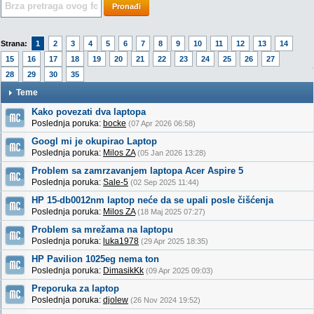
Pronađi
Strana:
1
2
3
4
5
6
7
8
9
10
11
12
13
14
15
16
17
18
19
20
21
22
23
24
25
26
27
28
29
30
35
Teme
Kako povezati dva laptopa
Poslednja poruka:
bocke
(07 Apr 2026 06:58)
Googl mi je okupirao Laptop
Poslednja poruka:
Milos ZA
(05 Jan 2026 13:28)
Problem sa zamrzavanjem laptopa Acer Aspire 5
Poslednja poruka:
Sale-5
(02 Sep 2025 11:44)
HP 15-db0012nm laptop neće da se upali posle čišćenja
Poslednja poruka:
Milos ZA
(18 Maj 2025 07:27)
Problem sa mrežama na laptopu
Poslednja poruka:
luka1978
(29 Apr 2025 18:35)
HP Pavilion 1025eg nema ton
Poslednja poruka:
DimasikKk
(09 Apr 2025 09:03)
Preporuka za laptop
Poslednja poruka:
djolew
(26 Nov 2024 19:52)