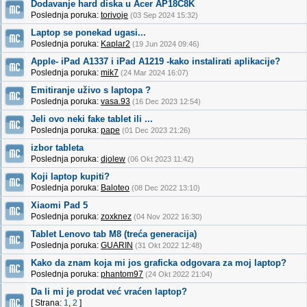
Dodavanje hard diska u Acer AP18C8K
Poslednja poruka:
torivoje
(03 Sep 2024 15:32)
Laptop se ponekad ugasi...
Poslednja poruka:
Kaplar2
(19 Jun 2024 09:46)
Apple- iPad A1337 i iPad A1219 -kako instalirati aplikacije?
Poslednja poruka:
mik7
(24 Mar 2024 16:07)
Emitiranje uživo s laptopa ?
Poslednja poruka:
vasa.93
(16 Dec 2023 12:54)
Jeli ovo neki fake tablet ili ...
Poslednja poruka:
pape
(01 Dec 2023 21:26)
izbor tableta
Poslednja poruka:
djolew
(06 Okt 2023 11:42)
Koji laptop kupiti?
Poslednja poruka:
Baloteo
(08 Dec 2022 13:10)
Xiaomi Pad 5
Poslednja poruka:
zoxknez
(04 Nov 2022 16:30)
Tablet Lenovo tab M8 (treća generacija)
Poslednja poruka:
GUARIN
(31 Okt 2022 12:48)
Kako da znam koja mi jos graficka odgovara za moj laptop?
Poslednja poruka:
phantom97
(24 Okt 2022 21:04)
Da li mi je prodat već vraćen laptop?
[ Strana:
1
,
2
]