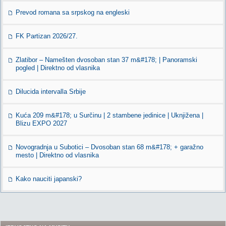
Prevod romana sa srpskog na engleski
FK Partizan 2026/27.
Zlatibor – Namešten dvosoban stan 37 m&#178; | Panoramski
pogled | Direktno od vlasnika
Dilucida intervalla Srbije
Kuća 209 m&#178; u Surčinu | 2 stambene jedinice | Uknjižena |
Blizu EXPO 2027
Novogradnja u Subotici – Dvosoban stan 68 m&#178; + garažno
mesto | Direktno od vlasnika
Kako nauciti japanski?