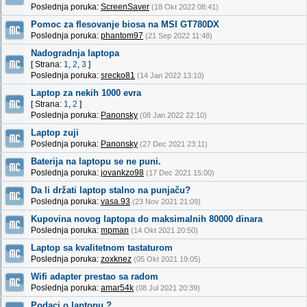
Poslednja poruka:
ScreenSaver
(18 Okt 2022 08:41)
Pomoc za flesovanje biosa na MSI GT780DX
Poslednja poruka:
phantom97
(21 Sep 2022 11:48)
Nadogradnja laptopa
[ Strana:
1
,
2
,
3
]
Poslednja poruka:
srecko81
(14 Jan 2022 13:10)
Laptop za nekih 1000 evra
[ Strana:
1
,
2
]
Poslednja poruka:
Panonsky
(08 Jan 2022 22:10)
Laptop zuji
Poslednja poruka:
Panonsky
(27 Dec 2021 23:11)
Baterija na laptopu se ne puni.
Poslednja poruka:
jovankzo98
(17 Dec 2021 15:00)
Da li držati laptop stalno na punjaču?
Poslednja poruka:
vasa.93
(23 Nov 2021 21:09)
Kupovina novog laptopa do maksimalnih 80000 dinara
Poslednja poruka:
mpman
(14 Okt 2021 20:50)
Laptop sa kvalitetnom tastaturom
Poslednja poruka:
zoxknez
(05 Okt 2021 19:05)
Wifi adapter prestao sa radom
Poslednja poruka:
amar54k
(08 Jul 2021 20:39)
Podaci o laptopu ?