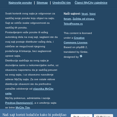
|
|
Najnovije poruke
Sitemap
Urednički tim
Članci MyCity zajednice
,
Svaki korisnik ovog sajta je odgovoran za
Naši sajtovi:
Vesti
Vojni
sadržaj svoje poruke koju objavi na sajtu.
,
,
forum
Zaštita od virusa
Sajt se odriče svake odgovornosti za
TekstPesme.rs
sadržaj tih poruka.
Postavljanjem vaše poruke ili vašeg
This content is licensed
autorskog dela na ovaj sajt, saglasni ste da
under a
Creative
ovaj sajt postaje distributer vašeg dela, i
Commons License
.
odričete se mogućnosti njegovog
Based on phpBB 2,
povlačenja ili brisanja, bez saglasnosti
translated by Simke,
uprave sajta.
designed by
Distribucija sadržaja sa ovog sajta je
dozvoljena samo u nekomercijalne svrhe, uz
obaveznu napomenu da je sadržaj preuzet
sa ovog sajta, i uz obavezno navođenje
adrese MyCity sajta. Za sve ostale vidove
distribucije obavezni ste da prethodno
zatražite odobrenje od
vlasnika MyCity
sajta
.
MyCity pokrenuo, administrira i razvija
Predrag Damnjanović
, a o uređenju sajta
se brine
MyCity Tim
.
Ukoliko želite da nas kontaktirate kliknite
Naš sajt koristi kolačiće kako bi poboljšao
ovde
.