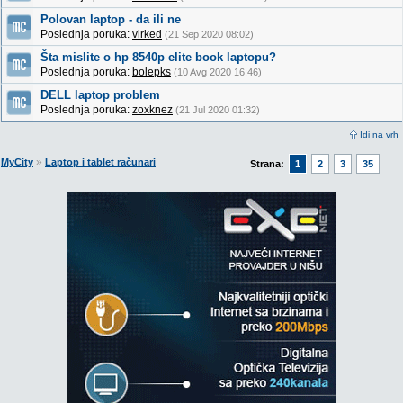
Polovan laptop - da ili ne
Poslednja poruka:
virked
(21 Sep 2020 08:02)
Šta mislite o hp 8540p elite book laptopu?
Poslednja poruka:
bolepks
(10 Avg 2020 16:46)
DELL laptop problem
Poslednja poruka:
zoxknez
(21 Jul 2020 01:32)
Idi na vrh
»
MyCity
Laptop i tablet računari
Strana:
1
2
3
35