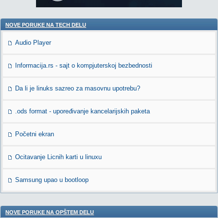
NOVE PORUKE NA TECH DELU
Audio Player
Informacija.rs - sajt o kompjuterskoj bezbednosti
Da li je linuks sazreo za masovnu upotrebu?
.ods format - upoređivanje kancelarijskih paketa
Početni ekran
Ocitavanje Licnih karti u linuxu
Samsung upao u bootloop
NOVE PORUKE NA OPŠTEM DELU