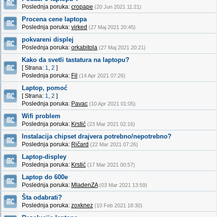
Poslednja poruka:
cropape
(20 Jun 2021 11:21)
Procena cene laptopa
Poslednja poruka:
virked
(27 Maj 2021 20:45)
pokvareni displej
Poslednja poruka:
orkabitola
(27 Maj 2021 20:21)
Kako da svetli tastatura na laptopu?
[ Strana:
1
,
2
]
Poslednja poruka:
Fil
(14 Apr 2021 07:26)
Laptop, pomoć
[ Strana:
1
,
2
]
Poslednja poruka:
Pavac
(10 Apr 2021 01:05)
Wifi problem
Poslednja poruka:
Krstić
(23 Mar 2021 02:16)
Instalacija chipset drajvera potrebno/nepotrebno?
Poslednja poruka:
Ričard
(22 Mar 2021 07:26)
Laptop-displey
Poslednja poruka:
Krstić
(17 Mar 2021 00:57)
Laptop do 600e
Poslednja poruka:
MladenZA
(03 Mar 2021 13:59)
Šta odabrati?
Poslednja poruka:
zoxknez
(10 Feb 2021 18:30)