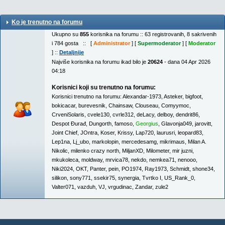
Ko je trenutno na forumu
Ukupno su
855
korisnika na forumu :: 63 registrovanih, 8 sakrivenih
i 784 gosta :: [
Administrator
] [
Supermoderator
] [
Moderator
] ::
Detaljnije
Najviše korisnika na forumu ikad bilo je
20624
- dana 04 Apr 2026
04:18
Korisnici koji su trenutno na forumu:
Korisnici trenutno na forumu:
Alexandar-1973
,
Asteker
,
bigfoot
,
bokicacar
,
burevesnik
,
Chainsaw
,
Clouseau
,
Comyymoc
,
CrveniSolaris
,
cvele130
,
cvrle312
,
deLacy
,
delboy
,
dendrit86
,
Despot Đurađ
,
Dungorth
,
famoso
,
Georgius
,
Glavonja049
,
jarovitt
,
Joint Chief
,
JOntra
,
Koser
,
Krissy
,
Lap720
,
laurusri
,
leopard83
,
Lep1na
,
Lj_ubo
,
markolopin
,
mercedesamg
,
mikrimaus
,
Milan A.
Nikolic
,
milenko crazy north
,
MiljanXD
,
Milometer
,
mir juzni
,
mkukoleca
,
moldway
,
mrvica78
,
nekdo
,
nemkea71
,
nenooo
,
Niki2024
,
OKT
,
Panter
,
pein
,
PO1974
,
Ray1973
,
Schmidt
,
shone34
,
silikon
,
sony771
,
ssekir75
,
synergia
,
Tvrtko I
,
US_Rank_0
,
Valter071
,
vazduh
,
VJ
,
vrgudinac
,
Zandar
,
zule2