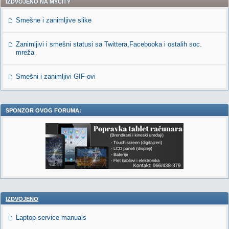
IZDVOJENO NA MYCITY
Smešne i zanimljive slike
Zanimljivi i smešni statusi sa Twittera,Facebooka i ostalih soc.
mreža
Smešni i zanimljivi GIF-ovi
SPONZOR OVOG FORUMA:
IZDVOJENO
Laptop service manuals