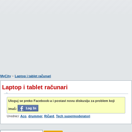
»
MyCity
Laptop i tablet računari
Laptop i tablet računari
Uloguj se preko Facebook-a i postavi novu diskusiju za problem koji
imaš:
Urednici:
Aco
,
drummer
,
Ričard
,
Tech supermoderatori