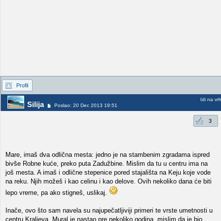
Profil
Idi na vr
Silija
Poslao: 20 Dec 2013 19:51
3
Mare, imaš dva odlična mesta: jedno je na stambenim zgradama ispred
bivše Robne kuće, preko puta Zadužbine. Mislim da tu u centru ima na
još mesta. A imaš i odlične stepenice pored stajališta na Keju koje vode
na reku. Njih možeš i kao celinu i kao delove. Ovih nekoliko dana će biti
lepo vreme, pa ako stigneš, uslikaj.
Inače, ovo što sam navela su najupečatljiviji primeri te vrste umetnosti u
centru Kraljeva. Mural je nastao pre nekoliko godina, mislim da je bio