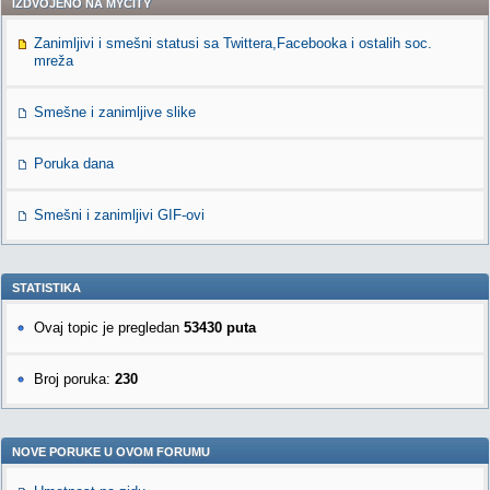
IZDVOJENO NA MYCITY
Zanimljivi i smešni statusi sa Twittera,Facebooka i ostalih soc.
mreža
Smešne i zanimljive slike
Poruka dana
Smešni i zanimljivi GIF-ovi
STATISTIKA
Ovaj topic je pregledan
53430 puta
Broj poruka:
230
NOVE PORUKE U OVOM FORUMU