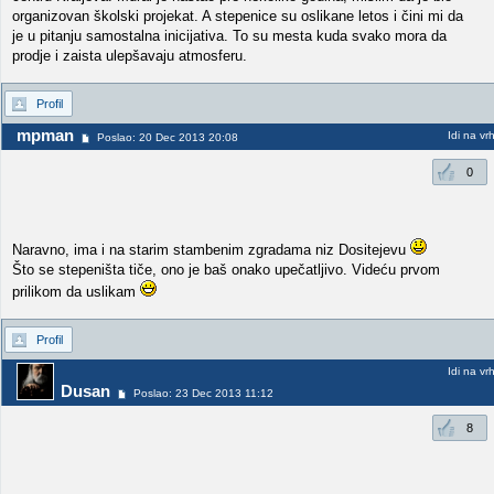
organizovan školski projekat. A stepenice su oslikane letos i čini mi da
je u pitanju samostalna inicijativa. To su mesta kuda svako mora da
prodje i zaista ulepšavaju atmosferu.
Profil
mpman
Idi na vr
Poslao: 20 Dec 2013 20:08
0
Naravno, ima i na starim stambenim zgradama niz Dositejevu
Što se stepeništa tiče, ono je baš onako upečatljivo. Videću prvom
prilikom da uslikam
Profil
Idi na vr
Dusan
Poslao: 23 Dec 2013 11:12
8