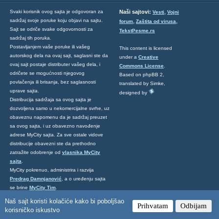
,
Svaki korisnik ovog sajta je odgovoran za
Naši sajtovi:
Vesti
Vojni
sadržaj svoje poruke koju objavi na sajtu.
,
,
forum
Zaštita od virusa
Sajt se odriče svake odgovornosti za
TekstPesme.rs
sadržaj tih poruka.
Postavljanjem vaše poruke ili vašeg
This content is licensed
autorskog dela na ovaj sajt, saglasni ste da
under a
Creative
ovaj sajt postaje distributer vašeg dela, i
Commons License
.
odričete se mogućnosti njegovog
Based on phpBB 2,
povlačenja ili brisanja, bez saglasnosti
translated by Simke,
uprave sajta.
designed by
Distribucija sadržaja sa ovog sajta je
dozvoljena samo u nekomercijalne svrhe, uz
obaveznu napomenu da je sadržaj preuzet
sa ovog sajta, i uz obavezno navođenje
adrese MyCity sajta. Za sve ostale vidove
distribucije obavezni ste da prethodno
zatražite odobrenje od
vlasnika MyCity
sajta
.
MyCity pokrenuo, administrira i razvija
Predrag Damnjanović
, a o uređenju sajta
se brine
MyCity Tim
.
Ukoliko želite da nas kontaktirate kliknite
Naš sajt koristi kolačiće kako bi poboljšao
Prihvatam
Odbijam
ovde
.
korisničko iskustvo