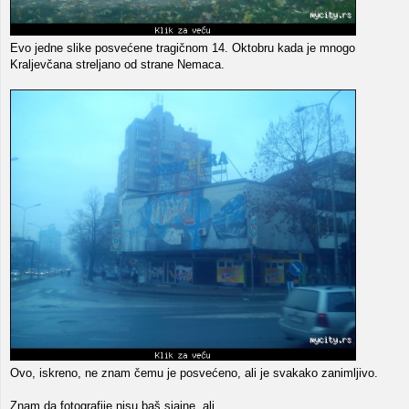
Evo jedne slike posvećene tragičnom 14. Oktobru kada je mnogo
Kraljevčana streljano od strane Nemaca.
Ovo, iskreno, ne znam čemu je posvećeno, ali je svakako zanimljivo.
Znam da fotografije nisu baš sjajne, ali...