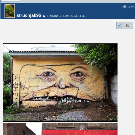
Idi na vr
strucnjak96
Poslao: 23 Dec 2013 21:31
10