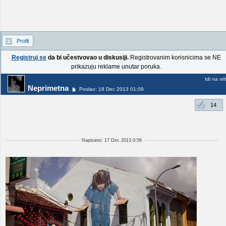
Profil
Registruj se
da bi učestvovao u diskusiji.
Registrovanim korisnicima se NE
prikazuju reklame unutar poruka.
Idi na vr
Neprimetna
Poslao: 18 Dec 2013 01:09
14
Napisano: 17 Dec 2013 0:56