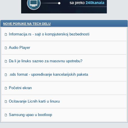
NOVE PORUKE NA TECH DELU
Informacija.rs - sajt o kompjuterskoj bezbednosti
Audio Player
Da li je linuks sazreo za masovnu upotrebu?
.ods format - upoređivanje kancelarijskih paketa
Početni ekran
Ocitavanje Licnih karti u linuxu
Samsung upao u bootloop