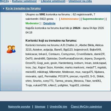
»
->
»
MyCity
Kultura i umetnost
Likovne umetnosti
Umetnost na zidu
Ko je trenutno na forumu
Ukupno su
5991
korisnika na forumu :: 62 registrovanih, 7
sakrivenih i 5922 gosta :: [
Administrator
] [
Supermoderator
] [
Moderator
] ::
Detaljnije
Najviše korisnika na forumu ikad bilo je
20624
- dana 04 Apr 2026
04:18
Korisnici koji su trenutno na forumu:
Korisnici trenutno na forumu:
A.R.Chafee.Jr.
,
Abebe Bikila
,
Aleksa
3215
,
Asteker
,
avijacija
,
Bane5
,
Bgd123
,
bojanstros9
,
Bojke549
,
bokicacar
,
brkan1
,
Centauro
,
Comyymoc
,
CrveniSolaris
,
damirZR
,
Del70
,
dendrit86
,
Djokislav
,
DonRumataEstorski
,
drpera
,
Dungorth
,
Dzoni70
,
Gogi_avio
,
goxin
,
Hardenberg
,
iceburn
,
Insan
,
istokzapad
,
Ivoo
,
Jaz
,
Kajzer Soze
,
Komder
,
marko.markovic
,
medaTT
,
mgolub
,
micke83
,
mikidragi
,
Milometer
,
Moldovan
,
mux
,
nazgul75
,
Njubara
,
nnovakis
,
opt1
,
Permaldar
,
PO1974
,
precan
,
royst33
,
S-G
,
Shilok
,
shiro
,
Snorks
,
sony771
,
Tamna_strana_Meseca
,
Titan
,
toni061
,
Troja
,
vukan0799
,
xAlex2
,
yufighter
,
Yugol33
,
zdrebac
|
|
Najnovije poruke
Sitemap
Urednički tim
Članci MyCity zajednice