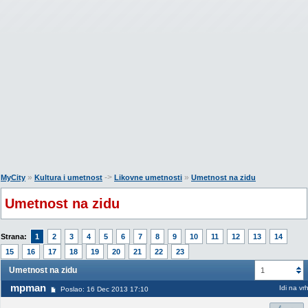
»
->
»
MyCity
Kultura i umetnost
Likovne umetnosti
Umetnost na zidu
Umetnost na zidu
Strana:
1
2
3
4
5
6
7
8
9
10
11
12
13
14
15
16
17
18
19
20
21
22
23
Umetnost na zidu
1
mpman
Idi na vr
Poslao: 16 Dec 2013 17:10