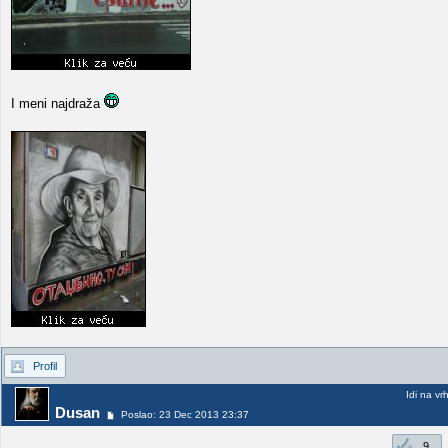
I meni najdraža
Profil
Idi na vr
Dusan
Poslao: 23 Dec 2013 23:37
9