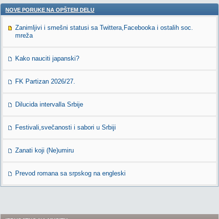
NOVE PORUKE NA OPŠTEM DELU
Zanimljivi i smešni statusi sa Twittera,Facebooka i ostalih soc.
mreža
Kako nauciti japanski?
FK Partizan 2026/27.
Dilucida intervalla Srbije
Festivali,svečanosti i sabori u Srbiji
Zanati koji (Ne)umiru
Prevod romana sa srpskog na engleski