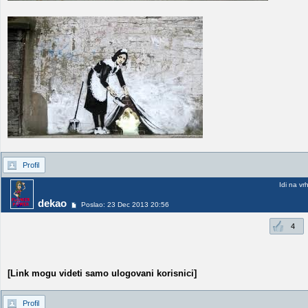
Profil
Idi na vr
dekao
Poslao: 23 Dec 2013 20:56
4
[Link mogu videti samo ulogovani korisnici]
Profil