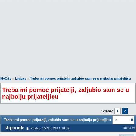
»
»
MyCity
Ljubav
Treba mi pomoc prijatelji, zaljubio sam se u najbolju prijateljicu
Treba mi pomoc prijatelji, zaljubio sam se u
najbolju prijateljicu
Strana:
1
2
Treba mi pomoc prijatelji, zaljubio sam se u najbolju prijateljicu
2
shpongle
Idi na vr
Poslao: 15 Nov 2014 19:09