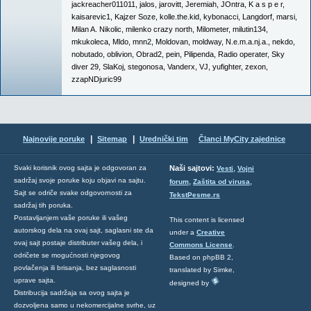
jackreacher011011
,
jalos
,
jarovitt
,
Jeremiah
,
JOntra
,
K a s p e r
,
kaisarevic1
,
Kajzer Soze
,
kolle.the.kid
,
kybonacci
,
Langdorf
,
marsi
,
Milan A. Nikolic
,
milenko crazy north
,
Milometer
,
milutin134
,
mkukoleca
,
Mldo
,
mnn2
,
Moldovan
,
moldway
,
N.e.m.a.nj.a.
,
nekdo
,
nobutado
,
oblivion
,
Obrad2
,
pein
,
Pilipenda
,
Radio operater
,
Sky
diver 29
,
SlaKoj
,
stegonosa
,
Vanderx
,
VJ
,
yufighter
,
zexon
,
zzapNDjuric99
|
|
Najnovije poruke
Sitemap
Urednički tim
Članci MyCity zajednice
,
Svaki korisnik ovog sajta je odgovoran za
Naši sajtovi:
Vesti
Vojni
sadržaj svoje poruke koju objavi na sajtu.
,
,
forum
Zaštita od virusa
Sajt se odriče svake odgovornosti za
TekstPesme.rs
sadržaj tih poruka.
Postavljanjem vaše poruke ili vašeg
This content is licensed
autorskog dela na ovaj sajt, saglasni ste da
under a
Creative
ovaj sajt postaje distributer vašeg dela, i
Commons License
.
odričete se mogućnosti njegovog
Based on phpBB 2,
povlačenja ili brisanja, bez saglasnosti
translated by Simke,
uprave sajta.
designed by
Distribucija sadržaja sa ovog sajta je
dozvoljena samo u nekomercijalne svrhe, uz