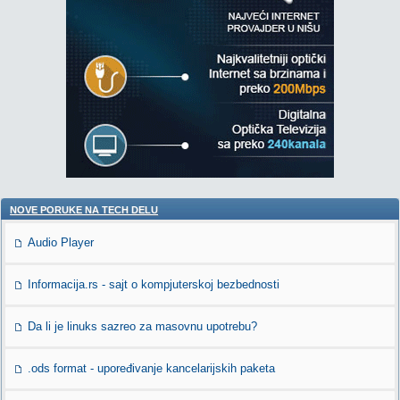
NOVE PORUKE NA TECH DELU
Audio Player
Informacija.rs - sajt o kompjuterskoj bezbednosti
Da li je linuks sazreo za masovnu upotrebu?
.ods format - upoređivanje kancelarijskih paketa