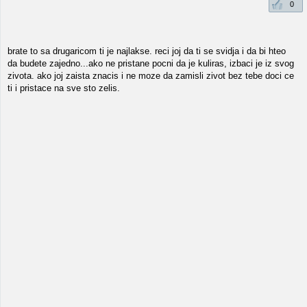
0
brate to sa drugaricom ti je najlakse. reci joj da ti se svidja i da bi hteo
da budete zajedno...ako ne pristane pocni da je kuliras, izbaci je iz svog
zivota. ako joj zaista znacis i ne moze da zamisli zivot bez tebe doci ce
ti i pristace na sve sto zelis.