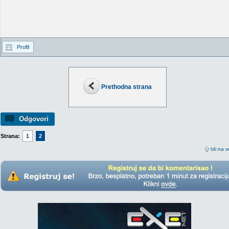
Profil
Prethodna strana
Odgovori
Strana:
1
2
Idi na v