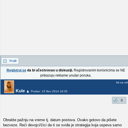
Profil
Registruj se
da bi učestvovao u diskusiji.
Registrovanim korisnicima se NE
prikazuju reklame unutar poruka.
Idi na vr
Kule
Poslao: 15 Nov 2014 19:33
0
Obratite pažnju na vreme tj. datum postova. Ovako gotovo da pišete
bezveze. Reći devojci/čici da ti se sviđa je strategija koja uspeva samo