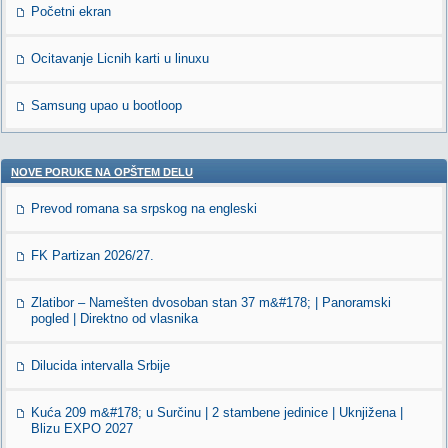
Početni ekran
Ocitavanje Licnih karti u linuxu
Samsung upao u bootloop
NOVE PORUKE NA OPŠTEM DELU
Prevod romana sa srpskog na engleski
FK Partizan 2026/27.
Zlatibor – Namešten dvosoban stan 37 m&#178; | Panoramski
pogled | Direktno od vlasnika
Dilucida intervalla Srbije
Kuća 209 m&#178; u Surčinu | 2 stambene jedinice | Uknjižena |
Blizu EXPO 2027