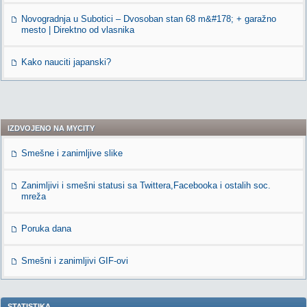
Novogradnja u Subotici – Dvosoban stan 68 m&#178; + garažno
mesto | Direktno od vlasnika
Kako nauciti japanski?
IZDVOJENO NA MYCITY
Smešne i zanimljive slike
Zanimljivi i smešni statusi sa Twittera,Facebooka i ostalih soc.
mreža
Poruka dana
Smešni i zanimljivi GIF-ovi
STATISTIKA