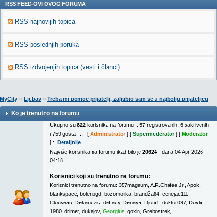
RSS FEED-OVI OVOG FORUMA
RSS najnovijih topica
RSS poslednjih poruka
RSS izdvojenjih topica (vesti i članci)
»
»
MyCity
Ljubav
Treba mi pomoc prijatelji, zaljubio sam se u najbolju prijateljicu
Ko je trenutno na forumu
Ukupno su
822
korisnika na forumu :: 57 registrovanih, 6 sakrivenih
i 759 gosta :: [
Administrator
] [
Supermoderator
] [
Moderator
] ::
Detaljnije
Najviše korisnika na forumu ikad bilo je
20624
- dana 04 Apr 2026
04:18
Korisnici koji su trenutno na forumu:
Korisnici trenutno na forumu:
357magnum
,
A.R.Chafee.Jr.
,
Apok
,
blankspace
,
bolenbgd
,
bozomotika
,
brandža84
,
cenejac111
,
Clouseau
,
Dekanovic
,
deLacy
,
Denaya
,
Djota1
,
doktor097
,
Dovla
1980
,
drimer
,
dukajov
,
Georgius
,
goxin
,
Grebostrek
,