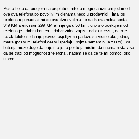
Posto hocu da predjem na preplatu u mtel-u mogu da uzmem jedan od
ova dva telefona po povoljnijim cjenama nego u prodavnici , ima jos
telefona u ponudi ali mi se ova dva svidjaju , e sada ova nokia kosta
349 KM a ericsson 299 KM ali nije ga u 50 km , ono sto ocekujem od
telefona je : dobru kameru i dobar video zapis , dobru mrezu , da nije
tezak telefon , da nije previse osjetljiv na padove sa visine oko jednog
metra (posto mi telefoni cesto ispadaju ,pojma nemam ni ja zasto) , da
baterija moze dugo da traje i to je to posto ja mislim da i nema nista vise
da se trazi od mogucnosti telefona , nadam se da ce te mi pomoci oko
izbora .