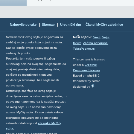
|
|
Najnovije poruke
Sitemap
Urednički tim
Članci MyCity zajednice
,
Svaki korisnik ovog sajta je odgovoran za
Naši sajtovi:
Vesti
Vojni
sadržaj svoje poruke koju objavi na sajtu.
,
,
forum
Zaštita od virusa
Sajt se odriče svake odgovornosti za
TekstPesme.rs
sadržaj tih poruka.
Postavljanjem vaše poruke ili vašeg
This content is licensed
autorskog dela na ovaj sajt, saglasni ste da
under a
Creative
ovaj sajt postaje distributer vašeg dela, i
Commons License
.
odričete se mogućnosti njegovog
Based on phpBB 2,
povlačenja ili brisanja, bez saglasnosti
translated by Simke,
uprave sajta.
designed by
Distribucija sadržaja sa ovog sajta je
dozvoljena samo u nekomercijalne svrhe, uz
obaveznu napomenu da je sadržaj preuzet
sa ovog sajta, i uz obavezno navođenje
adrese MyCity sajta. Za sve ostale vidove
distribucije obavezni ste da prethodno
zatražite odobrenje od
vlasnika MyCity
sajta
.
MyCity pokrenuo, administrira i razvija