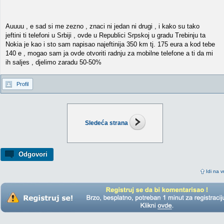
Auuuu , e sad si me zezno , znaci ni jedan ni drugi , i kako su tako
jeftini ti telefoni u Srbiji , ovde u Republici Srpskoj u gradu Trebinju ta
Nokia je kao i sto sam napisao najeftinija 350 km tj. 175 eura a kod tebe
140 e , mogao sam ja ovde otvoriti radnju za mobilne telefone a ti da mi
ih saljes , djelimo zaradu 50-50%
Profil
Sledeća strana
Odgovori
Idi na v