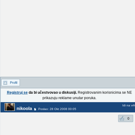
Profil
Registruj se
da bi učestvovao u diskusiji.
Registrovanim korisnicima se NE
prikazuju reklame unutar poruka.
Idi na vr
nikoola
Poslao: 28 Okt 2008 00:05
0