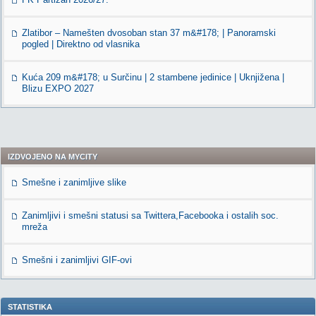
Zlatibor – Namešten dvosoban stan 37 m&#178; | Panoramski
pogled | Direktno od vlasnika
Kuća 209 m&#178; u Surčinu | 2 stambene jedinice | Uknjižena |
Blizu EXPO 2027
IZDVOJENO NA MYCITY
Smešne i zanimljive slike
Zanimljivi i smešni statusi sa Twittera,Facebooka i ostalih soc.
mreža
Smešni i zanimljivi GIF-ovi
STATISTIKA