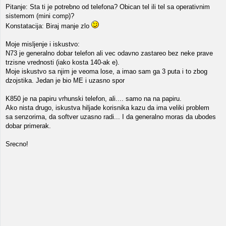
Pitanje: Sta ti je potrebno od telefona? Obican tel ili tel sa operativnim
sistemom (mini comp)?
Konstatacija: Biraj manje zlo
Moje misljenje i iskustvo:
N73 je generalno dobar telefon ali vec odavno zastareo bez neke prave
trzisne vrednosti (iako kosta 140-ak e).
Moje iskustvo sa njim je veoma lose, a imao sam ga 3 puta i to zbog
dzojstika. Jedan je bio ME i uzasno spor
K850 je na papiru vrhunski telefon, ali.... samo na na papiru.
Ako nista drugo, iskustva hiljade korisnika kazu da ima veliki problem
sa senzorima, da softver uzasno radi... I da generalno moras da ubodes
dobar primerak.
Srecno!