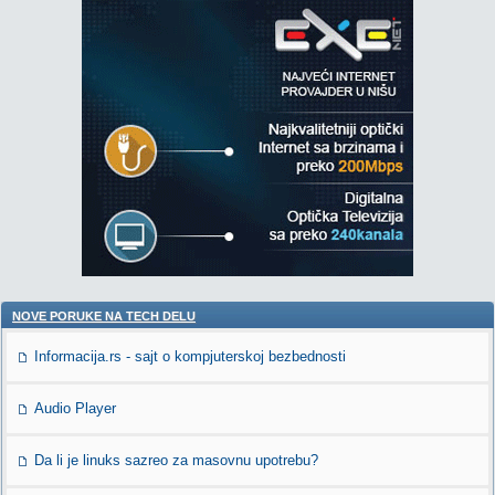
NOVE PORUKE NA TECH DELU
Informacija.rs - sajt o kompjuterskoj bezbednosti
Audio Player
Da li je linuks sazreo za masovnu upotrebu?