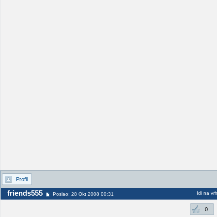
Profil
friends555
Idi na vr
Poslao: 28 Okt 2008 00:31
0