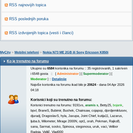
RSS najnovijih topica
RSS poslednjih poruka
RSS izdvojenjih topica (vesti i članci)
»
»
MyCity
Mobilni telefoni
Nokia N73 ME 2GB ili Sony Ericsson K850i
Ko je trenutno na forumu
Ukupno su
6584
korisnika na forumu :: 35 registrovanih, 1 sakriven
i 6548 gosta :: [
Administrator
] [
Supermoderator
] [
Moderator
] ::
Detaljnije
Najviše korisnika na forumu ikad bilo je
20624
- dana 04 Apr 2026
04:18
Korisnici koji su trenutno na forumu:
Korisnici trenutno na forumu:
9191vs
,
aramis s
,
Betty25
,
bojank
,
bpvl
,
BraneS
,
Bubimir
,
Bushek
,
Chainsaw
,
cojapop
,
djordjemiklusev
,
djuradj
,
DragoslavS
,
hyla
,
Jaxupa
,
Joint Chief
,
kutija11
,
Lazarus
,
ljuba.b
,
Milometer
,
Mirage 2000N
,
opt1
,
orah
,
Pekman
,
RajkoB
,
sana
,
Sarmat
,
sosko
,
Spinosa
,
stegonosa
,
uruk
,
vaci
,
Velibor
Radoja
,
Vidlič
,
Vlad000