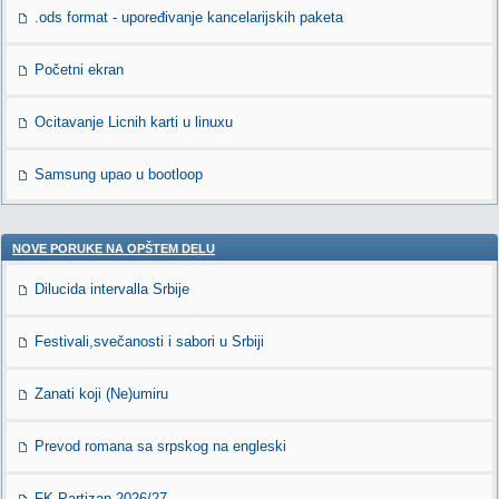
.ods format - upoređivanje kancelarijskih paketa
Početni ekran
Ocitavanje Licnih karti u linuxu
Samsung upao u bootloop
NOVE PORUKE NA OPŠTEM DELU
Dilucida intervalla Srbije
Festivali,svečanosti i sabori u Srbiji
Zanati koji (Ne)umiru
Prevod romana sa srpskog na engleski
FK Partizan 2026/27.