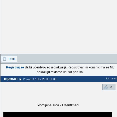
Profil
Registruj se
da bi učestvovao u diskusiji.
Registrovanim korisnicima se NE
prikazuju reklame unutar poruka.
mpman
Idi na vr
Poslao: 17 Dec 2016 16:36
0
Slomljena srca - Džentlmeni