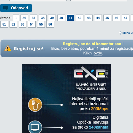
Odgovori
Strana:
1
36
37
38
39
40
41
42
43
44
45
46
47
51
52
53
54
55
56
Idi na v