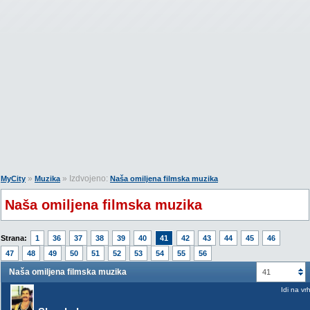
»
» Izdvojeno:
MyCity
Muzika
Naša omiljena filmska muzika
Naša omiljena filmska muzika
Strana:
1
36
37
38
39
40
41
42
43
44
45
46
47
48
49
50
51
52
53
54
55
56
Naša omiljena filmska muzika
41
Idi na vr