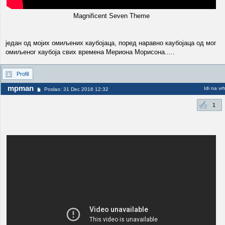
Magnificent Seven Theme
један од мојих омиљених каубојаца, поред наравно каубојаца од мог
омиљеног каубоја свих времена Мериона Морисона.....
Profil
mpman
Idi na vr
Poslao: 31 Dec 2016 12:32
1