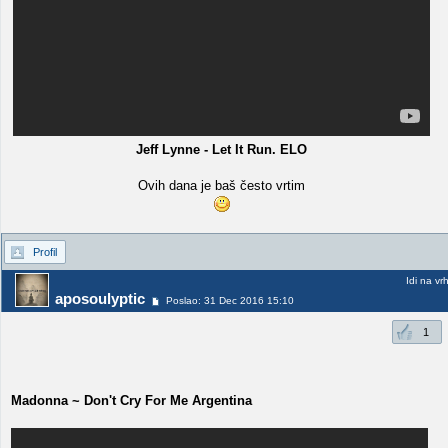
Jeff Lynne - Let It Run. ELO
Ovih dana je baš često vrtim
Profil
Idi na vr
aposoulyptic
Poslao: 31 Dec 2016 15:10
1
Madonna ~ Don't Cry For Me Argentina