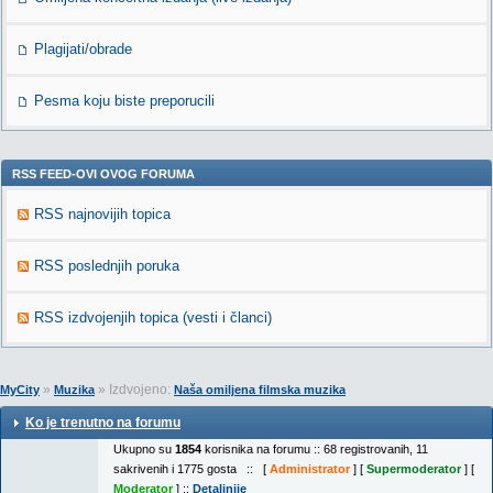
Plagijati/obrade
Pesma koju biste preporucili
RSS FEED-OVI OVOG FORUMA
RSS najnovijih topica
RSS poslednjih poruka
RSS izdvojenjih topica (vesti i članci)
»
» Izdvojeno:
MyCity
Muzika
Naša omiljena filmska muzika
Ko je trenutno na forumu
Ukupno su
1854
korisnika na forumu :: 68 registrovanih, 11
sakrivenih i 1775 gosta :: [
Administrator
] [
Supermoderator
] [
Moderator
] ::
Detaljnije