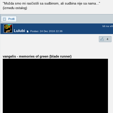
"Možda smo mi rasčistili sa sudbinom, ali sudbina nije sa nama..."
(između ostalog)
Profil
Idi na vr
Lulubi
Poslao: 24 Dec 2016 22:36
4
vangelis - memories of green (blade runner)