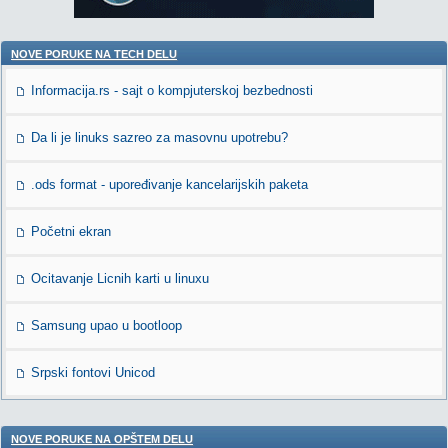
NOVE PORUKE NA TECH DELU
Informacija.rs - sajt o kompjuterskoj bezbednosti
Da li je linuks sazreo za masovnu upotrebu?
.ods format - upoređivanje kancelarijskih paketa
Početni ekran
Ocitavanje Licnih karti u linuxu
Samsung upao u bootloop
Srpski fontovi Unicod
NOVE PORUKE NA OPŠTEM DELU