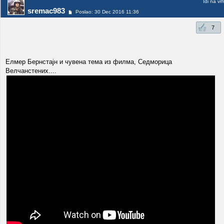
Idi na vr
sremac983
Poslao: 30 Dec 2016 11:36
7
Елмер Бернстајн и чувена тема из филма, Седморица
Велчанстених....