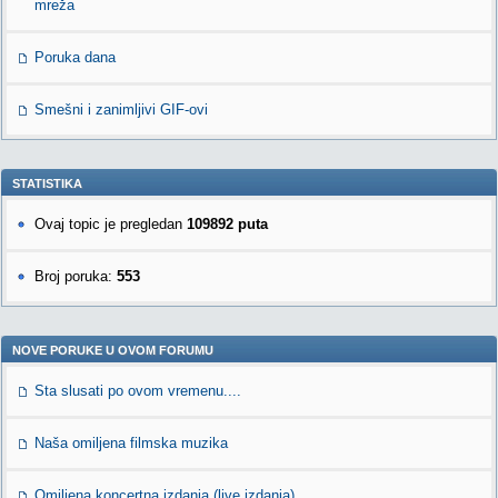
mreža
Poruka dana
Smešni i zanimljivi GIF-ovi
STATISTIKA
Ovaj topic je pregledan
109892 puta
Broj poruka:
553
NOVE PORUKE U OVOM FORUMU
Sta slusati po ovom vremenu....
Naša omiljena filmska muzika
Omiljena koncertna izdanja (live izdanja)