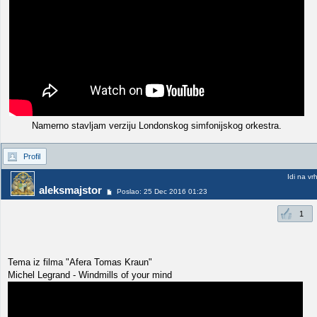
Namerno stavljam verziju Londonskog simfonijskog orkestra.
Profil
Idi na vr
aleksmajstor
Poslao: 25 Dec 2016 01:23
1
Tema iz filma "Afera Tomas Kraun"
Michel Legrand - Windmills of your mind