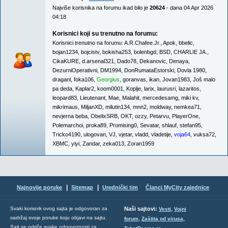
Najviše korisnika na forumu ikad bilo je
20624
- dana 04 Apr 2026
04:18
Korisnici koji su trenutno na forumu:
Korisnici trenutno na forumu:
A.R.Chafee.Jr.
,
Apok
,
bbelic
,
bojan1234
,
bojcistv
,
bokisha253
,
bolenbgd
,
BSD
,
CHARLIE JA.
,
CikaKURE
,
d.arsenal321
,
Dado78
,
Dekanovic
,
Denaya
,
DezurniOperativni
,
DM1994
,
DonRumataEstorski
,
Dovla 1980
,
draganl
,
foka106
,
Georgius
,
goranvas
,
ikan
,
Jovan1983
,
Još malo
pa deda
,
Kaplar2
,
koom0001
,
Koplje
,
larix
,
laurusri
,
lazaritos
,
leopard83
,
Lieutenant
,
Mae
,
Malahit
,
mercedesamg
,
miki kv
,
mikrimaus
,
MiljanXD
,
milutin134
,
mnn2
,
moldway
,
nemkea71
,
nevjerna beba
,
ObelixSRB
,
OKT
,
ozzy
,
Petarvu
,
PlayerOne
,
Polemarchoi
,
proka89
,
Promising0
,
Sevatar
,
shlauf
,
stefan95
,
Tricko4190
,
ulogovan
,
VJ
,
vjetar
,
vladd
,
vladetije
,
voja64
,
vuksa72
,
XBMC
,
yiyi
,
Zandar
,
zeka013
,
Zoran1959
|
|
Najnovije poruke
Sitemap
Urednički tim
Članci MyCity zajednice
,
Svaki korisnik ovog sajta je odgovoran za
Naši sajtovi:
Vesti
Vojni
sadržaj svoje poruke koju objavi na sajtu.
,
,
forum
Zaštita od virusa
Sajt se odriče svake odgovornosti za