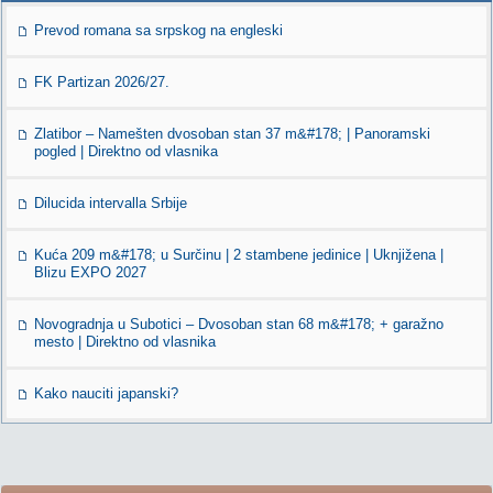
Prevod romana sa srpskog na engleski
FK Partizan 2026/27.
Zlatibor – Namešten dvosoban stan 37 m&#178; | Panoramski
pogled | Direktno od vlasnika
Dilucida intervalla Srbije
Kuća 209 m&#178; u Surčinu | 2 stambene jedinice | Uknjižena |
Blizu EXPO 2027
Novogradnja u Subotici – Dvosoban stan 68 m&#178; + garažno
mesto | Direktno od vlasnika
Kako nauciti japanski?