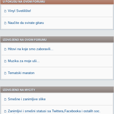
U FOKUSU NA OVOM FORUMU
Vinyl Svetilište!
Naučite da svirate gitaru
IZDVOJENO NA OVOM FORUMU
Hitovi na koje smo zaboravili...
Muzika za moje uši...
Tematski maraton
IZDVOJENO NA MYCITY
Smešne i zanimljive slike
Zanimljivi i smešni statusi sa Twittera,Facebooka i ostalih soc.