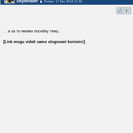
Skywhaler
Poslao: 17 Dec 2016 12:30
1
... и за то имамо посебну тему...
[Link mogu videti samo ulogovani korisnici]