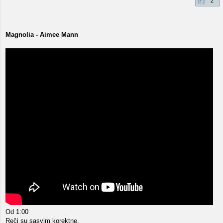
2
Magnolia - Aimee Mann
Od 1:00
Reči su sasvim korektne.