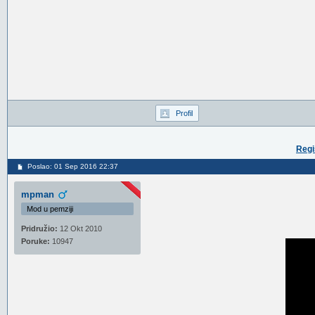
Profil
Regi
Poslao: 01 Sep 2016 22:37
mpman
Mod u pemziji
Pridružio:
12 Okt 2010
Poruke:
10947