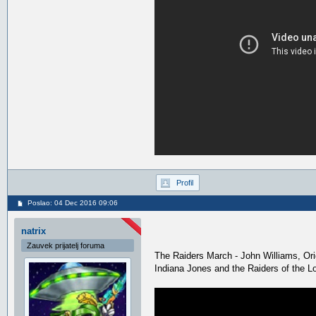
Profil
Poslao: 04 Dec 2016 09:06
natrix
Zauvek prijatelj foruma
The Raiders March - John Williams, Ori
Indiana Jones and the Raiders of the L