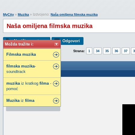
»
» Izdvojeno:
MyCity
Muzika
Naša omiljena filmska muzika
Naša omiljena filmska muzika
Napiši novu temu
Odgovori
Možda tražite i:
Strana:
1
34
35
36
37
3
Filmska
muzika
Naša omiljena filmska muzika
filmska
muzika
-
soundtrack
Poslao: 01 Sep 2016 22:00
muzika
iz kratkog
filma
-
mpman
pomoć
Mod u pemziji
Muzika
Pridružio:
iz
12 Okt 2010
filma
Poruke:
10947