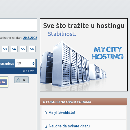
apisano na dan:
29.3.2008
53
54
55
56
39
stranicu:
Idi na vrh
0
U FOKUSU NA OVOM FORUMU
Vinyl Svetilište!
Naučite da svirate gitaru