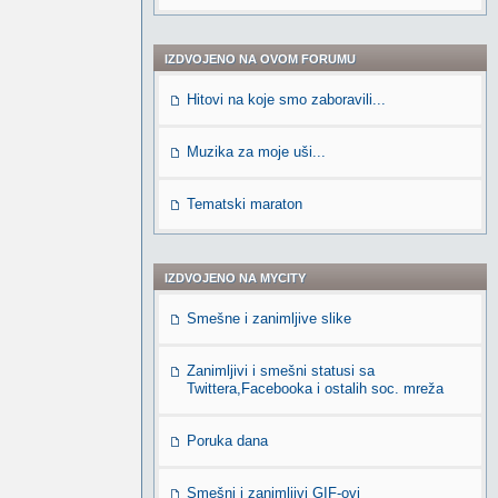
IZDVOJENO NA OVOM FORUMU
Hitovi na koje smo zaboravili...
Muzika za moje uši...
Tematski maraton
IZDVOJENO NA MYCITY
Smešne i zanimljive slike
Zanimljivi i smešni statusi sa
Twittera,Facebooka i ostalih soc. mreža
Poruka dana
Smešni i zanimljivi GIF-ovi