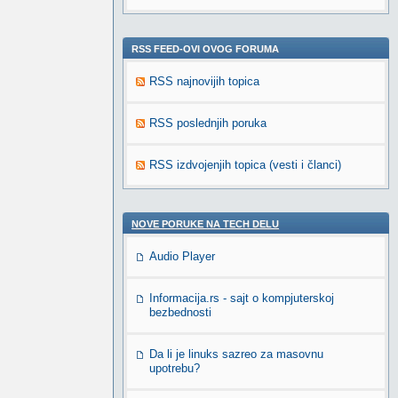
RSS FEED-OVI OVOG FORUMA
RSS najnovijih topica
RSS poslednjih poruka
RSS izdvojenjih topica (vesti i članci)
NOVE PORUKE NA TECH DELU
Audio Player
Informacija.rs - sajt o kompjuterskoj
bezbednosti
Da li je linuks sazreo za masovnu
upotrebu?