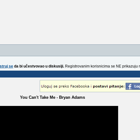
struj se
da bi učestvovao u diskusiji.
Registrovanim korisnicima se NE prikazuju 
You Can't Take Me - Bryan Adams