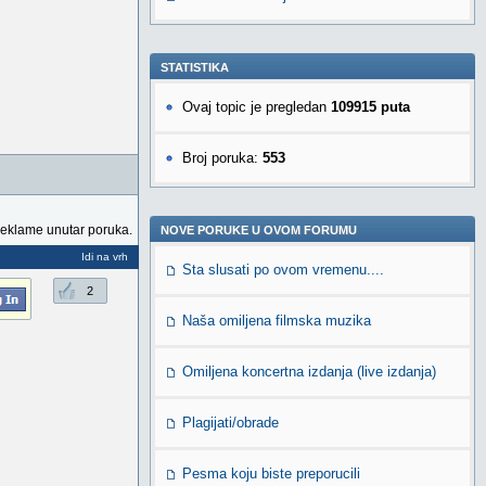
STATISTIKA
Ovaj topic je pregledan
109915 puta
Broj poruka:
553
reklame unutar poruka.
NOVE PORUKE U OVOM FORUMU
Idi na vrh
Sta slusati po ovom vremenu....
2
Naša omiljena filmska muzika
Omiljena koncertna izdanja (live izdanja)
Plagijati/obrade
Pesma koju biste preporucili