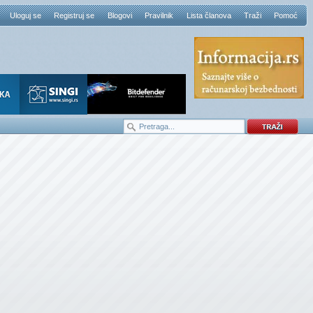
Uloguj se
Registruj se
Blogovi
Pravilnik
Lista članova
Traži
Pomoć