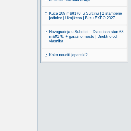
Kuća 209 m&#178; u Surčinu | 2 stambene
jedinice | Uknjižena | Blizu EXPO 2027
Novogradnja u Subotici – Dvosoban stan 68
m&#178; + garažno mesto | Direktno od
vlasnika
Kako nauciti japanski?