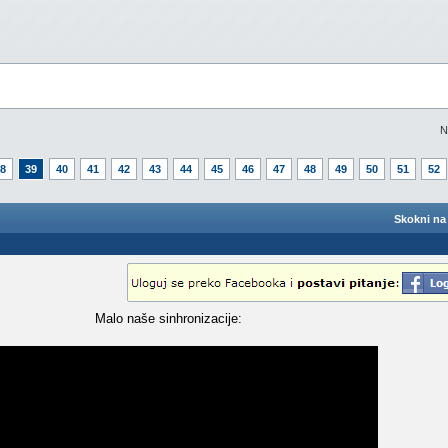
N
8
39
40
41
42
43
44
45
46
47
48
49
50
51
52
Skokni na 
Malo naše sinhronizacije: