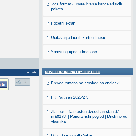
.ods format - upoređivanje kancelarijskih
paketa
Početni ekran
Ocitavanje Licnih karti u linuxu
Samsung upao u bootloop
NOVE PORUKE NA OPŠTEM DELU
Idi na vrh
2
Prevod romana sa srpskog na engleski
FK Partizan 2026/27.
Zlatibor – Namešten dvosoban stan 37
m&#178; | Panoramski pogled | Direktno od
vlasnika
Dilucida intervalla Srbije