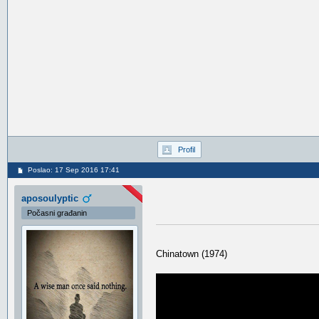
Profil
Poslao: 17 Sep 2016 17:41
aposoulyptic
Počasni građanin
Chinatown (1974)