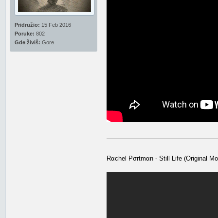
Pridružio:
15 Feb 2016
Poruke:
802
Gde živiš:
Gore
Rαchel Pσrtmαn - Still Life (Original M