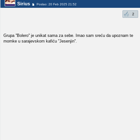
Sirius
Poslao: 20 Feb 2025 21:52
2
Grupa ''Bolero'' je unikat sama za sebe. Imao sam sreću da upoznam te
momke u sarajevskom kafiću ''Jesenjin''.