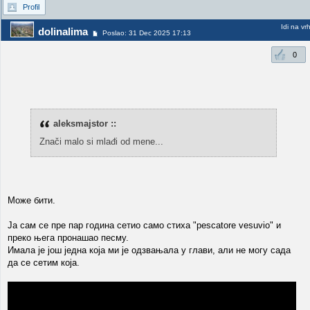
Profil
Idi na vr
dolinalima
Poslao: 31 Dec 2025 17:13
0
aleksmajstor ::
Znači malo si mlađi od mene...
Може бити.
Ја сам се пре пар годинa сетио само стиха "pescatore vesuvio" и
преко њега пронашао песму.
Имала је још једна која ми је одзвањала у глави, али не могу сада
да се сетим која.