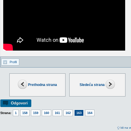
Profil
Prethodna strana
Sledeća strana
Odgovori
Strana:
1
158
159
160
161
162
163
164
Idi na v