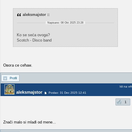
aleksmajstor ::
Napisano: 08 Okt 2025 23:28
Ko se seća ovoga?
Scotch - Disco band
Овога се сећам.
Profil
Idi na vr
aleksmajstor
Poslao: 31 Dec 2025 12:41
1
Znači malo si mlađi od mene...