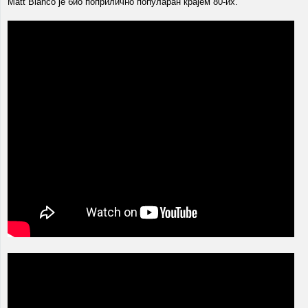
Matt Bianco је био поприлично популаран крајем 80-их.