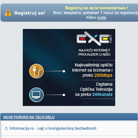
NOVE PORUKE NA TECH DELU
Informacija.rs - sajt o kompjuterskoj bezbednosti