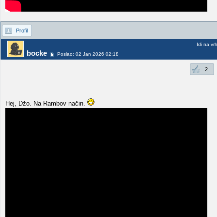
Profil
Idi na vr
bocke
Poslao: 02 Jan 2026 02:18
2
Hej, Džo. Na Rambov način.