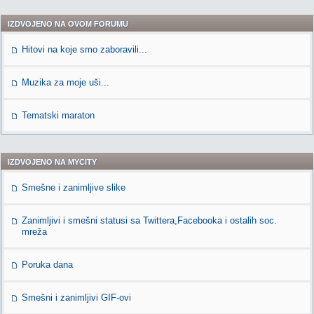
IZDVOJENO NA OVOM FORUMU
Hitovi na koje smo zaboravili...
Muzika za moje uši...
Tematski maraton
IZDVOJENO NA MYCITY
Smešne i zanimljive slike
Zanimljivi i smešni statusi sa Twittera,Facebooka i ostalih soc.
mreža
Poruka dana
Smešni i zanimljivi GIF-ovi