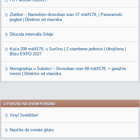
Zlatibor – Namešten dvosoban stan 37 m&#178; | Panoramski
pogled | Direktno od vlasnika
Dilucida intervalla Srbije
Kuća 209 m&#178; u Surčinu | 2 stambene jedinice | Uknjižena |
Blizu EXPO 2027
Novogradnja u Subotici – Dvosoban stan 68 m&#178; + garažno
mesto | Direktno od vlasnika
U FOKUSU NA OVOM FORUMU
Vinyl Svetilište!
Naučite da svirate gitaru