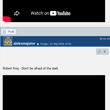
Profil
Idi na vr
aleksmajstor
Poslao: 21 Maj 2026 10:51
0
Robert Krej - Don't be afraid of the dark