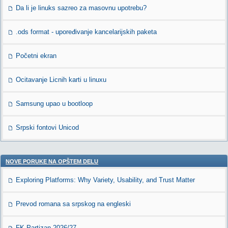
Da li je linuks sazreo za masovnu upotrebu?
.ods format - upoređivanje kancelarijskih paketa
Početni ekran
Ocitavanje Licnih karti u linuxu
Samsung upao u bootloop
Srpski fontovi Unicod
NOVE PORUKE NA OPŠTEM DELU
Exploring Platforms: Why Variety, Usability, and Trust Matter
Prevod romana sa srpskog na engleski
FK Partizan 2026/27.