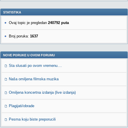
STATISTIKA
Ovaj topic je pregledan
240792 puta
Broj poruka:
1637
NOVE PORUKE U OVOM FORUMU
Sta slusati po ovom vremenu....
Naša omiljena filmska muzika
Omiljena koncertna izdanja (live izdanja)
Plagijati/obrade
Pesma koju biste preporucili