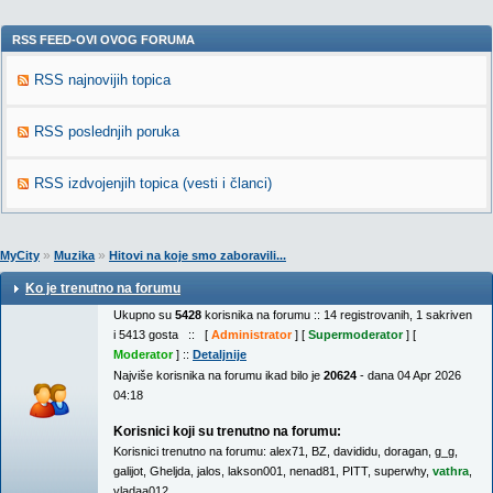
RSS FEED-OVI OVOG FORUMA
RSS najnovijih topica
RSS poslednjih poruka
RSS izdvojenjih topica (vesti i članci)
»
»
MyCity
Muzika
Hitovi na koje smo zaboravili...
Ko je trenutno na forumu
Ukupno su
5428
korisnika na forumu :: 14 registrovanih, 1 sakriven
i 5413 gosta :: [
Administrator
] [
Supermoderator
] [
Moderator
] ::
Detaljnije
Najviše korisnika na forumu ikad bilo je
20624
- dana 04 Apr 2026
04:18
Korisnici koji su trenutno na forumu:
Korisnici trenutno na forumu:
alex71
,
BZ
,
davididu
,
doragan
,
g_g
,
galijot
,
Gheljda
,
jalos
,
lakson001
,
nenad81
,
PITT
,
superwhy
,
vathra
,
vladaa012