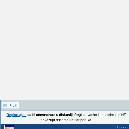
Profil
Registruj se
da bi učestvovao u diskusiji.
Registrovanim korisnicima se NE
prikazuju reklame unutar poruka.
Idi na vr