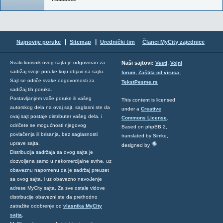
|
|
Najnovije poruke
Sitemap
Urednički tim
Članci MyCity zajednice
,
Svaki korisnik ovog sajta je odgovoran za
Naši sajtovi:
Vesti
Vojni
sadržaj svoje poruke koju objavi na sajtu.
,
,
forum
Zaštita od virusa
Sajt se odriče svake odgovornosti za
TekstPesme.rs
sadržaj tih poruka.
Postavljanjem vaše poruke ili vašeg
This content is licensed
autorskog dela na ovaj sajt, saglasni ste da
under a
Creative
ovaj sajt postaje distributer vašeg dela, i
Commons License
.
odričete se mogućnosti njegovog
Based on phpBB 2,
povlačenja ili brisanja, bez saglasnosti
translated by Simke,
uprave sajta.
designed by
Distribucija sadržaja sa ovog sajta je
dozvoljena samo u nekomercijalne svrhe, uz
obaveznu napomenu da je sadržaj preuzet
sa ovog sajta, i uz obavezno navođenje
adrese MyCity sajta. Za sve ostale vidove
distribucije obavezni ste da prethodno
zatražite odobrenje od
vlasnika MyCity
sajta
.