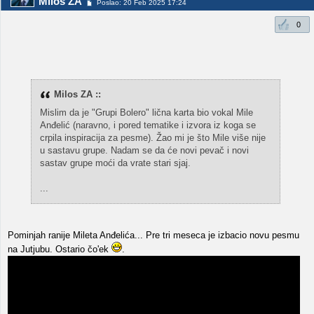
Milos ZA
Poslao: 20 Feb 2025 17:24
0
Milos ZA ::
Mislim da je "Grupi Bolero" lična karta bio vokal Mile
Anđelić (naravno, i pored tematike i izvora iz koga se
crpila inspiracija za pesme). Žao mi je što Mile više nije
u sastavu grupe. Nadam se da će novi pevač i novi
sastav grupe moći da vrate stari sjaj.
...
Pominjah ranije Mileta Anđelića... Pre tri meseca je izbacio novu pesmu
na Jutjubu. Ostario čo'ek
.