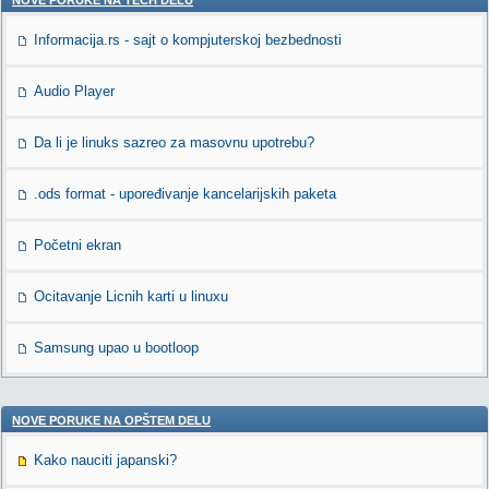
NOVE PORUKE NA TECH DELU
Informacija.rs - sajt o kompjuterskoj bezbednosti
Audio Player
Da li je linuks sazreo za masovnu upotrebu?
.ods format - upoređivanje kancelarijskih paketa
Početni ekran
Ocitavanje Licnih karti u linuxu
Samsung upao u bootloop
NOVE PORUKE NA OPŠTEM DELU
Kako nauciti japanski?