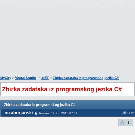
»
->
»
MyCity
Visual Studio
.NET
Zbirka zadataka iz programskog jezika C#
Zbirka zadataka iz programskog jezika C#
Zbirka zadataka iz programskog jezika C#
mzahorjanski
Idi na vr
Poslao: 01 Jun 2018 07:01
1