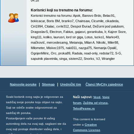
04:18
Korisnici koji su trenutno na forumu:
Korisnici trenutno na forumu:
Apok
,
Banovo Brdo
,
Belac91
,
bokicacar
,
Boris BM
,
branko7
,
Chainsaw
,
Cicumile
,
cikadeda
,
Ciri1994
,
Citalac
,
cvrle312
,
Despot Đurađ
,
Dežurni pod palubom
,
DragoslavS
,
Electron
,
Fabius
,
gajasvi
,
gorankuba
,
Ir
,
Kajzer Soze
,
king111
,
koliko
,
laurusri
,
lord sir giga
,
Lotus
,
lucko1
,
Marko43
,
mačković
,
mercedesamg
,
Metanoja
,
Milan A. Nikolic
,
Miler88
,
Milometer
,
Miskec1975
,
naki011
,
nazgul75
,
Nemanja Opalić
,
OgnjenMitric
,
Orc
,
proka89
,
Radula
,
read-only
,
redstar72
,
S-G
,
saputnik plavetnila
,
singa
,
sistem22
,
Snorks
,
VJ
,
Wrangler
|
|
Najnovije poruke
Sitemap
Urednički tim
Članci MyCity zajednice
,
Svaki korisnik ovog sajta je odgovoran za
Naši sajtovi:
Vesti
Vojni
sadržaj svoje poruke koju objavi na sajtu.
,
,
forum
Zaštita od virusa
Sajt se odriče svake odgovornosti za
TekstPesme.rs
sadržaj tih poruka.
Postavljanjem vaše poruke ili vašeg
This content is licensed
autorskog dela na ovaj sajt, saglasni ste da
under a
Creative
ovaj sajt postaje distributer vašeg dela, i
Commons License
.