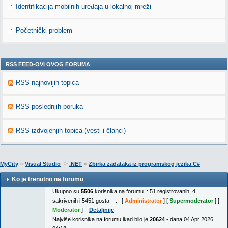
Identifikacija mobilnih uređaja u lokalnoj mreži
Početnički problem
RSS FEED-OVI OVOG FORUMA
RSS najnovijih topica
RSS poslednjih poruka
RSS izdvojenjih topica (vesti i članci)
»
->
»
MyCity
Visual Studio
.NET
Zbirka zadataka iz programskog jezika C#
Ko je trenutno na forumu
Ukupno su
5506
korisnika na forumu :: 51 registrovanih, 4
sakrivenih i 5451 gosta :: [
Administrator
] [
Supermoderator
] [
Moderator
] ::
Detaljnije
Najviše korisnika na forumu ikad bilo je
20624
- dana 04 Apr 2026