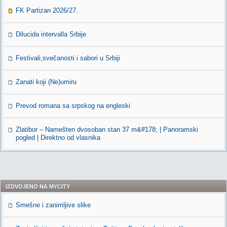
FK Partizan 2026/27.
Dilucida intervalla Srbije
Festivali,svečanosti i sabori u Srbiji
Zanati koji (Ne)umiru
Prevod romana sa srpskog na engleski
Zlatibor – Namešten dvosoban stan 37 m&#178; | Panoramski
pogled | Direktno od vlasnika
IZDVOJENO NA MYCITY
Smešne i zanimljive slike