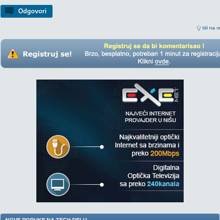
Odgovori
Idi na v