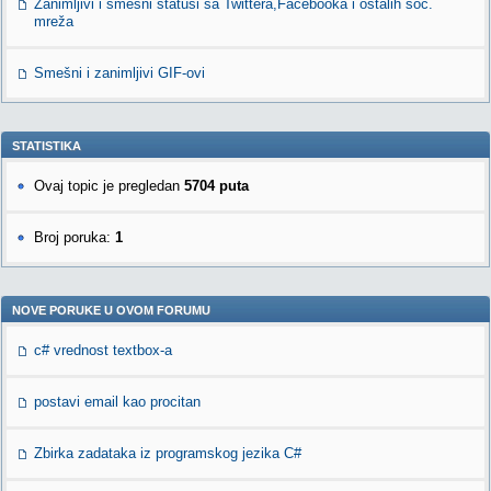
Zanimljivi i smešni statusi sa Twittera,Facebooka i ostalih soc.
mreža
Smešni i zanimljivi GIF-ovi
STATISTIKA
Ovaj topic je pregledan
5704 puta
Broj poruka:
1
NOVE PORUKE U OVOM FORUMU
c# vrednost textbox-a
postavi email kao procitan
Zbirka zadataka iz programskog jezika C#