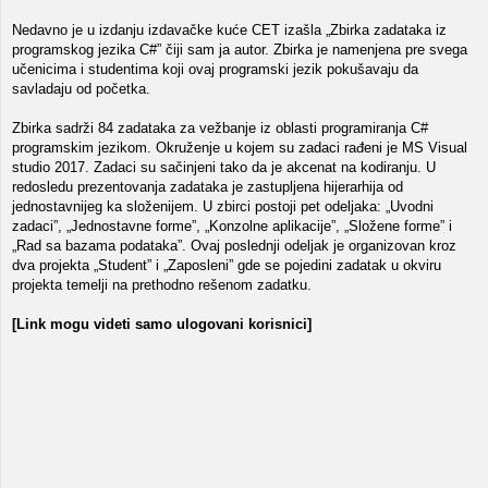
Nedavno je u izdanju izdavačke kuće CET izašla „Zbirka zadataka iz
programskog jezika C#” čiji sam ja autor. Zbirka je namenjena pre svega
učenicima i studentima koji ovaj programski jezik pokušavaju da
savladaju od početka.
Zbirka sadrži 84 zadataka za vežbanje iz oblasti programiranja C#
programskim jezikom. Okruženje u kojem su zadaci rađeni je MS Visual
studio 2017. Zadaci su sačinjeni tako da je akcenat na kodiranju. U
redosledu prezentovanja zadataka je zastupljena hijerarhija od
jednostavnijeg ka složenijem. U zbirci postoji pet odeljaka: „Uvodni
zadaci”, „Jednostavne forme”, „Konzolne aplikacije”, „Složene forme” i
„Rad sa bazama podataka”. Ovaj poslednji odeljak je organizovan kroz
dva projekta „Student” i „Zaposleni” gde se pojedini zadatak u okviru
projekta temelji na prethodno rešenom zadatku.
[Link mogu videti samo ulogovani korisnici]