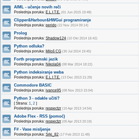
AIML - učenje novih reči
Poslednja poruka:
E.L.I.T.E.
(01 Jun 2015 19:48)
Clipper&Harbour&HWGui programiranje
Poslednja poruka:
perido
(22 Nov 2014 09:14)
Prolog
Poslednja poruka:
Shadow124
(10 Okt 2014 16:42)
Python odluka?
Poslednja poruka:
Miloš CG
(30 Jul 2014 19:45)
Forth programski jezik
Poslednja poruka:
Nikola04
(08 Mar 2014 18:22)
Python indeksiranje weba
Poslednja poruka:
E.L.I.T.E.
(13 Dec 2013 21:29)
Commodore BASIC
Poslednja poruka:
ivance95
(08 Nov 2013 15:04)
Python 3 - odakle učiti?
[ Strana:
1
,
2
]
Poslednja poruka:
respectzr
(10 Apr 2013 14:54)
Adobe Flex - RSS (pomoć)
Poslednja poruka:
respectzr
(05 Apr 2013 20:19)
F# - Vase misljenje
Poslednja poruka:
Srki_82
(17 Feb 2013 11:48)