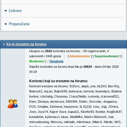
Linkove
Preporučene
Ko je trenutno na forumu
Ukupno su
2542
korisnika na forumu :: 93 registrovanih, 4
sakrivenih i 2445 gosta :: [
Administrator
] [
Supermoderator
] [
Moderator
] ::
Detaljnije
Najviše korisnika na forumu ikad bilo je
20624
- dana 04 Apr 2026
04:18
Korisnici koji su trenutno na forumu:
Korisnici trenutno na forumu:
9191vs
,
aleph_one
,
ALEXV
,
Ben Roj
,
Bobrock1
,
boj.an
,
Bojke549
,
bokicacar
,
boromir
,
boskelazo
,
Bubimir
,
bunker
,
chichabg
,
Clouseau
,
CrazyDiablo
,
curiosity
,
d.arsenal321
,
Dare
,
Denaya
,
dexteroza
,
DM1994
,
Dolinc
,
Dorcolac
,
draganca
,
FOX
,
Gheljda
,
Gitzherai
,
howyesno
,
Iii
,
IQ116
,
Ivoo
,
Joja
,
JOntra
,
Jose
,
Jozo74
,
Kajzer Soze
,
kaput21
,
Klonfer83
,
Koridor
,
Krajišnik97
,
kuntakinte
,
kybonacci
,
lukac
,
MadMike
,
Marko Marković
,
mat
,
mercedesamg
,
Mercury
,
mikhailo
,
mikrimaus
,
Milan A. Nikolic
,
MrG
,