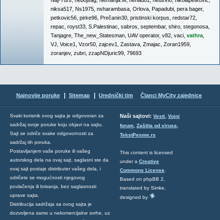
Naj-Turs
,
nebojsag
,
Nemanja.M
,
nenad81
,
neutrino
,
nikolapetkovic
,
niksa517
,
Ns1975
,
nsharambasa
,
Orlova
,
Papadubi
,
pera bager
,
petkovic56
,
pirke96
,
Prečanin30
,
pristinski korpus
,
redstar72
,
repac
,
royst33
,
S.Palestinac
,
sabros
,
septembar
,
shiro
,
stegonosa
,
Tanjagre
,
The_new_Statesman
,
UAV operator
,
v82
,
vaci
,
vathra
,
VJ
,
Voice1
,
Vzor50
,
zajcev1
,
Zastava
,
Zmajac
,
Zoran1959
,
zoranjev
,
zubri
,
zzapNDjuric99
,
79693
|
|
Najnovije poruke
Sitemap
Urednički tim
Članci MyCity zajednice
,
Svaki korisnik ovog sajta je odgovoran za
Naši sajtovi:
Vesti
Vojni
sadržaj svoje poruke koju objavi na sajtu.
,
,
forum
Zaštita od virusa
Sajt se odriče svake odgovornosti za
TekstPesme.rs
sadržaj tih poruka.
Postavljanjem vaše poruke ili vašeg
This content is licensed
autorskog dela na ovaj sajt, saglasni ste da
under a
Creative
ovaj sajt postaje distributer vašeg dela, i
Commons License
.
odričete se mogućnosti njegovog
Based on phpBB 2,
povlačenja ili brisanja, bez saglasnosti
translated by Simke,
uprave sajta.
designed by
Distribucija sadržaja sa ovog sajta je
dozvoljena samo u nekomercijalne svrhe, uz