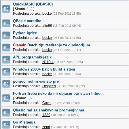
QuickBASIC (QBASIC)
[ Strana:
1
,
2
]
Poslednja poruka:
bocke
(21 Feb 2011 18:55)
QBasic naredbe
Poslednja poruka:
aljo96
(16 Feb 2011 09:46)
Python igrice
Poslednja poruka:
bocke
(07 Feb 2011 17:56)
Članak:
Batch tip: testiranje za direktorijum
Poslednja poruka:
bocke
(25 Okt 2010 12:47)
APL programski jezik
Poslednja poruka:
N1k0l4
(08 Sep 2010 10:25)
Windows 2000+ batch build sistem
Poslednja poruka:
bocke
(09 Jun 2010 13:04)
pomoc molim vas sto pre
Poslednja poruka:
Drspeed
(30 Jan 2010 00:22)
Fortran Treba neko da mi objasni par stvari hitno!
[ Strana:
1
,
2
]
Poslednja poruka:
Ceva
(22 Jan 2010 18:00)
Qbasic rad sa znakovnim promenjivima
Poslednja poruka:
1389
(18 Jan 2010 10:47)
Go Misljenja
Poslednja poruka:
zend
(17 Jan 2010 09:38)