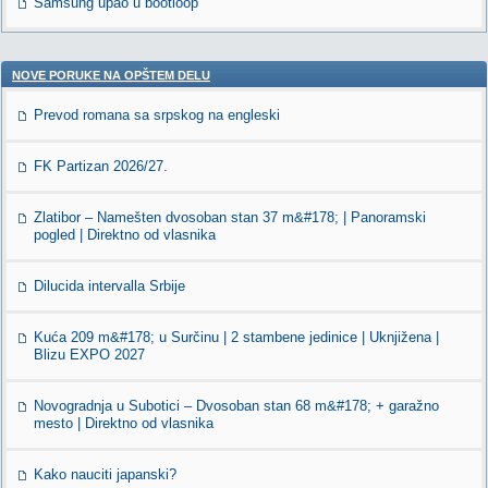
Samsung upao u bootloop
NOVE PORUKE NA OPŠTEM DELU
Prevod romana sa srpskog na engleski
FK Partizan 2026/27.
Zlatibor – Namešten dvosoban stan 37 m&#178; | Panoramski
pogled | Direktno od vlasnika
Dilucida intervalla Srbije
Kuća 209 m&#178; u Surčinu | 2 stambene jedinice | Uknjižena |
Blizu EXPO 2027
Novogradnja u Subotici – Dvosoban stan 68 m&#178; + garažno
mesto | Direktno od vlasnika
Kako nauciti japanski?