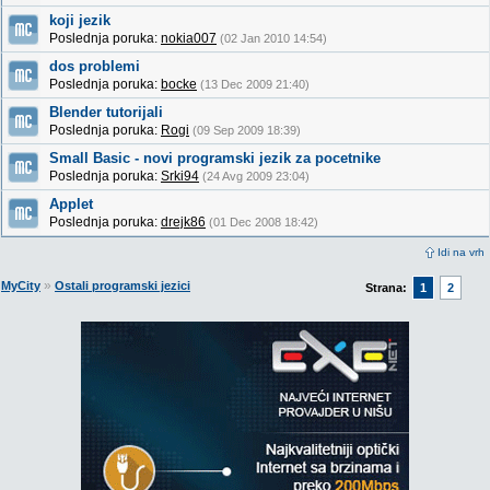
koji jezik
Poslednja poruka:
nokia007
(02 Jan 2010 14:54)
dos problemi
Poslednja poruka:
bocke
(13 Dec 2009 21:40)
Blender tutorijali
Poslednja poruka:
Rogi
(09 Sep 2009 18:39)
Small Basic - novi programski jezik za pocetnike
Poslednja poruka:
Srki94
(24 Avg 2009 23:04)
Applet
Poslednja poruka:
drejk86
(01 Dec 2008 18:42)
Idi na vrh
»
MyCity
Ostali programski jezici
Strana:
1
2