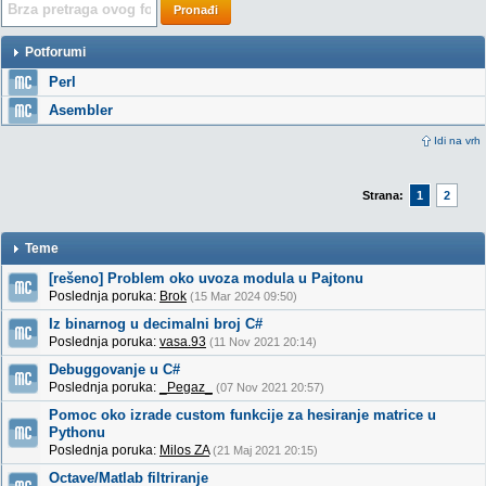
Pronađi
Potforumi
Perl
Asembler
Idi na vrh
Strana:
1
2
Teme
[rešeno] Problem oko uvoza modula u Pajtonu
Poslednja poruka:
Brok
(15 Mar 2024 09:50)
Iz binarnog u decimalni broj C#
Poslednja poruka:
vasa.93
(11 Nov 2021 20:14)
Debuggovanje u C#
Poslednja poruka:
_Pegaz_
(07 Nov 2021 20:57)
Pomoc oko izrade custom funkcije za hesiranje matrice u
Pythonu
Poslednja poruka:
Milos ZA
(21 Maj 2021 20:15)
Octave/Matlab filtriranje