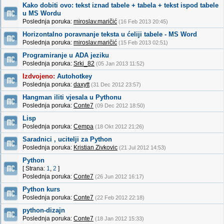
Kako dobiti ovo: tekst iznad tabele + tabela + tekst ispod tabele
u MS Wordu
Poslednja poruka:
miroslav.maričić
(16 Feb 2013 20:45)
Horizontalno poravnanje teksta u ćeliji tabele - MS Word
Poslednja poruka:
miroslav.maričić
(15 Feb 2013 02:51)
Programiranje u ADA jeziku
Poslednja poruka:
Srki_82
(05 Jan 2013 11:52)
Izdvojeno:
Autohotkey
Poslednja poruka:
daxytt
(31 Dec 2012 23:57)
Hangman iliti vjesala u Pythonu
Poslednja poruka:
Conte7
(09 Dec 2012 18:50)
Lisp
Poslednja poruka:
Cempa
(18 Okt 2012 21:26)
Saradnici , ucitelji za Python
Poslednja poruka:
Kristian Zivkovic
(21 Jul 2012 14:53)
Python
[ Strana:
1
,
2
]
Poslednja poruka:
Conte7
(26 Jun 2012 16:17)
Python kurs
Poslednja poruka:
Conte7
(22 Feb 2012 22:18)
python-dizajn
Poslednja poruka:
Conte7
(18 Jan 2012 15:33)