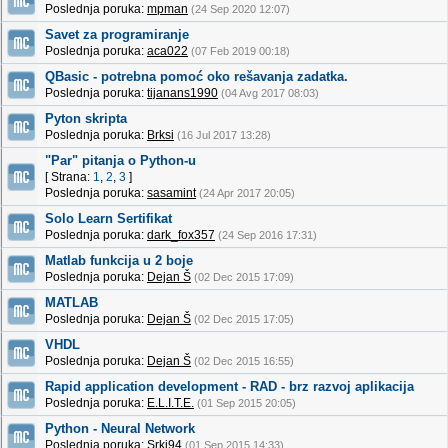
Poslednja poruka:
mpman
(24 Sep 2020 12:07)
Savet za programiranje
Poslednja poruka:
aca022
(07 Feb 2019 00:18)
QBasic - potrebna pomoć oko rešavanja zadatka.
Poslednja poruka:
tijanans1990
(04 Avg 2017 08:03)
Pyton skripta
Poslednja poruka:
Brksi
(16 Jul 2017 13:28)
"Par" pitanja o Python-u
[ Strana:
1
,
2
,
3
]
Poslednja poruka:
sasamint
(24 Apr 2017 20:05)
Solo Learn Sertifikat
Poslednja poruka:
dark_fox357
(24 Sep 2016 17:31)
Matlab funkcija u 2 boje
Poslednja poruka:
Dejan Š
(02 Dec 2015 17:09)
MATLAB
Poslednja poruka:
Dejan Š
(02 Dec 2015 17:05)
VHDL
Poslednja poruka:
Dejan Š
(02 Dec 2015 16:55)
Rapid application development - RAD - brz razvoj aplikacija
Poslednja poruka:
E.L.I.T.E.
(01 Sep 2015 20:05)
Python - Neural Network
Poslednja poruka:
Srki94
(01 Sep 2015 14:33)