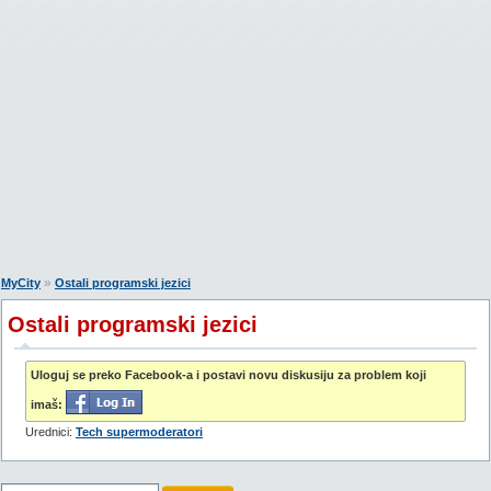
»
MyCity
Ostali programski jezici
Ostali programski jezici
Uloguj se preko Facebook-a i postavi novu diskusiju za problem koji
imaš:
Urednici:
Tech supermoderatori