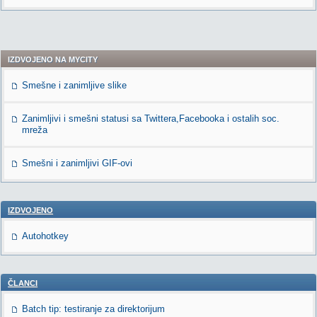
IZDVOJENO NA MYCITY
Smešne i zanimljive slike
Zanimljivi i smešni statusi sa Twittera,Facebooka i ostalih soc.
mreža
Smešni i zanimljivi GIF-ovi
IZDVOJENO
Autohotkey
ČLANCI
Batch tip: testiranje za direktorijum