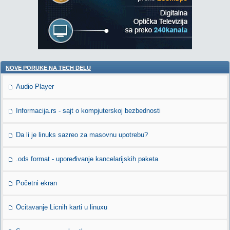
NOVE PORUKE NA TECH DELU
Audio Player
Informacija.rs - sajt o kompjuterskoj bezbednosti
Da li je linuks sazreo za masovnu upotrebu?
.ods format - upoređivanje kancelarijskih paketa
Početni ekran
Ocitavanje Licnih karti u linuxu