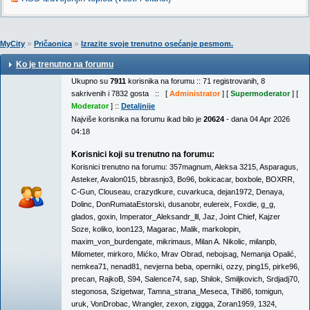
»
»
MyCity
Pričaonica
Izrazite svoje trenutno osećanje pesmom.
Ko je trenutno na forumu
Ukupno su
7911
korisnika na forumu :: 71 registrovanih, 8
sakrivenih i 7832 gosta :: [
Administrator
] [
Supermoderator
] [
Moderator
] ::
Detaljnije
Najviše korisnika na forumu ikad bilo je
20624
- dana 04 Apr 2026
04:18
Korisnici koji su trenutno na forumu:
Korisnici trenutno na forumu:
357magnum
,
Aleksa 3215
,
Asparagus
,
Asteker
,
Avalon015
,
bbrasnjo3
,
Bo96
,
bokicacar
,
boxbole
,
BOXRR
,
C-Gun
,
Clouseau
,
crazydkure
,
cuvarkuca
,
dejan1972
,
Denaya
,
Dolinc
,
DonRumataEstorski
,
dusanobr
,
eulereix
,
Foxdie
,
g_g
,
glados
,
goxin
,
Imperator_Aleksandr_lll
,
Jaz
,
Joint Chief
,
Kajzer
Soze
,
koliko
,
loon123
,
Magarac
,
Malik
,
markolopin
,
maxim_von_burdengate
,
mikrimaus
,
Milan A. Nikolic
,
milanpb
,
Milometer
,
mirkoro
,
Mićko
,
Mrav Obrad
,
nebojsag
,
Nemanja Opalić
,
nemkea71
,
nenad81
,
nevjerna beba
,
operniki
,
ozzy
,
ping15
,
pirke96
,
precan
,
RajkoB
,
S94
,
Salence74
,
sap
,
Shilok
,
Smiljkovich
,
Srdjadj70
,
stegonosa
,
Szigetwar
,
Tamna_strana_Meseca
,
Tihi86
,
tomigun
,
uruk
,
VonDrobac
,
Wrangler
,
zexon
,
ziggga
,
Zoran1959
,
1324
,