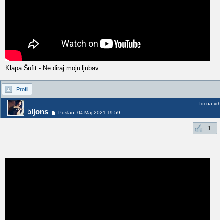
Klapa Šufit - Ne diraj moju ljubav
Profil
Idi na vr
bijons
Poslao: 04 Maj 2021 19:59
1