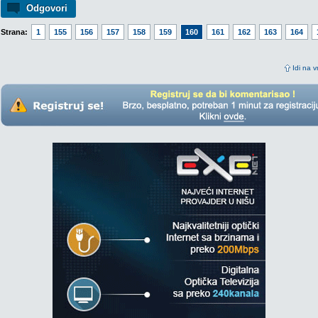
Odgovori
Strana:
1
155
156
157
158
159
160
161
162
163
164
Idi na v