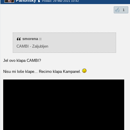
Panonsky
Poslao: 29 Mar 2021 10:42
1
smorena ::
CAMBI - Zaljubljen
Jel ovo klapa CAMBI?
Nisu mi loše klape... Recimo klapa Kampanel.