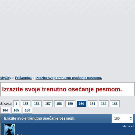
»
»
MyCity
Pričaonica
Izrazite svoje trenutno osećanje pesmom.
Izrazite svoje trenutno osećanje pesmom.
Strana:
1
155
156
157
158
159
160
161
162
163
164
165
166
Izrazite svoje trenutno osećanje pesmom.
160
Idi na vr