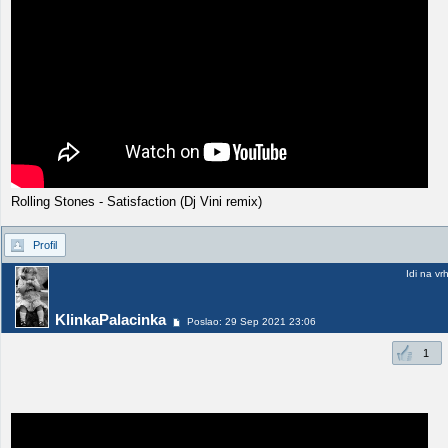
Rolling Stones - Satisfaction (Dj Vini remix)
Profil
Idi na vr
KlinkaPalacinka
Poslao: 29 Sep 2021 23:06
1