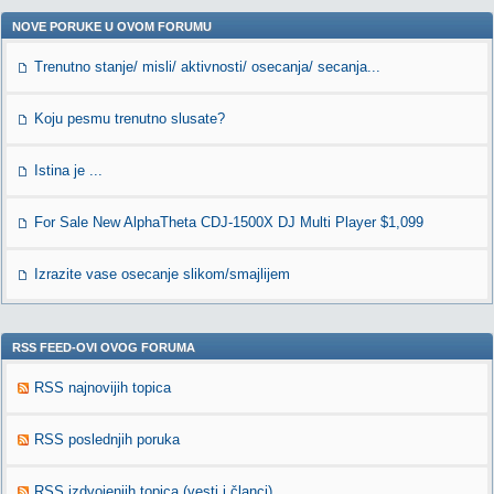
NOVE PORUKE U OVOM FORUMU
Trenutno stanje/ misli/ aktivnosti/ osecanja/ secanja...
Koju pesmu trenutno slusate?
Istina je ...
For Sale New AlphaTheta CDJ-1500X DJ Multi Player $1,099
Izrazite vase osecanje slikom/smajlijem
RSS FEED-OVI OVOG FORUMA
RSS najnovijih topica
RSS poslednjih poruka
RSS izdvojenjih topica (vesti i članci)