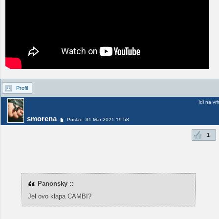
Profil
Idi na vr
smorena
Poslao: 31 Mar 2021 19:58
1
Panonsky ::
Jel ovo klapa CAMBI?