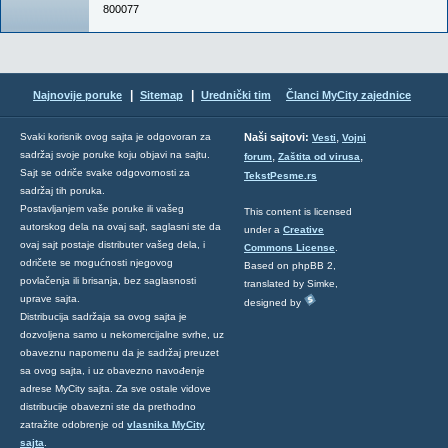
800077
|
|
Najnovije poruke
Sitemap
Urednički tim
Članci MyCity zajednice
,
Svaki korisnik ovog sajta je odgovoran za
Naši sajtovi:
Vesti
Vojni
sadržaj svoje poruke koju objavi na sajtu.
,
,
forum
Zaštita od virusa
Sajt se odriče svake odgovornosti za
TekstPesme.rs
sadržaj tih poruka.
Postavljanjem vaše poruke ili vašeg
This content is licensed
autorskog dela na ovaj sajt, saglasni ste da
under a
Creative
ovaj sajt postaje distributer vašeg dela, i
Commons License
.
odričete se mogućnosti njegovog
Based on phpBB 2,
povlačenja ili brisanja, bez saglasnosti
translated by Simke,
uprave sajta.
designed by
Distribucija sadržaja sa ovog sajta je
dozvoljena samo u nekomercijalne svrhe, uz
obaveznu napomenu da je sadržaj preuzet
sa ovog sajta, i uz obavezno navođenje
adrese MyCity sajta. Za sve ostale vidove
distribucije obavezni ste da prethodno
zatražite odobrenje od
vlasnika MyCity
sajta
.