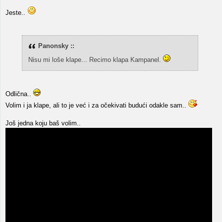
Jeste..
Panonsky ::
Nisu mi loše klape... Recimo klapa Kampanel.
Odlična..
Volim i ja klape, ali to je već i za očekivati budući odakle sam..
Još jedna koju baš volim..