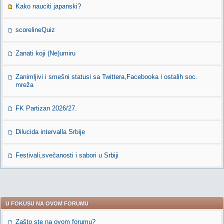
Kako nauciti japanski?
scorelineQuiz
Zanati koji (Ne)umiru
Zanimljivi i smešni statusi sa Twittera,Facebooka i ostalih soc.
mreža
FK Partizan 2026/27.
Dilucida intervalla Srbije
Festivali,svečanosti i sabori u Srbiji
U FOKUSU NA OVOM FORUMU
Zašto ste na ovom forumu?