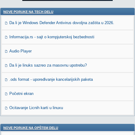
NOVE PORUKE NA TECH DELU
Da li je Windows Defender Antivirus dovoljna zaštita u 2026.
Informacija.rs - sajt o kompjuterskoj bezbednosti
Audio Player
Da li je linuks sazreo za masovnu upotrebu?
.ods format - upoređivanje kancelarijskih paketa
Početni ekran
Ocitavanje Licnih karti u linuxu
NOVE PORUKE NA OPŠTEM DELU