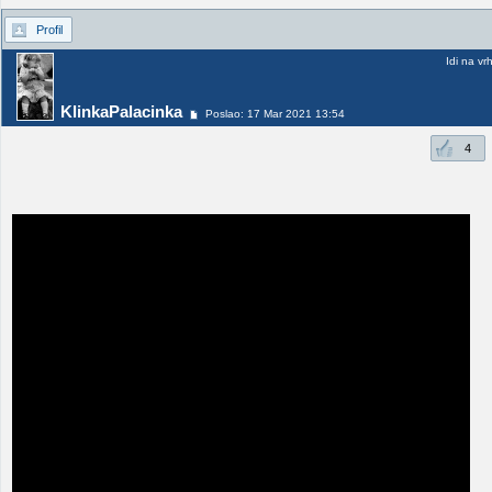
Profil
Idi na vr
KlinkaPalacinka
Poslao: 17 Mar 2021 13:54
4