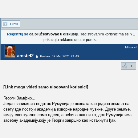
Profil
Registruj se
da bi učestvovao u diskusiji.
Registrovanim korisnicima se NE
prikazuju reklame unutar poruka.
Idi na vr
amstel2
Poslao: 09 Mar 2021 21:49
1
[Link mogu videti samo ulogovani korisnici]
Георги Замфир...
Један занимљив податак.Румунија је позната као једина земља на
свету где постоји академија изворне народне музике. Друге земље,
имају евентуално само одсек, а већина чак ни то, док Румунија има
засебну академију,коју је Георги завршио као истакнути ђак.