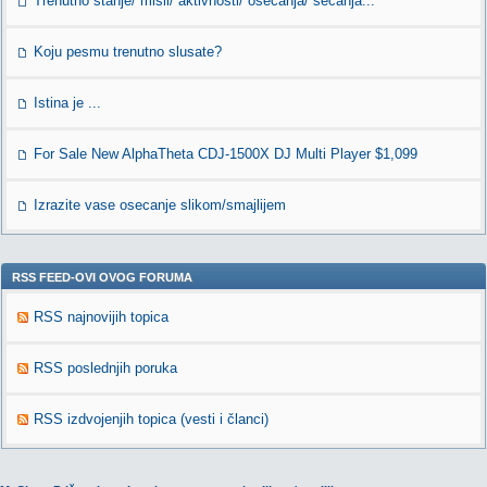
Trenutno stanje/ misli/ aktivnosti/ osecanja/ secanja...
Koju pesmu trenutno slusate?
Istina je ...
For Sale New AlphaTheta CDJ-1500X DJ Multi Player $1,099
Izrazite vase osecanje slikom/smajlijem
RSS FEED-OVI OVOG FORUMA
RSS najnovijih topica
RSS poslednjih poruka
RSS izdvojenjih topica (vesti i članci)