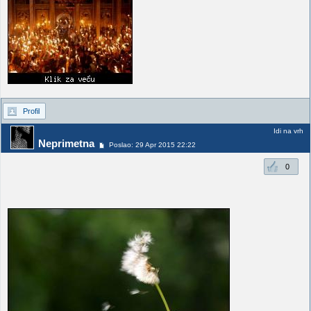
Profil
Idi na vrh
Neprimetna
Poslao: 29 Apr 2015 22:22
0