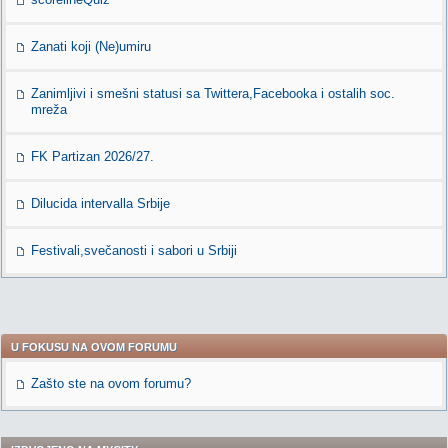
Zanati koji (Ne)umiru
Zanimljivi i smešni statusi sa Twittera,Facebooka i ostalih soc.
mreža
FK Partizan 2026/27.
Dilucida intervalla Srbije
Festivali,svečanosti i sabori u Srbiji
U FOKUSU NA OVOM FORUMU
Zašto ste na ovom forumu?