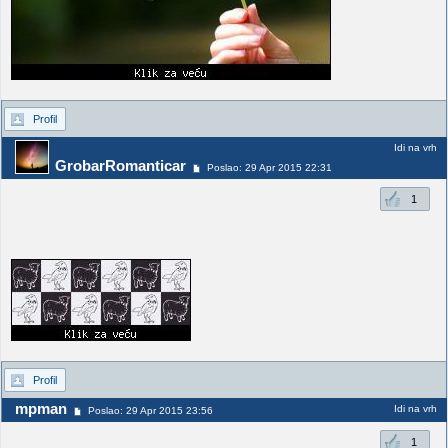
Profil
Idi na vrh
GrobarRomanticar
Poslao: 29 Apr 2015 22:31
1
Profil
mpman
Idi na vrh
Poslao: 29 Apr 2015 23:56
1