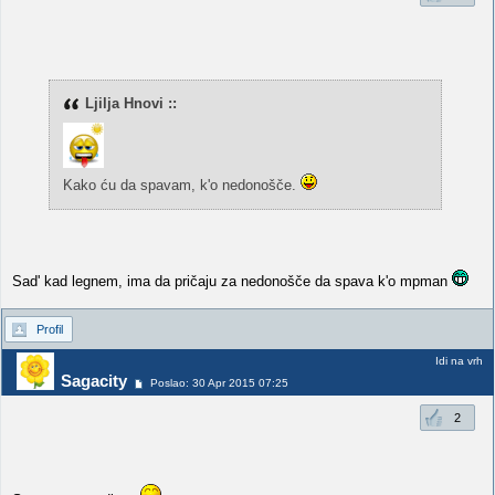
Ljilja Hnovi ::
Kako ću da spavam, k'o nedonošče.
Sad' kad legnem, ima da pričaju za nedonošče da spava k'o mpman
Profil
Idi na vrh
Sagacity
Poslao: 30 Apr 2015 07:25
2