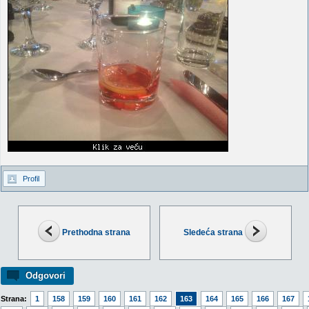
Profil
Prethodna strana
Sledeća strana
Odgovori
Strana:
1
158
159
160
161
162
163
164
165
166
167