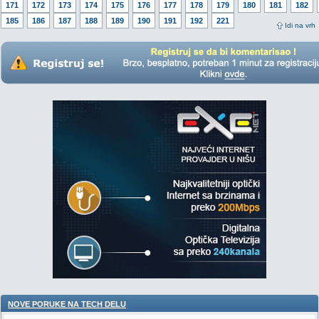
171
172
173
174
175
176
177
178
179
180
181
182
185
186
187
188
189
190
191
192
221
Idi na vrh
NOVE PORUKE NA TECH DELU