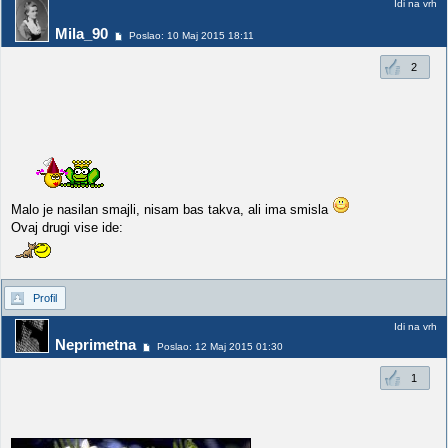
Idi na vrh
Mila_90
Poslao: 10 Maj 2015 18:11
2
Malo je nasilan smajli, nisam bas takva, ali ima smisla
Ovaj drugi vise ide:
Profil
Idi na vrh
Neprimetna
Poslao: 12 Maj 2015 01:30
1