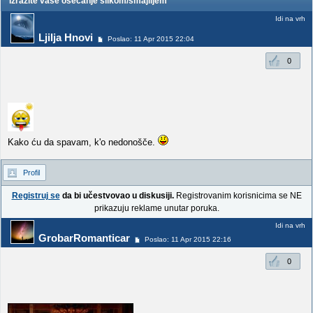
Izrazite vase osecanje slikom/smajlijem
Idi na vrh
Ljilja Hnovi
Poslao: 11 Apr 2015 22:04
0
Kako ću da spavam, k'o nedonošče.
Profil
Registruj se
da bi učestvovao u diskusiji.
Registrovanim korisnicima se NE
prikazuju reklame unutar poruka.
Idi na vrh
GrobarRomanticar
Poslao: 11 Apr 2015 22:16
0