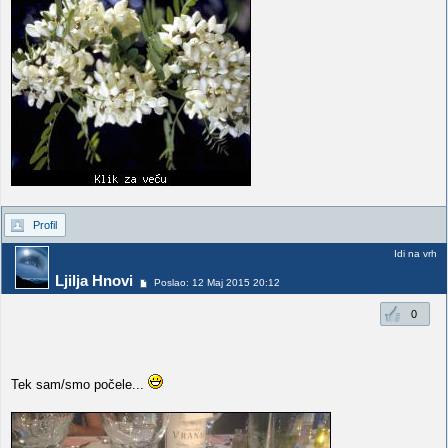
Profil
Idi na vrh
Ljilja Hnovi
Poslao: 12 Maj 2015 20:12
0
Tek sam/smo počele...