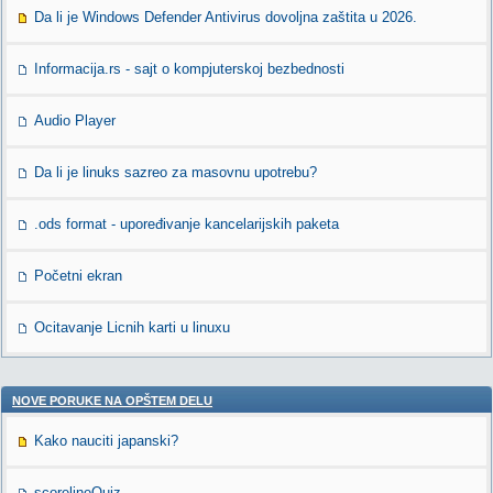
Da li je Windows Defender Antivirus dovoljna zaštita u 2026.
Informacija.rs - sajt o kompjuterskoj bezbednosti
Audio Player
Da li je linuks sazreo za masovnu upotrebu?
.ods format - upoređivanje kancelarijskih paketa
Početni ekran
Ocitavanje Licnih karti u linuxu
NOVE PORUKE NA OPŠTEM DELU
Kako nauciti japanski?
scorelineQuiz