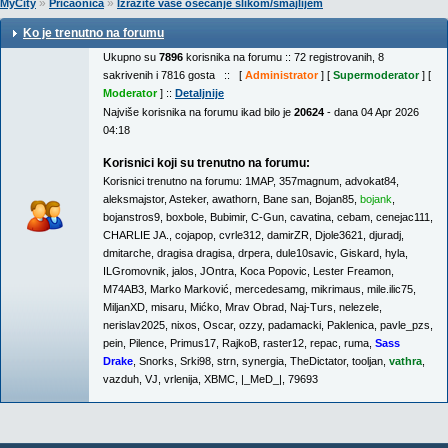
»
»
MyCity
Pričaonica
Izrazite vase osecanje slikom/smajlijem
Ko je trenutno na forumu
Ukupno su
7896
korisnika na forumu :: 72 registrovanih, 8
sakrivenih i 7816 gosta :: [
Administrator
] [
Supermoderator
] [
Moderator
] ::
Detaljnije
Najviše korisnika na forumu ikad bilo je
20624
- dana 04 Apr 2026
04:18
Korisnici koji su trenutno na forumu:
Korisnici trenutno na forumu:
1MAP
,
357magnum
,
advokat84
,
aleksmajstor
,
Asteker
,
awathorn
,
Bane san
,
Bojan85
,
bojank
,
bojanstros9
,
boxbole
,
Bubimir
,
C-Gun
,
cavatina
,
cebam
,
cenejac111
,
CHARLIE JA.
,
cojapop
,
cvrle312
,
damirZR
,
Djole3621
,
djuradj
,
dmitarche
,
dragisa dragisa
,
drpera
,
dule10savic
,
Giskard
,
hyla
,
ILGromovnik
,
jalos
,
JOntra
,
Koca Popovic
,
Lester Freamon
,
M74AB3
,
Marko Marković
,
mercedesamg
,
mikrimaus
,
mile.ilic75
,
MiljanXD
,
misaru
,
Mićko
,
Mrav Obrad
,
Naj-Turs
,
nelezele
,
nerislav2025
,
nixos
,
Oscar
,
ozzy
,
padamacki
,
Paklenica
,
pavle_pzs
,
pein
,
Pilence
,
Primus17
,
RajkoB
,
raster12
,
repac
,
ruma
,
Sass
Drake
,
Snorks
,
Srki98
,
strn
,
synergia
,
TheDictator
,
tooljan
,
vathra
,
vazduh
,
VJ
,
vrlenija
,
XBMC
,
|_MeD_|
,
79693