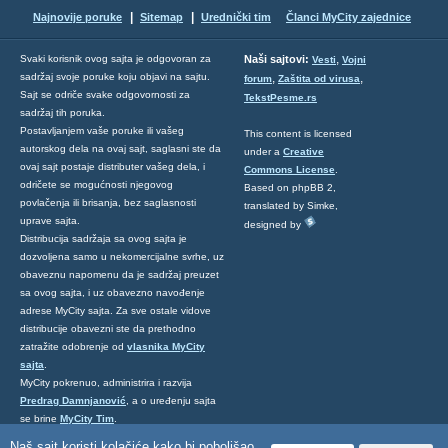
|
|
Najnovije poruke
Sitemap
Urednički tim
Članci MyCity zajednice
,
Svaki korisnik ovog sajta je odgovoran za
Naši sajtovi:
Vesti
Vojni
sadržaj svoje poruke koju objavi na sajtu.
,
,
forum
Zaštita od virusa
Sajt se odriče svake odgovornosti za
TekstPesme.rs
sadržaj tih poruka.
Postavljanjem vaše poruke ili vašeg
This content is licensed
autorskog dela na ovaj sajt, saglasni ste da
under a
Creative
ovaj sajt postaje distributer vašeg dela, i
Commons License
.
odričete se mogućnosti njegovog
Based on phpBB 2,
povlačenja ili brisanja, bez saglasnosti
translated by Simke,
uprave sajta.
designed by
Distribucija sadržaja sa ovog sajta je
dozvoljena samo u nekomercijalne svrhe, uz
obaveznu napomenu da je sadržaj preuzet
sa ovog sajta, i uz obavezno navođenje
adrese MyCity sajta. Za sve ostale vidove
distribucije obavezni ste da prethodno
zatražite odobrenje od
vlasnika MyCity
sajta
.
MyCity pokrenuo, administrira i razvija
Predrag Damnjanović
, a o uređenju sajta
se brine
MyCity Tim
.
Ukoliko želite da nas kontaktirate kliknite
Naš sajt koristi kolačiće kako bi poboljšao