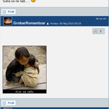
Sutra se ne radi.....
Profil
Idi na vrh
GrobarRomanticar
Poslao: 06 Maj 2015 00:18
2
Profil