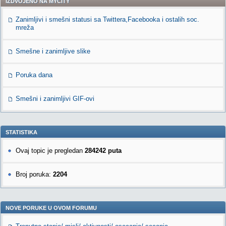
IZDVOJENO NA MYCITY
Zanimljivi i smešni statusi sa Twittera,Facebooka i ostalih soc.
mreža
Smešne i zanimljive slike
Poruka dana
Smešni i zanimljivi GIF-ovi
STATISTIKA
Ovaj topic je pregledan
284242 puta
Broj poruka:
2204
NOVE PORUKE U OVOM FORUMU