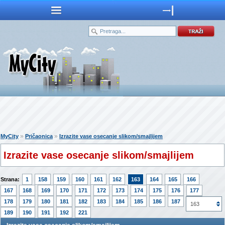
»
»
MyCity
Pričaonica
Izrazite vase osecanje slikom/smajlijem
Izrazite vase osecanje slikom/smajlijem
Strana:
1
158
159
160
161
162
163
164
165
166
167
168
169
170
171
172
173
174
175
176
177
178
179
180
181
182
183
184
185
186
187
188
163
189
190
191
192
221