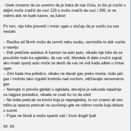
- Uvek moramo da se uverimo da je traka do nas čista, to što je vozilo u
daljini može značiti da vozi 120 a može značiti da vozi i 200, to ne
vidimo dok ne bude kasno, na žalost
Pri tom, nije loše proveriti i mrtav ugao u slučaju da je vozilo iza vas
nestalo
-- Razlika od 5kmh može da usmrti neku osobu, razmislite to dok vozite
u naselju
-- Dok pretičete autobus ili kamion na auto putu, nikada nije loše da se
povučete malo ka ogledalu, da vas vidi, blendate ili date zvučni signal,
ako imate sporiji auto može se desiti da vas ne vidi kada uđete u mrtav
ugao
-- Zimi kada ima poledice, nikako ne davati gas preko mosta, malo jači
gas i možete lako izgubiti kontrolu nad vozilom, održavajte ravnomerno
gas
-- Nemojte ni previše gledati u ogledala, dovoljna je sekunda nepažnje
za najgore posledice, nikada ne znaš ko će da izleti
-- Ne treba preticati na krivini koja je nepregledna, to svi znamo ali isto
toliko je opasno preticati na uzvišenju gde ne vidimo vozila koja dolaze
u susret
-- Pojas ne škodi a može spasiti vaš i život drugih ljudi
itd. itd.