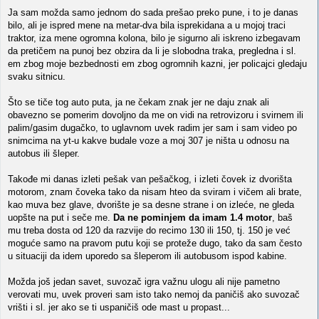
Ja sam možda samo jednom do sada prešao preko pune, i to je danas
bilo, ali je ispred mene na metar-dva bila isprekidana a u mojoj traci
traktor, iza mene ogromna kolona, bilo je sigurno ali iskreno izbegavam
da pretičem na punoj bez obzira da li je slobodna traka, pregledna i sl.
em zbog moje bezbednosti em zbog ogromnih kazni, jer policajci gledaju
svaku sitnicu.
Što se tiče tog auto puta, ja ne čekam znak jer ne daju znak ali
obavezno se pomerim dovoljno da me on vidi na retrovizoru i svirnem ili
palim/gasim dugačko, to uglavnom uvek radim jer sam i sam video po
snimcima na yt-u kakve budale voze a moj 307 je ništa u odnosu na
autobus ili šleper.
Takođe mi danas izleti pešak van pešačkog, i izleti čovek iz dvorišta
motorom, znam čoveka tako da nisam hteo da sviram i vičem ali brate,
kao muva bez glave, dvorište je sa desne strane i on izleće, ne gleda
uopšte na put i seče me.
Da ne pominjem da imam 1.4 motor
, baš
mu treba dosta od 120 da razvije do recimo 130 ili 150, tj. 150 je već
moguće samo na pravom putu koji se proteže dugo, tako da sam često
u situaciji da idem uporedo sa šleperom ili autobusom ispod kabine.
Možda još jedan savet, suvozač igra važnu ulogu ali nije pametno
verovati mu, uvek proveri sam isto tako nemoj da paničiš ako suvozač
vrišti i sl. jer ako se ti uspaničiš ode mast u propast...