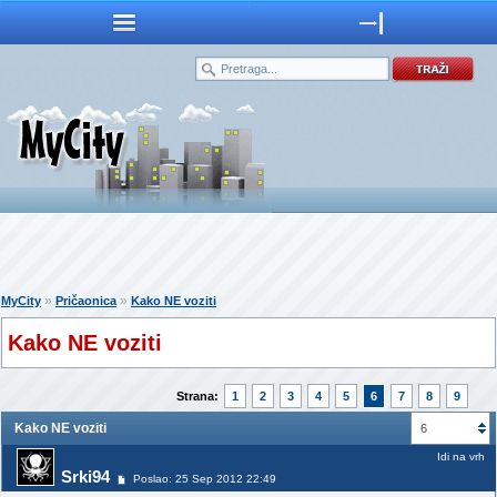
»
»
MyCity
Pričaonica
Kako NE voziti
Kako NE voziti
Strana:
1
2
3
4
5
6
7
8
9
Kako NE voziti
6
Idi na vrh
Srki94
Poslao: 25 Sep 2012 22:49