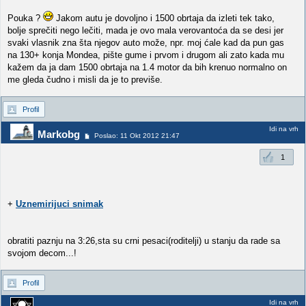
Pouka ?
Jakom autu je dovoljno i 1500 obrtaja da izleti tek tako,
bolje sprečiti nego lečiti, mada je ovo mala verovantoća da se desi jer
svaki vlasnik zna šta njegov auto može, npr. moj ćale kad da pun gas
na 130+ konja Mondea, pište gume i prvom i drugom ali zato kada mu
kažem da ja dam 1500 obrtaja na 1.4 motor da bih krenuo normalno on
me gleda čudno i misli da je to previše.
Profil
Idi na vrh
Markobg
Poslao: 11 Okt 2012 21:47
1
+
Uznemirijuci snimak
obratiti paznju na 3:26,sta su crni pesaci(roditelji) u stanju da rade sa
svojom decom...!
Profil
Idi na vrh