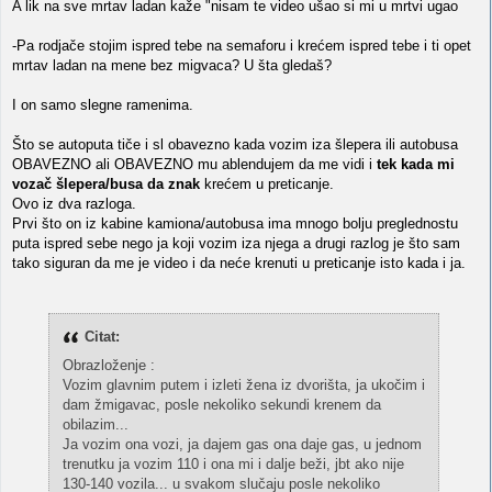
A lik na sve mrtav ladan kaže "nisam te video ušao si mi u mrtvi ugao
-Pa rodjače stojim ispred tebe na semaforu i krećem ispred tebe i ti opet
mrtav ladan na mene bez migvaca? U šta gledaš?
I on samo slegne ramenima.
Što se autoputa tiče i sl obavezno kada vozim iza šlepera ili autobusa
OBAVEZNO ali OBAVEZNO mu ablendujem da me vidi i
tek kada mi
vozač šlepera/busa da znak
krećem u preticanje.
Ovo iz dva razloga.
Prvi što on iz kabine kamiona/autobusa ima mnogo bolju preglednostu
puta ispred sebe nego ja koji vozim iza njega a drugi razlog je što sam
tako siguran da me je video i da neće krenuti u preticanje isto kada i ja.
Citat:
Obrazloženje :
Vozim glavnim putem i izleti žena iz dvorišta, ja ukočim i
dam žmigavac, posle nekoliko sekundi krenem da
obilazim...
Ja vozim ona vozi, ja dajem gas ona daje gas, u jednom
trenutku ja vozim 110 i ona mi i dalje beži, jbt ako nije
130-140 vozila... u svakom slučaju posle nekoliko