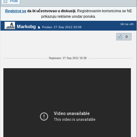
Profil
Registruj se
da bi učestvovao u diskusiji.
Registrovanim korisnicima se NE
prikazuju reklame unutar poruka.
Idi na vrh
Markobg
Poslao: 27 Sep 2012 20:06
0
Napisano: 27 Sep 2012 19:36