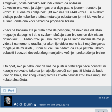
žmigavac, posle nekoliko sekundi krenem da obilazim...
Ja vozim ona vozi, ja dajem gas ona daje gas, u jednom trenutku ja
vozim 110 i ona mi i dalje beži, jbt ako nije 130-140 vozila... u svakom
slučaju posle nekoliko stotina metara ja odustanem jer mi ide vozilo u
susret i onda ona koči nazad na propisanu brzinu...
Znači ne kapiram šta je htela time da postigne, da neko nije odustao
mogao je da pogine i sl. u svakom slučaju sam bio smiren dok nisam
došao kući... Ujedno rizikuje i svoj život a ja se samo nadam da me je
videla i namerno to uradila, jer ako nije videla mene iza i moj žmigavac
mogla je da mi izleti , u tom slučaju se nadam da će je patrola uskoro
pokupiti i oduzeti dozvolu zbog manijačke vožnje i prekoračenja brzine
...
Eto opet, ako je neko idiot da vas ne pusti u preticanju neće odustati ni
kasnije verovatno tako da je najbolje povući se i pustiti idiota da bude
idiot do kraja, bar zbog vašeg života i života nevinih žrtvi koje mogu biti
kolateralna šteta.
Profil
Idi na vrh
Acid_Burn
Poslao: 04 Okt 2012 21:45