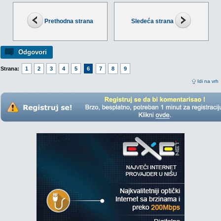
Prethodna strana
Sledeća strana
Odgovori
Strana:
1
2
3
4
5
6
7
8
9
Idi na vrh