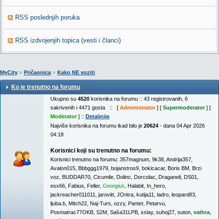
RSS poslednjih poruka
RSS izdvojenjih topica (vesti i članci)
»
»
MyCity
Pričaonica
Kako NE voziti
Ko je trenutno na forumu
Ukupno su
4520
korisnika na forumu :: 43 registrovanih, 6
sakrivenih i 4471 gosta :: [
Administrator
] [
Supermoderator
] [
Moderator
] ::
Detaljnije
Najviše korisnika na forumu ikad bilo je
20624
- dana 04 Apr 2026
04:18
Korisnici koji su trenutno na forumu:
Korisnici trenutno na forumu:
357magnum
,
9k38
,
Andrija357
,
Avalon015
,
Bbbggg1979
,
bojanstros9
,
bokicacar
,
Boris BM
,
Brzi
voz
,
BUDDAR70
,
Cicumile
,
Dolinc
,
Dorcolac
,
Draganeli
,
DS01
,
esx66
,
Fabius
,
Feller
,
Georgius
,
Halabit
,
In_hero
,
jackreacher011011
,
jarovitt
,
JOntra
,
kutija11
,
ladro
,
leopard83
,
ljuba.b
,
Mitch22
,
Naj-Turs
,
ozzy
,
Panter
,
Petarvu
,
Posmatrac77OKB
,
S2M
,
Saša31LPB
,
sslay
,
suhoj27
,
suton
,
vathra
,