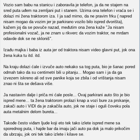
Vozio sam babu na stanicu i zaboravila je telefon, ja da ne stajem na
sred puta uđem na zemljani put i stanem. Uzima ona telefon i vraća se i
dolazi mi žena traktorom iza. I ja sad mirno, da ne pravim frku ( napred
nisam mogao da vozim jer je parkirano vozilo bilo ispred dvorišta),
kažem joj da se povuče nazad, međutim ona žena kaže "Ja nisam
profesionalni vozač, ja ne znam u rikverc da vozim traktor, ne mrdam
odavde dok se ne skloniš".
Izađu majka i baba iz auta jer od traktora nisam video glavni put, jok ona
žena kuka tu itd. itd.
Na kraju dolazi ćale i izvuče auto nekako sa tog puta, bio je šanac pored
odmah tako da su centimetri bili u pitanju... Mogao sam i ja da ga
izvezem iskreno ali od sve panike koja se zbila i od vrištanja nisam
znao ni šta se dešava više.
Ja nastavim dalje i priča mi ćale posle... Ovaj parkirani auto što je bio
ispred mene... ta žena traktorom prolazi knap a vozi bure za prskanje,
zakači auto i VIDI da je zakačila auto, jok ne staje i oguli čoveku pola
auta metalnim delom bureta...
Takođe često viđam ljude koji eto tek tako izlete ispred mene sa
sporednog puta, i hajde bar da imaju jači auto pa dok ja malo prikočim
da ubrzaju, jok oni tek tako izlete i kilave se.