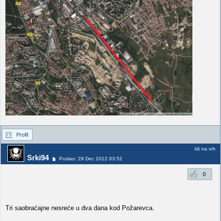
Profil
Idi na vrh
Srki94
Poslao: 29 Dec 2012 03:52
0
Tri saobraćajne nesreće u dva dana kod Požarevca.