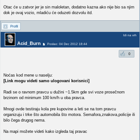
Otac će u zatvor jer je sin maloletan, dodatno kazna ako nije bio sa njim
dok je ovaj vozio, mladiću će oduzeti dozvolu itd.
Profil
Idi na vrh
Acid_Burn
Poslao: 04 Dec 2012 18:44
0
Noćas kod mene u naselju:
[Link mogu videti samo ulogovani korisnici]
Radi se o ravnom pravcu u dužini ~1.5km gde svi voze prosečnom
brzinom od minimum 100 km/h u oba pravca.
Mnogi ovde testiraju kola pre kupovine a leti se na tom pravcu
organizuju i trke što automobila što motora. Semafora,znakova,policije ili
bilo čega drugog nema.
Na mapi možete videti kako izgleda taj pravac