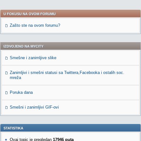
U FOKUSU NA OVOM FORUMU
Zašto ste na ovom forumu?
IZDVOJENO NA MYCITY
Smešne i zanimljive slike
Zanimljivi i smešni statusi sa Twittera,Facebooka i ostalih soc.
mreža
Poruka dana
Smešni i zanimljivi GIF-ovi
STATISTIKA
Ovaj topic je pregledan
17946 puta