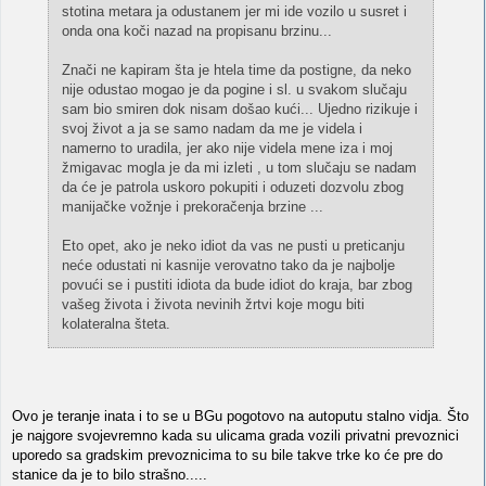
stotina metara ja odustanem jer mi ide vozilo u susret i
onda ona koči nazad na propisanu brzinu...
Znači ne kapiram šta je htela time da postigne, da neko
nije odustao mogao je da pogine i sl. u svakom slučaju
sam bio smiren dok nisam došao kući... Ujedno rizikuje i
svoj život a ja se samo nadam da me je videla i
namerno to uradila, jer ako nije videla mene iza i moj
žmigavac mogla je da mi izleti , u tom slučaju se nadam
da će je patrola uskoro pokupiti i oduzeti dozvolu zbog
manijačke vožnje i prekoračenja brzine ...
Eto opet, ako je neko idiot da vas ne pusti u preticanju
neće odustati ni kasnije verovatno tako da je najbolje
povući se i pustiti idiota da bude idiot do kraja, bar zbog
vašeg života i života nevinih žrtvi koje mogu biti
kolateralna šteta.
Ovo je teranje inata i to se u BGu pogotovo na autoputu stalno vidja. Što
je najgore svojevremno kada su ulicama grada vozili privatni prevoznici
uporedo sa gradskim prevoznicima to su bile takve trke ko će pre do
stanice da je to bilo strašno.....