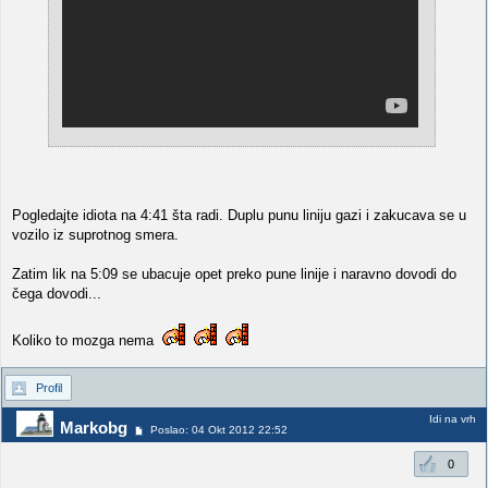
Pogledajte idiota na 4:41 šta radi. Duplu punu liniju gazi i zakucava se u
vozilo iz suprotnog smera.
Zatim lik na 5:09 se ubacuje opet preko pune linije i naravno dovodi do
čega dovodi...
Koliko to mozga nema
Profil
Idi na vrh
Markobg
Poslao: 04 Okt 2012 22:52
0