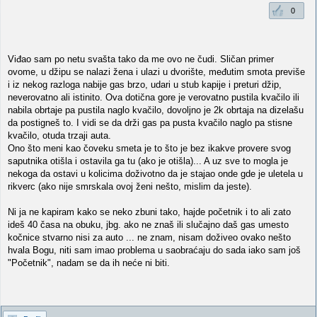
0
Viđao sam po netu svašta tako da me ovo ne čudi. Sličan primer
ovome, u džipu se nalazi žena i ulazi u dvorište, međutim smota previše
i iz nekog razloga nabije gas brzo, udari u stub kapije i preturi džip,
neverovatno ali istinito. Ova dotična gore je verovatno pustila kvačilo ili
nabila obrtaje pa pustila naglo kvačilo, dovoljno je 2k obrtaja na dizelašu
da postigneš to. I vidi se da drži gas pa pusta kvačilo naglo pa stisne
kvačilo, otuda trzaji auta.
Ono što meni kao čoveku smeta je to što je bez ikakve provere svog
saputnika otišla i ostavila ga tu (ako je otišla)... A uz sve to mogla je
nekoga da ostavi u kolicima doživotno da je stajao onde gde je uletela u
rikverc (ako nije smrskala ovoj ženi nešto, mislim da jeste).
Ni ja ne kapiram kako se neko zbuni tako, hajde početnik i to ali zato
ideš 40 časa na obuku, jbg. ako ne znaš ili slučajno daš gas umesto
kočnice stvarno nisi za auto ... ne znam, nisam doživeo ovako nešto
hvala Bogu, niti sam imao problema u saobraćaju do sada iako sam još
"Početnik", nadam se da ih neće ni biti.