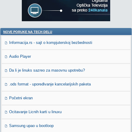
NOVE PORUKE NA TECH DELU
Informacija.rs - sajt o kompjuterskoj bezbednosti
Audio Player
Da li je linuks sazreo za masovnu upotrebu?
.ods format - upoređivanje kancelarijskih paketa
Početni ekran
Ocitavanje Licnih karti u linuxu
Samsung upao u bootloop