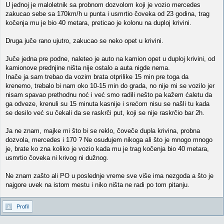
U jednoj je maloletnik sa probnom dozvolom koji je vozio mercedes
zakucao sebe sa 170km/h u punta i usmrtio čoveka od 23 godina, trag
kočenja mu je bio 40 metara, preticao je kolonu na duploj krivini.
Druga juče rano ujutro, zakucao se neko opet u krivini.
Juče jedna pre podne, naleteo je auto na kamion opet u duploj krivini, od
kamionove prednjine ništa nije ostalo a auta nigde nema.
Inače ja sam trebao da vozim brata otprilike 15 min pre toga da
krenemo, trebalo bi nam oko 10-15 min do grada, no nije mi se vozilo jer
nisam spavao prethodnu noć i već smo radili nešto pa kažem ćaletu da
ga odveze, krenuli su 15 minuta kasnije i srećom nisu se našli tu kada
se desilo već su čekali da se raskrči put, koji se nije raskrčio bar 2h.
Ja ne znam, majke mi što bi se reklo, čoveče dupla krivina, probna
dozvola, mercedes i 170 ? Ne osuđujem nikoga ali što je mnogo mnogo
je, brate ko zna koliko je vozio kada mu je trag kočenja bio 40 metara,
usmrtio čoveka ni krivog ni dužnog.
Ne znam zašto ali PO u poslednje vreme sve više ima nezgoda a što je
najgore uvek na istom mestu i niko ništa ne radi po tom pitanju.
Profil