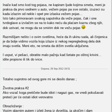
Inače kad smo kod tog pojasa, ne kapiram ljude kojima smeta, meni je
praksa da prvo sednem u auto, vežem pojas pa sve ostalo, izuzeci su
kada izlazim od nekle i opet pre izlaska vežem pojas...
Isto tako primoravam svakog saputnika da veže pojas, čak i one
tvrdoglave a izvlačim se na to kako neću da plaćam kaznu zbog njih,
dok ustvari, ne mogu da se smirim dok ne vežu pojas
Razmišljam nešto i o ovim svetlima, hoće da ih ukinu sada, ali činjenica
je da bolje vidimo vozila koja izlaze iz nekog nepreglednog dela dok
imaju svetla. Meni eto, ne smeta da držim svetla uključena.
I usput, vi pešaci, obratite malo pažnju kad šetate po oštroj krivini...
idite propisno ili tik do ivice.
Dopuna: 29 Sep 2012 19:51
Totalno suprotno od ovog gore mi se desilo danas ;
Životna praksa #2
Ako vozač koga pretičete bude idiot i nagazi gas, ne vredi pokušavati
preteći jer će ostati idiot verovatno
Obrazloženje :
Vozim glavnim putem i izleti žena iz dvorišta, ja ukočim i dam