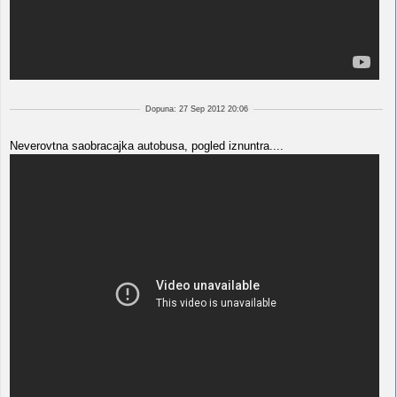
Dopuna: 27 Sep 2012 20:06
Neverovtna saobracajka autobusa, pogled iznuntra....