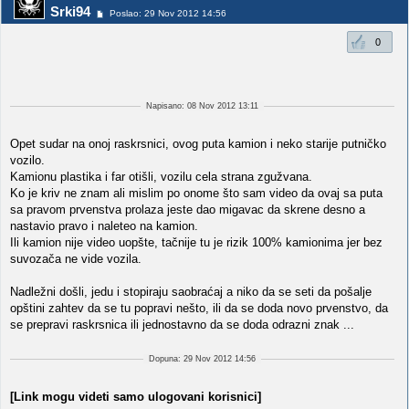
Srki94
Poslao: 29 Nov 2012 14:56
0
Napisano: 08 Nov 2012 13:11
Opet sudar na onoj raskrsnici, ovog puta kamion i neko starije putničko
vozilo.
Kamionu plastika i far otišli, vozilu cela strana zgužvana.
Ko je kriv ne znam ali mislim po onome što sam video da ovaj sa puta
sa pravom prvenstva prolaza jeste dao migavac da skrene desno a
nastavio pravo i naleteo na kamion.
Ili kamion nije video uopšte, tačnije tu je rizik 100% kamionima jer bez
suvozača ne vide vozila.
Nadležni došli, jedu i stopiraju saobraćaj a niko da se seti da pošalje
opštini zahtev da se tu popravi nešto, ili da se doda novo prvenstvo, da
se prepravi raskrsnica ili jednostavno da se doda odrazni znak ...
Dopuna: 29 Nov 2012 14:56
[Link mogu videti samo ulogovani korisnici]