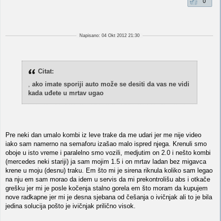
0
Napisano: 04 Okt 2012 21:30
Citat:
,
ako imate sporiji auto može se desiti da vas ne vidi
kada uđete u mrtav ugao
Pre neki dan umalo kombi iz leve trake da me udari jer me nije video
iako sam namerno na semaforu izašao malo ispred njega. Krenuli smo
oboje u isto vreme i paralelno smo vozili, medjutim on 2.0 i nešto kombi
(mercedes neki stariji) ja sam mojim 1.5 i on mrtav ladan bez migavca
krene u moju (desnu) traku. Em što mi je sirena riknula koliko sam legao
na nju em sam morao da idem u servis da mi prekontrolišu abs i otkače
grešku jer mi je posle kočenja stalno gorela em što moram da kupujem
nove radkapne jer mi je desna sjebana od češanja o ivičnjak ali to je bila
jedina solucija pošto je ivičnjak prilično visok.