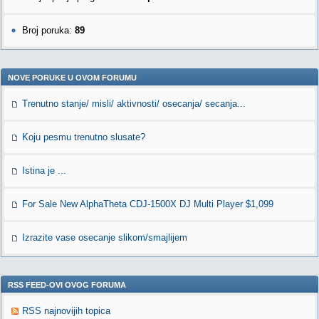
Broj poruka:
89
NOVE PORUKE U OVOM FORUMU
Trenutno stanje/ misli/ aktivnosti/ osecanja/ secanja...
Koju pesmu trenutno slusate?
Istina je ...
For Sale New AlphaTheta CDJ-1500X DJ Multi Player $1,099
Izrazite vase osecanje slikom/smajlijem
RSS FEED-OVI OVOG FORUMA
RSS najnovijih topica