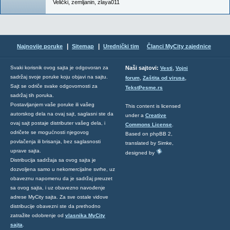
Velički
,
zemljanin
,
zlaya011
|
|
Najnovije poruke
Sitemap
Urednički tim
Članci MyCity zajednice
,
Svaki korisnik ovog sajta je odgovoran za
Naši sajtovi:
Vesti
Vojni
sadržaj svoje poruke koju objavi na sajtu.
,
,
forum
Zaštita od virusa
Sajt se odriče svake odgovornosti za
TekstPesme.rs
sadržaj tih poruka.
Postavljanjem vaše poruke ili vašeg
This content is licensed
autorskog dela na ovaj sajt, saglasni ste da
under a
Creative
ovaj sajt postaje distributer vašeg dela, i
Commons License
.
odričete se mogućnosti njegovog
Based on phpBB 2,
povlačenja ili brisanja, bez saglasnosti
translated by Simke,
uprave sajta.
designed by
Distribucija sadržaja sa ovog sajta je
dozvoljena samo u nekomercijalne svrhe, uz
obaveznu napomenu da je sadržaj preuzet
sa ovog sajta, i uz obavezno navođenje
adrese MyCity sajta. Za sve ostale vidove
distribucije obavezni ste da prethodno
zatražite odobrenje od
vlasnika MyCity
sajta
.