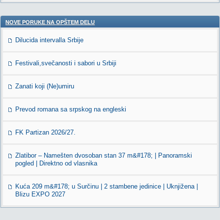
NOVE PORUKE NA OPŠTEM DELU
Dilucida intervalla Srbije
Festivali,svečanosti i sabori u Srbiji
Zanati koji (Ne)umiru
Prevod romana sa srpskog na engleski
FK Partizan 2026/27.
Zlatibor – Namešten dvosoban stan 37 m&#178; | Panoramski
pogled | Direktno od vlasnika
Kuća 209 m&#178; u Surčinu | 2 stambene jedinice | Uknjižena |
Blizu EXPO 2027