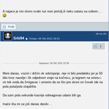
A najace je sto skoro svaki rus nosi pistolj,ili neku sataru sa sobom....
Profil
Idi na vrh
Srki94
Poslao: 06 Okt 2012 18:51
1
Napisano: 04 Okt 2012 22:59
Meni danas, vozim i držim ok odstojanje, nije ni bilo predaleko jer je 50
bilo kroz naselje i lik odjednom staje na kočnicu, ja legnem na sirenu i
on tek onda da žmigavac i umesto da se što pre skoni on čovek ide na
pola puta/pola stajalište.
Da sam pola sekunde kasnije odreagovao udario bih ga.
Inače šta mi se još danas desilo ...