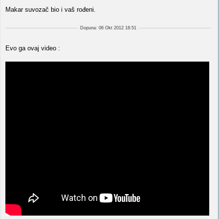
Makar suvozač bio i vaš rođeni.
Dopuna: 06 Okt 2012 18:51
Evo ga ovaj video :