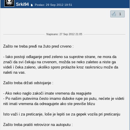
Srki94
Poslao: 29 Sep 2012 19:51
1
Napisano: 27 Sep 2012 21:05
Zašto ne treba pređi na žuto pred crveno :
- Iako postoji odlaganje pred zeleno sa suprotne strane, ne mora da
znači da svi čekaju na crvenom, možda se neko zaleteo a niste ga
videli i čeka zaleno, ukoliko sporo prolazite kroz raskrsnicu može da
naleti na vas.
Zašto treba držati odstojanje :
- Ako neko naglo zakoči imate vremena da reagujete
- Po našim putevima često imamo duboke rupe po putu, nećete je videti
niti imati vremena da odreagujete ako ste previše blizu
Isto važi i za preticanje, loše je lepiti se za gepek vozila pri preticanju
Zašto treba pratiti retrovizor na autoputu :