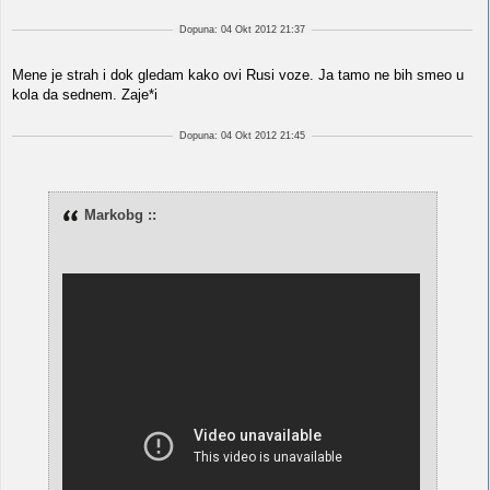
Dopuna: 04 Okt 2012 21:37
Mene je strah i dok gledam kako ovi Rusi voze. Ja tamo ne bih smeo u
kola da sednem. Zaje*i
Dopuna: 04 Okt 2012 21:45
Markobg ::