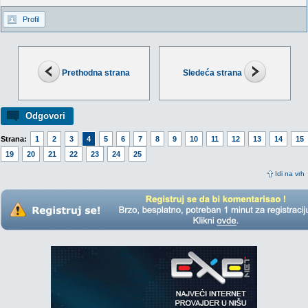
Profil
Prethodna strana
Sledeća strana
Odgovori
Strana:
1
2
3
4
5
6
7
8
9
10
11
12
13
14
15
19
20
21
22
23
24
25
Idi na vrh