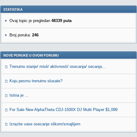
STATISTIKA
Ovaj topic je pregledan
48339 puta
Broj poruka:
246
NOVE PORUKE U OVOM FORUMU
Trenutno stanje/ misli/ aktivnosti/ osecanja/ secanja...
Koju pesmu trenutno slusate?
Istina je ...
For Sale New AlphaTheta CDJ-1500X DJ Multi Player $1,099
Izrazite vase osecanje slikom/smajlijem