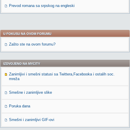
Prevod romana sa srpskog na engleski
U FOKUSU NA OVOM FORUMU
Zašto ste na ovom forumu?
IZDVOJENO NA MYCITY
Zanimljivi i smešni statusi sa Twittera,Facebooka i ostalih soc.
mreža
Smešne i zanimljive slike
Poruka dana
Smešni i zanimljivi GIF-ovi