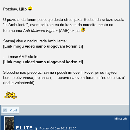
Pozdrav, Ljiljo
U pravu si da forum posecuje dosta strucnjaka. Buduci da si taze izasla
"iz Ambulante", ovom prilikom cu da kazem da narocito mesto na
forumu ima
Anti Malware Fighter
(AMF) ekipa
Saznaj vise o nacinu rada Ambulante:
[Link mogu videti samo ulogovani korisnici]
... i nase AMF skole:
[Link mogu videti samo ulogovani korisnici]
Slobodno nas preporuci svima i podeli im ove linkove, jer su najveci
borci protiv virusa, trojanaca, ... upravo na ovom forumu i "ne deru kozu"
(rad je volonterski).
Profil
Idi na vrh
E.L.I.T.E.
Poslao: 04 Jan 2013 22:05