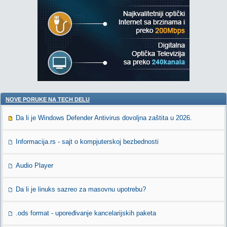
NOVE PORUKE NA TECH DELU
Da li je Windows Defender Antivirus dovoljna zaštita u 2026.
Informacija.rs - sajt o kompjuterskoj bezbednosti
Audio Player
Da li je linuks sazreo za masovnu upotrebu?
.ods format - upoređivanje kancelarijskih paketa