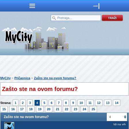
»
»
MyCity
Pričaonica
Zašto ste na ovom forumu?
Zašto ste na ovom forumu?
Strana:
1
2
3
4
5
6
7
8
9
10
11
12
13
14
15
16
17
18
19
20
21
22
23
24
25
Zašto ste na ovom forumu?
4
Idi na vrh