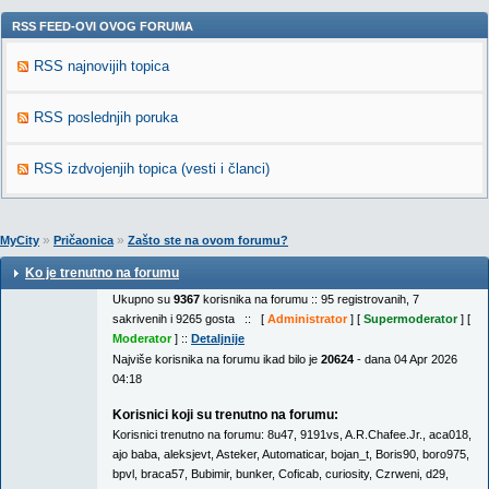
RSS FEED-OVI OVOG FORUMA
RSS najnovijih topica
RSS poslednjih poruka
RSS izdvojenjih topica (vesti i članci)
»
»
MyCity
Pričaonica
Zašto ste na ovom forumu?
Ko je trenutno na forumu
Ukupno su
9367
korisnika na forumu :: 95 registrovanih, 7
sakrivenih i 9265 gosta :: [
Administrator
] [
Supermoderator
] [
Moderator
] ::
Detaljnije
Najviše korisnika na forumu ikad bilo je
20624
- dana 04 Apr 2026
04:18
Korisnici koji su trenutno na forumu:
Korisnici trenutno na forumu:
8u47
,
9191vs
,
A.R.Chafee.Jr.
,
aca018
,
ajo baba
,
aleksjevt
,
Asteker
,
Automaticar
,
bojan_t
,
Boris90
,
boro975
,
bpvl
,
braca57
,
Bubimir
,
bunker
,
Coficab
,
curiosity
,
Czrweni
,
d29
,