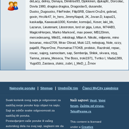
deLacy
,
delrey
,
Denaya
,
Dimitrise93
,
Djokkinen
,
djukapfc
,
Dorcolac
,
Dovla 1980
,
dragisa dragisa
,
DragoslavS
,
dusanobr
,
Dusko_Dugousko
,
FileFinder
,
FilipSRB
,
Glavni Oružni
,
gobrad
,
goxin
,
HrcAk47
,
In_hero
,
JimmyNapoli
,
JK
,
Jovan.D
,
kaput21
,
kaskadija
,
Kawasaki1000
,
Komder
,
komsija1
,
Koser
,
laki_bb
,
Lazarus
,
Lieutenant
,
Litostroton
,
lord sir giga
,
Lotus
,
M74AB3
,
MagicniHerpes
,
Marko Marković
,
max power
,
MB120mm
,
mercedesamg
,
Miki01
,
mikidragi
,
Milan A. Nikolic
,
miljannis
,
mino
bosanac
,
miso2709
,
Mrav Obrad
,
Muki 123
,
nebojsag
,
Nole
,
ozzy
,
paja69
,
PlayerOne
,
Posmatrac77OKB
,
probisic
,
Razdroid
,
repac
,
rovac
,
sajorg
,
samocitam
,
sap
,
Semberija
,
Shilok
,
skvara
,
styg
,
Tamna_strana_Meseca
,
The Boss
,
troki1971
,
Tvrtko I
,
Vlada1389
,
Yugol33
,
Zastava
,
zlukic
,
zubri
,
|_MeD_|
,
Žrnov
|
|
Najnovije poruke
Sitemap
Urednički tim
Članci MyCity zajednice
,
Svaki korisnik ovog sajta je odgovoran za
Naši sajtovi:
Vesti
Vojni
sadržaj svoje poruke koju objavi na sajtu.
,
,
forum
Zaštita od virusa
Sajt se odriče svake odgovornosti za
TekstPesme.rs
sadržaj tih poruka.
Postavljanjem vaše poruke ili vašeg
This content is licensed
autorskog dela na ovaj sajt, saglasni ste da
under a
Creative