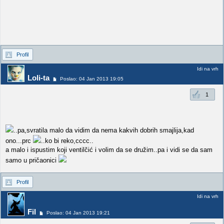
Profil
Idi na vrh
Loli-ta
Poslao: 04 Jan 2013 19:05
1
..pa,svratila malo da vidim da nema kakvih dobrih smajlija,kad
ono...prc
..ko bi reko,cccc..
a malo i ispustim koji ventilčić i volim da se družim..pa i vidi se da sam
samo u pričaonici
Profil
Idi na vrh
Fil
Poslao: 04 Jan 2013 19:21