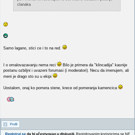
clanaka
Samo lagano, stici ce i to na red.
I o omalovazavanju nema reci
Bilo je primera da "klincadija" kasnije
postanu ozbiljni i uvazeni forumasi (i moderatori). Necu da imenujem, ali
meni je drago sto su u ekipi
Uostalom, onaj ko pomera stene, krece od pomeranja kamencica
Profil
Registruj se
da bi učestvovao u diskusiji.
Registrovanim korisnicima se NE