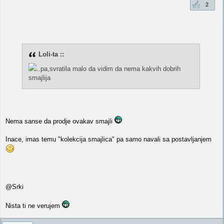
2
Loli-ta ::
..pa,svratila malo da vidim da nema kakvih dobrih
smajlija
Nema sanse da prodje ovakav smajli
Inace, imas temu "kolekcija smajlica" pa samo navali sa postavljanjem
@Srki
Nista ti ne verujem