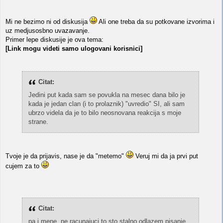
Mi ne bezimo ni od diskusija
Ali one treba da su potkovane izvorima i
uz medjusosbno uvazavanje.
Primer lepe diskusije je ova tema:
[Link mogu videti samo ulogovani korisnici]
Citat:
Jedini put kada sam se povukla na mesec dana bilo je
kada je jedan clan (i to prolaznik) "uvredio" SI, ali sam
ubrzo videla da je to bilo neosnovana reakcija s moje
strane.
Tvoje je da prijavis, nase je da "metemo"
Veruj mi da ja prvi put
cujem za to
Citat:
pa i mene, ne racunajuci to sto stalno odlazem pisanje