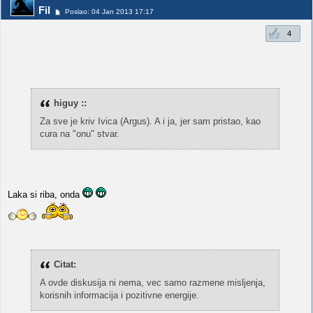
Fil
Poslao: 04 Jan 2013 17:17
4
higuy ::
Za sve je kriv Ivica (Argus). A i ja, jer sam pristao, kao
cura na "onu" stvar.
Laka si riba, onda
Citat:
A ovde diskusija ni nema, vec samo razmene misljenja,
korisnih informacija i pozitivne energije.