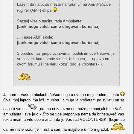
kazem da narocito mesto na forumu ima
Anti Malware
Fighter
(AMF) ekipa
Saznaj vise o nacinu rada Ambulante:
[Link mogu videti samo ulogovani korisnici]
... i nase AMF skole:
[Link mogu videti samo ulogovani korisnici]
Slobodno nas preporuci svima i podeli im ove linkove, jer
su najveci borci protiv virusa, trojanaca, ... upravo na
ovom forumu i "ne deru kozu" (rad je volonterski).
Ja sam u Vašu ambulantu češće nego u ovu na moje radno mjesto
.
Ovaj moj laptop ima loš imunitet i čim ga ja prošetam po svijetu on se
naguta virusa
,da mu ni zarazno ne može pomoći,ali tu je Vaša
ambulanta i sve je o.k.Što se tiče preporuka nema da brinete,već Vas
reklamiram,a vrlo dobro znam da je Vaš rad VOLONTERSKI (bojim se
da me niste razumjeli,mislila sam na majstore u mom gradu).