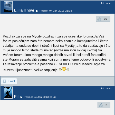
Idi na vrh
Ljilja Hnovi
Poslao: 04 Jan 2013 21:15
10
Pozdrav za sve na Mycity,pozdrav i za sve učesnike foruma.Ja Vaš
forum posjećujem zato što nemam neko znanje o kompjuterima i često
zabrljam,a onda su dobri i stručni ljudi sa Mycity-ja tu da spašavaju i što
mi je mnogo bitno štede mi novac (ovdje majstori skidaju kožu).Na
Vašem forumu ima mnogo,mnogo dobrih stvari ili bolje reći fantastični
ste.Moram se zahvaliti svima koji su na moje teme odgovorili upustvima
za rešavanje problema,a posebno GENIJALCU TwinHeadedEagle za
izuzetnu ljubaznost i veliko strpljenje
.
Profil
Idi na vrh
Fil
Poslao: 04 Jan 2013 21:48
2