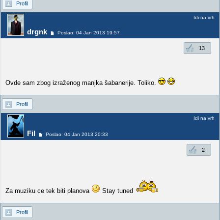
Profil
Idi na vrh
drgnk
Poslao: 04 Jan 2013 19:57
13
Ovde sam zbog izraženog manjka šabanerije. Toliko.
Profil
Idi na vrh
Fil
Poslao: 04 Jan 2013 20:33
2
Za muziku ce tek biti planova
Stay tuned
Profil