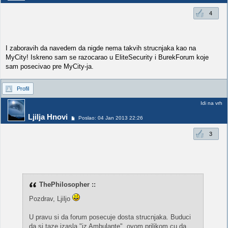
4
I zaboravih da navedem da nigde nema takvih strucnjaka kao na
MyCity! Iskreno sam se razocarao u EliteSecurity i BurekForum koje
sam posecivao pre MyCity-ja.
Profil
Idi na vrh
Ljilja Hnovi
Poslao: 04 Jan 2013 22:26
3
ThePhilosopher ::
Pozdrav, Ljiljo
U pravu si da forum posecuje dosta strucnjaka. Buduci
da si taze izasla "iz Ambulante", ovom prilikom cu da