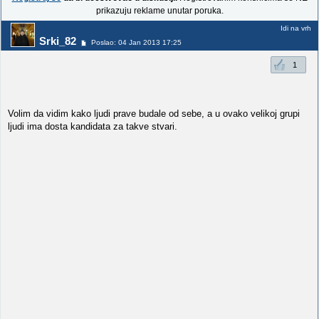
prikazuju reklame unutar poruka.
Idi na vrh
Srki_82
Poslao: 04 Jan 2013 17:25
1
Volim da vidim kako ljudi prave budale od sebe, a u ovako velikoj grupi
ljudi ima dosta kandidata za takve stvari.