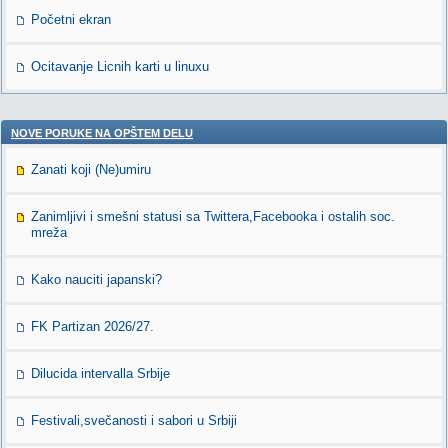
Početni ekran
Ocitavanje Licnih karti u linuxu
NOVE PORUKE NA OPŠTEM DELU
Zanati koji (Ne)umiru
Zanimljivi i smešni statusi sa Twittera,Facebooka i ostalih soc.
mreža
Kako nauciti japanski?
FK Partizan 2026/27.
Dilucida intervalla Srbije
Festivali,svečanosti i sabori u Srbiji