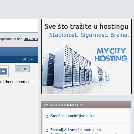
apisano na dan:
30.7.2011
Idi na vrh
0
ko da ne znam da li
IZDVOJENO NA MYCITY
Smešne i zanimljive slike
Zanimljivi i smešni statusi sa