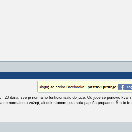
 i 20 dana, sve je normalno funkcionisalo do juče. Od juče se ponovio kvar 
 se normalno u vožnji, ali dok stanem pola sata papuča propadne. Šta bi to m