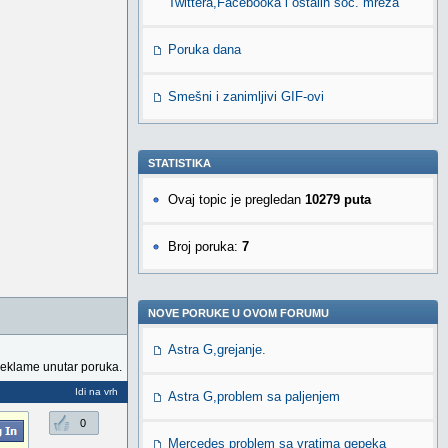
Twittera,Facebooka i ostalih soc. mreža
Poruka dana
Smešni i zanimljivi GIF-ovi
STATISTIKA
Ovaj topic je pregledan
10279 puta
Broj poruka:
7
NOVE PORUKE U OVOM FORUMU
Astra G,grejanje.
reklame unutar poruka.
Idi na vrh
Astra G,problem sa paljenjem
0
Mercedes problem sa vratima gepeka