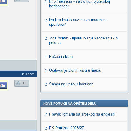
Informacija.rs - sajt o kompjuterskoj
bezbednosti
Da li je linuks sazreo za masovnu
upotrebu?
.ods format - upoređivanje kancelarijskih
paketa
Početni ekran
Ocitavanje Licnih karti u linuxu
Idi na vrh
0
Samsung upao u bootloop
NOVE PORUKE NA OPŠTEM DELU
Prevod romana sa srpskog na engleski
FK Partizan 2026/27.