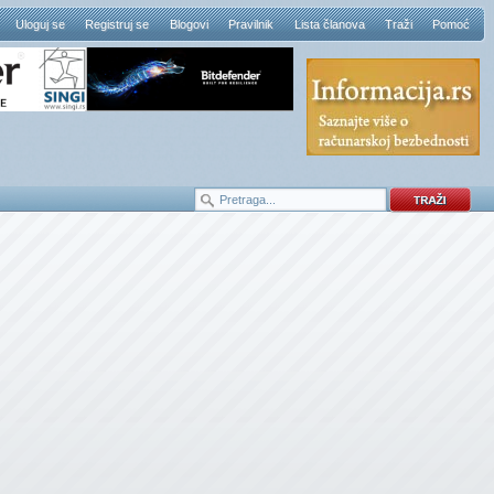
Uloguj se
Registruj se
Blogovi
Pravilnik
Lista članova
Traži
Pomoć