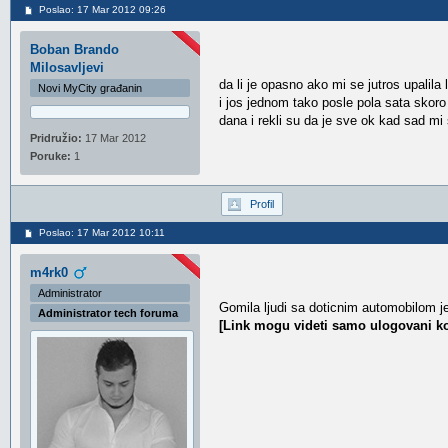
Poslao: 17 Mar 2012 09:26
Boban Brando
Milosavljevi
da li je opasno ako mi se jutros upalil
Novi MyCity građanin
i jos jednom tako posle pola sata skor
dana i rekli su da je sve ok kad sad mi
Pridružio:
17 Mar 2012
Poruke:
1
Profil
Poslao: 17 Mar 2012 10:11
m4rk0
Administrator
Gomila ljudi sa doticnim automobilom je
Administrator tech foruma
[Link mogu videti samo ulogovani ko