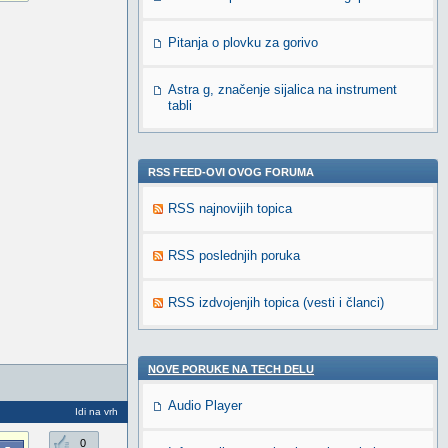
Pitanja o plovku za gorivo
Astra g, značenje sijalica na instrument
tabli
RSS FEED-OVI OVOG FORUMA
RSS najnovijih topica
RSS poslednjih poruka
RSS izdvojenjih topica (vesti i članci)
NOVE PORUKE NA TECH DELU
Audio Player
Idi na vrh
0