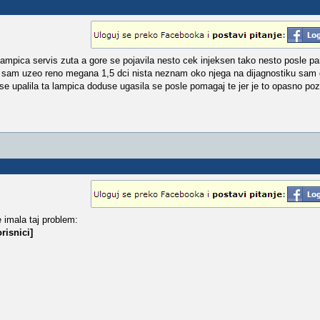
a lampica servis zuta a gore se pojavila nesto cek injeksen tako nesto posle p
o sam uzeo reno megana 1,5 dci nista neznam oko njega na dijagnostiku sam 
 se upalila ta lampica doduse ugasila se posle pomagaj te jer je to opasno po
 imala taj problem:
risnici]