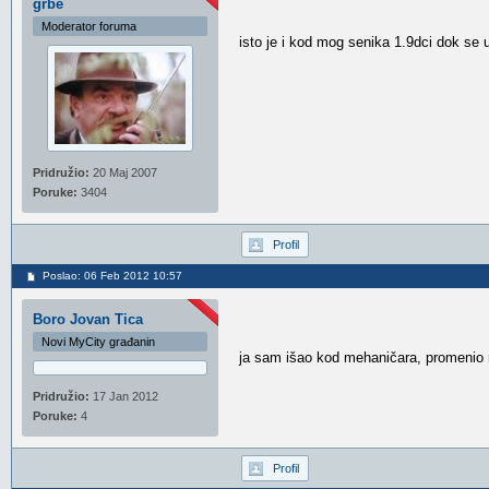
grbe
Moderator foruma
isto je i kod mog senika 1.9dci dok se u
Pridružio:
20 Maj 2007
Poruke:
3404
Profil
Poslao: 06 Feb 2012 10:57
Boro Jovan Tica
Novi MyCity građanin
ja sam išao kod mehaničara, promenio mi
Pridružio:
17 Jan 2012
Poruke:
4
Profil