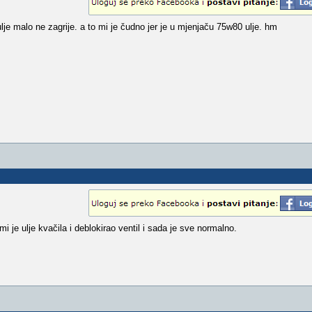
lje malo ne zagrije. a to mi je čudno jer je u mjenjaču 75w80 ulje. hm
 je ulje kvačila i deblokirao ventil i sada je sve normalno.