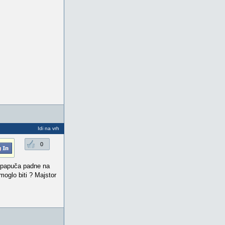
Idi na vrh
0
i papuča padne na
oglo biti ? Majstor