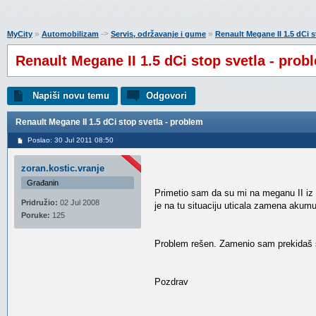
»
->
»
MyCity
Automobilizam
Servis, održavanje i gume
Renault Megane II 1.5 dCi s
Renault Megane II 1.5 dCi stop svetla - prob
Napiši novu temu
Odgovori
Renault Megane II 1.5 dCi stop svetla - problem
Poslao: 30 Jul 2011 08:50
zoran.kostic.vranje
Građanin
Primetio sam da su mi na meganu II iz 
Pridružio:
02 Jul 2008
je na tu situaciju uticala zamena akumul
Poruke:
125
Problem rešen. Zamenio sam prekidaš s
Pozdrav