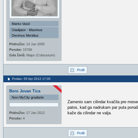
Marko Vasić
Gladijator - Maximus
Decimus Meridius
Pridružio:
14 Jan 2005
Poruke:
15766
Gde živiš:
Majur (Colosseum)
Profil
Poslao: 05 Apr 2012 17:00
Boro Jovan Tica
Novi MyCity građanin
Zamenio sam cilindar kvačila pre mesec
patos, kad ga nadrukam par puta ponaša
kaže da cilindar ne valja.
Pridružio:
17 Jan 2012
Poruke:
4
Profil