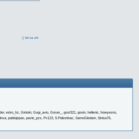
Idi na vrh
der
,
esko_hz
,
Gintoki
,
Gogi_avio
,
Goran_
,
gost321
,
goxin
,
hellenic
,
howyesno
,
lova
,
pablojepao
,
pavle_pzs
,
Pv123
,
S.Palestinac
,
SamoGledam
,
Sinisa76
,