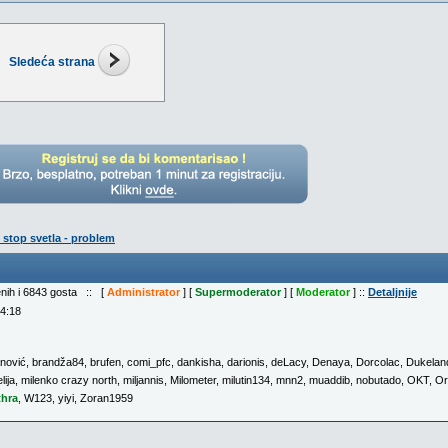
Sledeća strana
 stop svetla - problem
enih i 6843 gosta :: [
Administrator
] [
Supermoderator
] [
Moderator
] ::
Detaljnije
04:18
nović
,
brandža84
,
brufen
,
comi_pfc
,
dankisha
,
darionis
,
deLacy
,
Denaya
,
Dorcolac
,
Dukelan
lija
,
milenko crazy north
,
miljannis
,
Milometer
,
milutin134
,
mnn2
,
muaddib
,
nobutado
,
OKT
,
Or
thra
,
W123
,
yiyi
,
Zoran1959