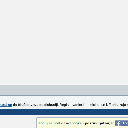
struj se
da bi učestvovao u diskusiji.
Registrovanim korisnicima se NE prikazuju 