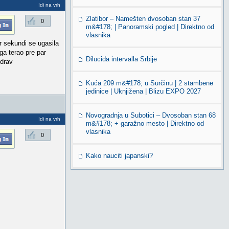
Idi na vrh
Zlatibor – Namešten dvosoban stan 37
0
m&#178; | Panoramski pogled | Direktno od
vlasnika
ar sekundi se ugasila
ga terao pre par
Dilucida intervalla Srbije
zdrav
Kuća 209 m&#178; u Surčinu | 2 stambene
jedinice | Uknjižena | Blizu EXPO 2027
Novogradnja u Subotici – Dvosoban stan 68
Idi na vrh
m&#178; + garažno mesto | Direktno od
vlasnika
0
Kako nauciti japanski?