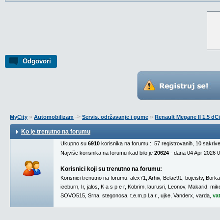
Odgovori
»
->
»
MyCity
Automobilizam
Servis, održavanje i gume
Renault Megane II 1.5 dCi
Ko je trenutno na forumu
Ukupno su
6910
korisnika na forumu :: 57 registrovanih, 10 sakriv
Najviše korisnika na forumu ikad bilo je
20624
- dana 04 Apr 2026 
Korisnici koji su trenutno na forumu:
Korisnici trenutno na forumu:
alex71
,
Arhiv
,
Belac91
,
bojcistv
,
Borka
iceburn
,
Ir
,
jalos
,
K a s p e r
,
Kobrim
,
laurusri
,
Leonov
,
Makarid
,
mike
SOVO515
,
Srna
,
stegonosa
,
t.e.m.p.l.a.r.
,
ujke
,
Vanderx
,
varda
,
va