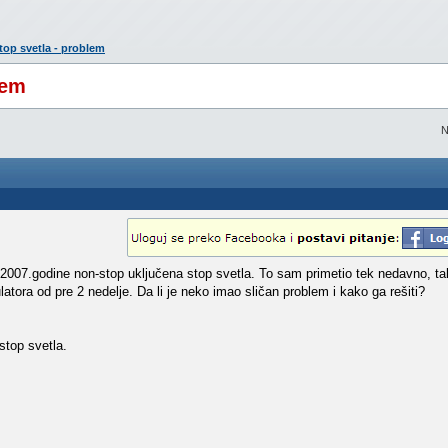
top svetla - problem
lem
N
2007.godine non-stop uključena stop svetla. To sam primetio tek nedavno, ta
atora od pre 2 nedelje. Da li je neko imao sličan problem i kako ga rešiti?
top svetla.