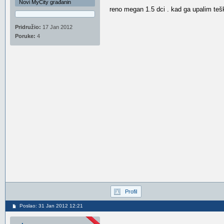
Novi MyCity građanin
reno megan 1.5 dci . kad ga upalim teško
Pridružio:
17 Jan 2012
Poruke:
4
Profil
Poslao: 31 Jan 2012 12:21