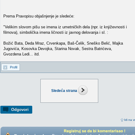
Prema Pravopisu objašnjenje je sledeće:
"Velikim slovom pišu se imena iz umetničkih dela (npr. iz književnosti i
filmova), simbolička imena ličnosti iz javnog delovanja i sl. :
Božić Bata, Deda Mraz, Crvenkapa, Baš-Čelik, Sneško Belić, Majka
Jugovića, Kosovka Devojka, Starina Novak, Sestra Batrićeva,
Gvozdena Ledi... itd.
Profil
Sledeća strana
Odgovori
Idi na v