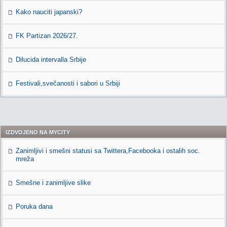
Kako nauciti japanski?
FK Partizan 2026/27.
Dilucida intervalla Srbije
Festivali,svečanosti i sabori u Srbiji
IZDVOJENO NA MYCITY
Zanimljivi i smešni statusi sa Twittera,Facebooka i ostalih soc.
mreža
Smešne i zanimljive slike
Poruka dana