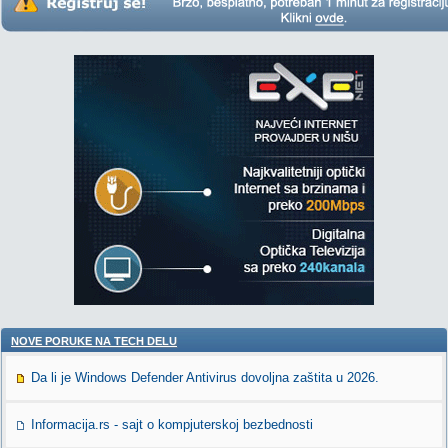
NOVE PORUKE NA TECH DELU
Da li je Windows Defender Antivirus dovoljna zaštita u 2026.
Informacija.rs - sajt o kompjuterskoj bezbednosti