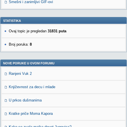
Smešni i zanimljivi GIF-ovi
STATISTIKA
Ovaj topic je pregledan
31831 puta
Broj poruka:
8
NOVE PORUKE U OVOM FORUMU
Ranjeni Vuk 2
Književnost za decu i mlade
U prkos dušmanima
Kratke priče Moma Kapora
Kako se zvala majka devet Jugovica?