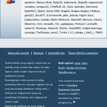
awathorn
,
Banovo Brdo
,
Belac91
,
bobomicek
,
Bojan85
,
bojanstros9
,
cavatina
,
cenejac111
,
CHARLIE JA.
,
Dare
,
darkojbn
,
Desmond
,
Djole3621
,
Djota1
,
Dovla 1980
,
draganl
,
dragisa dragisa
,
Flotikius
,
gost321
,
Ikica977
,
ILGromovnik
,
jalos
,
jodzula
,
Kajzer Soze
,
kojotuzamku
,
kuntalo
,
Marko Marković
,
Marko00
,
Mercury
,
misaru
,
Misterrno
,
mrm
,
nenad81
,
Orc
,
pablojepao
,
Primus17
,
proka89
,
raster12
,
Remarqe
,
Sinisa76
,
Snorks
,
Sone0883
,
srbijaiznadsvega
,
synergia
,
TheDictator
,
tomo2
,
Tvrtko I
,
VJ
,
vrlenija
,
|_MeD_|
,
79693
|
|
Najnovije poruke
Sitemap
Urednički tim
Članci MyCity zajednice
,
Svaki korisnik ovog sajta je odgovoran za
Naši sajtovi:
Vesti
Vojni
sadržaj svoje poruke koju objavi na sajtu.
,
,
forum
Zaštita od virusa
Sajt se odriče svake odgovornosti za
TekstPesme.rs
sadržaj tih poruka.
Postavljanjem vaše poruke ili vašeg
This content is licensed
autorskog dela na ovaj sajt, saglasni ste da
under a
Creative
ovaj sajt postaje distributer vašeg dela, i
Commons License
.
odričete se mogućnosti njegovog
Based on phpBB 2,
povlačenja ili brisanja, bez saglasnosti
translated by Simke,
uprave sajta.
designed by
Distribucija sadržaja sa ovog sajta je