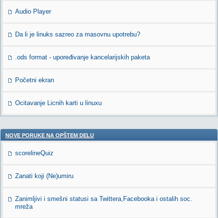
Audio Player
Da li je linuks sazreo za masovnu upotrebu?
.ods format - upoređivanje kancelarijskih paketa
Početni ekran
Ocitavanje Licnih karti u linuxu
NOVE PORUKE NA OPŠTEM DELU
scorelineQuiz
Zanati koji (Ne)umiru
Zanimljivi i smešni statusi sa Twittera,Facebooka i ostalih soc.
mreža