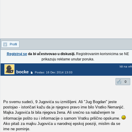
Profil
Registruj se
da bi učestvovao u diskusiji.
Registrovanim korisnicima se NE
prikazuju reklame unutar poruka.
Idi na vr
bocke
Poslao: 16 Dec 2014 13:03
0
Po svemu sudeći, 9 Jugovića su izmišljeni. Ali "Jug Bogdan" jeste
postojao - istoričari kažu da je njegovo pravo ime bilo Vratko Nemanjić.
Majka Jugovića bi bila njegova žena. Ali srećno sa nalaženjem te
informacije pošto su i informacije o samom Vratku prilično opskurne.
Ako pitaš za majku Jugovića u narodnoj epskoj poeziji, mislim da se
ime ne pominje.