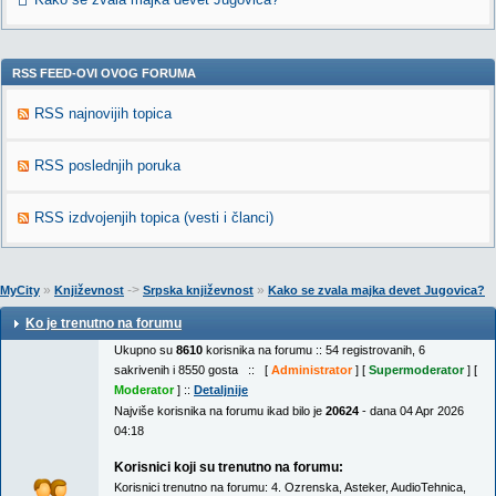
RSS FEED-OVI OVOG FORUMA
RSS najnovijih topica
RSS poslednjih poruka
RSS izdvojenjih topica (vesti i članci)
»
->
»
MyCity
Književnost
Srpska književnost
Kako se zvala majka devet Jugovica?
Ko je trenutno na forumu
Ukupno su
8610
korisnika na forumu :: 54 registrovanih, 6
sakrivenih i 8550 gosta :: [
Administrator
] [
Supermoderator
] [
Moderator
] ::
Detaljnije
Najviše korisnika na forumu ikad bilo je
20624
- dana 04 Apr 2026
04:18
Korisnici koji su trenutno na forumu:
Korisnici trenutno na forumu:
4. Ozrenska
,
Asteker
,
AudioTehnica
,