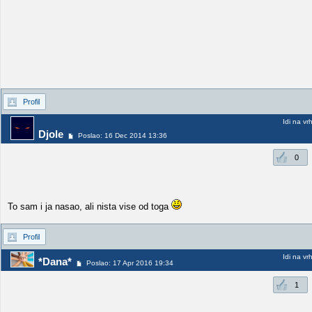
Profil
Idi na vr
Djole
Poslao: 16 Dec 2014 13:36
0
To sam i ja nasao, ali nista vise od toga
Profil
Idi na vr
*Dana*
Poslao: 17 Apr 2016 19:34
1