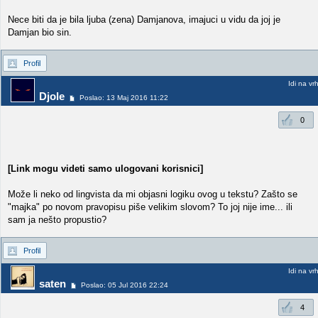
Nece biti da je bila ljuba (zena) Damjanova, imajuci u vidu da joj je
Damjan bio sin.
Profil
Idi na vr
Djole
Poslao: 13 Maj 2016 11:22
0
[Link mogu videti samo ulogovani korisnici]
Može li neko od lingvista da mi objasni logiku ovog u tekstu? Zašto se
"majka" po novom pravopisu piše velikim slovom? To joj nije ime... ili
sam ja nešto propustio?
Profil
Idi na vr
saten
Poslao: 05 Jul 2016 22:24
4