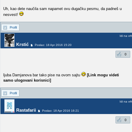
Uh, kao dete naučila sam napamet ovu dugačku pesmu, da padneš u
nesvest!
Profil
Idi na vr
Krstić
Poslao: 18 Apr 2016 15:20
0
ljuba Damjanova bar tako pise na ovom sajtu
[Link mogu videti
samo ulogovani korisnici]
Profil
Idi na vr
Rastafarii
Poslao: 18 Apr 2016 16:21
0