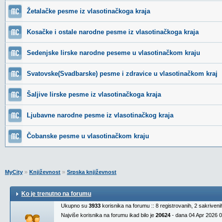
Žetalačke pesme iz vlasotinačkoga kraja
Kosačke i ostale narodne pesme iz vlasotinačkoga kraja
Sedenjske lirske narodne peseme u vlasotinačkom kraju
Svatovske(Svadbarske) pesme i zdravice u vlasotinačkom kraj
Šaljive lirske pesme iz vlasotinačkoga kraja
Ljubavne narodne pesme iz vlasotinačkog kraja
Čobanske pesme u vlasotinačkom kraju
»
»
MyCity
Književnost
Srpska književnost
Ko je trenutno na forumu
Ukupno su
3933
korisnika na forumu :: 8 registrovanih, 2 sakriven
Najviše korisnika na forumu ikad bilo je
20624
- dana 04 Apr 2026 