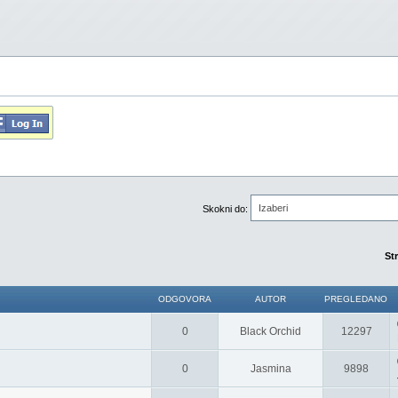
Izaberi
Skokni do:
St
ODGOVORA
AUTOR
PREGLEDANO
0
Black Orchid
12297
0
Jasmina
9898