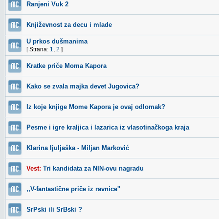
Ranjeni Vuk 2
Književnost za decu i mlade
U prkos dušmanima
[ Strana:
1
,
2
]
Kratke priče Moma Kapora
Kako se zvala majka devet Jugovica?
Iz koje knjige Mome Kapora je ovaj odlomak?
Pesme i igre kraljica i lazarica iz vlasotinačkoga kraja
Klarina ljuljaška - Miljan Marković
Vest:
Tri kandidata za NIN-ovu nagradu
,,V-fantastične priče iz ravnice''
SrPski ili SrBski ?