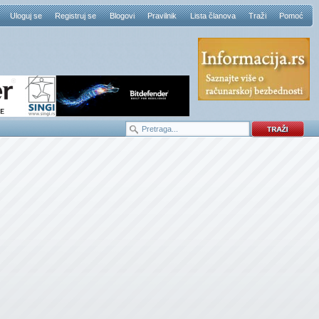
Uloguj se
Registruj se
Blogovi
Pravilnik
Lista članova
Traži
Pomoć