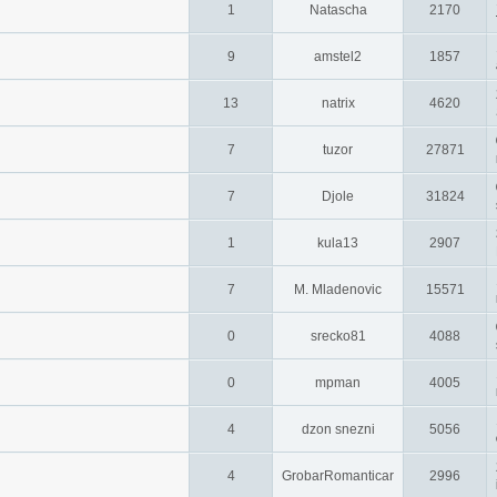
1
Natascha
2170
9
amstel2
1857
13
natrix
4620
7
tuzor
27871
7
Djole
31824
1
kula13
2907
7
M. Mladenovic
15571
0
srecko81
4088
0
mpman
4005
4
dzon snezni
5056
4
GrobarRomanticar
2996