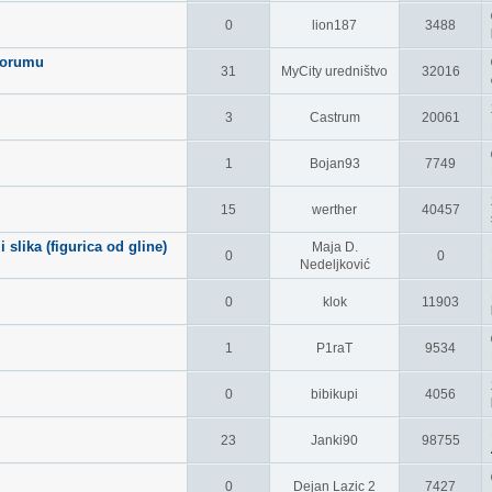
0
lion187
3488
 forumu
31
MyCity uredništvo
32016
3
Castrum
20061
1
Bojan93
7749
15
werther
40457
lika (figurica od gline)
Maja D.
0
0
Nedeljković
0
klok
11903
1
P1raT
9534
0
bibikupi
4056
23
Janki90
98755
0
Dejan Lazic 2
7427