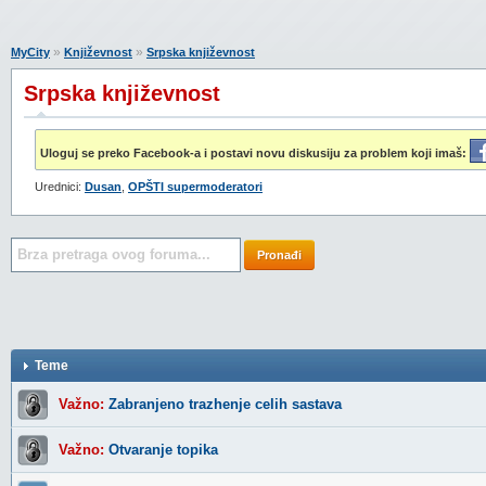
»
»
MyCity
Književnost
Srpska književnost
Srpska književnost
Uloguj se preko Facebook-a i postavi novu diskusiju za problem koji imaš:
Urednici:
Dusan
,
OPŠTI supermoderatori
Pronađi
Teme
Važno:
Zabranjeno trazhenje celih sastava
Važno:
Otvaranje topika