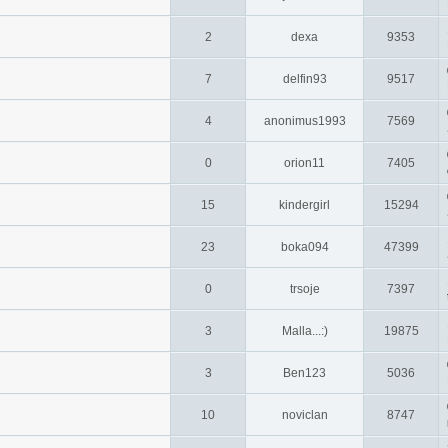
2
dexa
9353
7
delfin93
9517
4
anonimus1993
7569
0
orion11
7405
15
kindergirl
15294
23
boka094
47399
0
trsoje
7397
3
Malla...:)
19875
3
Ben123
5036
10
noviclan
8747