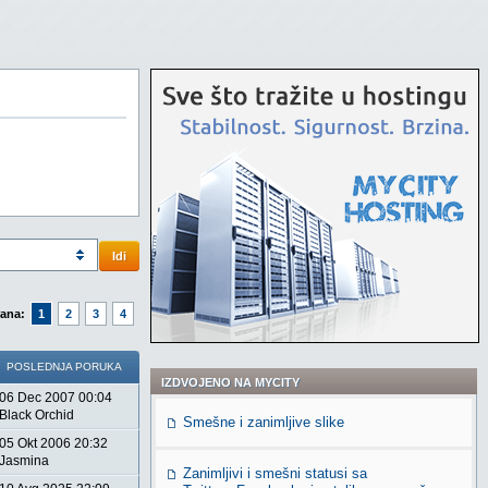
Idi
rana:
1
2
3
4
POSLEDNJA PORUKA
IZDVOJENO NA MYCITY
06 Dec 2007 00:04
Black Orchid
Smešne i zanimljive slike
05 Okt 2006 20:32
Jasmina
Zanimljivi i smešni statusi sa