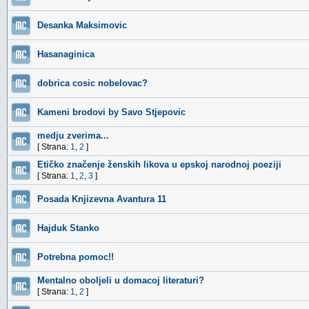
Desanka Maksimovic
Hasanaginica
dobrica cosic nobelovac?
Kameni brodovi by Savo Stjepovic
medju zverima...
[ Strana:
1
,
2
]
Etičko značenje ženskih likova u epskoj narodnoj poeziji
[ Strana:
1
,
2
,
3
]
Posada Knjizevna Avantura 11
Hajduk Stanko
Potrebna pomoc!!
Mentalno oboljeli u domacoj literaturi?
[ Strana:
1
,
2
]