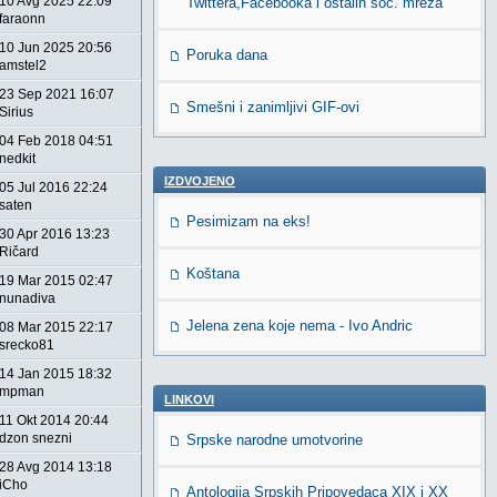
10 Avg 2025 22:09
Twittera,Facebooka i ostalih soc. mreža
faraonn
10 Jun 2025 20:56
Poruka dana
amstel2
23 Sep 2021 16:07
Smešni i zanimljivi GIF-ovi
Sirius
04 Feb 2018 04:51
nedkit
IZDVOJENO
05 Jul 2016 22:24
saten
Pesimizam na eks!
30 Apr 2016 13:23
Ričard
Koštana
19 Mar 2015 02:47
nunadiva
Jelena zena koje nema - Ivo Andric
08 Mar 2015 22:17
srecko81
14 Jan 2015 18:32
mpman
LINKOVI
11 Okt 2014 20:44
dzon snezni
Srpske narodne umotvorine
28 Avg 2014 13:18
iCho
Antologija Srpskih Pripovedaca XIX i XX