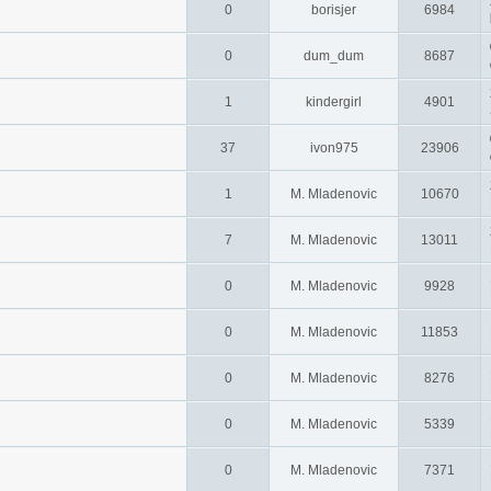
0
borisjer
6984
0
dum_dum
8687
1
kindergirl
4901
37
ivon975
23906
1
M. Mladenovic
10670
7
M. Mladenovic
13011
0
M. Mladenovic
9928
0
M. Mladenovic
11853
0
M. Mladenovic
8276
0
M. Mladenovic
5339
0
M. Mladenovic
7371