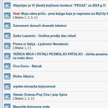
Objavljen je VI (šesti) književni konkurs ''PEGAZ'' za 2014 g.!!!
Vest:
Moja ratna priča - prva knjiga koja je napisana na MyCity
[ Strana:
1
,
2
,
3
,
4
]
Savremeni domaći dramski tekstovi
Zarko Lausevic - Godina prodje dan nikad
Pisma iz Italije - Ljubomir Nenadovic
[ Strana:
1
,
2
]
VERICA MICA I OSTALI PESMULJCI PATULJCI - zbirka pesama i s
za malu decu
Cica Gorio - Balzak
Dioba Jaksica
srpsko-slovacka knjizevnost
Stevan Sremac-Pop Cira i pop Spira
[ Strana:
1
,
2
,
3
]
Mesovite knjizevne vrste