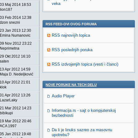
veka
03 Maj 2014 18:53
lion187
03 Feb 2014 12:38
dzon snezni
RSS FEED-OVI OVOG FORUMA
23 Jan 2013 12:30
RSS najnovijih topica
Emina Numanovic
09 Nov 2012 23:22
Neprimetna
RSS poslednjih poruka
29 Okt 2012 16:10
saten
RSS izdvojenjih topica (vesti i članci)
13 Apr 2012 14:59
Maja D. Nedeljković
10 Apr 2012 21:01
NOVE PORUKE NA TECH DELU
klok
01 Apr 2012 13:26
Audio Player
LazarLaky
21 Mar 2012 14:23
Informacija.rs - sajt o kompjuterskoj
bibikupi
bezbednosti
19 Mar 2012 20:46
ACA 1997
Da li je linuks sazreo za masovnu
05 Jan 2012 19:48
upotrebu?