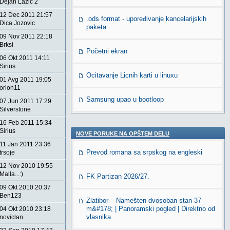
Dejan Lazic 2
12 Dec 2011 21:57
.ods format - upoređivanje kancelarijskih
Dica Jozovic
paketa
09 Nov 2011 22:18
Brksi
Početni ekran
06 Okt 2011 14:11
Sirius
Ocitavanje Licnih karti u linuxu
01 Avg 2011 19:05
orion11
Samsung upao u bootloop
07 Jun 2011 17:29
Silverstone
16 Feb 2011 15:34
Sirius
NOVE PORUKE NA OPŠTEM DELU
11 Jan 2011 23:36
Prevod romana sa srpskog na engleski
trsoje
12 Nov 2010 19:55
Malla...:)
FK Partizan 2026/27.
09 Okt 2010 20:37
Ben123
Zlatibor – Namešten dvosoban stan 37
m&#178; | Panoramski pogled | Direktno od
04 Okt 2010 23:18
vlasnika
noviclan