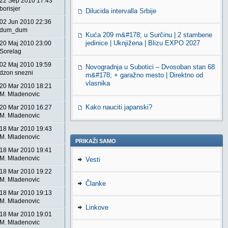
22 Sep 2010 17:43
borisjer
Dilucida intervalla Srbije
02 Jun 2010 22:36
dum_dum
Kuća 209 m&#178; u Surčinu | 2 stambene
jedinice | Uknjižena | Blizu EXPO 2027
20 Maj 2010 23:00
Sorelag
02 Maj 2010 19:59
Novogradnja u Subotici – Dvosoban stan 68
dzon snezni
m&#178; + garažno mesto | Direktno od
vlasnika
20 Mar 2010 18:21
M. Mladenovic
Kako nauciti japanski?
20 Mar 2010 16:27
M. Mladenovic
18 Mar 2010 19:43
M. Mladenovic
PRIKAŽI SAMO
18 Mar 2010 19:41
M. Mladenovic
Vesti
18 Mar 2010 19:22
M. Mladenovic
Članke
18 Mar 2010 19:13
M. Mladenovic
Linkove
18 Mar 2010 19:01
M. Mladenovic