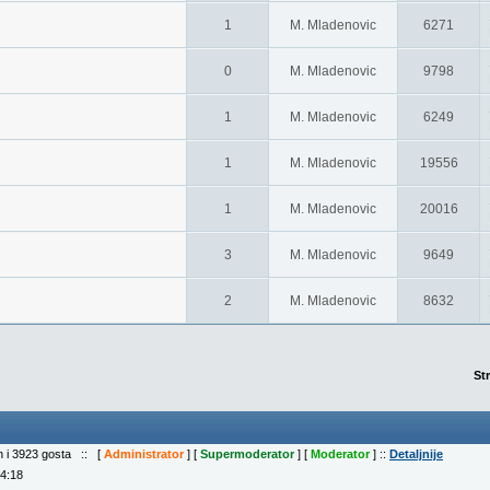
1
M. Mladenovic
6271
0
M. Mladenovic
9798
1
M. Mladenovic
6249
1
M. Mladenovic
19556
1
M. Mladenovic
20016
3
M. Mladenovic
9649
2
M. Mladenovic
8632
St
ih i 3923 gosta :: [
Administrator
] [
Supermoderator
] [
Moderator
] ::
Detaljnije
04:18