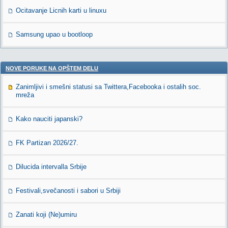
Ocitavanje Licnih karti u linuxu
Samsung upao u bootloop
NOVE PORUKE NA OPŠTEM DELU
Zanimljivi i smešni statusi sa Twittera,Facebooka i ostalih soc.
mreža
Kako nauciti japanski?
FK Partizan 2026/27.
Dilucida intervalla Srbije
Festivali,svečanosti i sabori u Srbiji
Zanati koji (Ne)umiru