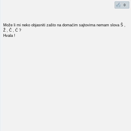
0
Može li mi neko objasniti zašto na domaćim sajtovima nemam slova Š ,
Ž , Č , Ć ?
Hvala !