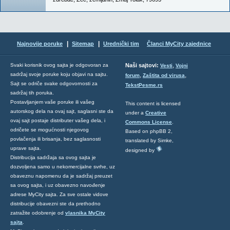
|
|
Najnovije poruke
Sitemap
Urednički tim
Članci MyCity zajednice
,
Svaki korisnik ovog sajta je odgovoran za
Naši sajtovi:
Vesti
Vojni
sadržaj svoje poruke koju objavi na sajtu.
,
,
forum
Zaštita od virusa
Sajt se odriče svake odgovornosti za
TekstPesme.rs
sadržaj tih poruka.
Postavljanjem vaše poruke ili vašeg
This content is licensed
autorskog dela na ovaj sajt, saglasni ste da
under a
Creative
ovaj sajt postaje distributer vašeg dela, i
Commons License
.
odričete se mogućnosti njegovog
Based on phpBB 2,
povlačenja ili brisanja, bez saglasnosti
translated by Simke,
uprave sajta.
designed by
Distribucija sadržaja sa ovog sajta je
dozvoljena samo u nekomercijalne svrhe, uz
obaveznu napomenu da je sadržaj preuzet
sa ovog sajta, i uz obavezno navođenje
adrese MyCity sajta. Za sve ostale vidove
distribucije obavezni ste da prethodno
zatražite odobrenje od
vlasnika MyCity
sajta
.