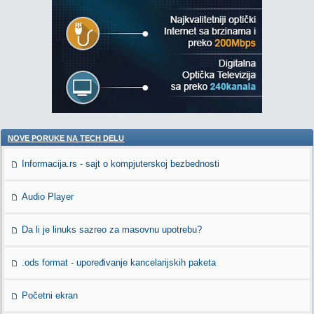
NOVE PORUKE NA TECH DELU
Informacija.rs - sajt o kompjuterskoj bezbednosti
Audio Player
Da li je linuks sazreo za masovnu upotrebu?
.ods format - upoređivanje kancelarijskih paketa
Početni ekran