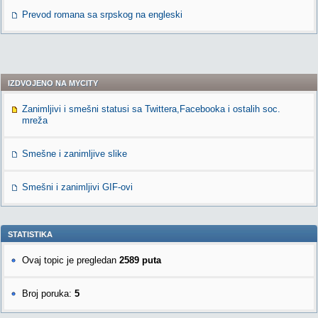
Prevod romana sa srpskog na engleski
IZDVOJENO NA MYCITY
Zanimljivi i smešni statusi sa Twittera,Facebooka i ostalih soc.
mreža
Smešne i zanimljive slike
Smešni i zanimljivi GIF-ovi
STATISTIKA
Ovaj topic je pregledan
2589 puta
Broj poruka:
5