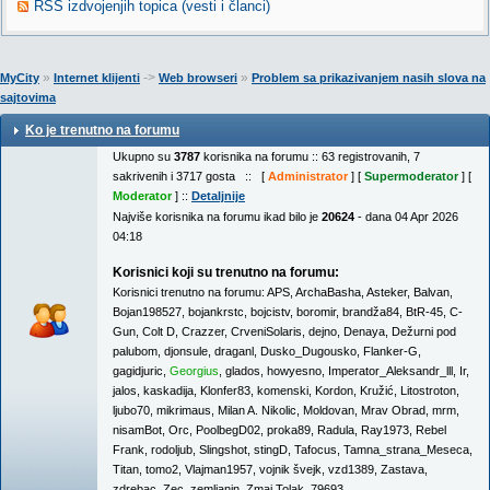
RSS izdvojenjih topica (vesti i članci)
»
->
»
MyCity
Internet klijenti
Web browseri
Problem sa prikazivanjem nasih slova na
sajtovima
Ko je trenutno na forumu
Ukupno su
3787
korisnika na forumu :: 63 registrovanih, 7
sakrivenih i 3717 gosta :: [
Administrator
] [
Supermoderator
] [
Moderator
] ::
Detaljnije
Najviše korisnika na forumu ikad bilo je
20624
- dana 04 Apr 2026
04:18
Korisnici koji su trenutno na forumu:
Korisnici trenutno na forumu:
APS
,
ArchaBasha
,
Asteker
,
Balvan
,
Bojan198527
,
bojankrstc
,
bojcistv
,
boromir
,
brandža84
,
BtR-45
,
C-
Gun
,
Colt D
,
Crazzer
,
CrveniSolaris
,
dejno
,
Denaya
,
Dežurni pod
palubom
,
djonsule
,
draganl
,
Dusko_Dugousko
,
Flanker-G
,
gagidjuric
,
Georgius
,
glados
,
howyesno
,
Imperator_Aleksandr_lll
,
Ir
,
jalos
,
kaskadija
,
Klonfer83
,
komenski
,
Kordon
,
Kružić
,
Litostroton
,
ljubo70
,
mikrimaus
,
Milan A. Nikolic
,
Moldovan
,
Mrav Obrad
,
mrm
,
nisamBot
,
Orc
,
PoolbegD02
,
proka89
,
Radula
,
Ray1973
,
Rebel
Frank
,
rodoljub
,
Slingshot
,
stingD
,
Tafocus
,
Tamna_strana_Meseca
,
Titan
,
tomo2
,
Vlajman1957
,
vojnik švejk
,
vzd1389
,
Zastava
,
zdrebac
,
Zec
,
zemljanin
,
Zmaj Tolak
,
79693