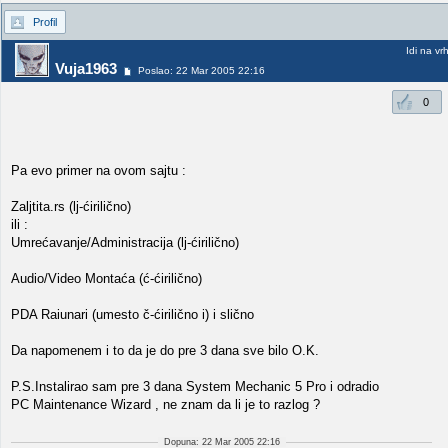
Profil
Idi na vr
Vuja1963
Poslao: 22 Mar 2005 22:16
0
Pa evo primer na ovom sajtu :
Zaljtita.rs (lj-ćirilično)
ili :
Umrećavanje/Administracija (lj-ćirilično)
Audio/Video Montaća (ć-ćirilično)
PDA Raiunari (umesto č-ćirilično i) i slično
Da napomenem i to da je do pre 3 dana sve bilo O.K.
P.S.Instalirao sam pre 3 dana System Mechanic 5 Pro i odradio
PC Maintenance Wizard , ne znam da li je to razlog ?
Dopuna: 22 Mar 2005 22:16