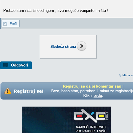
Probao sam i sa Encodingom , sve moguće varijante i ništa !
Profil
Sledeća strana
Odgovori
Idi na v