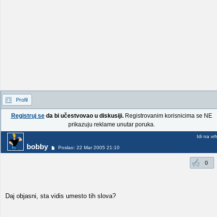
Profil
Registruj se
da bi učestvovao u diskusiji.
Registrovanim korisnicima se NE
prikazuju reklame unutar poruka.
Idi na vr
bobby
Poslao: 22 Mar 2005 21:10
0
Daj objasni, sta vidis umesto tih slova?