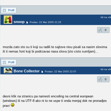
Profil
Idi na vr
snoop
Poslao: 22 Mar 2005 21:25
0
mozda zato sto su ti koji su radili te sajtove nisu pisali sa nasim slovima
ili ti nemas font koji bi podrzavao nasa slova (sto cisto sumljam)...
Profil
Idi na vr
Bone Collector
Poslao: 22 Mar 2005 22:07
0
desni klik na stranicu pa namesti encoding na central european
(windows) ili na UTF-8 ako ni to ne uspe ti onda menjaj dok ne pronadjes
pravi