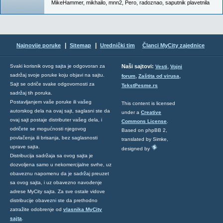
MikeHammer
,
mikhailo
,
mnn2
,
Pero
,
radoznao
,
saputnik plavetnila
|
|
Najnovije poruke
Sitemap
Urednički tim
Članci MyCity zajednice
,
Svaki korisnik ovog sajta je odgovoran za
Naši sajtovi:
Vesti
Vojni
sadržaj svoje poruke koju objavi na sajtu.
,
,
forum
Zaštita od virusa
Sajt se odriče svake odgovornosti za
TekstPesme.rs
sadržaj tih poruka.
Postavljanjem vaše poruke ili vašeg
This content is licensed
autorskog dela na ovaj sajt, saglasni ste da
under a
Creative
ovaj sajt postaje distributer vašeg dela, i
Commons License
.
odričete se mogućnosti njegovog
Based on phpBB 2,
povlačenja ili brisanja, bez saglasnosti
translated by Simke,
uprave sajta.
designed by
Distribucija sadržaja sa ovog sajta je
dozvoljena samo u nekomercijalne svrhe, uz
obaveznu napomenu da je sadržaj preuzet
sa ovog sajta, i uz obavezno navođenje
adrese MyCity sajta. Za sve ostale vidove
distribucije obavezni ste da prethodno
zatražite odobrenje od
vlasnika MyCity
sajta
.