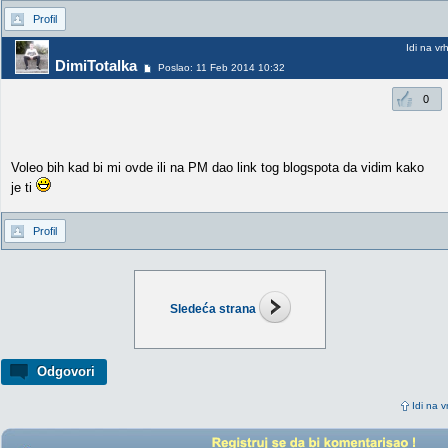
Profil
Idi na vr
DimiTotalka
Poslao: 11 Feb 2014 10:32
0
Voleo bih kad bi mi ovde ili na PM dao link tog blogspota da vidim kako
je ti
Profil
Sledeća strana
Odgovori
Idi na v