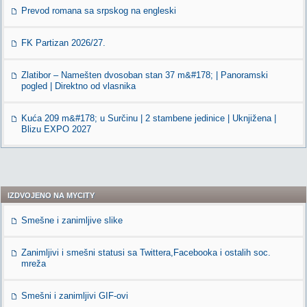
Prevod romana sa srpskog na engleski
FK Partizan 2026/27.
Zlatibor – Namešten dvosoban stan 37 m&#178; | Panoramski
pogled | Direktno od vlasnika
Kuća 209 m&#178; u Surčinu | 2 stambene jedinice | Uknjižena |
Blizu EXPO 2027
IZDVOJENO NA MYCITY
Smešne i zanimljive slike
Zanimljivi i smešni statusi sa Twittera,Facebooka i ostalih soc.
mreža
Smešni i zanimljivi GIF-ovi