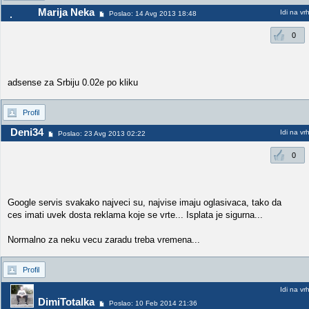
Marija Neka
Idi na vr
Poslao: 14 Avg 2013 18:48
0
adsense za Srbiju 0.02e po kliku
Profil
Deni34
Idi na vr
Poslao: 23 Avg 2013 02:22
0
Google servis svakako najveci su, najvise imaju oglasivaca, tako da
ces imati uvek dosta reklama koje se vrte... Isplata je sigurna...
Normalno za neku vecu zaradu treba vremena...
Profil
Idi na vr
DimiTotalka
Poslao: 10 Feb 2014 21:36