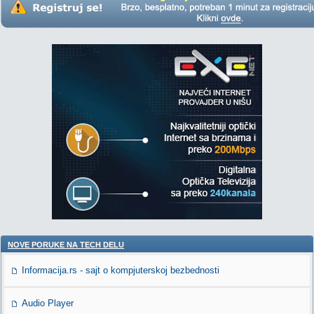
NOVE PORUKE NA TECH DELU
Informacija.rs - sajt o kompjuterskoj bezbednosti
Audio Player