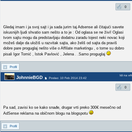
0
Gledaj imam i ja svoj sajt i ja sada jurim taj Adsense ali čitajući savete
iskusnijih ljudi shvatio sam nešto a to je : Od oglasa se ne živi! Oglasi
tvom sajtu mogu da predstavljaju dodatnu zaradu tojest neki novac koji
možeš dalje da uložiš u razvitak sajta, ako želiš od sajta da praviš
dobre pare proguglaj nešto više o Affilate marketingu , o tome su dobro
pisali Igor Tomić , Istok Pavlović , Jelena . .Samo proguglaj
Profil
Idi na vr
JohnnieBGD
Poslao: 10 Feb 2014 23:42
0
Pa sad, zavisi ko se kako snađe, drugar vrti preko 300€ mesečno od
AdSense reklama na običnom blogu na blogspotu
Profil