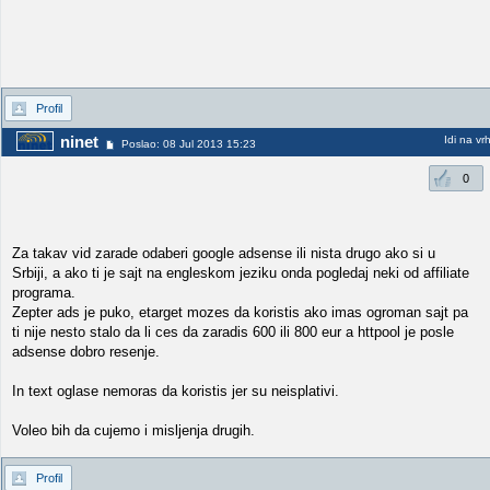
Profil
ninet
Idi na vr
Poslao: 08 Jul 2013 15:23
0
Za takav vid zarade odaberi google adsense ili nista drugo ako si u
Srbiji, a ako ti je sajt na engleskom jeziku onda pogledaj neki od affiliate
programa.
Zepter ads je puko, etarget mozes da koristis ako imas ogroman sajt pa
ti nije nesto stalo da li ces da zaradis 600 ili 800 eur a httpool je posle
adsense dobro resenje.
In text oglase nemoras da koristis jer su neisplativi.
Voleo bih da cujemo i misljenja drugih.
Profil