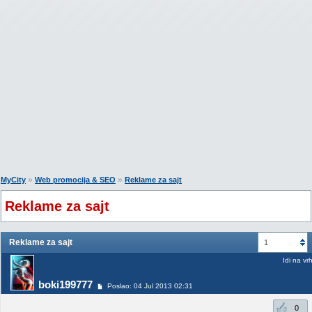
»
»
MyCity
Web promocija & SEO
Reklame za sajt
Reklame za sajt
Reklame za sajt
1
Idi na vr
boki199777
Poslao: 04 Jul 2013 02:31
0