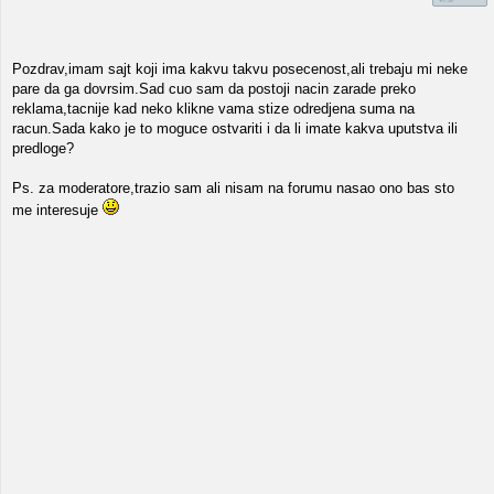
Pozdrav,imam sajt koji ima kakvu takvu posecenost,ali trebaju mi neke
pare da ga dovrsim.Sad cuo sam da postoji nacin zarade preko
reklama,tacnije kad neko klikne vama stize odredjena suma na
racun.Sada kako je to moguce ostvariti i da li imate kakva uputstva ili
predloge?
Ps. za moderatore,trazio sam ali nisam na forumu nasao ono bas sto
me interesuje