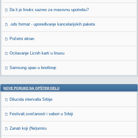
Da li je linuks sazreo za masovnu upotrebu?
.ods format - upoređivanje kancelarijskih paketa
Početni ekran
Ocitavanje Licnih karti u linuxu
Samsung upao u bootloop
NOVE PORUKE NA OPŠTEM DELU
Dilucida intervalla Srbije
Festivali,svečanosti i sabori u Srbiji
Zanati koji (Ne)umiru