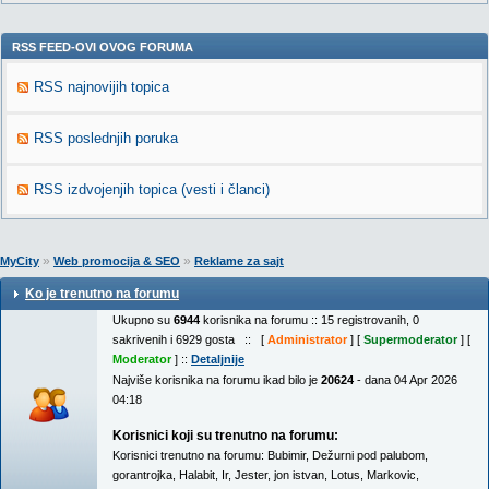
RSS FEED-OVI OVOG FORUMA
RSS najnovijih topica
RSS poslednjih poruka
RSS izdvojenjih topica (vesti i članci)
»
»
MyCity
Web promocija & SEO
Reklame za sajt
Ko je trenutno na forumu
Ukupno su
6944
korisnika na forumu :: 15 registrovanih, 0
sakrivenih i 6929 gosta :: [
Administrator
] [
Supermoderator
] [
Moderator
] ::
Detaljnije
Najviše korisnika na forumu ikad bilo je
20624
- dana 04 Apr 2026
04:18
Korisnici koji su trenutno na forumu:
Korisnici trenutno na forumu:
Bubimir
,
Dežurni pod palubom
,
gorantrojka
,
Halabit
,
Ir
,
Jester
,
jon istvan
,
Lotus
,
Markovic
,