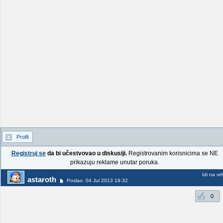
Profil
Registruj se
da bi učestvovao u diskusiji.
Registrovanim korisnicima se NE
prikazuju reklame unutar poruka.
Idi na vr
astaroth
Poslao: 04 Jul 2013 19:32
0