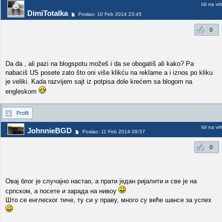
Idi na vr
DimiTotalka
Poslao: 10 Feb 2014 23:45
0
Da da , ali pazi na blogspotu možeš i da se obogatiš ali kako? Pa
nabaciš US posete zato što oni više klikću na reklame a i iznos po kliku
je veliki. Kada razvijem sajt iz potpisa dole krećem sa blogom na
engleskom
Profil
Idi na vr
JohnnieBGD
Poslao: 11 Feb 2014 09:57
0
Овај блог је случајно настао, а прати један ријалити и све је на
српском, а посете и зарада на нивоу
Што се енглеског тиче, ту си у праву, много су веће шансе за успех