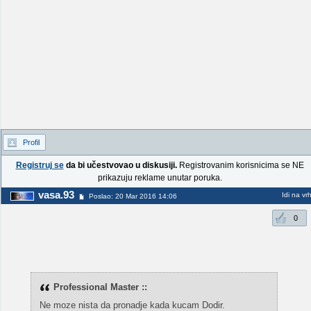
Profil
Registruj se
da bi učestvovao u diskusiji.
Registrovanim korisnicima se NE
prikazuju reklame unutar poruka.
vasa.93
Idi na vr
Poslao: 20 Mar 2016 14:06
0
Professional Master ::
Ne moze nista da pronadje kada kucam Dodir.