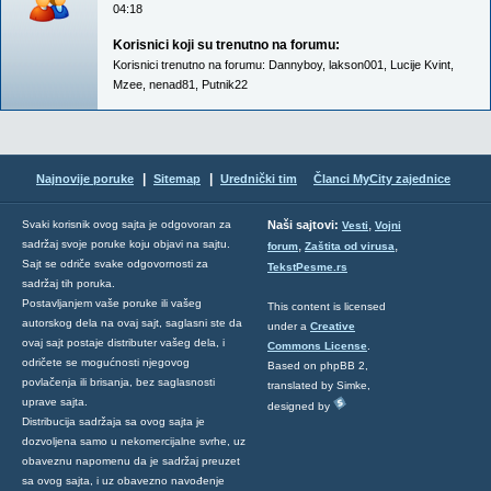
04:18
Korisnici koji su trenutno na forumu:
Korisnici trenutno na forumu:
Dannyboy
,
lakson001
,
Lucije Kvint
,
Mzee
,
nenad81
,
Putnik22
|
|
Najnovije poruke
Sitemap
Urednički tim
Članci MyCity zajednice
,
Svaki korisnik ovog sajta je odgovoran za
Naši sajtovi:
Vesti
Vojni
sadržaj svoje poruke koju objavi na sajtu.
,
,
forum
Zaštita od virusa
Sajt se odriče svake odgovornosti za
TekstPesme.rs
sadržaj tih poruka.
Postavljanjem vaše poruke ili vašeg
This content is licensed
autorskog dela na ovaj sajt, saglasni ste da
under a
Creative
ovaj sajt postaje distributer vašeg dela, i
Commons License
.
odričete se mogućnosti njegovog
Based on phpBB 2,
povlačenja ili brisanja, bez saglasnosti
translated by Simke,
uprave sajta.
designed by
Distribucija sadržaja sa ovog sajta je
dozvoljena samo u nekomercijalne svrhe, uz
obaveznu napomenu da je sadržaj preuzet
sa ovog sajta, i uz obavezno navođenje