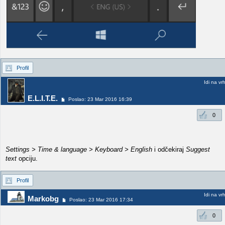
Profil
Idi na vr
E.L.I.T.E.
Poslao: 23 Mar 2016 16:39
0
Settings > Time & language > Keyboard > English
i odčekiraj
Suggest
text
opciju.
Profil
Idi na vr
Markobg
Poslao: 23 Mar 2016 17:34
0