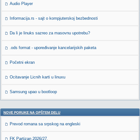
Audio Player
Informacija.rs - sajt o kompjuterskoj bezbednosti
Da li je linuks sazreo za masovnu upotrebu?
.ods format - upoređivanje kancelarijskih paketa
Početni ekran
Ocitavanje Licnih karti u linuxu
Samsung upao u bootloop
NOVE PORUKE NA OPŠTEM DELU
Prevod romana sa srpskog na engleski
FK Partizan 2026/27.