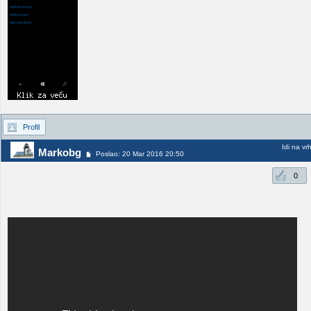
Profil
Idi na vr
Markobg
Poslao: 20 Mar 2016 20:50
0