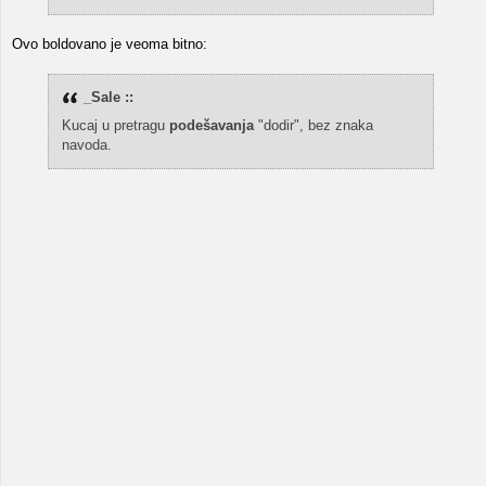
Ovo boldovano je veoma bitno:
_Sale ::
Kucaj u pretragu
podešavanja
"dodir", bez znaka
navoda.