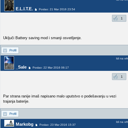
E.L.I.T.E.
Poslao: 21 Mar 2016 23:54
1
Uključi Battery saving mod i smanji osvetljenje.
Profil
Idi na vr
_Sale
Poslao: 22 Mar 2016 06:17
1
Par strana ranije imaš napisano malo uputstvo o podešavanju u vezi
trajanja baterije.
Profil
Idi na vr
Markobg
Poslao: 23 Mar 2016 15:37