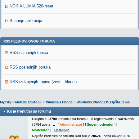
NOKIA LUMIA 520-reset
Brisanje aplikacija
RSS FEED-OVI OVOG FORUMA
RSS najnovijih topica
RSS poslednjih poruka
RSS izdvojenjih topica (vesti i članci)
»
->
»
MyCity
Mobilni telefoni
Windows Phone
Windows Phone OS Opšta Tema
Ko je trenutno na forumu
Ukupno su
3790
korisnika na forumu :: 6 registrovanih, 0 sakrivenih
i 3784 gosta :: [
Administrator
] [
Supermoderator
] [
Moderator
] ::
Detaljnije
Najviše korisnika na forumu ikad bilo je
20624
- dana 04 Apr 2026