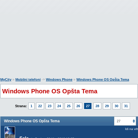
»
->
»
MyCity
Mobilni telefoni
Windows Phone
Windows Phone OS Opšta Tema
Windows Phone OS Opšta Tema
Strana:
1
22
23
24
25
26
27
28
29
30
31
Windows Phone OS Opšta Tema
27
Idi na vr