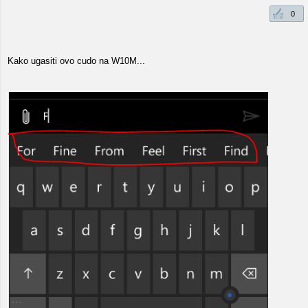
0
Kako ugasiti ovo cudo na W10M...