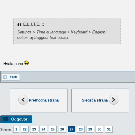
E.L.I.T.E. ::
Settings > Time & language > Keyboard > English
i
odčekiraj
Suggest text
opciju.
Hvala puno
Profil
Prethodna strana
Sledeća strana
Odgovori
Strana:
1
22
23
24
25
26
27
28
29
30
31