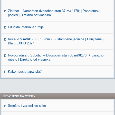
Zlatibor – Namešten dvosoban stan 37 m&#178; | Panoramski
pogled | Direktno od vlasnika
Dilucida intervalla Srbije
Kuća 209 m&#178; u Surčinu | 2 stambene jedinice | Uknjižena |
Blizu EXPO 2027
Novogradnja u Subotici – Dvosoban stan 68 m&#178; + garažno
mesto | Direktno od vlasnika
Kako nauciti japanski?
IZDVOJENO NA MYCITY
Smešne i zanimljive slike