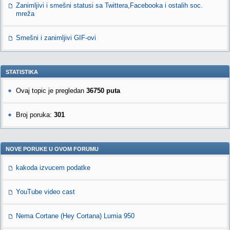
Zanimljivi i smešni statusi sa Twittera,Facebooka i ostalih soc.
mreža
Smešni i zanimljivi GIF-ovi
STATISTIKA
Ovaj topic je pregledan
36750 puta
Broj poruka:
301
NOVE PORUKE U OVOM FORUMU
kakoda izvucem podatke
YouTube video cast
Nema Cortane (Hey Cortana) Lumia 950