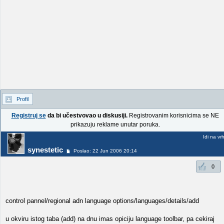
Profil
Registruj se
da bi učestvovao u diskusiji.
Registrovanim korisnicima se NE
prikazuju reklame unutar poruka.
Idi na vr
synestetic
Poslao: 22 Jun 2006 20:14
0
control pannel/regional adn language options/languages/details/add
u okviru istog taba (add) na dnu imas opiciju language toolbar, pa cekiraj