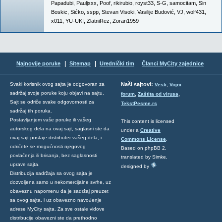
Papadubi
,
Pauljxxx
,
Poof
,
rikirubio
,
royst33
,
S-G
,
samocitam
,
Sin
Boskic
,
Sićko
,
sspp
,
Stevan Visoki
,
Vasilije Budović
,
VJ
,
wolf431
,
x011
,
YU-UKI
,
ZlatniRez
,
Zoran1959
|
|
Najnovije poruke
Sitemap
Urednički tim
Članci MyCity zajednice
,
Svaki korisnik ovog sajta je odgovoran za
Naši sajtovi:
Vesti
Vojni
sadržaj svoje poruke koju objavi na sajtu.
,
,
forum
Zaštita od virusa
Sajt se odriče svake odgovornosti za
TekstPesme.rs
sadržaj tih poruka.
Postavljanjem vaše poruke ili vašeg
This content is licensed
autorskog dela na ovaj sajt, saglasni ste da
under a
Creative
ovaj sajt postaje distributer vašeg dela, i
Commons License
.
odričete se mogućnosti njegovog
Based on phpBB 2,
povlačenja ili brisanja, bez saglasnosti
translated by Simke,
uprave sajta.
designed by
Distribucija sadržaja sa ovog sajta je
dozvoljena samo u nekomercijalne svrhe, uz
obaveznu napomenu da je sadržaj preuzet
sa ovog sajta, i uz obavezno navođenje
adrese MyCity sajta. Za sve ostale vidove
distribucije obavezni ste da prethodno