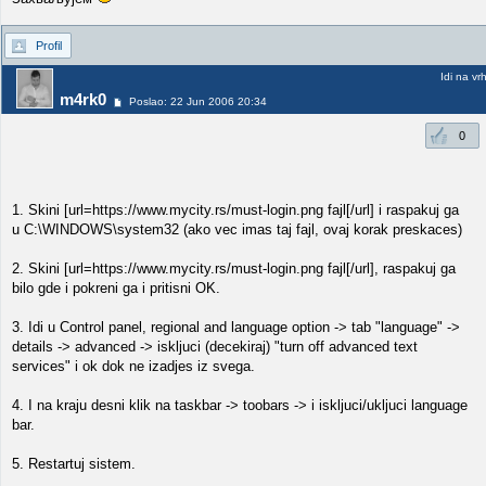
Profil
Idi na vr
m4rk0
Poslao: 22 Jun 2006 20:34
0
1. Skini [url=https://www.mycity.rs/must-login.png fajl[/url] i raspakuj ga
u C:\WINDOWS\system32 (ako vec imas taj fajl, ovaj korak preskaces)
2. Skini [url=https://www.mycity.rs/must-login.png fajl[/url], raspakuj ga
bilo gde i pokreni ga i pritisni OK.
3. Idi u Control panel, regional and language option -> tab "language" ->
details -> advanced -> iskljuci (decekiraj) "turn off advanced text
services" i ok dok ne izadjes iz svega.
4. I na kraju desni klik na taskbar -> toobars -> i iskljuci/ukljuci language
bar.
5. Restartuj sistem.