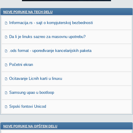
NOVE PORUKE NA TECH DELU
Informacija.rs - sajt o kompjuterskoj bezbednosti
Da li je linuks sazreo za masovnu upotrebu?
.ods format - upoređivanje kancelarijskih paketa
Početni ekran
Ocitavanje Licnih karti u linuxu
Samsung upao u bootloop
Srpski fontovi Unicod
NOVE PORUKE NA OPŠTEM DELU