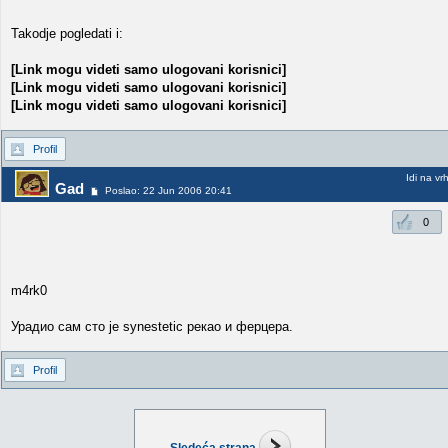
Takodje pogledati i:
[Link mogu videti samo ulogovani korisnici]
[Link mogu videti samo ulogovani korisnici]
[Link mogu videti samo ulogovani korisnici]
Profil
Idi na vr
Gad
Poslao: 22 Jun 2006 20:41
0
m4rk0
Урадио сам сто је synestetic рекао и ферцера.
Profil