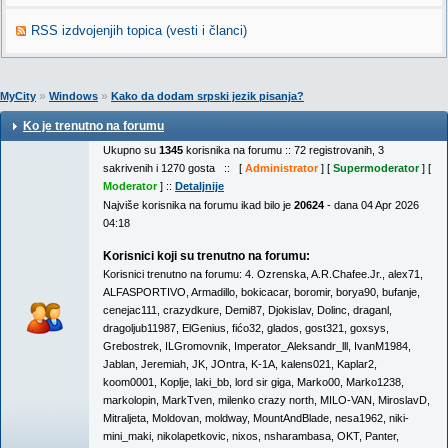
RSS izdvojenjih topica (vesti i članci)
»
»
MyCity
Windows
Kako da dodam srpski jezik pisanja?
Ko je trenutno na forumu
Ukupno su
1345
korisnika na forumu :: 72 registrovanih, 3
sakrivenih i 1270 gosta :: [
Administrator
] [
Supermoderator
] [
Moderator
] ::
Detaljnije
Najviše korisnika na forumu ikad bilo je
20624
- dana 04 Apr 2026
04:18
Korisnici koji su trenutno na forumu:
Korisnici trenutno na forumu:
4. Ozrenska
,
A.R.Chafee.Jr.
,
alex71
,
ALFASPORTIVO
,
Armadillo
,
bokicacar
,
boromir
,
borya90
,
bufanje
,
cenejac111
,
crazydkure
,
Demi87
,
Djokislav
,
Dolinc
,
draganl
,
dragoljub11987
,
ElGenius
,
fićo32
,
glados
,
gost321
,
goxsys
,
Grebostrek
,
ILGromovnik
,
Imperator_Aleksandr_lll
,
IvanM1984
,
Jablan
,
Jeremiah
,
JK
,
JOntra
,
K-1A
,
kalens021
,
Kaplar2
,
koom0001
,
Koplje
,
laki_bb
,
lord sir giga
,
Marko00
,
Marko1238
,
markolopin
,
MarkTven
,
milenko crazy north
,
MILO-VAN
,
MiroslavD
,
Mitraljeta
,
Moldovan
,
moldway
,
MountAndBlade
,
nesa1962
,
niki-
mini_maki
,
nikolapetkovic
,
nixos
,
nsharambasa
,
OKT
,
Panter
,