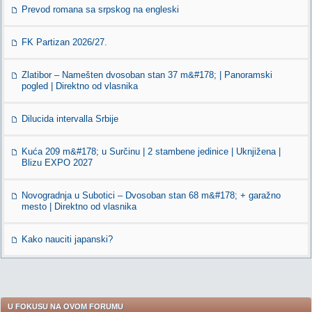
Prevod romana sa srpskog na engleski
FK Partizan 2026/27.
Zlatibor – Namešten dvosoban stan 37 m&#178; | Panoramski
pogled | Direktno od vlasnika
Dilucida intervalla Srbije
Kuća 209 m&#178; u Surčinu | 2 stambene jedinice | Uknjižena |
Blizu EXPO 2027
Novogradnja u Subotici – Dvosoban stan 68 m&#178; + garažno
mesto | Direktno od vlasnika
Kako nauciti japanski?
U FOKUSU NA OVOM FORUMU