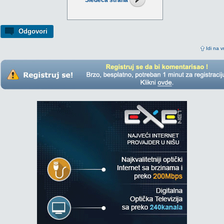
Sledeća strana
Odgovori
Idi na v