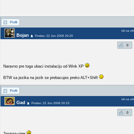
Profil
Idi na vr
Bojan
Poslao: 22 Jun 2006 20:20
0
Naravno pre toga ubaci instalaciju od Wink XP
BTW sa jezika na jezik se prebacujes preko ALT+Shift
Profil
Idi na vr
Gad
Poslao: 22 Jun 2006 20:23
0
Захваљујем