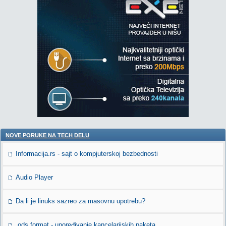
NOVE PORUKE NA TECH DELU
Informacija.rs - sajt o kompjuterskoj bezbednosti
Audio Player
Da li je linuks sazreo za masovnu upotrebu?
.ods format - upoređivanje kancelarijskih paketa