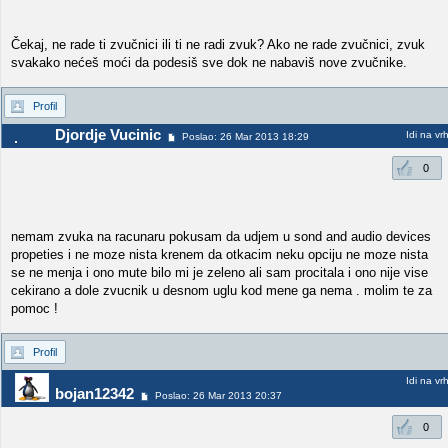
Čekaj, ne rade ti zvučnici ili ti ne radi zvuk? Ako ne rade zvučnici, zvuk
svakako nećeš moći da podesiš sve dok ne nabaviš nove zvučnike.
Profil
Djordje Vucinic
Idi na vr
Poslao: 26 Mar 2013 18:29
0
nemam zvuka na racunaru pokusam da udjem u sond and audio devices
propeties i ne moze nista krenem da otkacim neku opciju ne moze nista
se ne menja i ono mute bilo mi je zeleno ali sam procitala i ono nije vise
cekirano a dole zvucnik u desnom uglu kod mene ga nema . molim te za
pomoc !
Profil
Idi na vr
bojan12342
Poslao: 26 Mar 2013 20:37
0