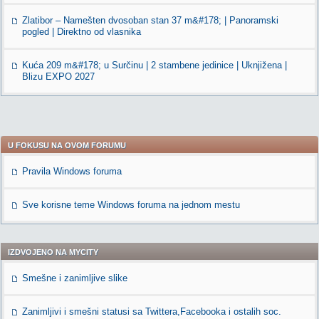
Zlatibor – Namešten dvosoban stan 37 m&#178; | Panoramski
pogled | Direktno od vlasnika
Kuća 209 m&#178; u Surčinu | 2 stambene jedinice | Uknjižena |
Blizu EXPO 2027
U FOKUSU NA OVOM FORUMU
Pravila Windows foruma
Sve korisne teme Windows foruma na jednom mestu
IZDVOJENO NA MYCITY
Smešne i zanimljive slike
Zanimljivi i smešni statusi sa Twittera,Facebooka i ostalih soc.