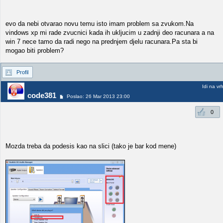
evo da nebi otvarao novu temu isto imam problem sa zvukom.Na
vindows xp mi rade zvucnici kada ih ukljucim u zadnji deo racunara a na
win 7 nece tamo da radi nego na prednjem djelu racunara.Pa sta bi
mogao biti problem?
Profil
Idi na vr
code381
Poslao: 26 Mar 2013 23:00
0
Mozda treba da podesis kao na slici (tako je bar kod mene)