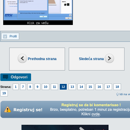
Profil
Prethodna strana
Sledeća strana
Odgovori
Strana:
1
7
8
9
10
11
12
13
14
15
16
17
18
19
Idi na v