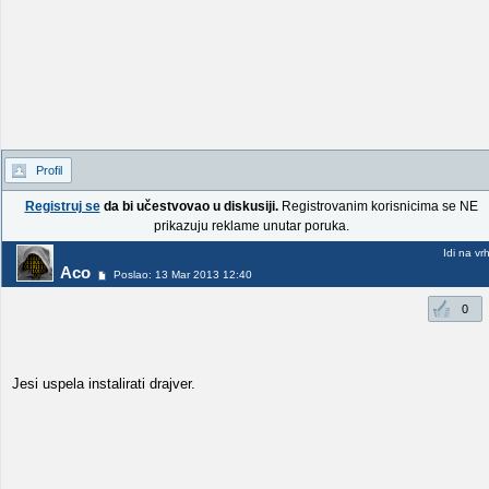
Profil
Registruj se
da bi učestvovao u diskusiji.
Registrovanim korisnicima se NE
prikazuju reklame unutar poruka.
Idi na vr
Aco
Poslao: 13 Mar 2013 12:40
0
Jesi uspela instalirati drajver.