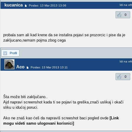
kucanica
Idi na vr
Poslao: 13 Mar 2013 13:06
0
probala sam ali kad krene da se instalira pojavi se prozorcic i pise da je
zakljucano,nemam pojma zbog cega
Profil
Idi na vr
Aco
Poslao: 13 Mar 2013 13:11
0
Šta može biti zaključano..
Ajd napravi screenshot kada ti se pojavi ta greška,znači uslikaj i okači
sliku u idućoj poruci.
Ako ne znaš kao ćeš da napraviš screeshot baci pogled ovde
[Link
mogu videti samo ulogovani korisnici]