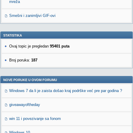
mreža
Smešni i zanimljivi GIF-ovi
STATISTIKA
Ovaj topic je pregledan
95401 puta
Broj poruka:
187
NOVE PORUKE U OVOM FORUMU
Windows 7 da li je zaista došao kraj podrške već pre par godina ?
giveawayoftheday
win 11 i povezivanje sa fonom
Windows 10