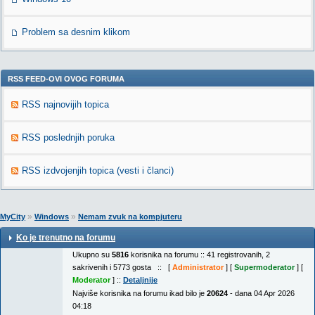
Problem sa desnim klikom
RSS FEED-OVI OVOG FORUMA
RSS najnovijih topica
RSS poslednjih poruka
RSS izdvojenjih topica (vesti i članci)
»
»
MyCity
Windows
Nemam zvuk na kompjuteru
Ko je trenutno na forumu
Ukupno su
5816
korisnika na forumu :: 41 registrovanih, 2
sakrivenih i 5773 gosta :: [
Administrator
] [
Supermoderator
] [
Moderator
] ::
Detaljnije
Najviše korisnika na forumu ikad bilo je
20624
- dana 04 Apr 2026
04:18