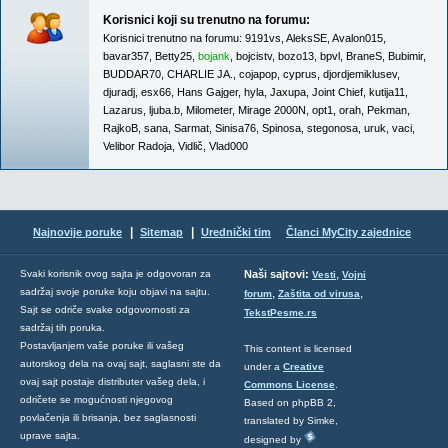
Korisnici koji su trenutno na forumu:
Korisnici trenutno na forumu:
9191vs
,
AleksSE
,
Avalon015
,
bavar357
,
Betty25
,
bojank
,
bojcistv
,
bozo13
,
bpvl
,
BraneS
,
Bubimir
,
BUDDAR70
,
CHARLIE JA.
,
cojapop
,
cyprus
,
djordjemiklusev
,
djuradj
,
esx66
,
Hans Gajger
,
hyla
,
Jaxupa
,
Joint Chief
,
kutija11
,
Lazarus
,
ljuba.b
,
Milometer
,
Mirage 2000N
,
opt1
,
orah
,
Pekman
,
RajkoB
,
sana
,
Sarmat
,
Sinisa76
,
Spinosa
,
stegonosa
,
uruk
,
vaci
,
Velibor Radoja
,
Vidlič
,
Vlad000
|
|
Najnovije poruke
Sitemap
Urednički tim
Članci MyCity zajednice
,
Svaki korisnik ovog sajta je odgovoran za
Naši sajtovi:
Vesti
Vojni
sadržaj svoje poruke koju objavi na sajtu.
,
,
forum
Zaštita od virusa
Sajt se odriče svake odgovornosti za
TekstPesme.rs
sadržaj tih poruka.
Postavljanjem vaše poruke ili vašeg
This content is licensed
autorskog dela na ovaj sajt, saglasni ste da
under a
Creative
ovaj sajt postaje distributer vašeg dela, i
Commons License
.
odričete se mogućnosti njegovog
Based on phpBB 2,
povlačenja ili brisanja, bez saglasnosti
translated by Simke,
uprave sajta.
designed by