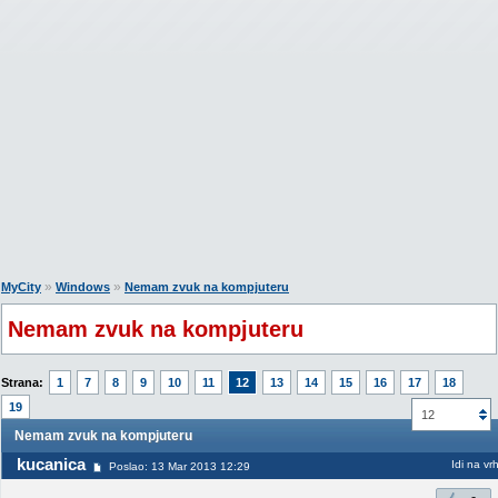
»
»
MyCity
Windows
Nemam zvuk na kompjuteru
Nemam zvuk na kompjuteru
Strana:
1
7
8
9
10
11
12
13
14
15
16
17
18
19
12
Nemam zvuk na kompjuteru
kucanica
Idi na vr
Poslao: 13 Mar 2013 12:29