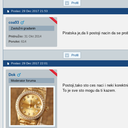
Profil
Poslao: 29 Dec 2017 21:53
coa93
Zaslužni građanin
Piratska je,da li postoji nacin da se pr
Pridružio:
31 Okt 2014
Poruke:
614
Profil
Poslao: 29 Dec 2017 22:01
Dok
Moderator foruma
Postoji,tako sto ces naci i neki korektn
To je sve sto mogu da ti kazem.