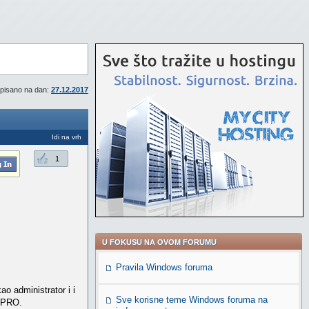
pisano na dan:
27.12.2017
Idi na vrh
1
U FOKUSU NA OVOM FORUMU
Pravila Windows foruma
o administrator i i
Sve korisne teme Windows foruma na
t PRO.