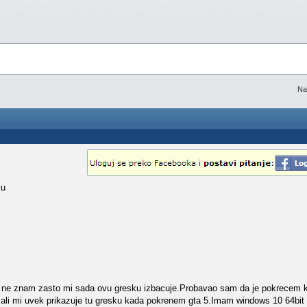
Na
ku
ali ne znam zasto mi sada ovu gresku izbacuje.Probavao sam da je pokrecem ka
y,ali mi uvek prikazuje tu gresku kada pokrenem gta 5.Imam windows 10 64bi