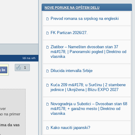
NOVE PORUKE NA OPŠTEM DELU
Prevod romana sa srpskog na engleski
FK Partizan 2026/27.
Zlatibor – Namešten dvosoban stan 37
m&#178; | Panoramski pogled | Direktno od
vlasnika
Idi na vrh
1
Dilucida intervalla Srbije
Kuća 209 m&#178; u Surčinu | 2 stambene
jedinice | Uknjižena | Blizu EXPO 2027
Novogradnja u Subotici – Dvosoban stan 68
tver
m&#178; + garažno mesto | Direktno od
vlasnika
ao na primer
cima da vas
Kako nauciti japanski?