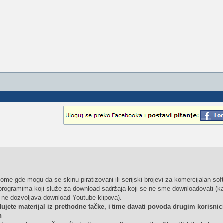
 tome gde mogu da se skinu piratizovani ili serijski brojevi za komercijalan sof
 o programima koji služe za download sadržaja koji se ne sme downloadovati (k
 ne dozvoljava download Youtube klipova).
ujete materijal iz prethodne tačke, i time davati povoda drugim korisni
h