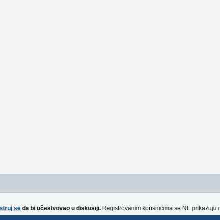
struj se
da bi učestvovao u diskusiji.
Registrovanim korisnicima se NE prikazuju 