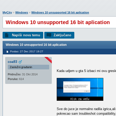
»
»
MyCity
Windows
Windows 10 unsupported 16 bit aplication
Windows 10 unsupported 16 bit aplication
Napiši novu temu
Zaključano
Windows 10 unsupported 16 bit aplication
Poslao: 27 Dec 2017 19:27
coa93
Zaslužni građanin
Kada udjem u gta 5 izbaci mi ovu gres
Pridružio:
31 Okt 2014
Poruke:
614
Sve do juce je normalno radila igrica,
pokrecao sam troubleshot compatibilit