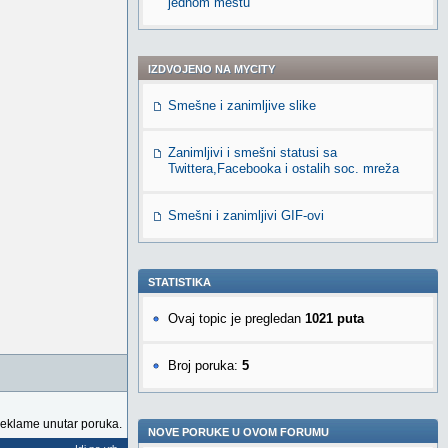
jednom mestu
IZDVOJENO NA MYCITY
Smešne i zanimljive slike
Zanimljivi i smešni statusi sa
Twittera,Facebooka i ostalih soc. mreža
Smešni i zanimljivi GIF-ovi
STATISTIKA
Ovaj topic je pregledan
1021 puta
Broj poruka:
5
reklame unutar poruka.
NOVE PORUKE U OVOM FORUMU