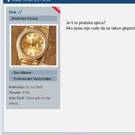
Poslao: 29 Dec 2017 00:48
Dok
Moderator foruma
Je li to piratska igrica?
Ako jeste,nije cudo da se takve glupost
- Dok Milioner -
- Profesionalni Vanzemaljac -
Pridružio:
01 Jul 2005
Poruke:
4703
Gde živiš:
Tamo gde mi nije
mesto.