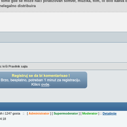
 o tome gde se može naći piratizovan softver, muzika, film, ili bilo kakva 
nelegalno distribuira
c krši Pravilnik sajta
nih i 1247 gosta :: [
Administrator
] [
Supermoderator
] [
Moderator
] ::
Detaljnije
04:18