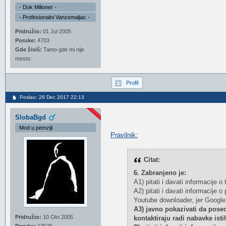
- Dok Milioner -
- Profesionalni Vanzemaljac -
Pridružio:
01 Jul 2005
Poruke:
4703
Gde živiš:
Tamo gde mi nije
mesto.
Profil
Poslao: 29 Dec 2017 22:13
SlobaBgd
Mod u pemziji
Pravilnik:
Citat:
6. Zabranjeno je:
A1) pitati i davati informacije o
A2) pitati i davati informacije
Youtube downloader, jer Google
A3) javno pokazivati da posed
Pridružio:
10 Okt 2005
kontaktiraju radi nabavke isti