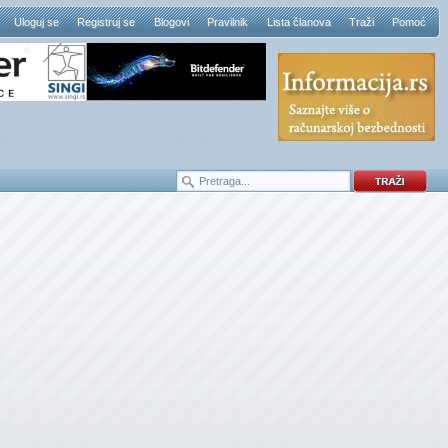
Uloguj se
Registruj se
Blogovi
Pravilnik
Lista članova
Traži
Pomoć