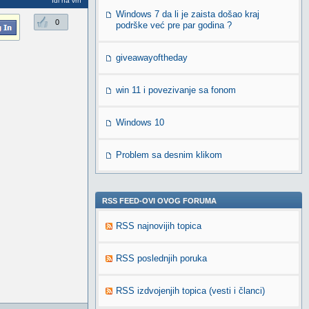
Idi na vrh
Windows 7 da li je zaista došao kraj
0
podrške već pre par godina ?
giveawayoftheday
win 11 i povezivanje sa fonom
Windows 10
Problem sa desnim klikom
RSS FEED-OVI OVOG FORUMA
RSS najnovijih topica
RSS poslednjih poruka
RSS izdvojenjih topica (vesti i članci)