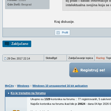
Poruke:
13526
B) pitati i davati informacije
Gde živiš:
Beograd
intelektualna svojina koja se 
Kraj diskusije.
Profil
Zaključano
SlobaBgd
Zaključavanje topica
Razlog:
Topi
29 Dec 2017 22:14
»
»
MyCity
Windows
Windows 10 unsupported 16 bit aplication
Ko je trenutno na forumu
Ukupno su
1329
korisnika na forumu :: 77 registrovanih, 5 sakrive
Najviše korisnika na forumu ikad bilo je
20624
- dana 04 Apr 2026 