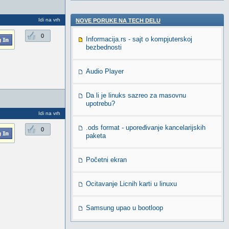
Idi na vrh
NOVE PORUKE NA TECH DELU
0
Informacija.rs - sajt o kompjuterskoj
bezbednosti
Audio Player
Da li je linuks sazreo za masovnu
upotrebu?
Idi na vrh
.ods format - upoređivanje kancelarijskih
0
paketa
Početni ekran
Ocitavanje Licnih karti u linuxu
Samsung upao u bootloop