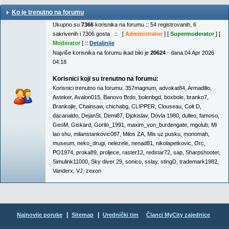
Ko je trenutno na forumu
Ukupno su
7366
korisnika na forumu :: 54 registrovanih, 6
sakrivenih i 7306 gosta :: [
Administrator
] [
Supermoderator
] [
Moderator
] ::
Detaljnije
Najviše korisnika na forumu ikad bilo je
20624
- dana 04 Apr 2026
04:18
Korisnici koji su trenutno na forumu:
Korisnici trenutno na forumu:
357magnum
,
advokat84
,
Armadillo
,
Asteker
,
Avalon015
,
Banovo Brdo
,
bolenbgd
,
boxbole
,
branko7
,
Brankojle
,
Chainsaw
,
chichabg
,
CLIPPER
,
Clouseau
,
Colt D
,
dacanaldo
,
DejanSt
,
Demi87
,
Djokislav
,
Dovla 1980
,
dulleo
,
famoso
,
GeoM
,
Giskard
,
Gorilo_1991
,
maxim_von_burdengate
,
mgolub
,
Mi
lao shu
,
milanstankovic087
,
Milos ZA
,
Mis uz pusku
,
monomah
,
museum
,
neko_drugi
,
nelezele
,
nenad81
,
nikolapetkovic
,
Orc
,
PO1974
,
proka89
,
proljece
,
raster12
,
redstar72
,
sap
,
Sharpshooter
,
Simulink11000
,
Sky diver 29
,
sonico
,
sslay
,
stingD
,
trademark1982
,
Vanderx
,
VJ
,
zexon
|
|
Najnovije poruke
Sitemap
Urednički tim
Članci MyCity zajednice