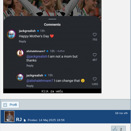
Profil
Idi na vrh
RJ
Poslao: 14 Maj 2025 18:56
2