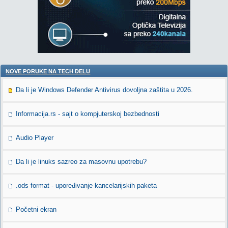
NOVE PORUKE NA TECH DELU
Da li je Windows Defender Antivirus dovoljna zaštita u 2026.
Informacija.rs - sajt o kompjuterskoj bezbednosti
Audio Player
Da li je linuks sazreo za masovnu upotrebu?
.ods format - upoređivanje kancelarijskih paketa
Početni ekran