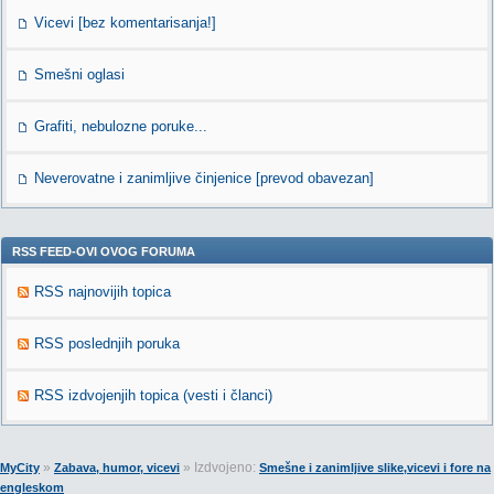
Vicevi [bez komentarisanja!]
Smešni oglasi
Grafiti, nebulozne poruke...
Neverovatne i zanimljive činjenice [prevod obavezan]
RSS FEED-OVI OVOG FORUMA
RSS najnovijih topica
RSS poslednjih poruka
RSS izdvojenjih topica (vesti i članci)
»
» Izdvojeno:
MyCity
Zabava, humor, vicevi
Smešne i zanimljive slike,vicevi i fore na
engleskom