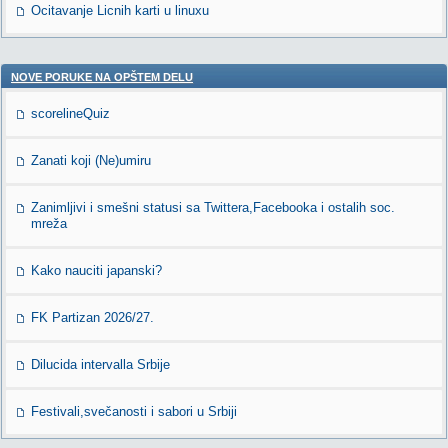
Ocitavanje Licnih karti u linuxu
NOVE PORUKE NA OPŠTEM DELU
scorelineQuiz
Zanati koji (Ne)umiru
Zanimljivi i smešni statusi sa Twittera,Facebooka i ostalih soc.
mreža
Kako nauciti japanski?
FK Partizan 2026/27.
Dilucida intervalla Srbije
Festivali,svečanosti i sabori u Srbiji