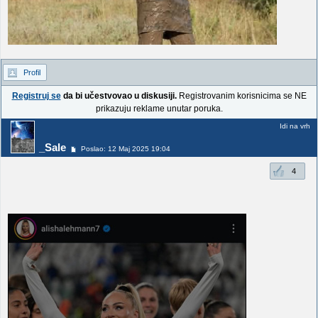
Profil
Registruj se
da bi učestvovao u diskusiji.
Registrovanim korisnicima se NE
prikazuju reklame unutar poruka.
Idi na vrh
_Sale
Poslao: 12 Maj 2025 19:04
4