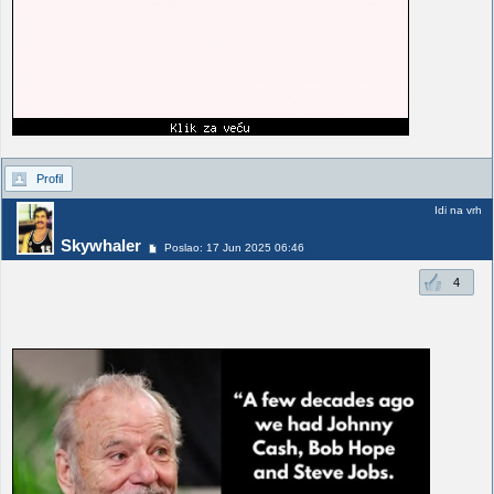
Profil
Idi na vrh
Skywhaler
Poslao: 17 Jun 2025 06:46
4