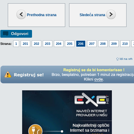
Prethodna strana
Sledeća strana
Odgovori
Strana:
1
201
202
203
204
205
206
207
208
209
210
Idi na vrh