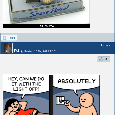
Profil
Idi na vrh
RJ
Poslao: 15 Maj 2025 22:51
4