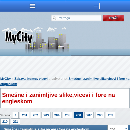
»
» Izdvojeno:
MyCity
Zabava, humor, vicevi
Smešne i zanimljive slike,vicevi i fore na
engleskom
Smešne i zanimljive slike,vicevi i fore na
engleskom
Strana:
1
201
202
203
204
205
206
207
208
209
210
211
Smešne i zanimljive slike,vicevi i fore na engleskom
206