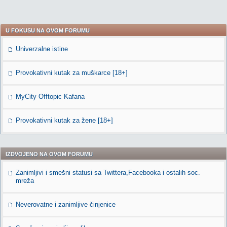
U FOKUSU NA OVOM FORUMU
Univerzalne istine
Provokativni kutak za muškarce [18+]
MyCity Offtopic Kafana
Provokativni kutak za žene [18+]
IZDVOJENO NA OVOM FORUMU
Zanimljivi i smešni statusi sa Twittera,Facebooka i ostalih soc.
mreža
Neverovatne i zanimljive činjenice