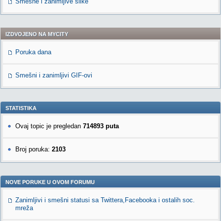
Smešne i zanimljive slike
IZDVOJENO NA MYCITY
Poruka dana
Smešni i zanimljivi GIF-ovi
STATISTIKA
Ovaj topic je pregledan
714893 puta
Broj poruka:
2103
NOVE PORUKE U OVOM FORUMU
Zanimljivi i smešni statusi sa Twittera,Facebooka i ostalih soc.
mreža