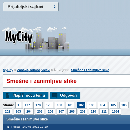
Prijateljski sajtovi
»
» Izdvojeno:
MyCity
Zabava, humor, vicevi
Smešne i zanimljive slike
Smešne i zanimljive slike
Napiši novu temu
Odgovori
Strana:
1
177
178
179
180
181
182
183
184
185
186
202
203
204
205
206
207
208
209
210
211
1664
Smešne i zanimljive slike
Poslao: 14 Avg 2011 17:10