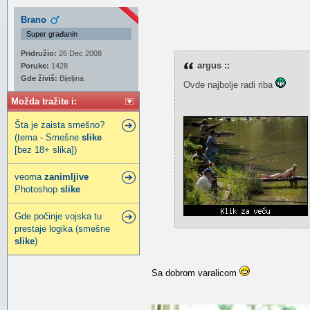
Brano
Super građanin
Pridružio:
26 Dec 2008
argus ::
Poruke:
1428
Gde živiš:
Bijeljina
Ovde najbolje radi riba
Možda tražite i:
Šta je zaista smešno?
(tema - Smešne
slike
[bez 18+ slika])
veoma
zanimljive
Photoshop
slike
Gde počinje vojska tu
prestaje logika (smešne
slike
)
Sa dobrom varalicom