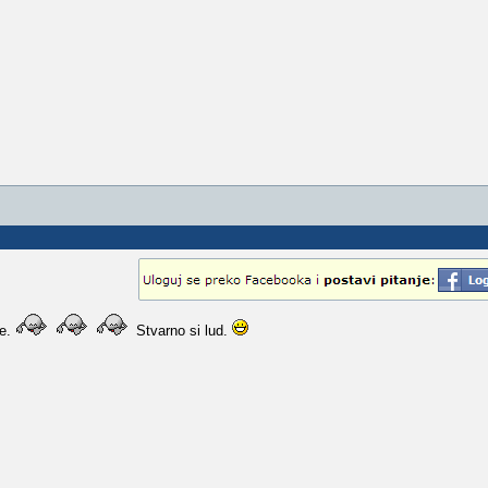
me.
Stvarno si lud.