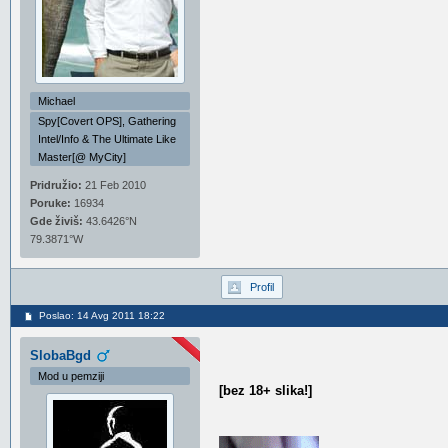
Michael
Spy[Covert OPS], Gathering
Intel/Info & The Ultimate Like
Master[@ MyCity]
Pridružio:
21 Feb 2010
Poruke:
16934
Gde živiš:
43.6426°N
79.3871°W
Profil
Poslao: 14 Avg 2011 18:22
SlobaBgd
Mod u pemziji
[bez 18+ slika!]