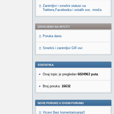
Zanimljivi i smešni statusi sa
Twittera,Facebooka i ostalih soc. mreža
IZDVOJENO NA MYCITY
Poruka dana
Smešni i zanimljivi GIF-ovi
STATISTIKA
Ovaj topic je pregledan
6024963 puta
Broj poruka:
16632
NOVE PORUKE U OVOM FORUMU
Vicevi [bez komentarisanja!]