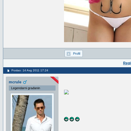
Profil
Regi
Poslao: 14 Avg 2011 17:24
mcrule
Legendarni građanin