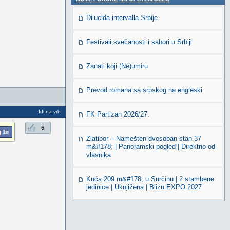
Dilucida intervalla Srbije
Festivali,svečanosti i sabori u Srbiji
Zanati koji (Ne)umiru
Prevod romana sa srpskog na engleski
Idi na vrh
FK Partizan 2026/27.
6
Zlatibor – Namešten dvosoban stan 37
m&#178; | Panoramski pogled | Direktno od
vlasnika
Kuća 209 m&#178; u Surčinu | 2 stambene
jedinice | Uknjižena | Blizu EXPO 2027