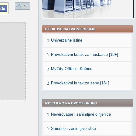
5
U FOKUSU NA OVOM FORUMU
Univerzalne istine
Provokativni kutak za muškarce [18+]
MyCity Offtopic Kafana
Provokativni kutak za žene [18+]
IZDVOJENO NA OVOM FORUMU
Neverovatne i zanimljive činjenice
Smešne i zanimljive slike