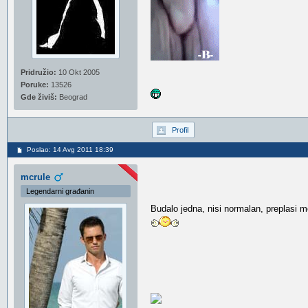
Pridružio:
10 Okt 2005
Poruke:
13526
Gde živiš:
Beograd
Profil
Poslao: 14 Avg 2011 18:39
mcrule
Legendarni građanin
Budalo jedna, nisi normalan, preplasi 