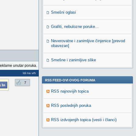
Smešni oglasi
Grafiti, nebulozne poruke...
Neverovatne i zanimljive činjenice [prevod
obavezan]
Smešne i zanimljive slike
reklame unutar poruka.
Idi na vrh
RSS FEED-OVI OVOG FORUMA
7
RSS najnovijih topica
RSS poslednjih poruka
RSS izdvojenjih topica (vesti i članci)