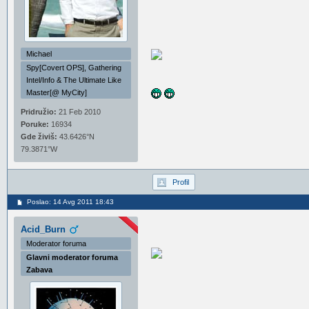
Michael
Spy[Covert OPS], Gathering
Intel/Info & The Ultimate Like
Master[@ MyCity]
Pridružio:
21 Feb 2010
Poruke:
16934
Gde živiš:
43.6426°N
79.3871°W
Profil
Poslao: 14 Avg 2011 18:43
Acid_Burn
Moderator foruma
Glavni moderator foruma
Zabava