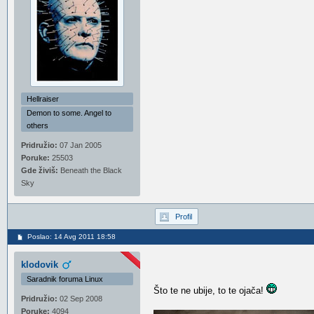
Hellraiser
Demon to some. Angel to
others
Pridružio:
07 Jan 2005
Poruke:
25503
Gde živiš:
Beneath the Black
Sky
Profil
Poslao: 14 Avg 2011 18:58
klodovik
Saradnik foruma Linux
Što te ne ubije, to te ojača!
Pridružio:
02 Sep 2008
Poruke:
4094