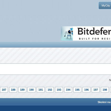
MyCity
N
187
188
189
190
191
192
193
194
195
196
197
198
Skokni na 