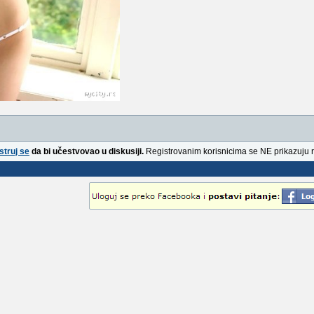
struj se
da bi učestvovao u diskusiji.
Registrovanim korisnicima se NE prikazuju 