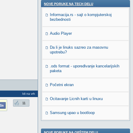
NOVE PORUKE NA TECH DELU
Informacija.rs - sajt o kompjuterskoj
bezbednosti
Audio Player
Da li je linuks sazreo za masovnu
upotrebu?
.ods format - upoređivanje kancelarijskih
paketa
Početni ekran
Idi na vrh
Ocitavanje Licnih karti u linuxu
11
Samsung upao u bootloop
NOVE PORUKE NA OPŠTEM DELU