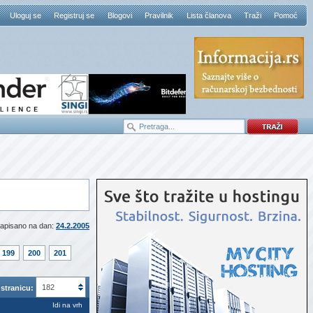
Uloguj se
Registruj se
Blogovi
Pravilnik
Lista članova
Traži
Pomoć
apisano na dan:
24.2.2005
199
200
201
182
stranicu:
Idi na vrh