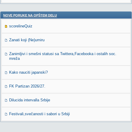
NOVE PORUKE NA OPŠTEM DELU
scorelineQuiz
Zanati koji (Ne)umiru
Zanimljivi i smešni statusi sa Twittera,Facebooka i ostalih soc.
mreža
Kako nauciti japanski?
FK Partizan 2026/27.
Dilucida intervalla Srbije
Festivali,svečanosti i sabori u Srbiji