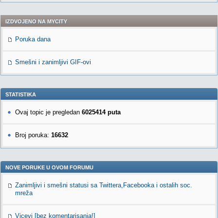
IZDVOJENO NA MYCITY
Poruka dana
Smešni i zanimljivi GIF-ovi
STATISTIKA
Ovaj topic je pregledan
6025414 puta
Broj poruka:
16632
NOVE PORUKE U OVOM FORUMU
Zanimljivi i smešni statusi sa Twittera,Facebooka i ostalih soc.
mreža
Vicevi [bez komentarisanja!]