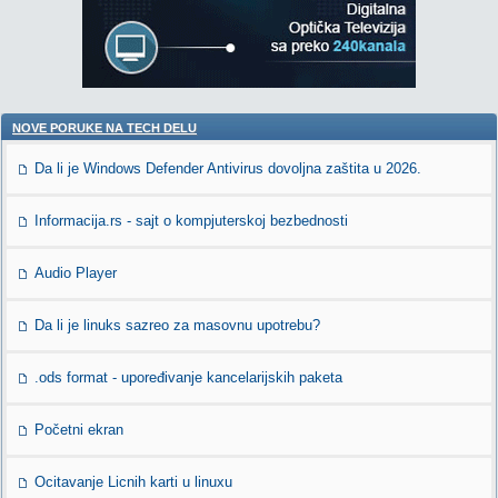
NOVE PORUKE NA TECH DELU
Da li je Windows Defender Antivirus dovoljna zaštita u 2026.
Informacija.rs - sajt o kompjuterskoj bezbednosti
Audio Player
Da li je linuks sazreo za masovnu upotrebu?
.ods format - upoređivanje kancelarijskih paketa
Početni ekran
Ocitavanje Licnih karti u linuxu