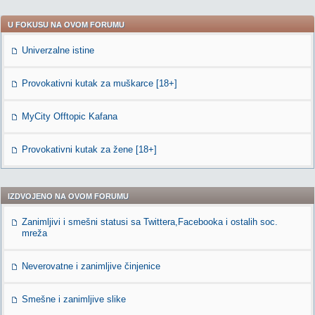
U FOKUSU NA OVOM FORUMU
Univerzalne istine
Provokativni kutak za muškarce [18+]
MyCity Offtopic Kafana
Provokativni kutak za žene [18+]
IZDVOJENO NA OVOM FORUMU
Zanimljivi i smešni statusi sa Twittera,Facebooka i ostalih soc.
mreža
Neverovatne i zanimljive činjenice
Smešne i zanimljive slike