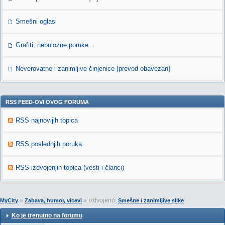
Smešni oglasi
Grafiti, nebulozne poruke...
Neverovatne i zanimljive činjenice [prevod obavezan]
RSS FEED-OVI OVOG FORUMA
RSS najnovijih topica
RSS poslednjih poruka
RSS izdvojenjih topica (vesti i članci)
»
» Izdvojeno:
MyCity
Zabava, humor, vicevi
Smešne i zanimljive slike
Ko je trenutno na forumu