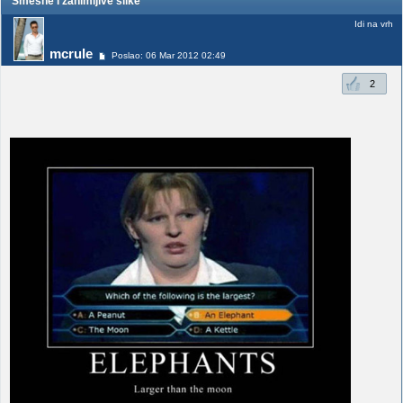
Smešne i zanimljive slike
Idi na vrh
mcrule
Poslao: 06 Mar 2012 02:49
2