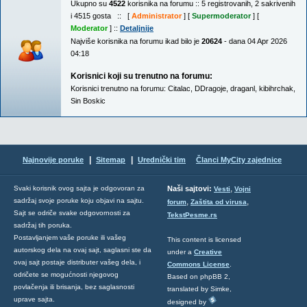
Ukupno su
4522
korisnika na forumu :: 5 registrovanih, 2 sakrivenih
i 4515 gosta :: [
Administrator
] [
Supermoderator
] [
Moderator
] ::
Detaljnije
Najviše korisnika na forumu ikad bilo je
20624
- dana 04 Apr 2026
04:18
Korisnici koji su trenutno na forumu:
Korisnici trenutno na forumu:
Citalac
,
DDragoje
,
draganl
,
kibihrchak
,
Sin Boskic
|
|
Najnovije poruke
Sitemap
Urednički tim
Članci MyCity zajednice
,
Svaki korisnik ovog sajta je odgovoran za
Naši sajtovi:
Vesti
Vojni
sadržaj svoje poruke koju objavi na sajtu.
,
,
forum
Zaštita od virusa
Sajt se odriče svake odgovornosti za
TekstPesme.rs
sadržaj tih poruka.
Postavljanjem vaše poruke ili vašeg
This content is licensed
autorskog dela na ovaj sajt, saglasni ste da
under a
Creative
ovaj sajt postaje distributer vašeg dela, i
Commons License
.
odričete se mogućnosti njegovog
Based on phpBB 2,
povlačenja ili brisanja, bez saglasnosti
translated by Simke,
uprave sajta.
designed by