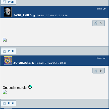
Profil
Idi na vrh
Acid_Burn
Poslao: 07 Mar 2012 18:16
5
Profil
Idi na vrh
zoranzota
Poslao: 07 Mar 2012 18:46
9
Gospodin mcrule.
Profil