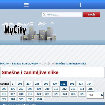
»
» Izdvojeno:
MyCity
Zabava, humor, vicevi
Smešne i zanimljive slike
Smešne i zanimljive slike
Strana:
1
296
297
298
299
300
301
302
303
304
305
306
307
308
309
310
311
312
313
314
315
316
317
318
319
320
321
322
323
324
325
326
301
327
328
329
330
1664