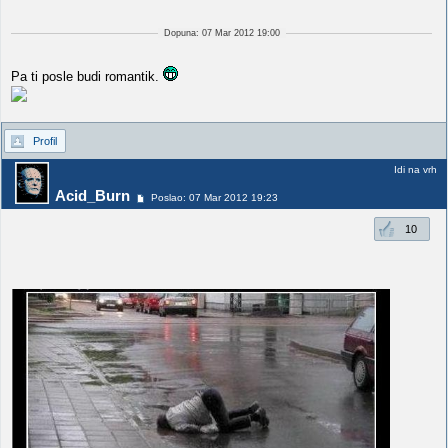
Dopuna: 07 Mar 2012 19:00
Pa ti posle budi romantik.
Profil
Idi na vrh
Acid_Burn
Poslao: 07 Mar 2012 19:23
10