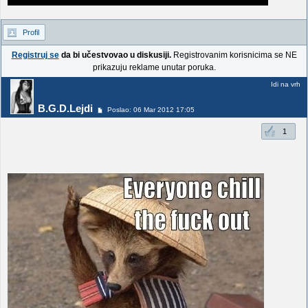
Profil
Registruj se
da bi učestvovao u diskusiji.
Registrovanim korisnicima se NE
prikazuju reklame unutar poruka.
Idi na vrh
B.G.D.Lejdi
Poslao: 06 Mar 2012 17:05
1