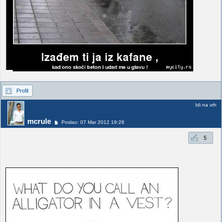
Profil
Idi na vrh
mcrule
Poslao: 07 Mar 2012 19:28
5