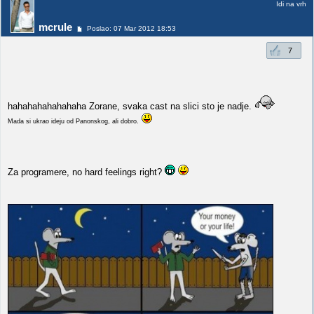
Idi na vrh
mcrule
Poslao: 07 Mar 2012 18:53
7
hahahahahahahaha Zorane, svaka cast na slici sto je nadje.
Mada si ukrao ideju od Panonskog, ali dobro.
Za programere, no hard feelings right?