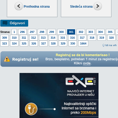
Prethodna strana
Sledeća strana
Odgovori
Strana:
1
296
297
298
299
300
301
302
303
304
305
309
310
311
312
313
314
315
316
317
318
319
320
323
324
325
326
327
328
329
330
1664
Idi na vrh