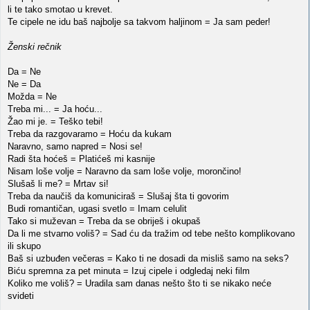
li te tako smotao u krevet.
Te cipele ne idu baš najbolje sa takvom haljinom = Ja sam peder!
Ženski rečnik
Da = Ne
Ne = Da
Možda = Ne
Treba mi... = Ja hoću...
Žao mi je. = Teško tebi!
Treba da razgovaramo = Hoću da kukam
Naravno, samo napred = Nosi se!
Radi šta hoćeš = Platićeš mi kasnije
Nisam loše volje = Naravno da sam loše volje, morončino!
Slušaš li me? = Mrtav si!
Treba da naučiš da komuniciraš = Slušaj šta ti govorim
Budi romantičan, ugasi svetlo = Imam celulit
Tako si muževan = Treba da se obriješ i okupaš
Da li me stvarno voliš? = Sad ću da tražim od tebe nešto komplikovano
ili skupo
Baš si uzbuđen večeras = Kako ti ne dosadi da misliš samo na seks?
Biću spremna za pet minuta = Izuj cipele i odgledaj neki film
Koliko me voliš? = Uradila sam danas nešto što ti se nikako neće
svideti