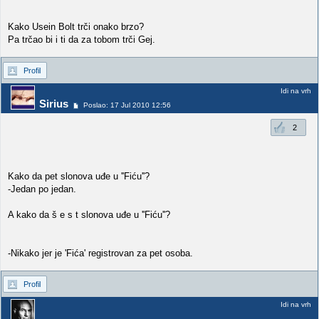
Kako Usein Bolt trči onako brzo?
Pa trčao bi i ti da za tobom trči Gej.
Profil
Idi na vrh
Sirius
Poslao: 17 Jul 2010 12:56
2
Kako da pet slonova uđe u ''Fiću''?
-Jedan po jedan.
A kako da š e s t slonova uđe u ''Fiću''?
-Nikako jer je 'Fića' registrovan za pet osoba.
Profil
Idi na vrh