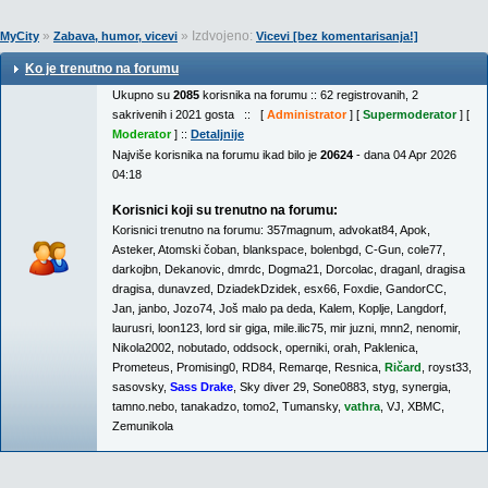
»
» Izdvojeno:
MyCity
Zabava, humor, vicevi
Vicevi [bez komentarisanja!]
Ko je trenutno na forumu
Ukupno su
2085
korisnika na forumu :: 62 registrovanih, 2
sakrivenih i 2021 gosta :: [
Administrator
] [
Supermoderator
] [
Moderator
] ::
Detaljnije
Najviše korisnika na forumu ikad bilo je
20624
- dana 04 Apr 2026
04:18
Korisnici koji su trenutno na forumu:
Korisnici trenutno na forumu:
357magnum
,
advokat84
,
Apok
,
Asteker
,
Atomski čoban
,
blankspace
,
bolenbgd
,
C-Gun
,
cole77
,
darkojbn
,
Dekanovic
,
dmrdc
,
Dogma21
,
Dorcolac
,
draganl
,
dragisa
dragisa
,
dunavzed
,
DziadekDzidek
,
esx66
,
Foxdie
,
GandorCC
,
Jan
,
janbo
,
Jozo74
,
Još malo pa deda
,
Kalem
,
Koplje
,
Langdorf
,
laurusri
,
loon123
,
lord sir giga
,
mile.ilic75
,
mir juzni
,
mnn2
,
nenomir
,
Nikola2002
,
nobutado
,
oddsock
,
operniki
,
orah
,
Paklenica
,
Prometeus
,
Promising0
,
RD84
,
Remarqe
,
Resnica
,
Ričard
,
royst33
,
sasovsky
,
Sass Drake
,
Sky diver 29
,
Sone0883
,
styg
,
synergia
,
tamno.nebo
,
tanakadzo
,
tomo2
,
Tumansky
,
vathra
,
VJ
,
XBMC
,
Zemunikola