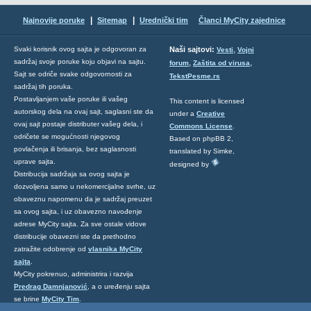
|
|
Najnovije poruke
Sitemap
Urednički tim
Članci MyCity zajednice
,
Svaki korisnik ovog sajta je odgovoran za
Naši sajtovi:
Vesti
Vojni
sadržaj svoje poruke koju objavi na sajtu.
,
,
forum
Zaštita od virusa
Sajt se odriče svake odgovornosti za
TekstPesme.rs
sadržaj tih poruka.
Postavljanjem vaše poruke ili vašeg
This content is licensed
autorskog dela na ovaj sajt, saglasni ste da
under a
Creative
ovaj sajt postaje distributer vašeg dela, i
Commons License
.
odričete se mogućnosti njegovog
Based on phpBB 2,
povlačenja ili brisanja, bez saglasnosti
translated by Simke,
uprave sajta.
designed by
Distribucija sadržaja sa ovog sajta je
dozvoljena samo u nekomercijalne svrhe, uz
obaveznu napomenu da je sadržaj preuzet
sa ovog sajta, i uz obavezno navođenje
adrese MyCity sajta. Za sve ostale vidove
distribucije obavezni ste da prethodno
zatražite odobrenje od
vlasnika MyCity
sajta
.
MyCity pokrenuo, administrira i razvija
Predrag Damnjanović
, a o uređenju sajta
se brine
MyCity Tim
.