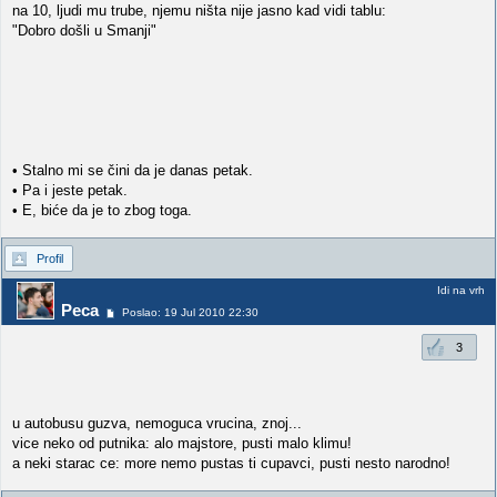
na 10, ljudi mu trube, njemu ništa nije jasno kad vidi tablu:
"Dobro došli u Smanji"
• Stalno mi se čini da je danas petak.
• Pa i jeste petak.
• E, biće da je to zbog toga.
Profil
Idi na vrh
Peca
Poslao: 19 Jul 2010 22:30
3
u autobusu guzva, nemoguca vrucina, znoj...
vice neko od putnika: alo majstore, pusti malo klimu!
a neki starac ce: more nemo pustas ti cupavci, pusti nesto narodno!