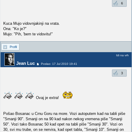
6
Kuca Mujo vidovnjakinji na vrata.
Ona: "Ko je?"
Mujo: "Pih, 'bem te vidovitu!"
Profil
Idi na vrh
Jean Luc
Poslao: 17 Jul 2010 19:41
3
Ovaj je extra!
Pošao Bosanac u Crnu Goru na more. Vozi autoputem kad na tabli piše
"Smanji 90". Smanji on na 90 kad nakon nekog vremena piše "Smanji
50". Vozi tako Bosanac 50 kad opet na tabli piše "Smanji 30". Vozi on
30, svi mu trube, on se nervira, kad opet tabla, "Smanji 10". Smanji on