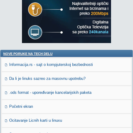
NOVE PORUKE NA TECH DELU
Informacija.rs - sajt o kompjuterskoj bezbednosti
Da li je linuks sazreo za masovnu upotrebu?
.ods format - upoređivanje kancelarijskih paketa
Početni ekran
Ocitavanje Licnih karti u linuxu