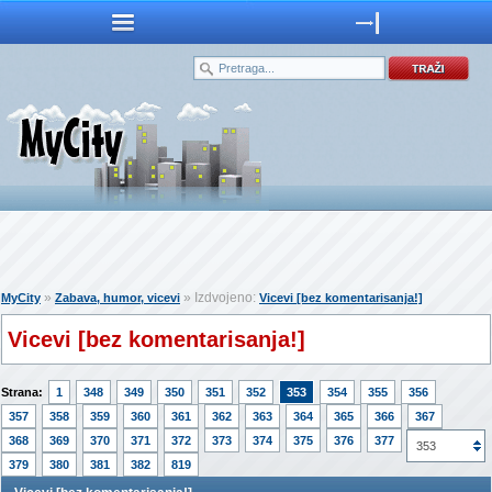
»
» Izdvojeno:
MyCity
Zabava, humor, vicevi
Vicevi [bez komentarisanja!]
Vicevi [bez komentarisanja!]
Strana:
1
348
349
350
351
352
353
354
355
356
357
358
359
360
361
362
363
364
365
366
367
368
369
370
371
372
373
374
375
376
377
378
353
379
380
381
382
819