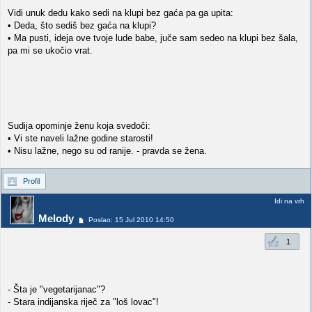
Vidi unuk dedu kako sedi na klupi bez gaća pa ga upita:
• Deda, što sediš bez gaća na klupi?
• Ma pusti, ideja ove tvoje lude babe, juče sam sedeo na klupi bez šala,
pa mi se ukočio vrat.
Sudija opominje ženu koja svedoči:
• Vi ste naveli lažne godine starosti!
• Nisu lažne, nego su od ranije. - pravda se žena.
Profil
Idi na vrh
Melody
Poslao: 15 Jul 2010 14:50
1
- Šta je "vegetarijanac"?
- Stara indijanska riječ za "loš lovac"!