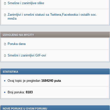
Smešne i zanimljive slike
Zanimljivi i smešni statusi sa Twittera,Facebooka i ostalih soc.
mreža
IZDVOJENO NA MYCITY
Poruka dana
Smešni i zanimljivi GIF-ovi
STATISTIKA
Ovaj topic je pregledan
1684240 puta
Broj poruka:
8183
NOVE PORUKE U OVOM FORUMU