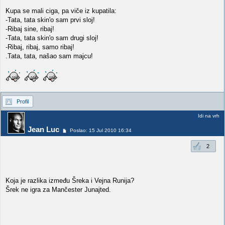
Kupa se mali ciga, pa viče iz kupatila:
-Tata, tata skin'o sam prvi sloj!
-Ribaj sine, ribaj!
-Tata, tata skin'o sam drugi sloj!
-Ribaj, ribaj, samo ribaj!
.Tata, tata, našao sam majcu!
Profil
Idi na vrh
Jean Luc
Poslao: 15 Jul 2010 16:34
2
Koja je razlika između Šreka i Vejna Runija?
Šrek ne igra za Mančester Junajted.