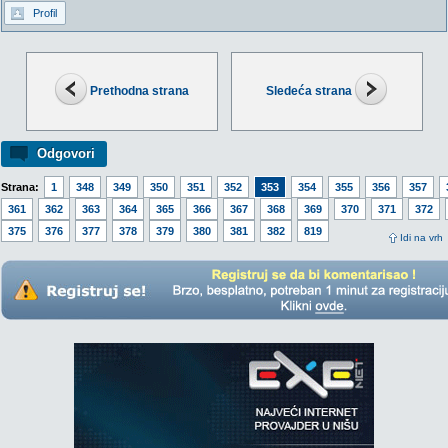
Profil
Prethodna strana
Sledeća strana
Odgovori
Strana:
1
348
349
350
351
352
353
354
355
356
357
361
362
363
364
365
366
367
368
369
370
371
372
375
376
377
378
379
380
381
382
819
Idi na vrh