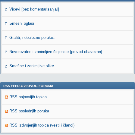
Vicevi [bez komentarisanja!]
Smešni oglasi
Grafiti, nebulozne poruke...
Neverovatne i zanimljive činjenice [prevod obavezan]
Smešne i zanimljive slike
RSS FEED-OVI OVOG FORUMA
RSS najnovijih topica
RSS poslednjih poruka
RSS izdvojenjih topica (vesti i članci)