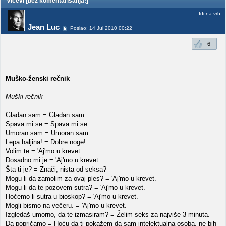
Vicevi [bez komentarisanja!]
Idi na vrh
Jean Luc
Poslao: 14 Jul 2010 00:22
6
Muško-ženski rečnik
Muški rečnik
Gladan sam = Gladan sam
Spava mi se = Spava mi se
Umoran sam = Umoran sam
Lepa haljina! = Dobre noge!
Volim te = 'Aj'mo u krevet
Dosadno mi je = 'Aj'mo u krevet
Šta ti je? = Znači, nista od seksa?
Mogu li da zamolim za ovaj ples? = 'Aj'mo u krevet.
Mogu li da te pozovem sutra? = 'Aj'mo u krevet.
Hoćemo li sutra u bioskop? = 'Aj'mo u krevet.
Mogli bismo na večeru. = 'Aj'mo u krevet.
Izgledaš umorno, da te izmasiram? = Želim seks za najviše 3 minuta.
Da popričamo = Hoću da ti pokažem da sam intelektualna osoba, ne bih