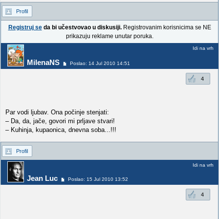
Profil
Registruj se
da bi učestvovao u diskusiji.
Registrovanim korisnicima se NE
prikazuju reklame unutar poruka.
Idi na vrh
MilenaNS
Poslao: 14 Jul 2010 14:51
4
Par vodi ljubav. Ona počinje stenjati:
– Da, da, jače, govori mi prljave stvari!
– Kuhinja, kupaonica, dnevna soba...!!!
Profil
Idi na vrh
Jean Luc
Poslao: 15 Jul 2010 13:52
4