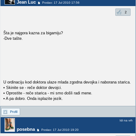
Jean Luc
Poslao: 17 Jul 2010 17:56
2
Šta je najgora kazna za bigamiju?
-Dve tašte.
U ordinaciju kod doktora ulaze mlada zgodna devojka i naborana starica.
• Skinite se - reče doktor devojci.
• Oprostite - reče starica - mi smo došli radi mene.
• A pa dobro. Onda isplazite jezik.
Profil
Idi na vrh
posebna
Poslao: 17 Jul 2010 19:20