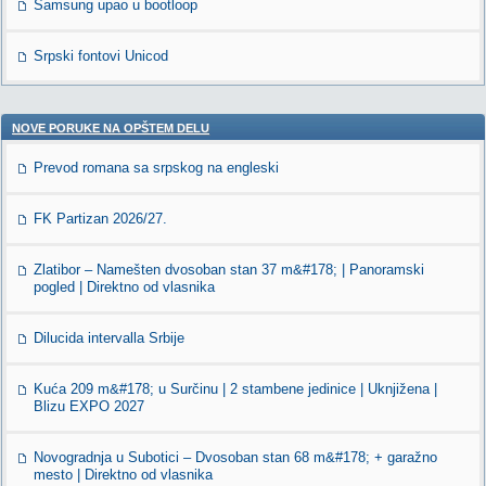
Samsung upao u bootloop
Srpski fontovi Unicod
NOVE PORUKE NA OPŠTEM DELU
Prevod romana sa srpskog na engleski
FK Partizan 2026/27.
Zlatibor – Namešten dvosoban stan 37 m&#178; | Panoramski
pogled | Direktno od vlasnika
Dilucida intervalla Srbije
Kuća 209 m&#178; u Surčinu | 2 stambene jedinice | Uknjižena |
Blizu EXPO 2027
Novogradnja u Subotici – Dvosoban stan 68 m&#178; + garažno
mesto | Direktno od vlasnika