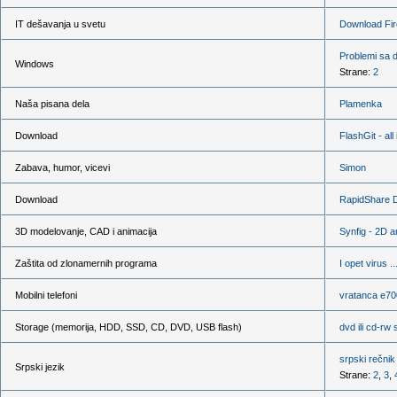
IT dešavanja u svetu
Download Fir
Problemi sa 
Windows
Strane:
2
Naša pisana dela
Plamenka
Download
FlashGit - al
Zabava, humor, vicevi
Simon
Download
RapidShare 
3D modelovanje, CAD i animacija
Synfig - 2D a
Zaštita od zlonamernih programa
I opet virus ...
Mobilni telefoni
vratanca e70
Storage (memorija, HDD, SSD, CD, DVD, USB flash)
dvd ili cd-rw
srpski rečnik
Srpski jezik
Strane:
2
,
3
,