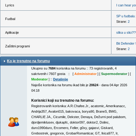
Lyrics
I can hear yo
SP u fudbalu
Fudbal
Strane:
2
Aplikacije
slika u slici?
Bit Defender 
Zaštitni programi
Strane:
2
Ko je trenutno na forumu
Ukupno su
7684
korisnika na forumu :: 73 registrovanih, 4
sakrivenih i 7607 gosta :: [
Administrator
] [
Supermoderator
] [
Moderator
] ::
Detaljnije
Najviše korisnika na forumu ikad bilo je
20624
- dana 04 Apr 2026
04:18
Korisnici koji su trenutno na forumu:
Registrovanih korisnika:
A.R.Chafee.Jr.
,
acatomic
,
Amerikanacc
,
Andrija357
,
Avalon015
,
bakovaca
,
borya90
,
BraneS
,
BWG
,
CHARLIE JA.
,
Cicumile
,
Dekster
,
Denaya
,
Dežurni pod palubom
,
djordjemiklusev
,
djukapfc
,
doktor097
,
doktor2
,
Dolinc
,
duro1990duro
,
Ercomero
,
Feller
,
g0xy
,
gajasvi
,
Giskard
,
Grebostrek
,
gregorxix
,
GrobarRomanticar
,
GT
,
Ikica977
,
Ir
,