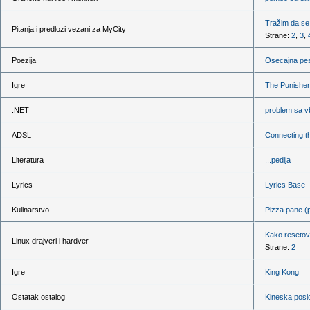
Tražim da se
Pitanja i predlozi vezani za MyCity
Strane:
2
,
3
,
Poezija
Osecajna pes
Igre
The Punisher
.NET
problem sa v
ADSL
Connecting t
Literatura
...pedija
Lyrics
Lyrics Base
Kulinarstvo
Pizza pane (
Kako resetov
Linux drajveri i hardver
Strane:
2
Igre
King Kong
Ostatak ostalog
Kineska posl