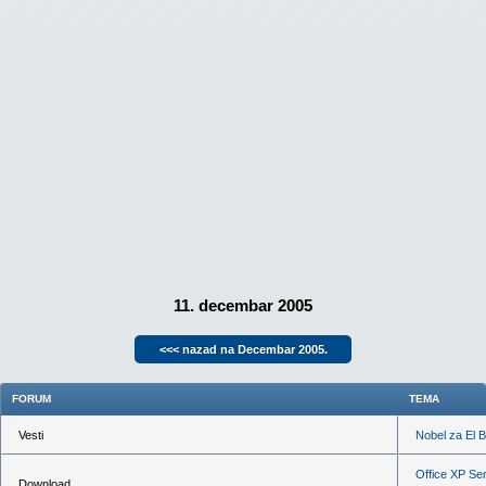
11. decembar 2005
<<< nazad na Decembar 2005.
FORUM
TEMA
Vesti
Nobel za El 
Office XP Se
Download