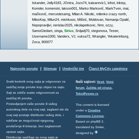
Iskander
,
Jelly4183
,
JOntra
,
Jozo74
,
kaisarevic1
,
kihot
,
kikisp
,
Komder
,
komenski
,
lakson001
,
Marko Marković
,
MarkTven
,
mat
,
mačković
,
mercedesamg
,
Milan A. Nikolic
,
milenko crazy north
,
MilosKop
,
Milun24
,
mishkooo
,
Miškić
,
Moldovan
,
Nemanja Opalić
,
Nepopravljivi
,
nerislav2025
,
nikolapetkovic
,
Nmr
,
ozzy
,
SamoGledam
,
singa
,
Sirius
,
Srdjadj70
,
stegonosa
,
Tester
,
Username1000
,
Vanderx
,
VJ
,
vuksa72
,
Wrangler
,
Yekaterinburg
,
Zoca
,
800077
|
|
Najnovije poruke
Sitemap
Urednički tim
Članci MyCity zajednice
,
Svaki korisnik ovog sajta je odgovoran za
Naši sajtovi:
Vesti
Vojni
sadržaj svoje poruke koju objavi na sajtu.
,
,
forum
Zaštita od virusa
Sajt se odriče svake odgovornosti za
TekstPesme.rs
sadržaj tih poruka.
Postavljanjem vaše poruke ili vašeg
This content is licensed
autorskog dela na ovaj sajt, saglasni ste da
under a
Creative
ovaj sajt postaje distributer vašeg dela, i
Commons License
.
odričete se mogućnosti njegovog
Based on phpBB 2,
povlačenja ili brisanja, bez saglasnosti
translated by Simke,
uprave sajta.
designed by
Distribucija sadržaja sa ovog sajta je