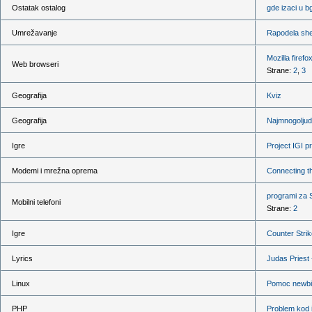
Ostatak ostalog
gde izaci u b
Umrežavanje
Rapodela she
Mozilla firef
Web browseri
Strane:
2
,
3
Geografija
Kviz
Geografija
Najmnogoljudn
Igre
Project IGI p
Modemi i mrežna oprema
Connecting t
programi za 
Mobilni telefoni
Strane:
2
Igre
Counter Strik
Lyrics
Judas Priest 
Linux
Pomoc newbi
PHP
Problem kod i